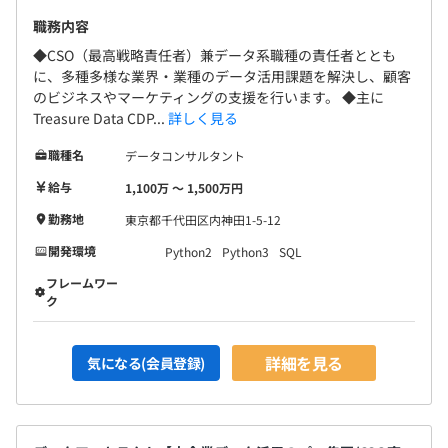
プロジェクト規模に応じて3名〜5名で対応します。
職務内容
契約は3カ月〜1年ですが、数カ月のプロジェクトでも支
援が継続することが多数です。
◆CSO（最高戦略責任者）兼データ系職種の責任者ととも
に、多種多様な業界・業種のデータ活用課題を解決し、顧客
のビジネスやマーケティングの支援を行います。 ◆主に
Treasure Data CDP...
詳しく見る
職種名
データコンサルタント
給与
1,100万 〜 1,500万円
勤務地
東京都千代田区内神田1-5-12
開発環境
Python2
Python3
SQL
フレームワー
ク
詳細を見る
気になる(会員登録)