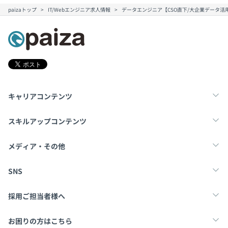
paizaトップ
IT/Webエンジニア求人情報
データエンジニア【CSO直下/大企業データ活用
キャリアコンテンツ
転職・キャリア
未経験転職
新卒就活
スキルアップコンテンツ
学習
スキルチェック
マンガ・ゲーム
メディア・その他
Tech Team Journal
paiza times
note
SNS
X
Facebook
採用ご担当者様へ
採用・教育をお考えの企業様へ
中途求人掲載はこちら
お困りの方はこちら