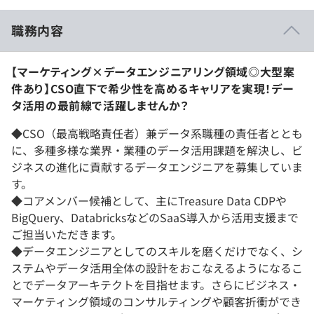
職務内容
【マーケティング×データエンジニアリング領域◎大型案
件あり】CSO直下で希少性を高めるキャリアを実現！デー
タ活用の最前線で活躍しませんか？
◆CSO（最高戦略責任者）兼データ系職種の責任者ととも
に、多種多様な業界・業種のデータ活用課題を解決し、ビ
ジネスの進化に貢献するデータエンジニアを募集していま
す。
◆コアメンバー候補として、主にTreasure Data CDPや
BigQuery、DatabricksなどのSaaS導入から活用支援まで
ご担当いただきます。
◆データエンジニアとしてのスキルを磨くだけでなく、シ
ステムやデータ活用全体の設計をおこなえるようになるこ
とでデータアーキテクトを目指せます。さらにビジネス・
マーケティング領域のコンサルティングや顧客折衝ができ