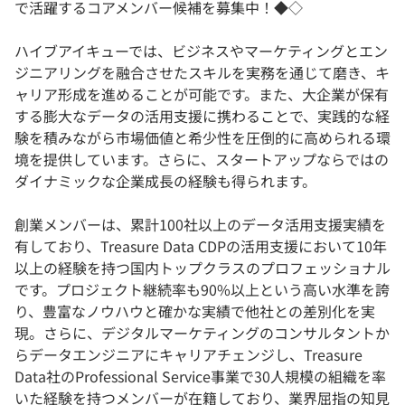
で活躍するコアメンバー候補を募集中！◆◇
ハイブアイキューでは、ビジネスやマーケティングとエン
ジニアリングを融合させたスキルを実務を通じて磨き、キ
ャリア形成を進めることが可能です。また、大企業が保有
する膨大なデータの活用支援に携わることで、実践的な経
験を積みながら市場価値と希少性を圧倒的に高められる環
境を提供しています。さらに、スタートアップならではの
ダイナミックな企業成長の経験も得られます。
創業メンバーは、累計100社以上のデータ活用支援実績を
有しており、Treasure Data CDPの活用支援において10年
以上の経験を持つ国内トップクラスのプロフェッショナル
です。プロジェクト継続率も90%以上という高い水準を誇
り、豊富なノウハウと確かな実績で他社との差別化を実
現。さらに、デジタルマーケティングのコンサルタントか
らデータエンジニアにキャリアチェンジし、Treasure
Data社のProfessional Service事業で30人規模の組織を率
いた経験を持つメンバーが在籍しており、業界屈指の知見