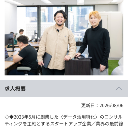
イベント・セミナー
paiza times
再チャレンジ結果一覧
リファレンス
インタビュー
note
就活成功ガイド
プラン
個人向けプラン
法人向けプラン
学校向けプラン
求人概要
契約内容・クーポン
更新日：2026/08/06
◇◆2023年5月に創業した〈データ活用特化〉のコンサル
ティングを主軸とするスタートアップ企業／業界の最前線