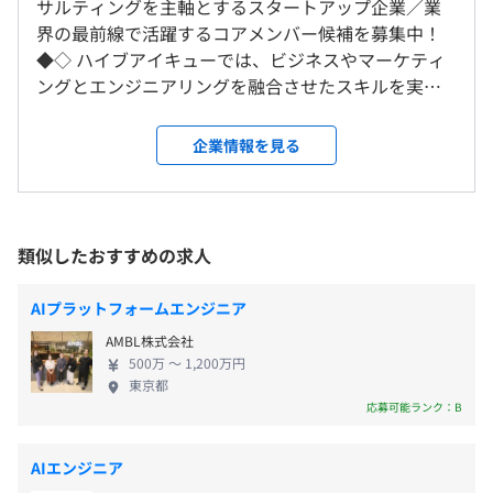
サルティングを主軸とするスタートアップ企業／業
◆フレックスタイム制（1日の標準労働時間：8時間）
希望スペックPC貸与
界の最前線で活躍するコアメンバー候補を募集中！
就業場所の変更範囲
コアタイム：10:30～17:30
◆◇ ハイブアイキューでは、ビジネスやマーケティ
＜雇入時＞
フレキシブルタイム：5:00〜22:00
ングとエンジニアリングを融合させたスキルを実務
東京本社、および自宅
標準的な勤務時間例：9:30～18:30（休憩60分）
を通じて磨き、キャリア形成を進めることが可能で
＜変更範囲＞
アジャイル
す。また、大企業が保有する膨大なデータの活用支援
会社の定める場所（テレワークをおこなう場所を含む）
企業情報を見る
【柔軟な働き方をサポート！】
に携わることで、実践的な経験を積みながら市場価
・時間差出勤OK：業務の状況や家庭の都合（お子様の送
値と希少性を圧倒的に高められる環境を提供してい
り迎えなど）に合わせて、日ごとに出勤/退勤時間を柔軟
受動喫煙防止措置に関する事項
ます。さらに、スタートアップならではのダイナミッ
に調整できます。
敷地内禁煙
クな企業成長の経験も得られます。 創業メンバー
・在宅勤務（リモートワーク）制度あり：妊娠・育児・介
類似したおすすめの求人
は、累計100社以上のデータ活用支援実績を有してお
護・怪我や病気など、状況に応じて在宅での勤務も可能で
り、Treasure Data CDPの活用支援において10年以上
す。
AIプラットフォームエンジニア
の経験を持つ国内トップクラスのプロフェッショナ
休憩時間：60分
- 東京メトロ丸の内線「大手町駅」より徒歩5分
Treasure Data CDP、BigQuery、Snowflake、Databricks
AMBL株式会社
ルです。プロジェクト継続率も90%以上という高い
平均残業時間：平均10時間／月
- JR山手線・中央線・京浜東北線、東京メトロ銀座線「神
500万 〜 1,200万円
水準を誇り、豊富なノウハウと確かな実績で他社と
東京都
田駅」より徒歩6分
の差別化を実現。さらに、デジタルマーケティング
応募可能ランク：B
のコンサルタントからデータエンジニアにキャリア
チェンジし、Treasure Data社のProfessional Service
完全週休2日制（土・日）
AIエンジニア
事業で30人規模の組織を率いた経験を持つメンバー