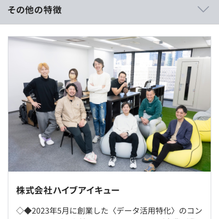
◎創業メンバーの経歴としてデータ活用支援企業数は累計
その他の特徴
100社以上、Tresure Data CDPの活用支援経験10年以上、
プロジェクト継続率90%以上と、他社と比較して、データ
■年収：600万円～1000万円
活用における豊富な実績と確かなナレッジを誇ります！
■賃金形態：月給＋賞与
◎デジタルマーケティングのコンサルタントからデータエ
■賃金の決定方法：当社規定により決定いたします。
ンジニアにジョブチェンジし、その後トレジャーデータ社
のProfessional Service事業で30人規模の組織の責任者を
月給例）
担ったメンバーが在籍しています。
■月給：約41万円〜83万円（固定残業代を含む）
◎スタートアップ企業ながら、プライム上場企業をはじめ
・基本給：約307,706円〜614,813円
とする大型プロジェクトにも携われます！
・固定残業代：45時間分、約109,260円～218,521円（超
◎年間休日125日、月間平均残業時間0〜20時間とメリハ
過分は別途支給）
リをつけながら働ける環境です！
基本はフル出社ですが、体調不良または家庭の事情などあ
書籍、社外勉強会・カンファレンス参加費用補助
（※
想定年収
は年収提示額を保証するものではありません）
ればリモート勤務OKです！
株式会社ハイブアイキュー
子育て中の社員が半分以上なので、お子様の送り迎え、学
級閉鎖など急な用事にも柔軟に対応していただけます。
◇◆2023年5月に創業した〈データ活用特化〉のコン