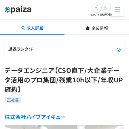
ログイン
新規登録
求人詳細
企業情報
転職・キャリア
未経験転職
求人検索
通過ランク：F
新卒就活
求人検索
インタビュー
データエンジニア【CSO直下/大企業デー
学習
求人検索
インタビュー
転職成功ガイド
タ活用のプロ集団/残業10h以下/年収UP
本選考
スキルチェック
講座一覧
確約】
転職成功ガイド
転職エージェント
ゲーム・マンガ
インターン
プログラミング言語
正社員
問題集
メディア
SQL
4択課題
株式会社ハイブアイキュー
新卒エージェント
paizaとは？
Tech Team Journal
評価結果一覧
ナレッジ