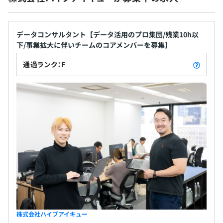
業績連動賞与年1回（4月支給）
▼BIツール
Tableau、Looker
データコンサルタント【データ活用のプロ集団/残業10h以
下/事業拡大に伴いチームのコアメンバーを募集】
職能に応じて査定年1回
通過ランク：F
▼データコンサルティングチーム
・データ職責任者：30代男性
・データ職メンバー：30代男性1名
社会保険完備（健康保険・厚生年金加入・雇用保険・労災
・ビジネス職責任者：40代男性
保険）
・マーケティング職責任者：40代男性
・マーケティング職メンバー：30代男性1名
無期雇用
3カ月（条件などの変更はありません）
株式会社ハイブアイキュー