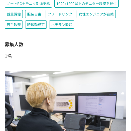
ノートPC＋モニタ別途支給
1920x1200以上のモニター環境を提供
裁量労働
服装自由
フリードリンク
女性エンジニアが在籍
若手歓迎
時短勤務可
ベテラン歓迎
募集人数
1名