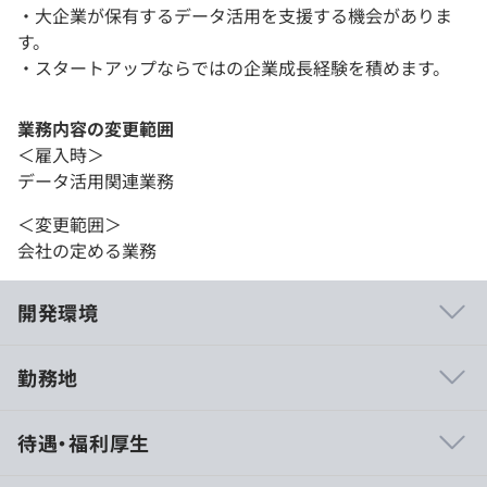
・大企業が保有するデータ活用を支援する機会がありま
す。
・スタートアップならではの企業成長経験を積めます。
業務内容の変更範囲
＜雇入時＞
データ活用関連業務
＜変更範囲＞
会社の定める業務
開発環境
勤務地
◎CSO直下でマーケティング×エンジニアリングのスキル
待遇・福利厚生
アップができ、市場価値や希少性を圧倒的に高められま
す！