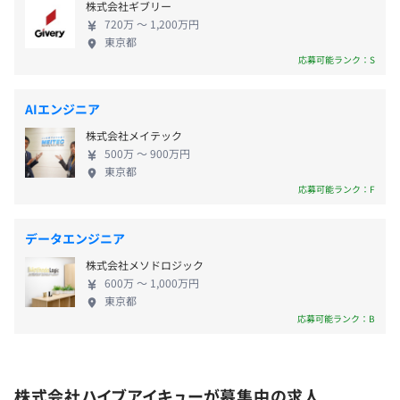
祝日
株式会社ギブリー
が在籍しており、業界屈指の知見を生かした支援を
年末年始休暇
720万 〜 1,200万円
強みとしています。 当社で働く魅力は、〈ビジネス
夏季休暇
東京都
主に代理店やSaaS企業のプロフェッショナルサービスに
／マーケティング×エンジニアリングのスキルを軸
応募可能ランク：S
その他会社が指定する日
携わっていた経歴を持つメンバーが活躍しています。
としたキャリア形成〉を目指せることです。スタート
※年間休日125日
アップならではのスピード感のある環境で、スキル
AIエンジニア
【開発環境】
を磨きつつ企業成長を実体験し、大企業データ活用
年次有給休暇（入社3ヶ月後に10日付与）
▼プラットフォーム
株式会社メイテック
支援というスケールの大きなプロジェクトを通じて
セルフケア休暇（負傷又は治療、療養のための休暇として
500万 〜 900万円
Treasure Data CDP
成長機会を得られるのが魅力です。 データ活用の最
入社日に7日付与）
東京都
Bigquery
前線で活躍したい方や、スキルアップを通じてキャ
応募可能ランク：F
リフレッシュ休暇（勤続年数に応じて特別休暇を付与）
Google Cloud Platform
リアを次のステージへ進めたい方を積極的に募集し
慶弔休暇
Databricks
ています。
データエンジニア
Snowflake
株式会社メソドロジック
600万 〜 1,000万円
▼言語
・通勤手当
東京都
SQL、Python
応募可能ランク：B
・通信手当（月5,000円）
▼ETL関連ツール
digdag、dbt
株式会社ハイブアイキューが募集中の求人