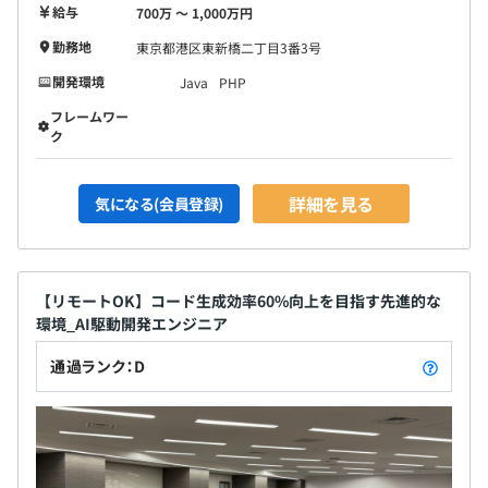
給与
700万 〜 1,000万円
・フレームワーク：Spring Boot、Laravel、Symfony、
Struts
勤務地
東京都港区東新橋二丁目3番3号
・データベース：Marklogic、Oracle、Postgres、MySQL
開発環境
Java
PHP
・ソースコード管理：Git、Subversion
フレームワー
・プロジェクト管理： Redmine、Backlog
ク
・情報共有ツール：Skype、Hangouts、Slack、
Chatwork、Chatter
詳細を見る
気になる(会員登録)
技術者数 108名（2022年03月）
【リモートOK】コード生成効率60%向上を目指す先進的な
※業務提携先オフショア要員数：200名
環境_AI駆動開発エンジニア
通過ランク：D