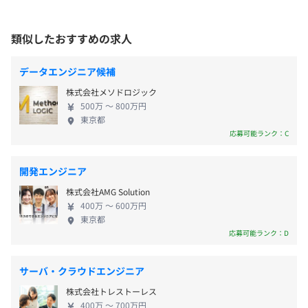
・年末年始休暇
ア＆マテリアルズソリューションの開発・製造・販売・サ
掛かっています。 ◆AIの力で、システム開発の未来
・有給休暇
受動喫煙防止措置に関する事項
ービス会社様）
を切り拓く アイティ・フォレストは1997年の創業以
類似したおすすめの求人
・産前産後休暇（取得実績あり）
・従業員に対する受動喫煙対策：あり
・旅行代理店海外法人基幹システム（大手旅行代理店）
来、Webソリューションのプロフェッショナルとし
・生理休暇
対策内容：原則屋内全面禁煙
・貨物航空様向け乗務員管理システム（貨物航空会社様）
て歩んできました 。現在、私たちは大きな転換期を
・慶事休暇
データエンジニア候補
・巡回物件検査アプリ（大手不動産管理会社様）
迎えています。従来のシステムエンジニアリング企業
・弔事休暇
・確定申告アプリ（会計ソフトメーカー様）
株式会社メソドロジック
から、AIを駆使して新たな価値を創出する「AIエンジ
・育児時間取得
・地方自治体ポータルサイト（地方自治体様）
500万 〜 800万円
ニアリング企業」へと進化を遂げようとしています
・育児休業・介護休業制度（取得実績あり）
東京都
・飲食業向け求人システムの管理機能（大手飲食サービス
・JR各線(烏森口)「新橋」駅 徒歩5分
。 LiferayやOutSystemsといった最先端のプラット
応募可能ランク：C
会社様）
・東京メトロ銀座線(A2出口)「新橋」駅徒歩5分
フォームに加え、「AI駆動型開発」や「AIエージェン
・不動産賃貸業向け入居者マイページシステム（大手不動
・都営浅草線(A1出口)「新橋」駅徒歩5分
トビジネス」といった次世代領域へ積極的に挑戦し
産会社様）
・ゆりかもめ(7番出口)「新橋」駅徒歩4分
開発エンジニア
ています 。技術の力で顧客のビジネスを加速させた
・交通費（全額支給）
・通信サービス業 向け社内人材管理システム（通信サー
・都営大江戸線(7番出口)「汐留」駅徒歩4分
株式会社AMG Solution
い、そんな向上心溢れるエンジニアを求めています。
・自己啓発手当（年間一律2万円支給）
ビス業者様）
400万 〜 600万円
※Liferayとは、全世界で利用数50万件を超えるエン
東京都
・派遣業サービス向け社内ポータルシステム（大手派遣会
タープライズ向けNo.1オープンソースポータルプラ
応募可能ランク：D
社様）
ットフォームです。 Fortune 500を含む様々な業界の
・弊社コーポレートサイト／社内ポータルサイト（弊社）
有力企業で採用され、国内大手企業およびグローバ
・ECパッケージカスタマイズ（大手ECパッケージベンダ
頑張っている社員を評価し、全体会議の時に、会社に貢献
サーバ・クラウドエンジニア
ルカンパニーでも数多く採用されており、オープン
ー様向け）
した社員を表彰しインセンティブを支給しています。
株式会社トレストーレス
ソースでありながら、大規模導入でも実績のある製
・ヘルスケアポイントシステム（大手ヘルスケア事業会社
400万 〜 700万円