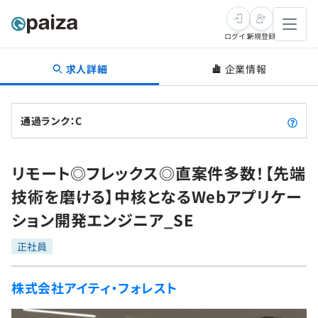
ログイン
新規登録
求人詳細
企業情報
転職・キャリア
未経験転職
求人検索
通過ランク：C
新卒就活
求人検索
インタビュー
リモート◎フレックス◎直案件多数！【先端
学習
求人検索
インタビュー
転職成功ガイド
技術を磨ける】中核となるWebアプリケー
本選考
スキルチェック
講座一覧
ション開発エンジニア_SE
転職成功ガイド
転職エージェント
ゲーム・マンガ
インターン
プログラミング言語
正社員
問題集
メディア
SQL
4択課題
株式会社アイティ・フォレスト
新卒エージェント
paizaとは？
Tech Team Journal
評価結果一覧
ナレッジ