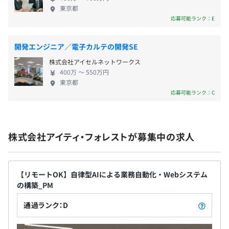
品です。 アイティ・フォレストは、米国Liferay社正
様向け）
東京都
式パートナーです。日本において先駆者・第一人者と
応募可能ランク：E
・在席管理システム（大手ゲームメーカー様向け）
して、そのプロダクトをフックに地方自治体、大手
・健康指標アプリケーション（フィットネスクラブ様向
昇給：年1回（4月）
飲食会社、大手不動産会社などに取引を広げていま
け）
開発エンジニア／電子カルテの開発SE
す。 ※OutSystemsは開発プログラミング工程を自動
・限定S-コマースシステム（官公庁様向け）
株式会社アイセルネットワークス
化するという高速開発ツールです。 言い換えると
400万 〜 550万円
「世界中で利用されているモデル駆動型開発基盤」
東京都
社会保険完備（健康保険・厚生年金加入・雇用保険・労災
になります。モデル駆動型開発とは、システムの設計
応募可能ランク：C
保険）
情報からソースコードなど実装物をそのまま自動生
・SEカレッジを利用した、e-learningによる学習が可能。
関東ITソフトウェア健康保険組合加入
成する手法で、コーディング業務をなくし、人為ミ
スを減らすという考え方です。 本来ある要件定義/設
株式会社アイティ・フォレストが募集中の求人
計/開発/テストという工程を、OutSystemsでは設計
情報のみあればこれらの工程はすべてソフトウェア
Lenovo T14 Gen3
無期雇用
上で完結できます。 アイティ・フォレストでは顧客
Intel Core i5-1240P
に対して積極的にOutSystemsを導入いただき、技術
【リモートOK】自律型AIによる業務自動化・Webシステム
32 GB メモリー
の構築_PM
的なレベルを1つ、2つ上げていただくように試みて
512 GB SSD(PCIe-NVMe Gen4)
います。
通過ランク：D
IR&1080p FHDカメラ(Windows Hello 対応)
3カ月（条件などの変更はありません）
1920x1200 液晶