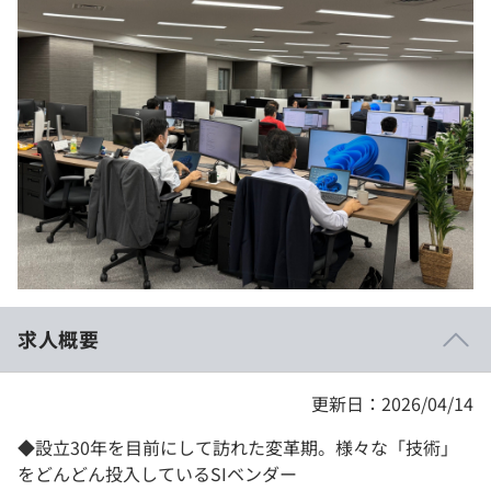
イベント・セミナー
paiza times
再チャレンジ結果一覧
リファレンス
インタビュー
note
就活成功ガイド
プラン
個人向けプラン
法人向けプラン
学校向けプラン
求人概要
契約内容・クーポン
更新日：2026/04/14
◆設立30年を目前にして訪れた変革期。様々な「技術」
をどんどん投入しているSIベンダー