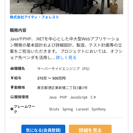
株式会社アイティ・フォレスト
職務内容
JavaやPHP、.NETを中心とした中大型Webアプリケーショ
ン開発の基本設計および詳細設計、製造、テスト計画等の立
案をご担当いただきます。 プロジェクトにおいては、オフシ
ョア先ベンダを活用し...
詳しく見る
職種名
サーバーサイドエンジニア（PG）
給与
370万 〜 500万円
勤務地
東京都港区東新橋二丁目3番3号
開発環境
Java
PHP
JavaScript
C＃
フレームワー
Struts
Spring
Laravel
Symfony
ク
詳細を見る
気になる(会員登録)