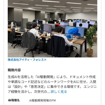
Microsoft 365 (旧 Office 365)
オブジェクト指向、ウォーターフォール、アジャイル
株式会社アイティ・フォレスト
職務内容
生成AIを活用した「AI駆動開発」により、ドキュメント作成
や単調なコード記述などのルーチンワークをAIに任せ、人間
は「設計」や「意思決定」に集中できる環境です。 エンジニ
ア経験を活かし、次世代の...
詳しく見る
【開発環境（一部）】
・言語：Java、PHP、C、Python、Angular、React、
職種名
AI駆動開発現場のPM
Vue.js、Scala、JavaScriptなど