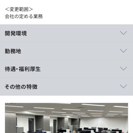
＜変更範囲＞
会社の定める業務
開発環境
勤務地
■他社との差別化を図ったサービス展開
待遇・福利厚生
・Webシステム構築プラットフォーム「Liferay」を活
用。CMSやソーシャルコラボレーションツール、ブログ
や掲示板など、70以上のポートレット（機能部品）が標
その他の特徴
準で用意されているのが大きな特徴です。機能の開発やカ
スタマイズも自由にできるため、ユーザーに最適なWeb
■賃金形態：年俸制（年俸を12分割）
システムを迅速に提供できます。当社は、米国Liferay社の
■賃金の決定方法：当社規定により決定いたします
正式パートナーであり、長年の経験と他社にはない独自の
■月給：約30.83万円〜49.91万円
ノウハウにより、お客様に合わせたサービスを提供してい
・基本給：約230,183円〜
ます。
・固定残業代：30時間分、約78,117円～（超過分は別