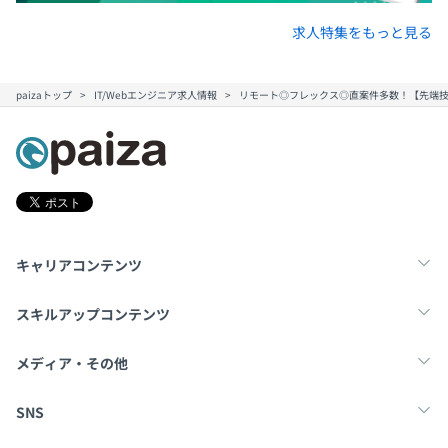
求人特集をもっと見る
paizaトップ
IT/Webエンジニア求人情報
リモート◎フレックス◎直案件多数！【先端技
キャリアコンテンツ
転職・キャリア
未経験転職
新卒就活
スキルアップコンテンツ
学習
スキルチェック
マンガ・ゲーム
メディア・その他
Tech Team Journal
paiza times
note
SNS