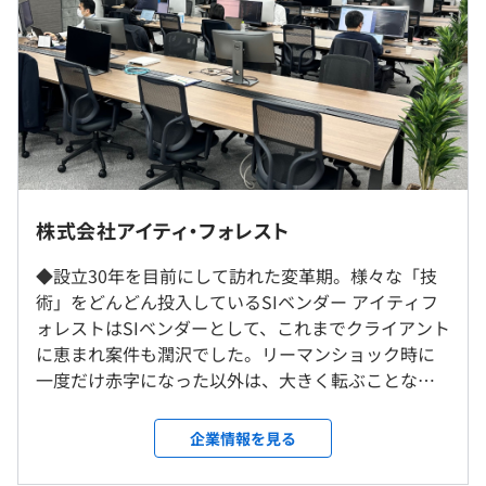
途支給）
・新しいデータベースの技術「NoSQLデータベース」を
活用。この領域で先行しているプロダクト、
『MarkLogic』（米国MarkLogic社）とも正式パートナー
契約を締結し、顧客向けの開発をおこなっています。事前
のモデリングや複雑な変換インタフェースを実装すること
（※
想定年収
は年収提示額を保証するものではありません）
なく、異機種環境にあるさまざまな形態やフォーマットの
データを統合的に管理・利用できる点が特徴。近年のニー
東京本社の中で開発する案件50％
ズが高いビッグデータやAI関連の開発ニーズの核である
お客様先（基本的に23区内）にチームで常駐の上で開発
株式会社アイティ・フォレスト
基本10：00〜19：00（8時間勤務）
DB技術として注目され、市場ニーズが急拡大中。10年先
する案件50％
フレックスタイム制（コアタイム11：00〜15：00）
を見据える技術に触れられます。
※リモート頻度は案件により異なります（9割の案件は週
◆設立30年を目前にして訪れた変革期。様々な「技
休憩時間：60分
2～3日リモートOK）。
術」をどんどん投入しているSIベンダー アイティフ
平均残業時間：平均10-20時間／月
ォレストはSIベンダーとして、これまでクライアント
に恵まれ案件も潤沢でした。リーマンショック時に
就業場所の変更範囲
・ホテルチャネルマネジャー連携システム構築（大手旅行
一度だけ赤字になった以外は、大きく転ぶことなく
＜雇入時＞
代理店）
これまで約30年間、順調に事業成長をしておりま
本社および主要顧客先
・完全週休2日制（土・日）
・生命保険会社様コーポレートサイトリニューアル（生命
す。 ただ、このまま「堅調」のペースで良いものか
＜変更範囲＞
企業情報を見る
・祝日
保険会社様）
と社内で議論になることもあり、より「急成長」を
会社の定める場所
・リフレッシュ休暇（上半期3日、下半期3日）
・社内インサイトリニューアル（イメージング、ヘルスケ
するために、抜本的な動きをするタイミングに差し