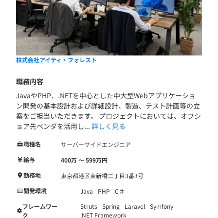
株式会社アイティ・フォレスト
職務内容
JavaやPHP、.NETを中心とした中大型Webアプリケーショ
ン開発の基本設計および詳細設計、製造、テスト計画等の立
案をご担当いただきます。 プロジェクトにおいては、オフシ
ョア先ベンダを活用し...
詳しく見る
職種名
サーバーサイドエンジニア
給与
400万 〜 599万円
勤務地
東京都港区東新橋二丁目3番3号
開発環境
Java
PHP
C＃
フレームワー
Struts
Spring
Laravel
Symfony
ク
.NET Framework