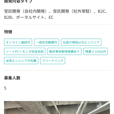
開発内容タイプ
受託開発（自社内開発）、受託開発（社外常駐）、B2C、
B2B、ポータルサイト、EC
特徴
オンライン面談可
一部在宅勤務可
社長が現役or元エンジニア
ノートPC＋モニタ別途支給
産休育休取得実績あり
残業３０H以内
女性エンジニアが在籍
フリードリンク
募集人数
5