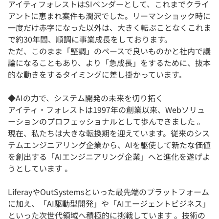
アイティフォレストはSIベンダーとして、これまでクライ
アントに恵まれ案件も潤沢でした。リーマンショック時に
一度だけ赤字になった以外は、大きく転ぶことなくこれま
で約30年間、順調に事業成長をしております。
ただ、このまま「堅調」のペースで良いものかと社内で議
論になることもあり、より「急成長」をするために、抜本
的な動きをするタイミングに差し掛かっています。
◆AIの力で、システム開発の未来を切り拓く
アイティ・フォレストは1997年の創業以来、Webソリュ
ーションのプロフェッショナルとして歩んできました 。
現在、私たちは大きな転換期を迎えています。従来のシス
テムエンジニアリング企業から、AIを駆使して新たな価値
を創出する「AIエンジニアリング企業」へと進化を遂げよ
うとしています 。
LiferayやOutSystemsといった最先端のプラットフォーム
に加え、「AI駆動型開発」や「AIエージェントビジネス」
といった次世代領域へ積極的に挑戦しています 。技術の