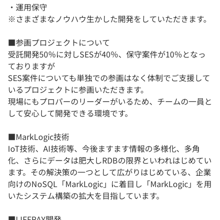
・運用保守
※さまざまなノウハウ生かした開発をしていただきます。
■参画プロジェクトについて
受託開発50％に対しSESが40％、保守案件が10％となっ
ておりますが
SES案件についても単独での参画はなく体制でご支援して
いるプロジェクトに参画いただきます。
現場にもプロパーのリーダーがいるため、チームの一員と
して安心して開発できる環境です。
■MarkLogic技術
IoT技術、AI技術等、今後ますます情報の多様化、多角
化、さらにデータは肥大しRDBの限界といわれはじめてい
ます。その解決策の一つとして広がりはじめている、企業
向けのNoSQL「MarkLogic」に着目し「MarkLogic」を用
いたシステム構築の拡大を目指しています。
■LIFERAY開発