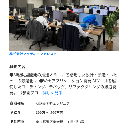
株式会社アイティ・フォレスト
職務内容
●AI駆動型開発の推進 AIツールを活用した設計・製造・レビ
ューの最適化 。 ●Webアプリケーション開発 AIツールを駆
使したコーディング、デバッグ、リファクタリングの爆速開
発。 《参画プロ...
詳しく見る
職種名
AI駆動開発エンジニア
給与
600万 〜 800万円
勤務地
東京都港区東新橋二丁目3番3号