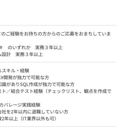
てのご経験をお持ちの方からのご応募をおまちしていま
, C＃ のいずれか 実務３年以上
ム設計 実務３年以上
るスキル・経験
／C#開発が独力で可能な方
知識がありSQL作成が独力で可能な方
スト／結合テスト経験（チェックリスト、観点を作成で
t／カバレージ実践経験
会社を2年以内に退職していない方
2年以上（IT業界以外も可）