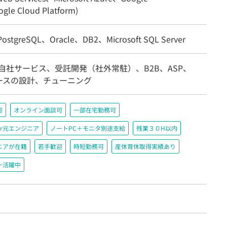
gle Cloud Platform)
stgreSQL、Oracle、DB2、Microsoft SQL Server
自社サービス、受託開発（社外常駐）、B2B、ASP、
ースの設計、チューニング
迎
オンライン面談可
一部在宅勤務可
r元エンジニア
ノートPC＋モニタ別途支給
残業３０H以内
ニアが在籍
若手歓迎
時短勤務可
産休育休取得実績あり
ー活躍中