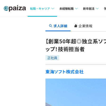
転職・キャリア
未経験転職
新卒就活
求人検索
求人検索
求人検索
求人詳細
企業情報
本選考
インタビュー
インタビュー
インターン
【創業50年超◎独立系ソ
転職成功ガイド
転職成功ガイド
ップ！技術担当者
新卒エージェ
転職エージェント
正社員
イベント・セ
東海ソフト株式会社
インタビュー
就活成功ガイ