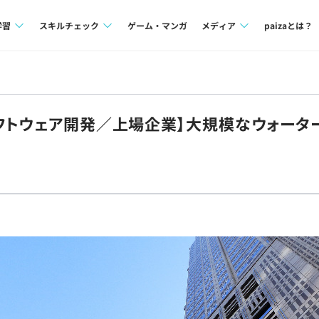
学習
スキルチェック
ゲーム・マンガ
メディア
paizaとは？
講座一覧
プログラミング言語
Tech Team Journal
問題集
SQL
paiza times
フトウェア開発／上場企業】大規模なウォータ
4択課題
評価結果一覧
note
ント
ナレッジ
再チャレンジ結果一覧
ミナー
リファレンス
プラン
ド
個人向けプラン
法人向けプラン
学校向けプラン