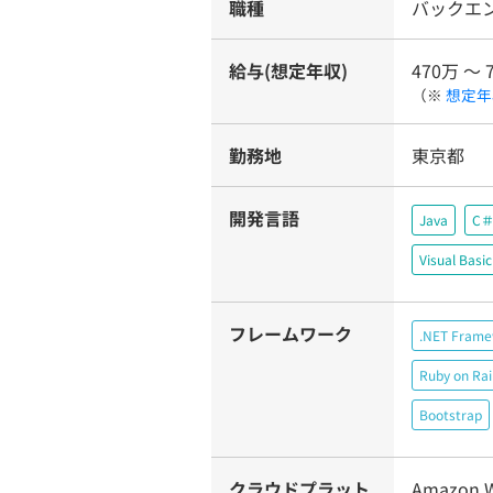
職種
バックエ
給与(想定年収)
470万 〜 
（※
想定年
勤務地
東京都
開発言語
Java
C
Visual Basi
フレームワーク
.NET Fram
Ruby on Rai
Bootstrap
クラウドプラット
Amazon W