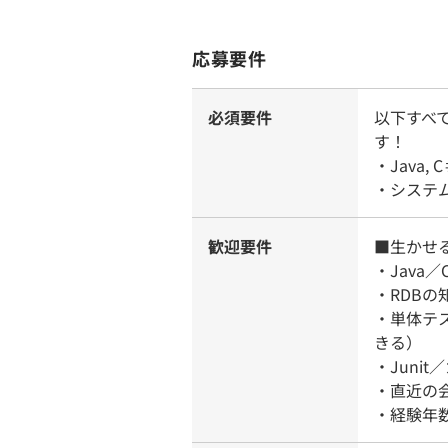
応募要件
必須要件
以下すべ
す！
・Java
・システ
歓迎要件
■生かせ
・Java
・RDBの
・単体テ
きる）
・Juni
・直近の
・経験年数