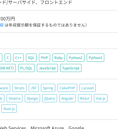
ンド/サーバサイド、フロントエンド
700万円
収
は年収提示額を保証するものではありません）
＃
C
C++
SQL
PHP
Ruby
Python2
Python3
c(VB.NET)
PL/SQL
JavaScript
TypeScript
ework
Struts
JSF
Spring
CakePHP
Laravel
ls
Sinatra
Django
jQuery
Angular
React
Vue.js
Nuxt.js
eb Services、Microsoft Azure、Google