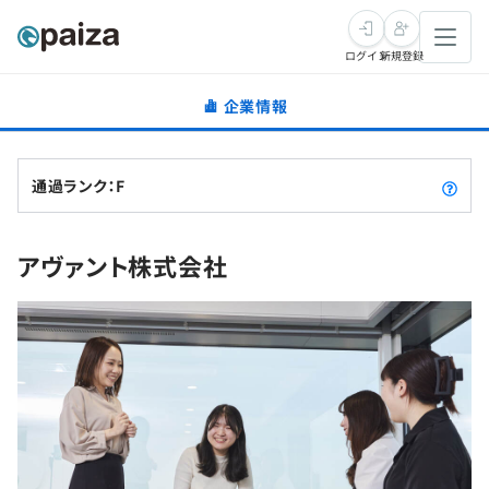
ログイン
新規登録
企業情報
転職・キャリア
未経験転職
求人検索
通過ランク：F
新卒就活
求人検索
インタビュー
アヴァント株式会社
学習
求人検索
インタビュー
転職成功ガイド
本選考
スキルチェック
講座一覧
転職成功ガイド
転職エージェント
ゲーム・マンガ
インターン
プログラミング言語
問題集
メディア
SQL
4択課題
新卒エージェント
paizaとは？
Tech Team Journal
評価結果一覧
ナレッジ