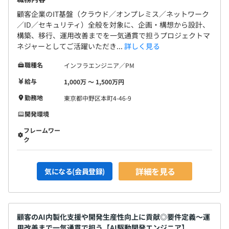
顧客企業のIT基盤（クラウド／オンプレミス／ネットワーク
／ID／セキュリティ）全般を対象に、企画・構想から設計、
構築、移行、運用改善までを一気通貫で担うプロジェクトマ
ネジャーとしてご活躍いただき...
詳しく見る
職種名
インフラエンジニア／PM
給与
1,000万 〜 1,500万円
勤務地
東京都中野区本町4-46-9
開発環境
フレームワー
ク
詳細を見る
気になる(会員登録)
顧客のAI内製化支援や開発生産性向上に貢献◎要件定義〜運
用改善まで一気通貫で担う【AI駆動開発エンジニア】