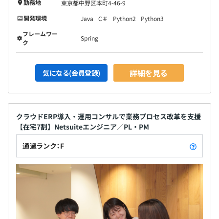
勤務地
東京都中野区本町4-46-9
開発環境
Java
C＃
Python2
Python3
フレームワー
Spring
ク
詳細を見る
気になる(会員登録)
クラウドERP導入・運用コンサルで業務プロセス改革を支援
【在宅7割】Netsuiteエンジニア／PL・PM
通過ランク：F