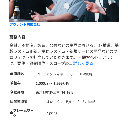
アヴァント株式会社
職務内容
金融、不動産、製造、公共などの業界における、DX推進、基
幹システム刷新、業務システム・新規サービス開発などのプ
ロジェクトを担当していただきます。 ・顧客へのヒアリン
グ、要件・優先順位・スコープの...
詳しく見る
職種名
プロジェクトマネージャー／PM候補
給与
1,000万 〜 1,999万円
勤務地
東京都中野区本町4-46-9
開発環境
Java
C＃
Python2
Python3
フレームワー
Spring
ク