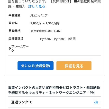
割を担っていただきます。 【具体的には】 ■AI駆動開発の実
践 ・生成A...
詳しく見る
職種名
AIエンジニア
給与
1,000万 〜 1,500万円
勤務地
東京都中野区本町4-46-9
開発環境
Python2
Python3
R言語
フレームワー
ク
詳細を見る
気になる(会員登録)
事業インパクトの大きい案件担当◆ゼロトラスト・基盤刷新
を統括するセキュリティ・ネットワークエンジニア／PM
通過ランク：C