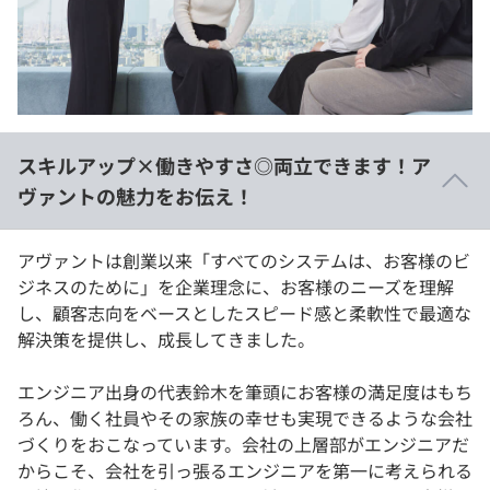
イベント・セミナー
paiza times
再チャレンジ結果一覧
リファレンス
インタビュー
note
就活成功ガイド
プラン
スキルアップ×働きやすさ◎両立できます！ア
個人向けプラン
ヴァントの魅力をお伝え！
法人向けプラン
アヴァントは創業以来「すべてのシステムは、お客様のビ
ジネスのために」を企業理念に、お客様のニーズを理解
学校向けプラン
し、顧客志向をベースとしたスピード感と柔軟性で最適な
解決策を提供し、成長してきました。
契約内容・クーポン
エンジニア出身の代表鈴木を筆頭にお客様の満足度はもち
ろん、働く社員やその家族の幸せも実現できるような会社
づくりをおこなっています。会社の上層部がエンジニアだ
からこそ、会社を引っ張るエンジニアを第一に考えられる