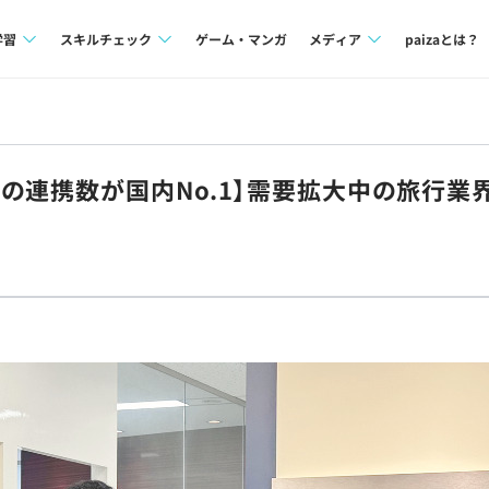
学習
スキルチェック
ゲーム・マンガ
メディア
paizaとは？
講座一覧
プログラミング言語
Tech Team Journal
問題集
SQL
paiza times
の連携数が国内No.1】需要拡大中の旅行業
4択課題
評価結果一覧
note
ント
ナレッジ
再チャレンジ結果一覧
ミナー
リファレンス
プラン
ド
個人向けプラン
法人向けプラン
学校向けプラン