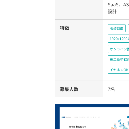
SaaS、
設計
特徴
服装自由
1920x1
オンライン
第二新卒歓
イヤホンOK
募集人数
7名