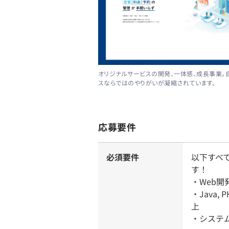
オリジナルサービスの開発、一体感、成長事業。
スならではのやりがいが凝縮されています。
応募要件
必須要件
以下すべ
す！
・Web
・Java,
上
・システ