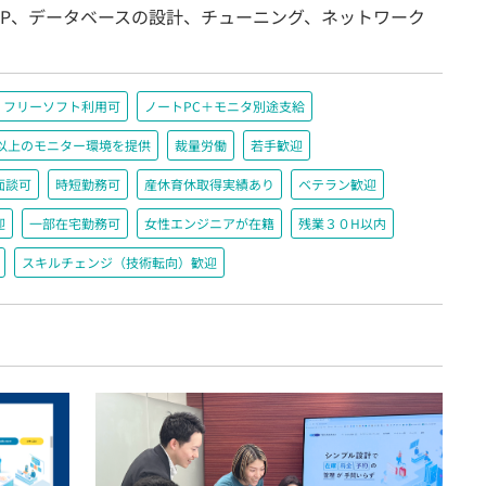
ASP、データベースの設計、チューニング、ネットワーク
フリーソフト利用可
ノートPC＋モニタ別途支給
200以上のモニター環境を提供
裁量労働
若手歓迎
面談可
時短勤務可
産休育休取得実績あり
ベテラン歓迎
迎
一部在宅勤務可
女性エンジニアが在籍
残業３０H以内
スキルチェンジ（技術転向）歓迎