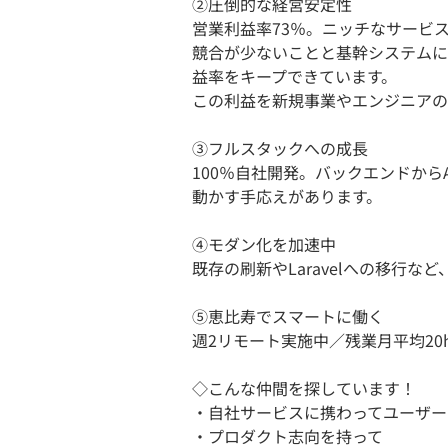
②圧倒的な経営安定性
営業利益率73％。ニッチなサービ
競合が少ないことと基幹システムに
益率をキープできています。
この利益を新規事業やエンジニアの
③フルスタックへの成長
100％自社開発。バックエンドか
動かす手応えがあります。
④モダン化を加速中
既存の刷新やLaravelへの移行
⑤恵比寿でスマートに働く
週2リモート実施中／残業月平均20
◇こんな仲間を探しています！
・自社サービスに携わってユーザー
・プロダクト志向を持って