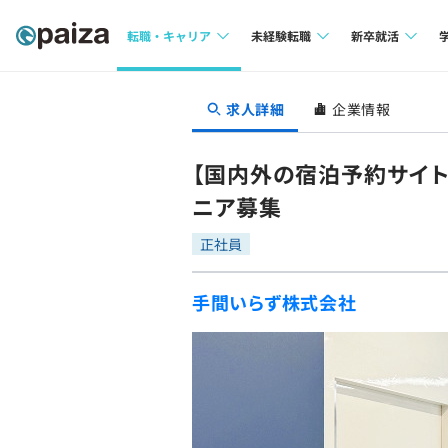
転職・キャリア
未経験転職
新卒就活
求人検索
求人検索
求人検索
求人詳細
企業情報
本選考
インタビュー
インタビュー
インターン
【国内外の宿泊予約サイト
転職成功ガイド
転職成功ガイド
ニア募集
新卒エージェ
転職エージェント
正社員
イベント・セ
手間いらず株式会社
インタビュー
就活成功ガイ