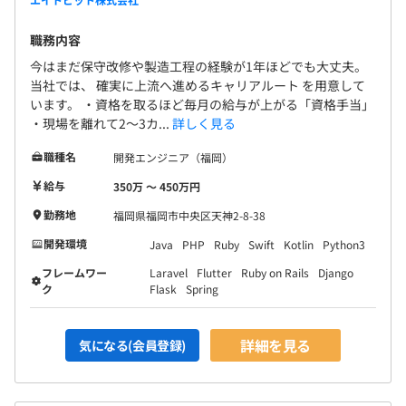
職務内容
今はまだ保守改修や製造工程の経験が1年ほどでも大丈夫。
当社では、 確実に上流へ進めるキャリアルート を用意して
います。 ・資格を取るほど毎月の給与が上がる「資格手当」
・現場を離れて2〜3カ...
詳しく見る
職種名
開発エンジニア（福岡）
給与
350万 〜 450万円
勤務地
福岡県福岡市中央区天神2-8-38
開発環境
Java
PHP
Ruby
Swift
Kotlin
Python3
フレームワー
Laravel
Flutter
Ruby on Rails
Django
ク
Flask
Spring
詳細を見る
気になる(会員登録)