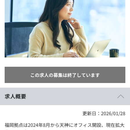
イベント・セミナー
paiza times
再チャレンジ結果一覧
リファレンス
インタビュー
note
就活成功ガイド
プラン
個人向けプラン
法人向けプラン
この求人の募集は終了しています
学校向けプラン
契約内容・クーポン
求人概要
更新日：2026/01/28
福岡拠点は2024年8月から天神にオフィス開設、現在拡大