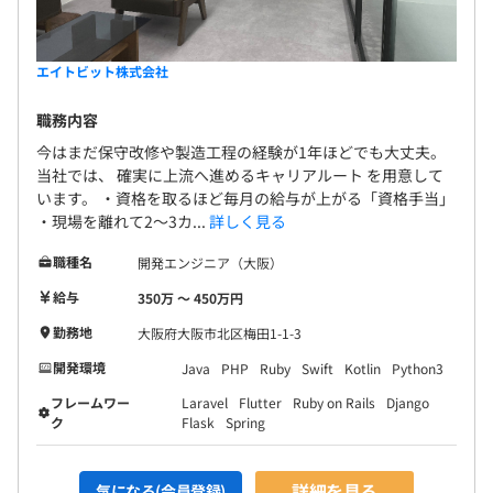
エイトビット株式会社
職務内容
今はまだ保守改修や製造工程の経験が1年ほどでも大丈夫。
当社では、 確実に上流へ進めるキャリアルート を用意して
います。 ・資格を取るほど毎月の給与が上がる「資格手当」
・現場を離れて2〜3カ...
詳しく見る
職種名
開発エンジニア（大阪）
給与
350万 〜 450万円
勤務地
大阪府大阪市北区梅田1-1-3
開発環境
Java
PHP
Ruby
Swift
Kotlin
Python3
フレームワー
Laravel
Flutter
Ruby on Rails
Django
ク
Flask
Spring
詳細を見る
気になる(会員登録)