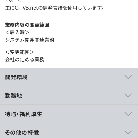
があり、
主にC、VB.netの開発言語を使用しています。
業務内容の変更範囲
＜雇入時＞
システム開発関連業務
＜変更範囲＞
会社の定める業務
開発環境
勤務地
★数ヶ月ごとにプロジェクトが変わるのではなく、年単位
待遇・福利厚生
でプロジェクトを進める案件が多いので、次第にチームの
絆も深まっていきます。そのため、一体感が出てくるのが
特長。みんな信頼しあって仕事ができる環境です。
その他の特徴