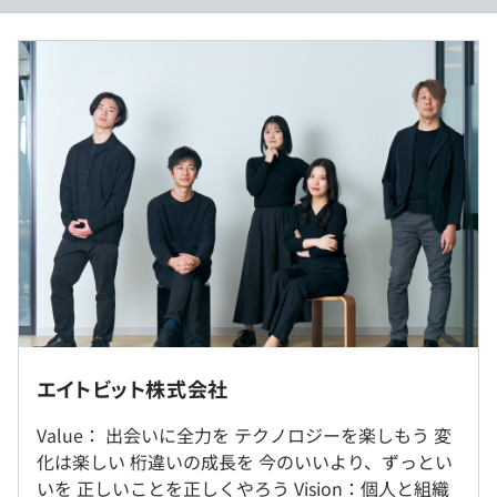
月給 30万円 〜 45万円
≪固定残業代採用≫
プロジェクトごとに選択
① 基本給 259,459円～（②の手当を除く額）
② 時間外手当（時間外労働の有無に関わらず、20時間分
の時間外手当として40,541円～を支給）
③ 20時間を超える時間外労働分についての割増賃金は追
加で支給
④ 年収 360万円～540万円
毎年4月に昇給査定をさせていただき、年1回の昇給がご
ざいます。
※プロジェクト配属先によってことなる（原則福岡市内）
（※
想定年収
は年収提示額を保証するものではありません）
エイトビット株式会社
※大阪支社：大阪府大阪市北区梅田1-1-3 大阪駅前第3ビ
全社で約600名の規模で94%の人材がエンジニアとなって
ル14F
Value： 出会いに全力を テクノロジーを楽しもう 変
います。
プロジェクト配属先によってことなる(大阪・京都・奈
化は楽しい 桁違いの成長を 今のいいより、ずっとい
9:00～18：00 休憩時間：60分
良・兵庫)
いを 正しいことを正しくやろう Vision：個人と組織