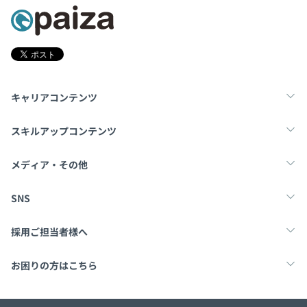
キャリアコンテンツ
転職・キャリア
未経験転職
新卒就活
スキルアップコンテンツ
学習
スキルチェック
マンガ・ゲーム
メディア・その他
Tech Team Journal
paiza times
note
SNS
X
Facebook
採用ご担当者様へ
採用・教育をお考えの企業様へ
中途求人掲載はこちら
お困りの方はこちら
paizaとは？
お問い合わせ・FAQ