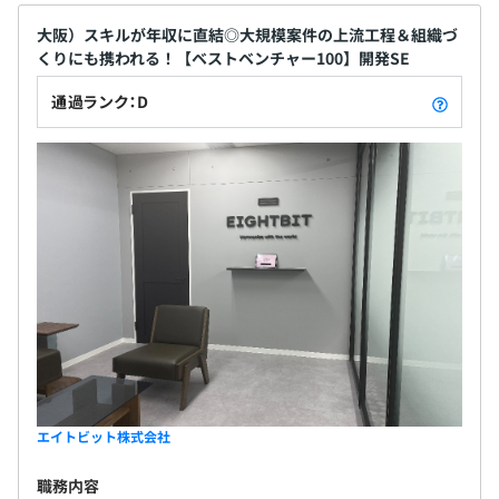
大阪）スキルが年収に直結◎大規模案件の上流工程＆組織づ
社会保険完備（健康保険・厚生年金加入・雇用保険・労災
くりにも携われる！【ベストベンチャー100】開発SE
保険）
通過ランク：D
全国健康保険協会加入
無期雇用
3ヵ月（給与・待遇に変更なし）
エイトビット株式会社
職務内容