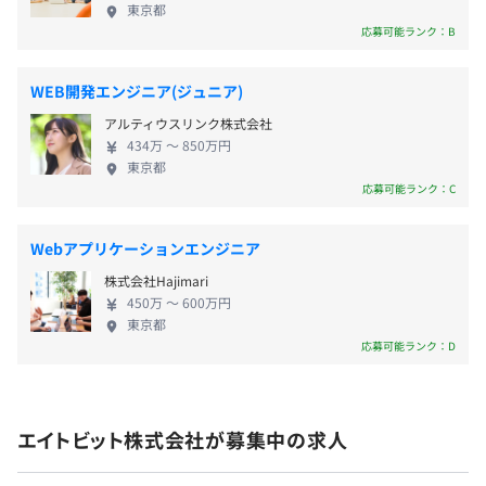
■エンジニア紹介手当
東京都
応募可能ランク：B
■資格取得受験費用手当
⇒資格取得の受験費用は会社負担、同一の資格受験は2回
まで会社負担
WEB開発エンジニア(ジュニア)
■資格手当
アルティウスリンク株式会社
⇒ 資格を取得した場合、毎月の給与にプラスして支給
434万 〜 850万円
東京都
応募可能ランク：C
※応用情報技術者試験 (AP) :20,000円／月
CCNP :20,000円／月
LPIC Level 3 / LinuC Level 3 :20,000円／月
Webアプリケーションエンジニア
Oracle Certified Java Programmer,Gold SE :10,000円／
株式会社Hajimari
月
450万 〜 600万円
AWS スペシャリティレベル：30,000円／月
東京都
応募可能ランク：D
昇給：年1回（4月）
エイトビット株式会社が募集中の求人