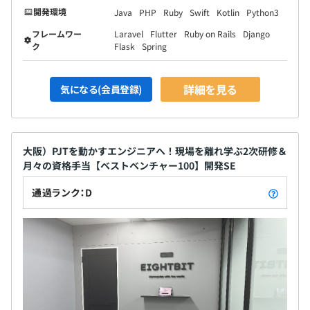
開発環境
Java
PHP
Ruby
Swift
Kotlin
Python3
フレームワー
Laravel
Flutter
Ruby on Rails
Django
ク
Flask
Spring
詳細を見る
気になる(会員登録)
大阪）PJTを動かすエンジニアへ！現場を離れ学ぶ2次研修＆
月々の資格手当【ベストベンチャー100】開発SE
通過ランク：D