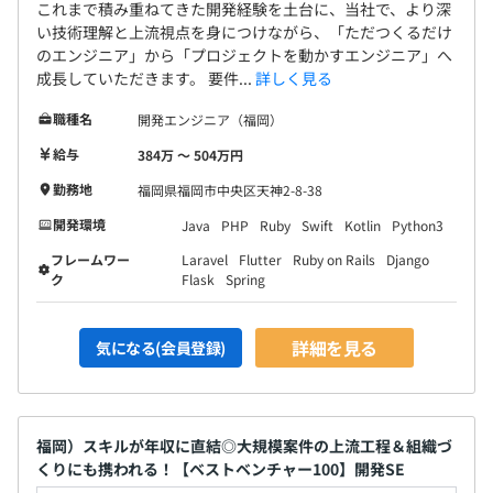
これまで積み重ねてきた開発経験を土台に、当社で、より深
い技術理解と上流視点を身につけながら、「ただつくるだけ
のエンジニア」から「プロジェクトを動かすエンジニア」へ
成長していただきます。 要件...
詳しく見る
職種名
開発エンジニア（福岡）
給与
384万 〜 504万円
勤務地
福岡県福岡市中央区天神2-8-38
開発環境
Java
PHP
Ruby
Swift
Kotlin
Python3
フレームワー
Laravel
Flutter
Ruby on Rails
Django
ク
Flask
Spring
詳細を見る
気になる(会員登録)
福岡）スキルが年収に直結◎大規模案件の上流工程＆組織づ
くりにも携われる！【ベストベンチャー100】開発SE