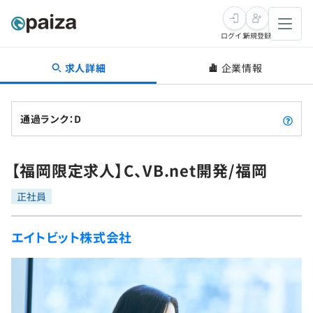
ログイン
新規登録
求人詳細
企業情報
転職・キャリア
未経験転職
求人検索
通過ランク：D
新卒就活
求人検索
インタビュー
【福岡限定求人】C、VB.net開発/福岡
学習
求人検索
インタビュー
転職成功ガイド
正社員
本選考
スキルチェック
講座一覧
転職成功ガイド
転職エージェント
エイトビット株式会社
ゲーム・マンガ
インターン
プログラミング言語
問題集
メディア
SQL
4択課題
新卒エージェント
paizaとは？
Tech Team Journal
評価結果一覧
ナレッジ