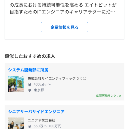
上記は弊社就業規則によるものです。プロジェクト先によ
※横浜支社：神奈川県横浜市神奈川区鶴屋町２丁目２３
の成長における持続可能性を高める エイトビットが
り就業時間は異なります。プロジェクト配属時は配属先に
−２ TSプラザビル５F
目指すためのITエンジニアのキャリアラダーに沿っ
準じます。
2～3名でのチーム配属が多いですが、中には5名以上の大
プロジェクト配属先によってことなる(東京都23区内、
て、入社当初から、プロジェクト参画、 キャリアを
休憩時間：60分
きなプロジェクトや1名でのプロジェクト参画の可能性も
神奈川)
形成しながらプロフェッショナルを育てる環境があ
企業情報を見る
平均残業時間：平均8時間／月
ございます。
る 自社教育の強みを生かした継続的リスキル環境を
ご希望をお伝えください。
作ることで、組織の成長も促す 社名の由来 bitはコン
入社後、ご本人様希望が無い限り転勤はありません。
ピューターの最小単位1bitが8個集まると8bitとな
り、8bitは1byteと桁が変わる事から、 「ひとりでは
類似したおすすめの求人
年間休日120日以上
できないことも、仲間が集まることで桁違いの成長
就業場所の変更範囲
土日祝（プロジェクトカレンダーに合わせる）、夏季休
ができる」そんな意味が込められている
＜雇入時＞
暇、年末年始休暇、産休・育休休暇・介護休暇
システム開発部に所属
福岡エリアのプロジェクト先、および自宅
株式会社サイエンティフィックつくば
＜変更範囲＞
400万円 〜
会社の定める場所（テレワークを行う場所を含む）
東京都
応募可能ランク：A
■ヘルスケア(健康診断費用負担)
受動喫煙防止措置に関する事項
■産休・育休・介護休暇
・従業員に対する受動喫煙対策：あり
■社員紹介採用制度(10万円～)
シニアサーバサイドエンジニア
対策内容：屋内原則禁煙（喫煙室あり）※配属先の案件に
■確定拠出年金制度(退職金制度)
ユニファ株式会社
よる
■役職手当
550万 〜 700万円