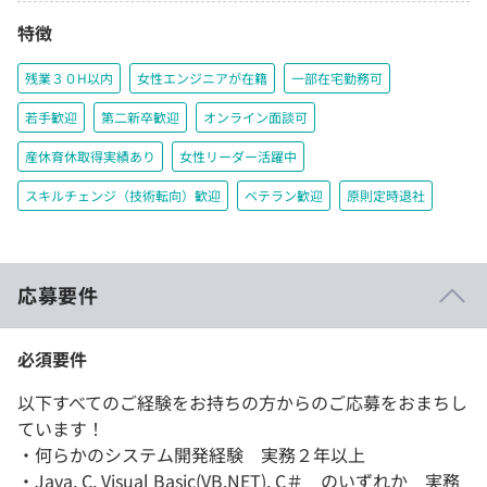
特徴
残業３０H以内
女性エンジニアが在籍
一部在宅勤務可
若手歓迎
第二新卒歓迎
オンライン面談可
産休育休取得実績あり
女性リーダー活躍中
スキルチェンジ（技術転向）歓迎
ベテラン歓迎
原則定時退社
応募要件
必須要件
以下すべてのご経験をお持ちの方からのご応募をおまちし
ています！
・何らかのシステム開発経験 実務２年以上
・Java, C, Visual Basic(VB.NET), C＃ のいずれか 実務