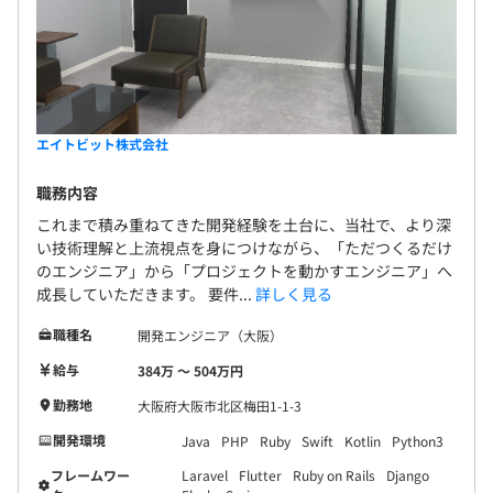
エイトビット株式会社
職務内容
これまで積み重ねてきた開発経験を土台に、当社で、より深
い技術理解と上流視点を身につけながら、「ただつくるだけ
のエンジニア」から「プロジェクトを動かすエンジニア」へ
成長していただきます。 要件...
詳しく見る
職種名
開発エンジニア（大阪）
給与
384万 〜 504万円
勤務地
大阪府大阪市北区梅田1-1-3
開発環境
Java
PHP
Ruby
Swift
Kotlin
Python3
フレームワー
Laravel
Flutter
Ruby on Rails
Django