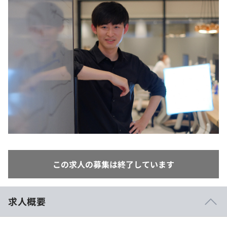
イベント・セミナー
paiza times
再チャレンジ結果一覧
リファレンス
インタビュー
note
就活成功ガイド
プラン
個人向けプラン
法人向けプラン
学校向けプラン
契約内容・クーポン
この求人の募集は終了しています
求人概要