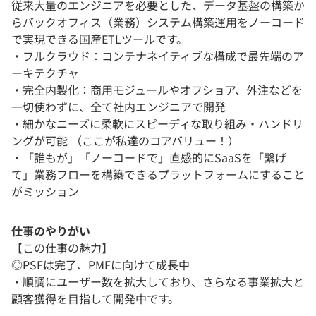
従来大量のエンジニアを必要とした、データ基盤の構築か
らバックオフィス（業務）システム構築運用をノーコード
で実現できる国産ETLツールです。
・フルクラウド：コンテナネイティブな構成で最先端のア
ーキテクチャ
・完全内製化：商用モジュールやオフショア、外注などを
一切使わずに、全て社内エンジニアで開発
・細かなニーズに柔軟にスピーディな取り組み・ハンドリ
ングが可能 （ここが私達のコアバリュー！）
・「誰もが」「ノーコードで」直感的にSaaSを「繋げ
て」業務フローを構築できるプラットフォームにすること
がミッション
仕事のやりがい
【この仕事の魅力】
◎PSFは完了、PMFに向けて成長中
・順調にユーザー数を拡大しており、さらなる事業拡大と
顧客獲得を目指して開発中です。