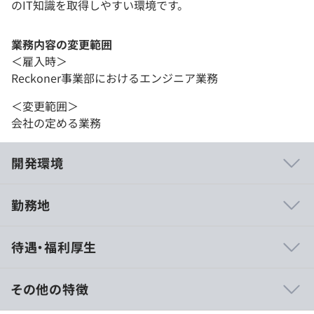
のIT知識を取得しやすい環境です。
業務内容の変更範囲
＜雇入時＞
Reckoner事業部におけるエンジニア業務
＜変更範囲＞
会社の定める業務
開発環境
勤務地
◆ReckonerDMP
待遇・福利厚生
サービスに関する全ての数字をAPIで取得できるプラベー
トDMPです。ユーザーニーズに合わせた解析を実現するた
め、事業者自身が自由な解析ロジックを組むことができま
その他の特徴
す。