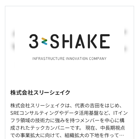
年棒制
※経験・能力を考慮のうえ、当社規定により決定。
外部の技術顧問を招聘。技術相談が自由に可能な体制にな
っております。
（※
想定年収
は年収提示額を保証するものではありません）
Mac Book Pro 14 inch（入社時に新規購入）
10:00〜19:00
・フレックス制（コアタイム／12:00〜16:00）
・専門業務型裁量労働制
アジャイル、スクラム、コーディング規約あり
株式会社スリーシェイク
※勤務形態は採用時のポジションにより変わります。
就業場所の変更範囲
休憩時間：60分
株式会社スリーシェイクは、代表の吉田をはじめ、
＜雇入時＞
平均残業時間：平均20時間程度／月 ※全社平均
SREコンサルティングやデータ活用基盤など、ITイン
本社
フラ領域の技術力に強みを持つメンバーを中心に構
＜変更範囲＞
成されたテックカンパニーです。 現在、中長期視点
会社の定める場所（テレワークをおこなう場所を含む）
での事業拡大に向けて、組織拡大の下地を作ってお