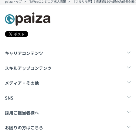
paizaトップ
IT/Webエンジニア求人情報
【フルリモ可】3期連続150%超の急成長企業
キャリアコンテンツ
転職・キャリア
未経験転職
新卒就活
スキルアップコンテンツ
学習
スキルチェック
マンガ・ゲーム
メディア・その他
Tech Team Journal
paiza times
note
SNS
X
Facebook
採用ご担当者様へ
採用・教育をお考えの企業様へ
中途求人掲載はこちら
お困りの方はこちら