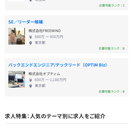
コンテナオーケストレーション: Kubernetes（GKE,
イクで挑戦したい方、ご連絡をお待ちしています！
応募可能ランク：C
EKS）
サービスメッシュ: Istio
CI / CD: Gitlab CI, ArgoCD, GitHub, GitLab など
SE／リーダー候補
無期雇用
監視: Cloudwatch, Cloud Operations, ElasticStack,
株式会社FREEMIND
DataDog, Prometheus など
680万 〜 900万円
東京都
インシデント管理: PagerDuty
応募可能ランク：B
その他: Jira, Mattermost, Asana, Slack, Notion
3カ月（期間中、条件の変更はありません）
マシン: Mac Book Pro (14 inch)
バックエンドエンジニア/テックリード（OPTiM Biz）
【希望者には以下を配布】
株式会社オプティム
・ 有償IDE（IntelliJ）の希望者への配布
600万 〜 1,100万円
・ ChatGPT（API）の希望者への配布
東京都
応募可能ランク：B
・ AWSの技術検証環境の付与
・ Google Cloudの技術検証環境の付与
・ GitHub Copilotの付与
求人特集：人気のテーマ別に求人をご紹介