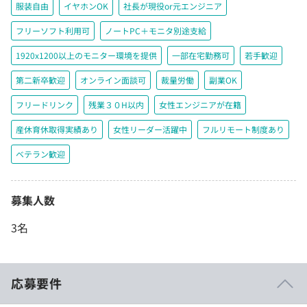
服装自由
イヤホンOK
社長が現役or元エンジニア
フリーソフト利用可
ノートPC＋モニタ別途支給
1920x1200以上のモニター環境を提供
一部在宅勤務可
若手歓迎
第二新卒歓迎
オンライン面談可
裁量労働
副業OK
フリードリンク
残業３０H以内
女性エンジニアが在籍
産休育休取得実績あり
女性リーダー活躍中
フルリモート制度あり
ベテラン歓迎
募集人数
3名
応募要件