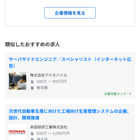
・完全週休2日制
ります。 ◆◆社会に蔓延る労苦〈Toil〉をなくすプラ
・祝日
受動喫煙防止措置に関する事項
ットフォーマーへ◆◆ 代表の吉田は、日本初のイン
Terraform、Google Kubernetes Engine、Datadog、
企業情報を見る
・年末年始
屋内原則禁煙、喫煙可能室設置あり
フラプラットフォームを作るために3-shakeを設立し
Google Cloud Operations(Stackdriver)
・夏季休暇
ました。 私たちはモノづくり集団であるとともに、
・特別休暇
サービス、ビジネスをつくり続けるエンジニアであ
・年次有給休暇（入社時付与）
りたいと考えています。 そのためには、攻めの技術
類似したおすすめの求人
を採用し、技術負債を定期的に解消し、事業に積極
都営大江戸線 「汐留駅」 徒歩4分
BigQuery
的に関わっていきます。 当社のエンジニアは、さま
山手線 京浜東北線 上野東京ライン 東海道線 横須賀･総武
サーバサイドエンジニア／スペシャリスト（インターネット広
ざまなTryを通じて、キャリアアップしていくだけで
快速 銀座線 都営浅草線 「新橋駅」 徒歩9分
告）
交通費支給（当社規定による）
なく、ともにサービスを創り上げていくことが可能
株式会社アイモバイル
です。 ◆◆組織強化について◆◆ スリーシェイク
600万 〜 900万円
は、総額14億円の資金調達を終え、年170%成長を続
東京都
け事業が急拡大し、テックがマネタイズする過程を
応募可能ランク：F
最も体験できるフェーズに差し掛かりました。 責任
昇給：年2回
は明確にしながらも、役割は柔軟にし、チーム全員
【開発環境】
次世代自動車生産に向けた工場向け生産管理システムの企画、
で結果を連続して達成できる体制を目指し、再現
設計、開発推進
パブリッククラウド: AWS, GCP
性、専門性、効率性の高い組織に昇華していくこと
開発言語: Go, Python, Javascript, TypeScript など
本田技研工業株式会社
が課題です。 ビジネスとエンジニアが一緒に創り上
各種社会保険完備（雇用保険・労災保険・健康保険・厚生
構成管理: Terraform, Helm など
590万 〜 1,090万円
げていく雰囲気が強く、型にハマらないスリーシェ
年金保険）
埼玉県