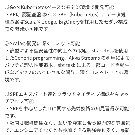
◎Go×Kubernetesベースなモダン環境で開発可能
・API、認証基盤はGo×GKE（kubernetes）、データ処
理基盤はScala×Google BigQueryを採用したモダン構成
での開発が可能です。
◎Scalaの開発に深くコミット可能
・篩型による型安全性の向上への取組、shapelessを使用
したGeneric programming、Akka Streams の利用による
バッチ処理の性能追求、sbt task による一部コード自動生
成などScalaのハイレベルな開発に深くコミットできる環
境です。
◎SREエキスパート達とクラウドネイティブ構成をキャッ
チアップ可能
・SREを中心としたITに関する先端技術の知見習得が可能
です。
・社内は職種関係なく、互いを尊重し合う協力的な雰囲気
で、エンジニアでなくとも参加できる勉強会も多く、最新