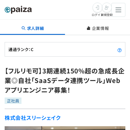
ログイン
新規登録
求人詳細
企業情報
転職・キャリア
未経験転職
求人検索
通過ランク：C
新卒就活
求人検索
インタビュー
【フルリモ可】3期連続150%超の急成長企
学習
求人検索
インタビュー
転職成功ガイド
業◎自社「SaaSデータ連携ツール」Web
本選考
スキルチェック
講座一覧
アプリエンジニア募集！
転職成功ガイド
転職エージェント
ゲーム・マンガ
インターン
プログラミング言語
正社員
問題集
メディア
SQL
4択課題
株式会社スリーシェイク
新卒エージェント
paizaとは？
Tech Team Journal
評価結果一覧
ナレッジ