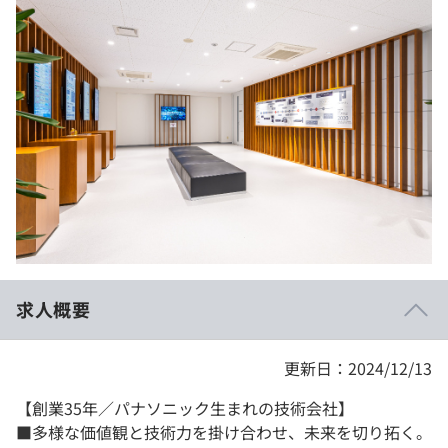
イベント・セミナー
paiza times
再チャレンジ結果一覧
リファレンス
インタビュー
note
就活成功ガイド
プラン
個人向けプラン
法人向けプラン
学校向けプラン
求人概要
契約内容・クーポン
更新日：2024/12/13
【創業35年／パナソニック生まれの技術会社】
■多様な価値観と技術力を掛け合わせ、未来を切り拓く。