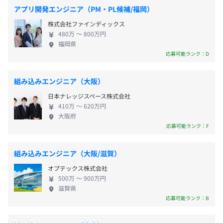
きませんか？ 【開発事例／導入実績】 ■IoT住宅向
現場エンジニアが講師を務める自社オリジナルの研修に加
アプリ開発エンジニア（PM・PL候補/福岡）
就業場所の変更範囲
■通勤交通費：全額実費支給
け管理端末 IoT住宅向けの管理端末を開発しました。
え、パーソルグループやパナソニックグループの研修、そ
＜雇入時＞
株式会社ファインディックス
■残業手当：1分単位で支給
家電や住宅設備など、家中のあらゆるIoT機器の管
の他の機関による研修を取りそろえており、スキルアップ
480万 〜 800万円
本社、および大阪府高槻市の本社、および大阪府門真市・
∟※管理職は年俸に含まれる
理・操作を可能にする端末です。端末の企画から開
できる環境が整っています。
福岡県
守口市・大東市の各拠点を含む会社の定める就業場所、自
∟※45時間超過残業割増率30%
発、評価、量産導入といった、モノづくりの一連業
応募可能ランク：D
宅
務を担わせていただきました。住宅向けのため、コ
【開発環境】
＜変更範囲＞
ストだけでなく安全性との両立を実現させています。
■言語：C
組み込みエンジニア（大阪）
大阪府高槻市の本社、および大阪府門真市・守口市・大東
■AI搭載カメラモジュール タブレット用AI搭載カメ
■OS：Linux、Non-OS、RTOS（リアルタイムOS）
市／北海道札幌市／ 神奈川県横浜市／滋賀県草津市の各
日本ナレッジスペース株式会社
昇給：年1回（4月）
ラモジュールを開発しました。モジュール上で撮影
拠点を含む会社の定める就業場所 （リモートワークを行
410万 〜 620万円
からAI画像解析まで行い、タブレット上でデータと
大阪府
う場所、派遣先等会社が指定する場所を含む出向を 命じ
照合。照合結果をクラウド上にアップするというソ
応募可能ランク：F
ることがあり、その場合は出向先の定める就業場所を含
リューションで、建設現場などへ導入予定です。この
マネジメント職と専門職の2つのコースから選択可能で
む）
モジュールの開発では、カメラやシステムの制御、
社会保険完備（健康保険・厚生年金加入・雇用保険・労災
す。
組み込みエンジニア（大阪/滋賀）
AIアルゴリズムの要素開発といった、当社が培って
保険）
通期を通して目標を設定し、1on1による進捗確認・振り
オプテックス株式会社
受動喫煙防止措置に関する事項
きたノウハウや技術を活用しています。 ■業務用映
返りをおこなっています。
500万 〜 900万円
敷地内禁煙（喫煙場所あり）
像管理システム 映像の収録から蓄積までを、一元管
自己応募型の昇進制度も用意しています。
滋賀県
理できるシステムを開発しました。収録、編集、送
応募可能ランク：B
出、蓄積までの映像データを使った作業ワークフロ
無期雇用
ーをシステム化し、ファイルベースで素材とメタ情