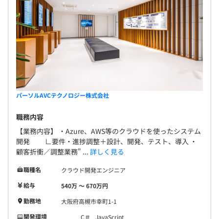
パーソルAVCテクノロジー株式会社
職務内容
【業務内容】 ・Azure、AWS等のクラウドを使ったシステム
開発 ∟要件・進捗調整＋設計、開発、テスト、導入 ・
顧客折衝／調整業務" ...
詳しく見る
職種名
クラウド開発エンジニア
給与
540万 〜 670万円
勤務地
大阪府高槻市幸町1-1
開発環境
C＃
JavaScript