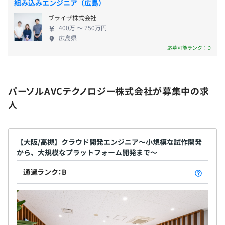
組み込みエンジニア（広島）
報を一元管理できるようにしています。また、どの端
■ 高槻
従業員数：925名（受入出向：7名、差出出向：1名）
ブライザ株式会社
末からでもプロキシビューアーを使っての映像確認
≪最寄駅≫JR京都線 「摂津富田駅」 ／ 阪急京都
400万 〜 750万円
が可能です。
線 「富田駅」
3カ月（待遇の変更はありません）
広島県
■ 北門真
応募可能ランク：D
≪最寄駅≫京阪本線 門真市駅 ／ 大阪モノレール
■対応する案件によって異なりますが、小規模であれば2
門真市駅
名程度。大規模になると数十名規模になります。お客様の
■ 守口
エンジニアと肩を並べて業務対応することも多いのが特徴
パーソルAVCテクノロジー株式会社が募集中の求
≪最寄駅≫地下鉄谷町線 守口駅 ／ 地下鉄谷町線
です。
人
大日駅
■チームで仕事を進めることを大事にしており、コミュニ
ケーションを密に取って業務対応にあたります。
【大阪/高槻】クラウド開発エンジニア～小規模な試作開発
から、大規模なプラットフォーム開発まで～
通過ランク：B