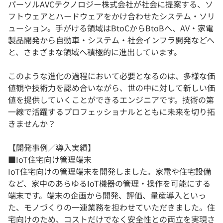
パーソルAVCテクノロジー株式会社が社会に提案する、ソ
フトウェアとハードウェアをかけ合わせたシステム・ソリ
ューション。手がける領域はBtoCからBtoBへ、AV・家電
製品開発から自動車・システム・社会インフラ開発などへ
と、さまざまな領域へ積極的に進出しています。
このような進化の過程において必要となるのは、多様な価
値観や技術力を認め合いながら、世の中に対して新しい価
値を提供していくことができるエンジニアです。技術の第
一線で活躍するプロフェッショナルとともに未来を切り拓
きませんか？
【開発事例／導入実績】
■IoT住宅向け管理端末
IoT住宅向けの管理端末を開発しました。家電や住宅設備
など、家中のあらゆるIoT機器の管理・操作を可能にする
端末です。端末の企画から開発、評価、量産導入といっ
た、モノづくりの一連業務を担わせていただきました。住
宅向けのため、コストだけでなく安全性との両立を実現さ