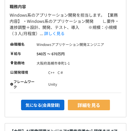
職務内容
Windows系のアプリケーション開発を担当します。 【業務
内容】 ・Windows系のアプリケーション開発 ∟要件・
進捗調整＋設計、開発、テスト、導入 ※規模：小規模
（３人/月程度）...
詳しく見る
職種名
Windowsアプリケーション開発エンジニア
給与
540万 〜 670万円
勤務地
大阪府高槻市幸町1-1
開発環境
C++
C＃
フレームワー
Unity
ク
詳細を見る
気になる(会員登録)
【大阪】AI画像認識エンジニア#要件定義から評価まで #ア