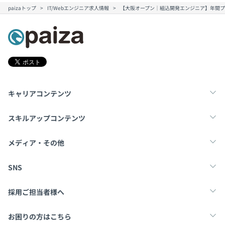
paizaトップ
IT/Webエンジニア求人情報
【大阪オープン｜組込開発エンジニア】年間プ
キャリアコンテンツ
転職・キャリア
未経験転職
新卒就活
スキルアップコンテンツ
学習
スキルチェック
マンガ・ゲーム
メディア・その他
Tech Team Journal
paiza times
note
SNS
X
Facebook
採用ご担当者様へ
採用・教育をお考えの企業様へ
中途求人掲載はこちら
お困りの方はこちら