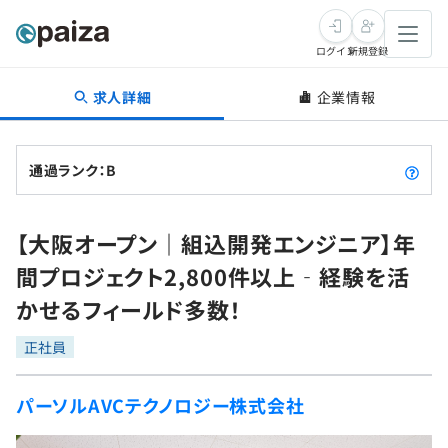
ログイン
新規登録
求人詳細
企業情報
転職・キャリア
未経験転職
求人検索
通過ランク：B
新卒就活
求人検索
インタビュー
【大阪オープン｜組込開発エンジニア】年
学習
求人検索
インタビュー
転職成功ガイド
間プロジェクト2,800件以上‐経験を活
本選考
スキルチェック
講座一覧
かせるフィールド多数！
転職成功ガイド
転職エージェント
ゲーム・マンガ
インターン
プログラミング言語
正社員
問題集
メディア
SQL
4択課題
パーソルAVCテクノロジー株式会社
新卒エージェント
paizaとは？
Tech Team Journal
評価結果一覧
ナレッジ