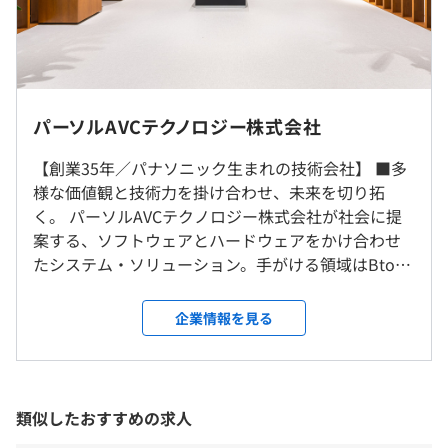
■業務用ミシンのソフトウェア開発
ルタイム6:30～21:45）
休憩時間：45分（※8時間を超過する場合は別途15分の休
憩を取得）
平均残業時間：23.3時間／月
■技術者交流会
■社員が主体の委員会活動／グループワーク活動（予算補
パーソルAVCテクノロジー株式会社
助あり）
【創業35年／パナソニック生まれの技術会社】 ■多
■合格祝金制度あり（会社指定の資格による）
■ 高槻
【年間休日126日以上】
様な価値観と技術力を掛け合わせ、未来を切り拓
大阪府高槻市幸町1-1 （パナソニック ライティングデバ
■完全週休2日制（土・日）
く。 パーソルAVCテクノロジー株式会社が社会に提
イス株式会社構内 B1棟）
■祝日
案する、ソフトウェアとハードウェアをかけ合わせ
■ 北門真
■年末年始休暇
たシステム・ソリューション。手がける領域はBtoC
大阪府門真市松葉町２－１５ パナソニック構内
■夏季休暇
からBtoBへ、AV・家電製品開発から自動車・システ
■ 守口
■GW休暇
ム・社会インフラ開発などへと、さまざまな領域へ
大阪府守口市八雲東町1丁目10番12号 パナソニック構
企業情報を見る
■年次有給休暇
積極的に進出しています。 このような進化の過程に
内
■慶弔休暇
おいて必要となるのは、多様な価値観や技術力を認
会社全体でエンジニアの「学びたい」「プロフェッショナ
など
め合いながら、世の中に対して新しい価値を提供し
ルを目指したい」を応援（支援）をしており、、スキルア
※勤務希望地につきましては、面接時にお伝えいただ
ていくことができるエンジニアです。技術の第一線で
ップを目指すには最適な環境があります。
ければと思います。
類似したおすすめの求人
活躍するプロフェッショナルとともに未来を切り拓