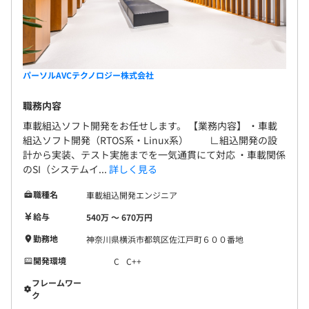
パーソルAVCテクノロジー株式会社
職務内容
車載組込ソフト開発をお任せします。 【業務内容】 ・車載
組込ソフト開発（RTOS系・Linux系） ∟組込開発の設
計から実装、テスト実施までを一気通貫にて対応 ・車載関係
のSI（システムイ...
詳しく見る
職種名
車載組込開発エンジニア
給与
540万 〜 670万円
勤務地
神奈川県横浜市都筑区佐江戸町６００番地
開発環境
C
C++
フレームワー
ク