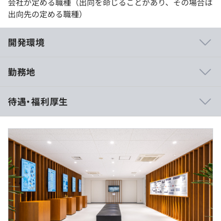
会社が定める職種（出向を命じることがあり、その場合は
出向先の定める職種）
開発環境
勤務地
パナソニック生まれの技術会社で、店頭に並ぶ商品に携わ
待遇・福利厚生
ることもできれば、業種／業態にとらわれない組み込み開
発が可能です。基本、上流工程から案件に携わっていただ
き、スキルアップ支援制度の充実しているため、エンジニ
アとしてキャリアを積むことができます。
（※
想定年収
は年収提示額を保証するものではありません）
■業務用調理器具のIoT化およびクラウドからの監視制御
システム
標準的な勤務時間帯 8:45～17:30 （休憩45分）
■産業用ロボットアーム基礎研究における要素技術開発
※フレックスタイム制勤務（コアタイムなし/フレキシブ