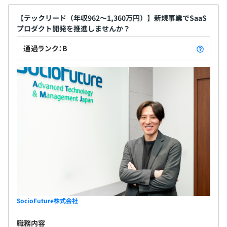
・家族補助給 等
【テックリード（年収962〜1,360万円）】新規事業でSaaS
開発部門 約170名
プロダクト開発を推進しませんか？
通過ランク：B
昇給・昇格査定年 1 回
＜＜エンジニア専用評価制度あり＞＞
Microsoft→Oracle→サイエンスアーツ（技術本部長）を
経て当社取締役CTOに就任。
前職ではBuddycom（次世代トランシーバー・インカム
アプリ）を立ち上げ、シェアNo.1までグロースさせた実
社会保険完備（健康保険・厚生年金加入・雇用保険・労災
績を持ち合わせている。
保険）
案件やフェーズにより異なります。
無期雇用
小規模なプロジェクトは数名から、大規模プロジェクトで
あれば30～50名程度になる場合もあります。
SocioFuture株式会社
職務内容