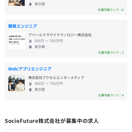
感がある 当社の強みは、まず顧客とのパイプ（銀
・配偶者出産休暇
東京都
行、生命保険会社、行政機関、中央省庁、地方自治
応募可能ランク：D
・育児休業（女性社員取得率100％/男性社員取得率
体）であり、直接提案が可能な関係性を維持してい
91.7％、復職率100％）※2025年度
Docker
ること。また、サービスとしては、コンタクトセン
・子の看護等休暇（小学3年生修了まで※年2日まで有
開発エンジニア
ター業務、事務業務、システム（開発から24/365運
給）
アベールクラウドテクノロジー株式会社
用まで）を組み合わせた提案が可能であり、単体で
・介護休暇
500万 〜 700万円
提供する企業ではできないサービス提供が可能なこ
・忌引休暇
東京都
とです。 また、金融-行政-ヘルスケアをつなぐサービ
応募可能ランク：C
・ボランティア休暇 等
スを実現可能であり、1領域だけに特化した企業に対
しても優位性があります。 ◆ベンチャー精神と風通
Web/アプリエンジニア
しのよさ 各金融機関との固い信頼関係とオープンな
エンジニア専用の評価制度があります。
株式会社アクセルエンターメディア
企業風土、「超」がつくほどの安定企業でありなが
・通勤手当（交通費全額支給）
500万 〜 750万円
エンジニアとしてのスキルアップが昇給・昇格に反映され
ら、ベンチャー気質を兼ね備えていることが当社の
・時間外手当（一般職）
東京都
る制度で、
強みです。 ひとりひとりの社員がどんどん新しいア
応募可能ランク：A
・在宅勤務手当
一定の等級となった方は、ご自身の希望されるキャリアに
イデアを出し、カタチにしていくオープンな社風が
・休日・深夜勤務手当
応じてマネジメントコースまたはエキスパートコースのい
あります。既成概念に捉われない柔軟な発想力があっ
・出張手当
ずれかを選択いただけます。
たから、着実に成長を続けて来られました。 そんな
・海外赴任手当
※組織構成上、コース変更が発生する場合があります
SocioFuture株式会社が募集中の求人
風通しのよい当社でなら、これまでのあなたのキャ
・単身赴任手当
リアをきっと活かせます！
・転居に伴う住宅補助