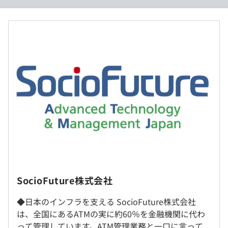
・新規案件は企画部門との共同でプロジェクトを推進する
月給：417,900円～557,300円
ため、社内のコミュニケーションも活発です。
※上記金額には勤務地手当（東京勤務前提）を含み
・自社システム開発のため、客先常駐はありません
ます
※ポジションにより組織管理手当別途支給
※スキルや経験を考慮の上、当社賃金規定により決
定します
※経験や経歴により下限給与を下回ることもありま
業界初の「ATMアウトソーシングサービス」や、近年では
す
金融機関だけでなく、行政・ヘルスケア業界の業務効率化
賞与：年2回（6月、12月）※会社及び個人の評価に基づ
にITソリューションで貢献してきた実績があります。
き支給
＜＜エンジニア専用評価制度あり＞＞
◆資格取得支援制度
資格取得に関する費用・研修の受講料を会社が一部負担、
海外拠点はありますが、転勤可能性は低いです。
SocioFuture株式会社
推奨資格を取得した場合の報奨金支給もあります。
◆日本のインフラを支える SocioFuture株式会社
就業場所の変更範囲
（※
想定年収
は年収提示額を保証するものではありません）
◆研修制度
は、全国にあるATMの実に約60％を金融機関に代わ
＜雇入時＞
金融業界の経験や知識がなくても安心してお仕事していた
って管理しています。ATM管理業務と一口に言って
東京都港区台場二丁目3番2号 台場フロンティアビル