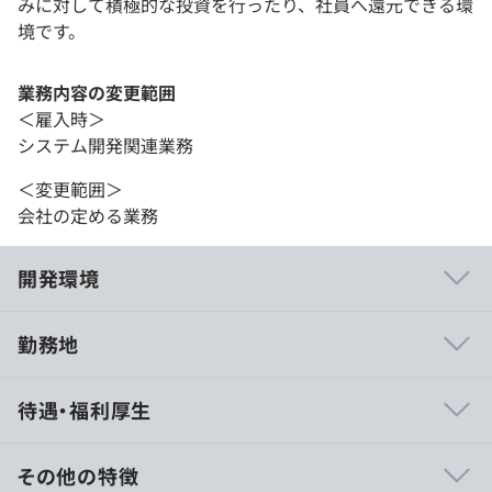
みに対して積極的な投資を行ったり、社員へ還元できる環
境です。
業務内容の変更範囲
＜雇入時＞
システム開発関連業務
＜変更範囲＞
会社の定める業務
開発環境
勤務地
・新しい技術を導入することや新しいチャレンジに前向き
待遇・福利厚生
な組織で、現在全く使っていない言語の勉強会なども開催
されています。
・短期的な利益ではなく、提供価値の大きさや公共性を重
その他の特徴
視して開発を進める社風です。