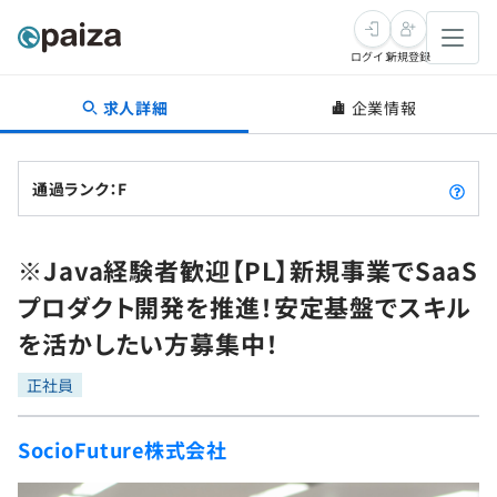
ログイン
新規登録
求人詳細
企業情報
転職・キャリア
未経験転職
求人検索
通過ランク：F
新卒就活
求人検索
インタビュー
※Java経験者歓迎【PL】新規事業でSaaS
学習
求人検索
インタビュー
転職成功ガイド
プロダクト開発を推進！安定基盤でスキル
本選考
スキルチェック
講座一覧
を活かしたい方募集中！
転職成功ガイド
転職エージェント
ゲーム・マンガ
インターン
プログラミング言語
正社員
問題集
メディア
SQL
4択課題
SocioFuture株式会社
新卒エージェント
paizaとは？
Tech Team Journal
評価結果一覧
ナレッジ