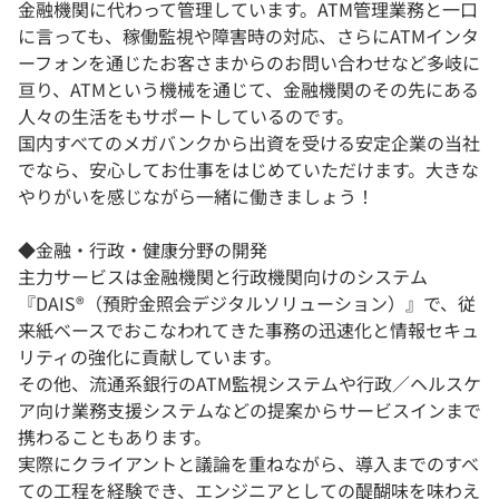
金融機関に代わって管理しています。ATM管理業務と一口
に言っても、稼働監視や障害時の対応、さらにATMインタ
ーフォンを通じたお客さまからのお問い合わせなど多岐に
亘り、ATMという機械を通じて、金融機関のその先にある
人々の生活をもサポートしているのです。
国内すべてのメガバンクから出資を受ける安定企業の当社
でなら、安心してお仕事をはじめていただけます。大きな
やりがいを感じながら一緒に働きましょう！
◆金融・行政・健康分野の開発
主力サービスは金融機関と行政機関向けのシステム
『DAIS®（預貯金照会デジタルソリューション）』で、従
来紙ベースでおこなわれてきた事務の迅速化と情報セキュ
リティの強化に貢献しています。
その他、流通系銀行のATM監視システムや行政／ヘルスケ
ア向け業務支援システムなどの提案からサービスインまで
携わることもあります。
実際にクライアントと議論を重ねながら、導入までのすべ
ての工程を経験でき、エンジニアとしての醍醐味を味わえ