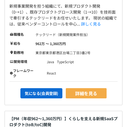
6カ月※条件変更なし
新規事業開発を担う組織にて、新規プロダクト開発
（0→1）、既存プロダクトグロース開発（1→10）を技術面
で牽引するテックリードをお任せいたします。 現状の組織で
は、従来ベンダーコントロールを中心...
詳しく見る
職種名
テックリード（新規開発案件担当）
給与
962万 〜 1,360万円
勤務地
東京都東京都港区台場二丁目3番2号
開発環境
Java
TypeScript
フレームワー
React
ク
詳細を見る
気になる(会員登録)
【PM（年収962〜1,360万円）】くらしを支える新規SaaSプ
ロダクト(toB/toC)開発