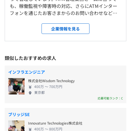
だけるよう、社内の各種研修制度を整えています。まずは
も、稼働監視や障害時の対応、さらにATMインター
※よりよいプロダクト創出のための部内外との密なコミュ
研修で現場のルールや必要な知識を習得していただき、
フォンを通じたお客さまからのお問い合わせなど多
ニケーションや若手育成をお任せするため原則出社です
9:00〜17:30（実働7.75時間）
OJTを通じて、お仕事のやりがいも感じながらキャリア
岐に亘り、ATMという機械を通じて、金融機関のその
（育児・介護等のご家庭の事情は考慮いたします）
※リリース業務等での一時的なシフト勤務あり
UPが可能です。
先にある人々の生活をもサポートしているのです。
＜変更範囲＞
企業情報を見る
休憩時間：45分※昼食時間は業務の都合により各々の自
国内すべてのメガバンクから出資を受ける安定企業
会社の定める拠点
主性に任せています
の当社でなら、安心してお仕事をはじめていただけ
平均残業時間：平均15～20時間程度
ます。大きなやりがいを感じながら一緒に働きましょ
受動喫煙防止措置に関する事項
OS:Windows
う！ ◆金融・行政・健康分野の開発 主力サービスは
類似したおすすめの求人
屋内原則禁煙（喫煙室あり）
※業務上必要なスペックを満たしたPCを支給
金融機関と行政機関向けのシステム『DAIS®（預貯金
照会デジタルソリューション）』で、従来紙ベース
・完全週休2日制（土日祝）
インフラエンジニア
でおこなわれてきた事務の迅速化と情報セキュリテ
・年末年始休暇（12月30日～1月4日）
株式会社Wisdom Technology
ィの強化に貢献しています。 その他、流通系銀行の
・年間休日124日（2026年度）
ゆりかもめ『お台場海浜公園駅』より徒歩1分
400万 〜 700万円
プロジェクトごとに選択、ウォーターフォール、アジャイ
ATM監視システムや行政／ヘルスケア向け業務支援
・有給休暇（入社6か月後に10日、最大20日）※平均取得
東京都
りんかい線『東京テレポート駅』より徒歩3分
ル、スクラム
システムなどの提案からサービスインまで携わるこ
応募可能ランク：C
日数14.2日（2025年度）
ともあります。 実際にクライアントと議論を重ねな
・リフレッシュ特別休暇（入社3か月後に2日）
がら、導入までのすべての工程を経験でき、エンジ
・誕生日休暇（1日）
ブリッジSE
ニアとしての醍醐味を味わえたり、スキルアップに
・結婚休暇
Innovature Technologies株式会社
もつながる点が魅力です。 ◆事業優位性が高く安定
・産前産後休暇
400万 〜 800万円