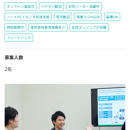
オンライン面談可
ベテラン歓迎
女性リーダー活躍中
ノートPC＋モニタ別途支給
若手歓迎
残業３０H以内
副業OK
時短勤務可
産休育休取得実績あり
女性エンジニアが在籍
フリードリンク
募集人数
2名