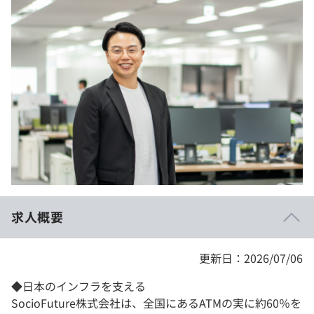
イベント・セミナー
paiza times
再チャレンジ結果一覧
リファレンス
インタビュー
note
就活成功ガイド
プラン
個人向けプラン
法人向けプラン
学校向けプラン
求人概要
契約内容・クーポン
更新日：2026/07/06
◆日本のインフラを支える
SocioFuture株式会社は、全国にあるATMの実に約60％を