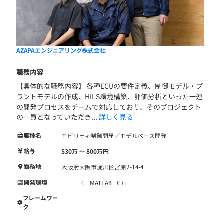
引制度／教育特別手当／飲み会支援／インフルエン
・HRSP自己研鑽プログラム
社会保険完備（健康保険・厚生年金保険、雇用保険・労災
ザワクチン費用支給など〉
・キャリアカウンセリング
保険）
AZAPAエンジニアリング株式会社
・成長支援制度
無期雇用
職務内容
社員に明確な達成目標・成長指標を示し、個々の達成度合
【具体的な職務内容】 各種ECUの要件定義、制御モデル・プ
いを可視化して評価する人事考課制度です。
ラントモデルの作成、HILS環境構築、評価分析といった一連
技術力と業務にあたる姿勢を正当に評価し、全員が意欲的
の開発プロセスをチームで対応しており、そのプロジェクト
にキャリアアップを目指せる環境を整えています。
3カ月（期間中、条件の変更はありません）
の一員となっていただき...
詳しく見る
職種名
モビリティ制御開発／モデルベース開発
給与
530万 〜 800万円
エンジニアリング事業部 163名
勤務地
大阪府大阪市淀川区宮原2-14-4
開発環境
C
MATLAB
C++
フレームワー
ク
各エリア毎に10～30名でグループが構成されており、グ