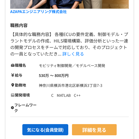
AZAPAエンジニアリング株式会社
職務内容
【具体的な職務内容】 各種ECUの要件定義、制御モデル・プ
ラントモデルの作成、HILS環境構築、評価分析といった一連
の開発プロセスをチームで対応しており、そのプロジェクト
の一員となっていただき...
詳しく見る
職種名
モビリティ制御開発／モデルベース開発
給与
530万 〜 800万円
勤務地
神奈川県横浜市港北区新横浜3丁目7-3
開発環境
C
MATLAB
C++
フレームワー
ク
詳細を見る
気になる(会員登録)