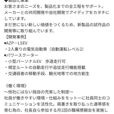
◆製品化事業
お客さまのニーズを、製品化までの全工程をサポート。
メーカーとの共同開発や自社開発でアイディアをカタチに
しています。
まだ世にない新しい価値をつくるため、新製品の試作品の
開発等に取り組んでいます。
【開発事例】
◾️AZP－LSEV
・2人乗りの電気自動車（自動運転レベル2）
◾️パワースクーター
・小型パーソナルEV 歩道走行可
・規定ルートの自動走行や追従走行機能搭載
・交通弱者の移動手段、観光地等での地方創生
《働く環境》
〜他社にはない独自の充実した制度〜
社員が働きやすい環境・仕組みをモットーに社員同士のコ
ミュニケーションを活性化。肩書きを取り払った連帯感を
育む為の、社長自ら参加する月1回の職場懇親会を実施し