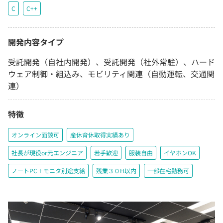
C
C++
開発内容タイプ
受託開発（自社内開発）、受託開発（社外常駐）、ハード
ウェア制御・組込み、モビリティ関連（自動運転、交通関
連）
特徴
オンライン面談可
産休育休取得実績あり
社長が現役or元エンジニア
若手歓迎
服装自由
イヤホンOK
ノートPC＋モニタ別途支給
残業３０H以内
一部在宅勤務可