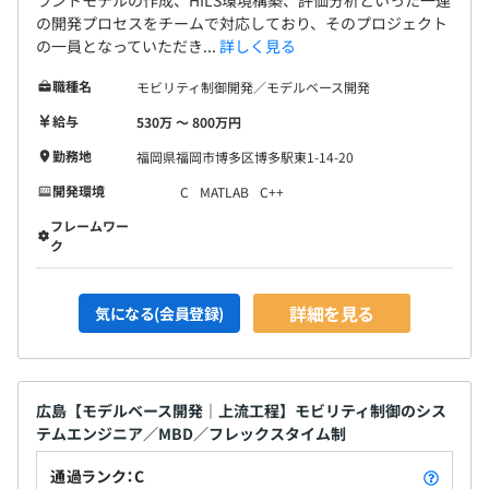
ラントモデルの作成、HILS環境構築、評価分析といった一連
の開発プロセスをチームで対応しており、そのプロジェクト
の一員となっていただき...
詳しく見る
職種名
モビリティ制御開発／モデルベース開発
給与
530万 〜 800万円
勤務地
福岡県福岡市博多区博多駅東1-14-20
開発環境
C
MATLAB
C++
フレームワー
ク
詳細を見る
気になる(会員登録)
広島【モデルベース開発｜上流工程】モビリティ制御のシス
テムエンジニア／MBD／フレックスタイム制
通過ランク：C