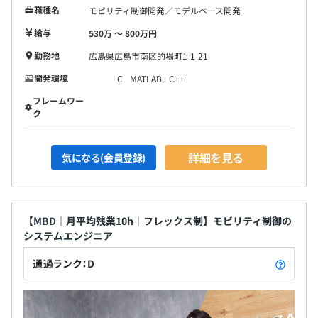
職種名
モビリティ制御開発／モデルベース開発
給与
530万 〜 800万円
勤務地
広島県広島市南区的場町1-1-21
開発環境
C
MATLAB
C++
フレームワー
ク
詳細を見る
気になる(会員登録)
【MBD｜月平均残業10h｜フレックス制】モビリティ制御の
システムエンジニア
通過ランク：D