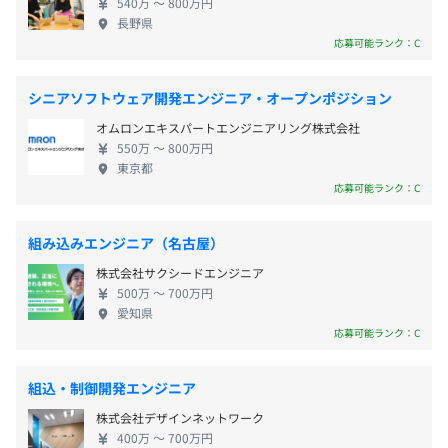
休憩時間：60分
電気自動車をはじめとする次世代モビリティ向けECU。
540万 〜 800万円
モビリティ社会へ向けたモノづくりに取り組んでい
平均残業時間：平均10時間程度／月 ※21時以降の残業
長野県
自動車と同等な安心、安全を前提とした機能を有し、拡張
ます。また、当社は、グローバル コンパクトに加盟
応募可能ランク：C
は原則ありません。
性に優れています。また、自由度のある機能追加の実装が
しており、SDGｓを指針とした支援活動もおこなっ
可能な基板となっています。
ています。具体的には、こども育成支援・ベンチャー
シニアソフトウェア開発エンジニア・オープンポジション
支援・キャリア支援・地域支援といった4つのプロジ
◾️自転車ADAS
オムロンエキスパートエンジニアリング株式会社
ェクト。例えば、自社製品の「1人乗り自動運転モビ
◆休日
自転車事故低減を目的としてシートポストに取付けた検知
550万 〜 800万円
リティ（パワースクーター）」は 過疎地在住の高
年間休日数：120日
東京都
ユニットがFPGAを用いた画像解析にて接近物を検知し、
齢者に対する有効な移動手段としての普及を目指し
応募可能ランク：C
・週休2日制（土・日）※年2回土曜に本社orWeb出社日
BLTでアプリに信号を送りサイキニストへ音と画像で注意
ており、「世の中をもっとよくしたい、便利にした
あり
を促します。画像解析の手法は名古屋大学と産学連携にて
い」という想いで開発に取り組んでいます。 《事業
・長期連休 8日～11日程度（年末年始、GW、夏季休暇）
共同開発を実施。
組み込みエンジニア（名古屋）
概要》 ◆エンジニアリング事業 モビリティの制御開
・アニバーサリー休暇（年1日）
株式会社サクシードエンジニア
発において、モデルベース開発（MBD）の知見を生
◾️AZP-UDiS
500万 〜 700万円
かしたエンジニアリングサービスを提供しています。
◆休暇
2013年グランフロント大阪で行われた”街と人とつながる
愛知県
制御システムの設計、各種ECU開発、MBDにおける
応募可能ランク：C
有給休暇：入社時3日～3か月後＋7日 ※年間10～20日付
モビリティ”向けに製作した一人用街乗りモビリティ。
仕様設計や評価環境の構築～評価などで、多くの実
与
HUDを搭載し本機をセンサーやデヴァイスのひとつと考
績があります。 AZAPAグループ独自のMBD連携ツー
（平均取得日数：12.4日）
えることで、サイネージ、スマホ、モビリティを街のデー
組込・制御開発エンジニア
ルやコネクティッドサービスの開発もおこなってい
その他：慶弔休暇、特別休暇、産前産後休暇、各種休業
タベースにつなげて、さまざまな新しい体験を人々に提
株式会社デザインネットワーク
ます。 ◆製品化事業 お客さまのニーズを、製品化ま
（育児、介護等）※実績あり
案。
400万 〜 700万円
での全工程をサポート。 メーカーとの共同開発や自