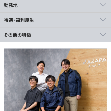
勤務地
◆当社の特徴
待遇・福利厚生
￣￣￣￣￣￣￣
・モデルベース開発を導入
モデルベース開発（MBD）を用いることで、実機試作で
その他の特徴
はなく数式や実験データに基づいたバーチャル試作により
開発を進めることができます。時間とコストの削減、人的
《年収530万円～ の場合》
ミスを防ぐことができ、大きなメリットがあります。注目
■賃金形態：年俸制（年俸を12分割）
を浴びているモデルベース開発を用いて開発ができること
■賃金の決定方法：当社規定により決定
は当社の魅力です。
■月給：約445,130円～（固定残業代を含む）
※経済産業省が主導しているプラントモデルI/Fガイドラ
■基本給：346,000円～
インでは、当社グループが提案した手法が採用されていま
■固定残業代：59,130円～（20時間分）
す！
※超過分は別途支給
※20時間残業をしなくても、20時間分の見込残業代を
・モデルベースの開発から運用まで携われる
支給
プラントモデル（HILS）を0から作ってシュミレーション
■その他定額手当：住宅手当3万円
を行い仕様検討を行うなど、モデルベースの開発から運用
までを自らの手で行うことで、エンジニアとしてのスキル
※経験・能力を考慮のうえ、決定します。