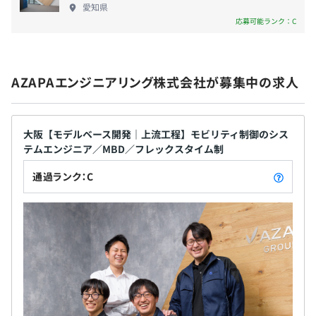
愛知県
社開発でアイディアをカタチにしています。 まだ世
応募可能ランク：C
◾️電動コントロール アロマディフューザー
にない新しい価値をつくるため、新製品の試作品の
ユーザの発声から精神マッピングをおこなう感情エンジン
開発等に取り組んでいます。 【開発事例】 ◾️AZP－
・残業手当（20hを超過分100％支給）
を用い、本人も気づいていない潜在的感情や気分／体調／
LSEV ・2人乗りの電気自動車（自動運転レベル2） ◾️
・通勤手当（上限8万円/月）
シーンにあった香りを自動で選択し社室内の空間を演出す
AZAPAエンジニアリング株式会社が募集中の求人
パワースクーター ・小型パーソナルEV 歩道走行可
・住宅手当（3万円/月）
る、電動コントロールアロマディフーザー。
・規定ルートの自動走行や追従走行機能搭載 ・交通
・役職手当
弱者の移動手段、観光地等での地方創生 《働く環
・教育特別手当
◾️360°全方位サイドミラー
境》 〜他社にはない独自の充実した制度〜 社員が働
大阪【モデルベース開発｜上流工程】モビリティ制御のシス
AZAPAグループが提案する先進技術で未来におけるセーフ
テムエンジニア／MBD／フレックスタイム制
きやすい環境・仕組みをモットーに社員同士のコミ
ティドライブの実現に向けて製作。
ュニケーションを活性化。肩書きを取り払った連帯
車両情報を抽出しクラウドサーバとリアルタイムで連携す
通過ランク：C
感を育む為の、社長自ら参加する月1回の職場懇親会
るテレマティクス機器と共に実際の量産車に搭載し展示会
賞与：業績連動賞与（7月）
を実施しています。 また社員だけでなく、その家族
に出展。
の幸せも願った制度も充実しています。社員からの希
望も随時吸い上げているのも他社との優位性です。
〈クラブ活動支援／アニバーサリー休暇／社会保険
年1回（7月）
完備／退職金制度／慶弔見舞金制度／産前産後休
・技術セミナー（社内/社外）
暇、育児休業および育児短時間勤務／介護休業およ
・階層別研修
び介護短時間勤務／入社祝い金あり／GFC宿泊施設割
・資格取得支援制度