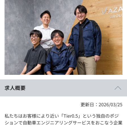
イベント・セミナー
paiza times
再チャレンジ結果一覧
リファレンス
インタビュー
note
就活成功ガイド
プラン
個人向けプラン
法人向けプラン
学校向けプラン
求人概要
契約内容・クーポン
更新日：2026/03/25
私たちはお客様により近い「Tier0.5」という独自のポジ
ションで自動車エンジニアリングサービスをおこなう企業