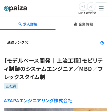
ログイン
新規登録
求人詳細
企業情報
転職・キャリア
未経験転職
求人検索
通過ランク：C
新卒就活
求人検索
インタビュー
【モデルベース開発｜上流工程】モビリテ
学習
求人検索
インタビュー
転職成功ガイド
ィ制御のシステムエンジニア／MBD／フ
本選考
スキルチェック
講座一覧
レックスタイム制
転職成功ガイド
転職エージェント
ゲーム・マンガ
インターン
プログラミング言語
正社員
問題集
メディア
SQL
4択課題
AZAPAエンジニアリング株式会社
新卒エージェント
paizaとは？
Tech Team Journal
評価結果一覧
ナレッジ