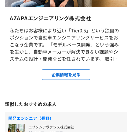
を磨くことができます。
・・・・・・・・・・・・・・・・・・・・・・・・
※無理な転勤はありません。
AZAPAエンジニアリング株式会社
・給与制度
《年収例》
スキルや知識、成果に基づきI/M/G層と上がっていく3つ
5,330,000円／入社5年目・31歳
私たちはお客様により近い「Tier0.5」という独自の
就業場所の変更範囲
の階層を用意。正当な評価で、成果や成長を後押ししま
4,950,000円／入社2年目・27歳
ポジションで自動車エンジニアリングサービスをお
＜雇入時＞
す。給与に上限はありません。また、成長支援制度などを
こなう企業です。 「モデルベース開発」という強み
名古屋本社、および自宅、またはお客さま先
取り入れて、どれだけ一年間成長できたかを評価し、給与
を生かし、自動車メーカーが解決できない課題やシ
＜変更範囲＞
に反映する仕組みを設けております。
ステムの設計・開発などを任されています。 取引先
その他業務の都合により別途指示された場所
は自動車業界をはじめ二輪、船舶、農機、建機業界
（※
想定年収
は年収提示額を保証するものではありません）
などの完成車メーカー様と直接お取引をしておりま
企業情報を見る
受動喫煙防止措置に関する事項
す。 私たちと最先端の自動車開発を手掛けてみませ
従業員に対する受動喫煙対策：敷地内禁煙（喫煙場所あ
◾️AZP-LSEV
んか。 《「Tier0.5」とは》 制御技術をメーカーに提
り）
自動運転や革新的なセンサ開発、制御開発を目的として
供する立場として当社がポジショニングしています。
《フレックスタイム制》
AZAPAグループで自社開発した２人乗り用の電気自動車。
メーカーとサプライヤー間にあたる、この独自のポ
■コアタイム：10:00～15:00
類似したおすすめの求人
インホイールモータ高機能制御や走行制御アルゴリズム開
ジションを「Tier0.5」と呼んでいます。 今後、あら
■標準労働時間：1日あたり8時間
発用のプラットフォームなど価値創造を実現。
ゆるモノの自動化・電動化の流れはさらに加速して
■フレキシブルタイム：6:00～10:00,15:00～19:00
開発エンジニア（長野）
地下鉄桜通線「丸の内駅」徒歩4分
いきます。そうした流れに対し、当社は、「制御技術
※プロジェクトにより運用が異なる場合があります。
◾️AZP-PF ECU
エプソンアヴァシス株式会社
×モデルベース開発」という手法を強みに、未来の