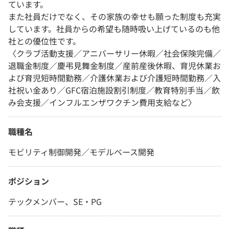
ています。
また社員だけでなく、その家族の幸せも願った制度も充実
しています。社員からの希望も随時吸い上げているのも他
社との優位性です。
〈クラブ活動支援／アニバーサリー休暇／社会保険完備／
退職金制度／慶弔見舞金制度／産前産後休暇、育児休業お
よび育児短時間勤務／介護休業および介護短時間勤務／入
社祝い金あり／GFC宿泊施設割引制度／教育特別手当／飲
み会支援／インフルエンザワクチン費用支給など〉
職種名
モビリティ制御開発／モデルベース開発
ポジション
テックメンバー、SE・PG