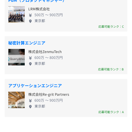
PdM（プロダクトマネジャー）
は会社が全額負担。なりたいエンジニアを目指し、
LRM株式会社
成長できます。
現在は、在宅勤務のため、下記はホストPC側のスペック
500万 〜 900万円
・交通費全額支給
東京都
となります。在宅利用のクライアントPCはリモート接続
応募可能ランク：C
・時間外手当支給
に必要なスペックとなります。在宅利用のモニタ、周辺機
器等については要相談。
秘密計算エンジニア
開発に必要十分なスペックのWindowsマシン
現行例：CPU：core i7相当、メモリ：32GB、SSD：
株式会社ZenmuTech
・賞与年2回（夏1.5ヶ月、冬2.5ヶ月の計4ヶ月の実績あ
250GB程度のWindowsPC
600万 〜 800万円
り。合計月給3ヶ月分以上の賞与を支給します）
東京都
応募可能ランク：B
・決算賞与（業績による）
・スキルアップのための書籍代・セミナー受講費などは会
社負担
アプリケーションエンジニア
オブジェクト指向、アジャイル、テスト駆動開発、プロト
タイピング
株式会社Re-grit Partners
600万 〜 900万円
東京都
応募可能ランク：A
昇給：年1回