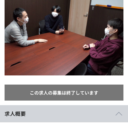
イベント・セミナー
paiza times
再チャレンジ結果一覧
リファレンス
インタビュー
note
就活成功ガイド
プラン
個人向けプラン
法人向けプラン
学校向けプラン
契約内容・クーポン
この求人の募集は終了しています
求人概要