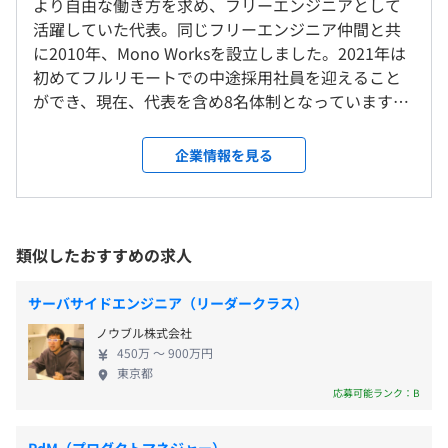
より自由な働き方を求め、フリーエンジニアとして
＜雇入時＞
フレックスタイム制（コアタイム10：00～15：00、標準
他多数
活躍していた代表。同じフリーエンジニア仲間と共
本社、および自宅（原則としてフルリモートによる在宅勤
労働時間7.5時間）
3．大手メーカー商材管理システム開発
に2010年、Mono Worksを設立しました。2021年は
務）
休憩時間：11:50～12:50（60分）
・商材の生産および購買に関する発注管理システム
初めてフルリモートでの中途採用社員を迎えること
＜変更範囲＞
平均残業時間：平均10～15時間／月
・外部との受発注および納期を管理するシステム
ができ、現在、代表を含め8名体制となっています。
会社の定める場所（在宅勤務を行う場所を含む）
・システム全体のメンテナンスをおこなう管理システム
小規模な組織ながら、大手企業と強力なパートナー
4．自治体向けシステム開発
シップを持ち、安定した業務を行っています。 業務
企業情報を見る
受動喫煙防止措置に関する事項
・降雨状況のリアルタイム表示と河川氾濫予測システム
システム開発を強みとしている当社ですが、クライ
・完全週休2日制（土・日）
事務所内禁煙
4．AI関連システム開発
アントからAI／Azure関連の開発案件が多く出てきて
・祝日
・ChatGPTを利用したチャットシステムの開発・保守
おり、現在これらの開発を強化しています。 少数精
・夏期休暇（5日間）
・ChatGPTを利用した画像解析
鋭で今すぐコアメンバーとして活躍できる環境。発
類似したおすすめの求人
・年末年始休暇（6日間～、カレンダーによる）
展途上の当社をどんどん引っ張って行ける、意欲あ
・有給休暇
本社
るエンジニアをお待ちしています。 ◆エンジニアが
・慶弔休暇
サーバサイドエンジニア（リーダークラス）
・JR 「新宿駅」より徒歩10分
働きやすい環境を追求します 完全週休2日制、繁忙期
・産休・育休
・都営大江戸線「都庁前駅」より徒歩6分
・スキルを高めたいと考えている方は、勉強会参加や書籍
ノウブル株式会社
を避ければ長期休暇を取ることもでき、メリハリあ
・結婚記念日休暇
購入費用を会社で負担します。
450万 〜 900万円
る働き方が実現可能です。残業は月平均10時間以内
・誕生日休暇（本人、配偶者、子どもまで）
東京都
・全員が同じ場所に常駐しているので、どんなことでも気
に抑えています。無理のないスケジュールで、自らの
応募可能ランク：B
・介護休暇
軽に相談できます。
スキルアップの為に勉強をする時間を取ることもで
※年間休日120日以上
きます。もちろん、その為の書籍代やセミナー受講料