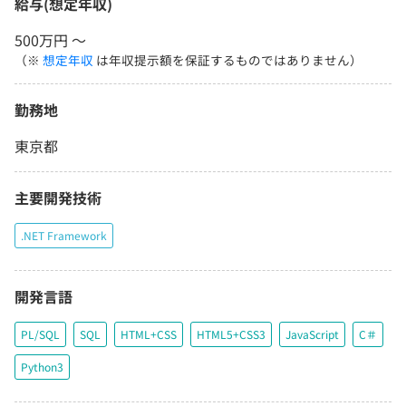
給与(想定年収)
500万円 〜
（※
想定年収
は年収提示額を保証するものではありません）
勤務地
東京都
主要開発技術
.NET Framework
開発言語
PL/SQL
SQL
HTML+CSS
HTML5+CSS3
JavaScript
C＃
Python3