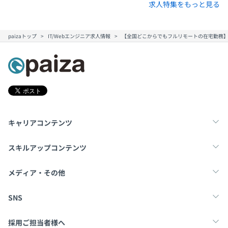
求人特集をもっと見る
paizaトップ
IT/Webエンジニア求人情報
【全国どこからでもフルリモートの在宅勤務】
キャリアコンテンツ
転職・キャリア
未経験転職
新卒就活
スキルアップコンテンツ
学習
スキルチェック
マンガ・ゲーム
メディア・その他
Tech Team Journal
paiza times
note
SNS
X
Facebook
採用ご担当者様へ