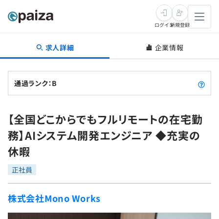
ログイン
新規登録
求人詳細
企業情報
転職・キャリア
未経験転職
求人検索
通過ランク：B
新卒就活
求人検索
インタビュー
【全国どこからでもフルリモートの在宅勤
学習
求人検索
インタビュー
転職成功ガイド
務】AIシステム開発エンジニア ◆充実の
本選考
スキルチェック
講座一覧
休暇
転職成功ガイド
転職エージェント
ゲーム・マンガ
インターン
プログラミング言語
正社員
問題集
メディア
SQL
4択課題
株式会社Mono Works
新卒エージェント
paizaとは？
Tech Team Journal
評価結果一覧
ナレッジ