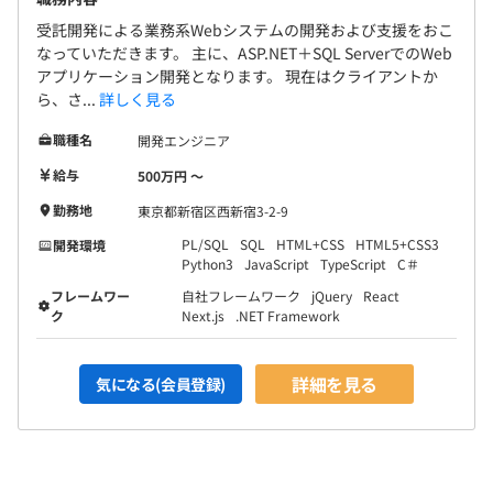
受託開発による業務系Webシステムの開発および支援をおこ
なっていただきます。 主に、ASP.NET＋SQL ServerでのWeb
アプリケーション開発となります。 現在はクライアントか
ら、さ...
詳しく見る
職種名
開発エンジニア
給与
500万円 〜
勤務地
東京都新宿区西新宿3-2-9
PL/SQL
SQL
HTML+CSS
HTML5+CSS3
開発環境
Python3
JavaScript
TypeScript
C＃
フレームワー
自社フレームワーク
jQuery
React
ク
Next.js
.NET Framework
詳細を見る
気になる(会員登録)