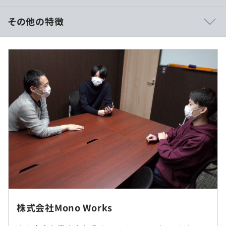
とはいえ仕事一辺倒ではなく、勉強や自分の時間をしっか
り取ってフレッシュな状態で働けるようにフォローしてい
その他の特徴
ます。
■賃金形態：月給制
■基本給：約25万円～
■時間外手当支給（残業代100%支給）
1．.NET用独自フレームワーク 及び ワークフローエンジ
年収例）
ン開発
年収420万円／経験2年
2．大手建設コンサルタント会社基幹システム開発・運用
年収540万円／経験5年
・1を利用した SAP社のR/3等とのデータ連携システム
年収650万円／経験8年
（購買管理／営業管理）
・購買管理／営業管理と連携した利益管理システム（進
捗予実管理）
・ソフトウェアのライセンス管理システム
・出張精算・交通費精算等を一括しておこなう旅費精算
システム
（※
想定年収
は年収提示額を保証するものではありません）
・既存施設予約システムと会議室設置iPadとの予約管理
株式会社Mono Works
連携システム
就業場所の変更範囲
・AI ChatBotを利用した社内規定検索システム