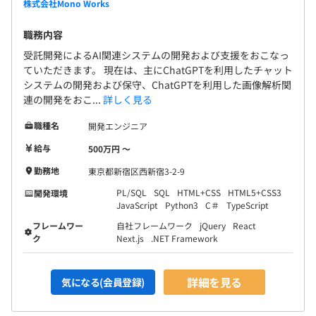
株式会社Mono Works
役員1名、開発7名
職務内容
受託開発によるAI関連システムの開発および支援をおこなっ
ていただきます。 現在は、主にChatGPTを利用したチャット
システムの開発および保守、ChatGPTを利用した画像解析関
連の開発をおこ...
詳しく見る
職種名
開発エンジニア
給与
500万円 〜
1996年-2001年 業務システムエンジニア（クライアント
勤務地
東京都新宿区西新宿3-2-9
サーバー型業務システム、POSレジパッケージシステムな
PL/SQL
SQL
HTML+CSS
HTML5+CSS3
開発環境
ど）
JavaScript
Python3
C＃
TypeScript
2001年-2010年 フリーランス（業務系Webシステム）
フレームワー
自社フレームワーク
jQuery
React
2010年 業務系システムに拘らず、より多くの受注とフ
ク
Next.js
.NET Framework
リーランスの様な働き方が出来る会社を目指し法人化。
現在、フリーランス時代からの顧客先にて準委任
詳細を見る
気になる(会員登録)
契約を結び、業務系Webシステム開発を行っています。