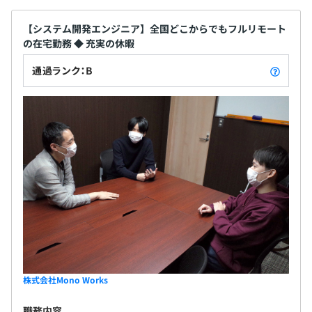
【システム開発エンジニア】全国どこからでもフルリモート
新規開発のプロジェクトであれば、2名～3名のチームで
の在宅勤務 ◆ 充実の休暇
開発を担当して頂いています。
通過ランク：B
既存システムの改修または不具合対応等は1名～2名で対
応して頂きます。
株式会社Mono Works
職務内容