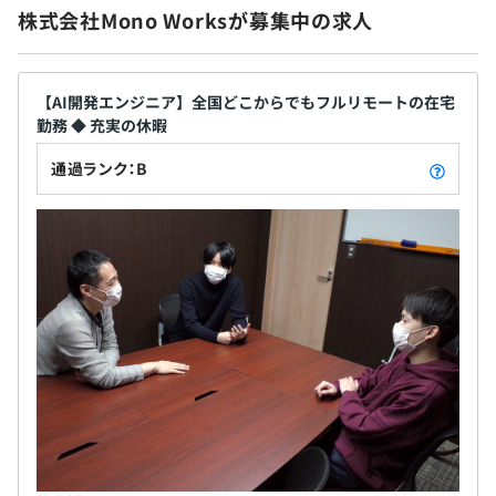
株式会社Mono Worksが募集中の求人
各種社会保険完備（健康・厚生年金・労災・雇用）
【AI開発エンジニア】全国どこからでもフルリモートの在宅
勤務 ◆ 充実の休暇
無期雇用
通過ランク：B
以下の項目について、年に1度評定を行います。
① 業績評定：与えた仕事のやり方とその結果で評定す
試用期間あり：6カ月
る。
② 意欲評定：与えた仕事に取り組む姿勢と仕事に対する
意欲を評定する。
③ 能力評定：与えた仕事に必要な能力の保有度合を評定
する。
※評価内容により以後の給与等を決定します。
現時点では上記評価方法を採用していますが、今後より良
い評価方法へ変更していきます。