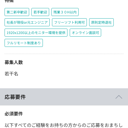
特徴
第二新卒歓迎
若手歓迎
残業３０H以内
社長が現役or元エンジニア
フリーソフト利用可
原則定時退社
1920x1200以上のモニター環境を提供
オンライン面談可
フルリモート制度あり
募集人数
若干名
応募要件
必須要件
以下すべてのご経験をお持ちの方からのご応募をおまちし