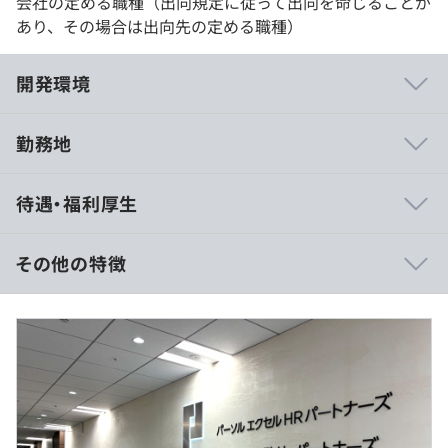
会社の定める職種（出向規定に従って出向を命じることが
あり、その場合は出向先の定める職種）
開発環境
勤務地
就業先によりますが、大手企業が多いのでスペック的に比
待遇・福利厚生
較的高いマシンを支給されることがほとんどです。
その他の特徴
・月給:290,000円～480,000円
プロジェクトごとに選択
※経験・能力等を考慮し決定します
※諸手当（残業手当、交通費等）は別途支給します
※賞与年2回支給
年収例：
年収500万円／ 25歳（※賞与年2回+残業手当20H/月想
定）