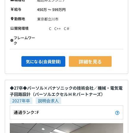
給与
450万 〜 599万円
勤務地
東京都立川市
開発環境
C
C++
C＃
フレームワー
ク
詳細を見る
気になる(会員登録)
◆27卒◆パーソル×パナソニックの技術会社／機械・電気電
子回路設計（パーソルエクセルＨＲパートナーズ）
2027年卒
説明会求人
通過ランク：F