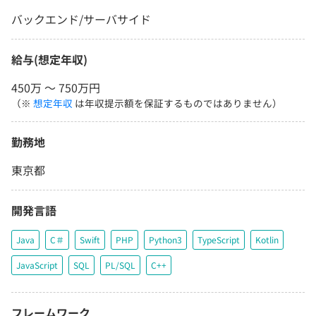
バックエンド/サーバサイド
給与(想定年収)
450万 〜 750万円
（※
想定年収
は年収提示額を保証するものではありません）
勤務地
東京都
開発言語
Java
C＃
Swift
PHP
Python3
TypeScript
Kotlin
JavaScript
SQL
PL/SQL
C++
フレームワーク