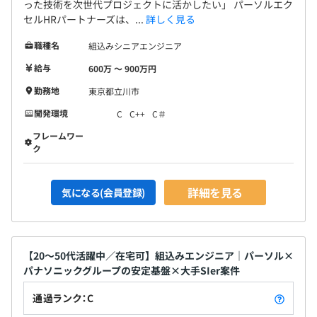
った技術を次世代プロジェクトに活かしたい」 パーソルエク
セルHRパートナーズは、...
詳しく見る
職種名
組込みシニアエンジニア
給与
600万 〜 900万円
勤務地
東京都立川市
開発環境
C
C++
C＃
フレームワー
ク
詳細を見る
気になる(会員登録)
【20〜50代活躍中／在宅可】組込みエンジニア｜パーソル×
パナソニックグループの安定基盤×大手SIer案件
通過ランク：C