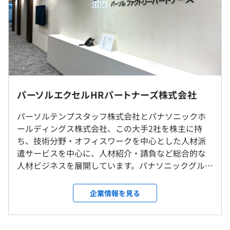
年収560万円／ 30歳（※賞与年2回+残業手当20H/月想
定）
就業先によって異なります。
年収750万円／ 40歳（※賞与年2回+残業手当20H/月想
定）
就業先評価と社内目標管理制度からの総合判断となりま
す。
就業場所の変更範囲
パーソルエクセルHRパートナーズ株式会社
＜雇入時＞
（※
想定年収
は年収提示額を保証するものではありません）
パーソルテンプスタッフ株式会社とパナソニックホ
【関西】大阪
ールディングス株式会社、この大手2社を株主に持
【関東】東京、神奈川
就業先によって異なります。
ち、技術分野・オフィスワークを中心とした人材派
遣サービスを中心に、人材紹介・請負など総合的な
※地域限定社員の為、原則転宅を伴う転勤はございません
9:00～18:00（当社標準勤務時間）
人材ビジネスを展開しています。パナソニックグルー
＜変更範囲＞
※就業先企業により異なります
プをはじめとし、日本を代表する優良企業から信頼
会社の定める場所（テレワークを行う場所を含む）
休憩時間：休憩60分 ※ただし、就業先により異なること
就業先によって異なります。
される人材会社として、これまで業績を堅調に伸ば
企業情報を見る
があります
しており、今後も更なる成長を期して積極的に事業
平均残業時間：平均10-20時間／月 ※ただし、就業先によ
受動喫煙防止措置に関する事項
拡大を続けております。 技術分野においては、ソフ
り異なることがあります
禁煙（敷地内/屋内）
トウェア設計、電気設計、機械設計などの領域で、