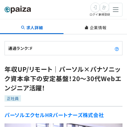
ログイン
新規登録
求人詳細
企業情報
転職・キャリア
未経験転職
求人検索
通過ランク：F
新卒就活
求人検索
インタビュー
年収UP/リモート｜パーソル×パナソニッ
学習
求人検索
インタビュー
転職成功ガイド
ク資本傘下の安定基盤！20〜30代Webエ
本選考
スキルチェック
講座一覧
ンジニア活躍！
転職成功ガイド
転職エージェント
ゲーム・マンガ
インターン
プログラミング言語
正社員
問題集
メディア
SQL
4択課題
パーソルエクセルHRパートナーズ株式会社
新卒エージェント
paizaとは？
Tech Team Journal
評価結果一覧
ナレッジ