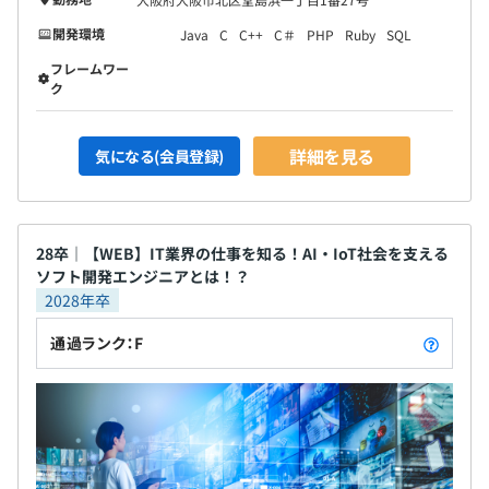
開発環境
Java
C
C++
C＃
PHP
Ruby
SQL
フレームワー
ク
詳細を見る
気になる(会員登録)
28卒｜【WEB】IT業界の仕事を知る！AI・IoT社会を支える
ソフト開発エンジニアとは！？
2028年卒
通過ランク：F