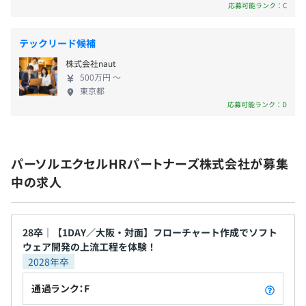
応募可能ランク：C
なし
テックリード候補
株式会社naut
500万円 〜
東京都
応募可能ランク：D
昇給査定年1回（4月）
パーソルエクセルHRパートナーズ株式会社が募集
社会保険完備（健康保険・厚生年金保険・雇用保険・労災
中の求人
保険）
パナソニック健康保険組合に加入（保険料や医療費負担の
面でメリットあり）
28卒｜【1DAY／大阪・対面】フローチャート作成でソフト
ウェア開発の上流工程を体験！
2028年卒
通過ランク：F
無期雇用