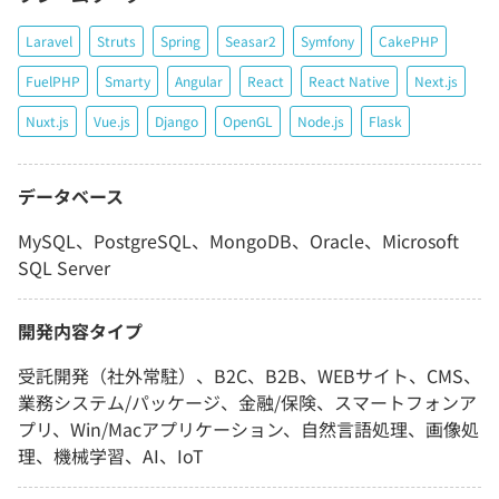
Laravel
Struts
Spring
Seasar2
Symfony
CakePHP
FuelPHP
Smarty
Angular
React
React Native
Next.js
Nuxt.js
Vue.js
Django
OpenGL
Node.js
Flask
データベース
MySQL、PostgreSQL、MongoDB、Oracle、Microsoft
SQL Server
開発内容タイプ
受託開発（社外常駐）、B2C、B2B、WEBサイト、CMS、
業務システム/パッケージ、金融/保険、スマートフォンア
プリ、Win/Macアプリケーション、自然言語処理、画像処
理、機械学習、AI、IoT