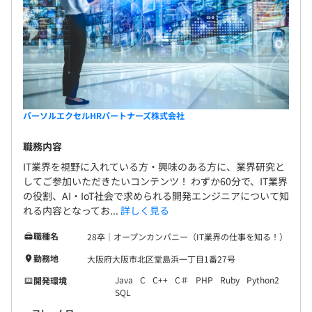
パーソルエクセルHRパートナーズ株式会社
職務内容
IT業界を視野に入れている方・興味のある方に、業界研究と
してご参加いただきたいコンテンツ！ わずか60分で、IT業界
の役割、AI・IoT社会で求められる開発エンジニアについて知
れる内容となってお...
詳しく見る
職種名
28卒｜オープンカンパニー（IT業界の仕事を知る！）
勤務地
大阪府大阪市北区堂島浜一丁目1番27号
Java
C
C++
C＃
PHP
Ruby
Python2
開発環境
SQL