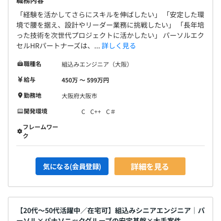
職務内容
「経験を活かしてさらにスキルを伸ばしたい」 「安定した環
境で腰を据え、設計やリーダー業務に挑戦したい」 「長年培
った技術を次世代プロジェクトに活かしたい」 パーソルエク
セルHRパートナーズは、...
詳しく見る
職種名
組込みエンジニア（大阪）
給与
450万 〜 599万円
勤務地
大阪府大阪市
開発環境
C
C++
C＃
フレームワー
ク
詳細を見る
気になる(会員登録)
【20代〜50代活躍中／在宅可】組込みシニアエンジニア｜パ
ーソル×パナソニックグループの安定基盤×大手案件