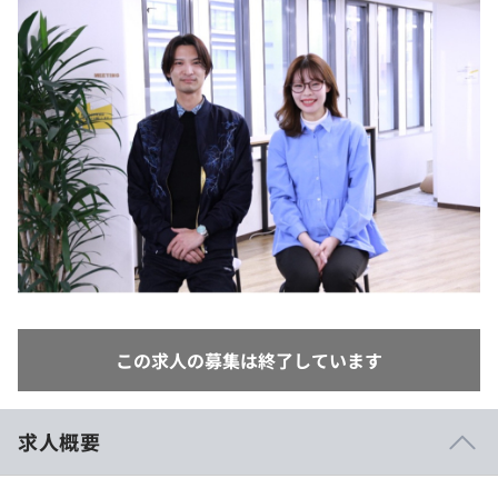
イベント・セミナー
paiza times
再チャレンジ結果一覧
リファレンス
インタビュー
note
就活成功ガイド
プラン
個人向けプラン
法人向けプラン
学校向けプラン
契約内容・クーポン
この求人の募集は終了しています
求人概要