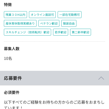
特徴
残業３０H以内
オンライン面談可
一部在宅勤務可
産休育休取得実績あり
ベテラン歓迎
服装自由
スキルチェンジ（技術転向）歓迎
若手歓迎
第二新卒歓迎
募集人数
10名
応募要件
必須要件
以下すべてのご経験をお持ちの方からのご応募をおまちし
ています！