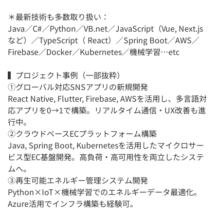
＊最新技術も多数取り扱い：
Java／C#／Python／VB.net／JavaScript（Vue, Next.js
など）／TypeScript（ React）／Spring Boot／AWS／
Firebase／Docker／Kubernetes／機械学習…etc
▍プロジェクト事例（一部抜粋）
①グローバル対応SNSアプリの新規開発
React Native, Flutter, Firebase, AWSを活用し、多言語対
応アプリを0→1で構築。リアルタイム通信・UX改善も進
行中。
②クラウドベースECプラットフォーム構築
Java, Spring Boot, Kubernetesを活用したマイクロサー
ビス型EC基盤開発。高負荷・高可用性を両立したシステ
ムへ。
③再生可能エネルギー管理システム開発
Python×IoT×機械学習でのエネルギーデータ最適化。
Azure活用でインフラ構築も経験可。