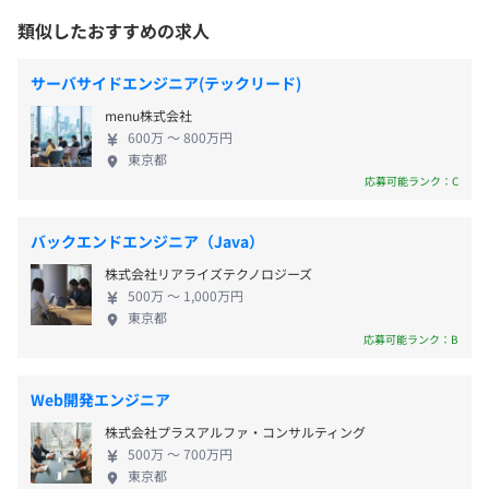
確かな技術と知識、専門性を身に付けたエンジニア
類似したおすすめの求人
たちが、製品の要素技術開発から量産化に至るま
で、お客様のニーズにしっかり応えます。近年は社内
＜年間休日：125日＞
サーバサイドエンジニア(テックリード)
での開発請負事業が拡大し、自社プロジェクトによ
・完全週休2日制
menu株式会社
るソリューション提供も展開しています。 「人と企
・土日祝
600万 〜 800万円
業を信頼で結ぶ」をスローガンに、パーソルグルー
・年末年始休暇
東京都
プの目指す「はたらいて、笑おう。」を実現すべく、
応募可能ランク：C
・GW休暇
多くの人の雇用と多くの企業の繁栄に貢献すること
・夏季休暇
により、広く社会の発展に寄与することを事業理念
・有給休暇
バックエンドエンジニア（Java）
としています。-パナソニック創業者、松下幸之助の
・産休育休制度
株式会社リアライズテクノロジーズ
考えである 「人間大事」の理念のもと、働く喜びや
※担当プロジェクトにより異なる場合もあります。
500万 〜 1,000万円
成長する喜びを実感できるように、「人材育成」や
東京都
「働きやすい環境づくり」に力をいれています。
応募可能ランク：B
・交通費全額支給
Web開発エンジニア
・時間外手当（全額支給）
株式会社プラスアルファ・コンサルティング
・U/Iターン支援金制度あり（最大10万円支給）
500万 〜 700万円
東京都