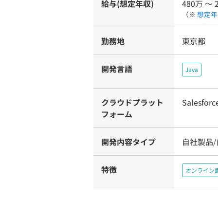
給与(想定年収)
480万 〜 
（※
想定年
勤務地
東京都
開発言語
Java
クラウドプラット
Salesforc
フォーム
開発内容タイプ
自社製品/
特徴
オンライン