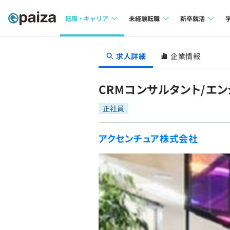
転職・キャリア
未経験転職
新卒就活
求人検索
求人検索
求人検索
求人詳細
企業情報
本選考
インタビュー
インタビュー
インターン
CRMコンサルタント/エ
転職成功ガイド
転職成功ガイド
正社員
新卒エージェ
転職エージェント
アクセンチュア株式会社
イベント・セ
インタビュー
就活成功ガイ