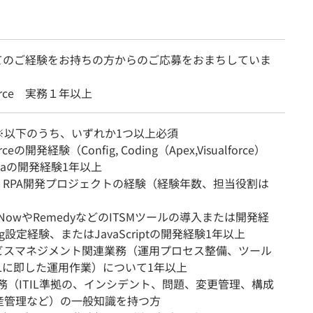
てのご経験をお持ちの方からのご応募をおまちしていま
force 実務１年以上
※以下のうち、いずれか1つ以上必須
orceの開発経験（Config, Coding（Apex,Visualforce）
vaの開発経験1年以上
7、RPA開発プロジェクトの経験（経験年数、担当役割は
iceNowやRemedyなどのITSMツールの導入または開発経
ig設定経験、またはJavaScriptの開発経験1年以上
ービスマネジメント関連業務（運用プロセス整備、ツール
ILに即した運用作業）について1年以上
業務（ITIL準拠の、インシデント、問題、変更管理、構成
産管理など）の一般知識を持つ方