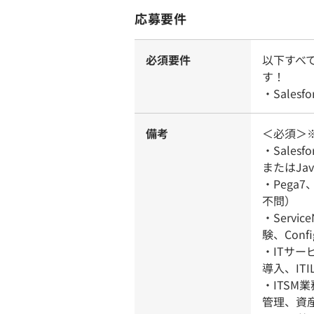
応募要件
必須要件
以下すべ
す！
・Sales
備考
＜必須＞
・Salesf
またはJa
・Pega
不問）
・Serv
験、Conf
・ITサ
導入、IT
・ITSM
管理、資