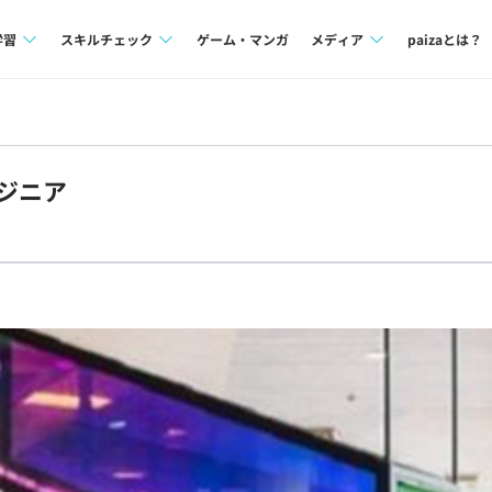
学習
スキルチェック
ゲーム・マンガ
メディア
paizaとは？
講座一覧
プログラミング言語
Tech Team Journal
問題集
SQL
paiza times
ンジニア
4択課題
評価結果一覧
note
ント
ナレッジ
再チャレンジ結果一覧
ミナー
リファレンス
プラン
ド
個人向けプラン
法人向けプラン
学校向けプラン