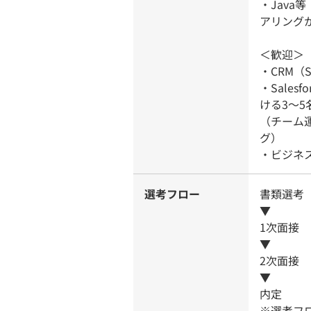
・Jav
アリング
＜歓迎＞
・CRM（
・Sale
ける3～
（チーム
グ）
・ビジネス
選考フロー
書類選考
▼
1次面接
▼
2次面接
▼
内定
※選考フ