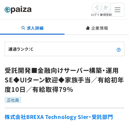
ログイン
新規登録
求人詳細
企業情報
転職・キャリア
未経験転職
求人検索
通過ランク：C
新卒就活
求人検索
インタビュー
受託開発■金融向けサーバー構築・運用
学習
求人検索
インタビュー
転職成功ガイド
SE◆UIターン歓迎◆家族手当／有給初年
本選考
スキルチェック
講座一覧
度10日／有給取得79％
転職成功ガイド
転職エージェント
ゲーム・マンガ
インターン
プログラミング言語
正社員
問題集
メディア
SQL
4択課題
株式会社BREXA Technology SIer・受託部門
新卒エージェント
paizaとは？
Tech Team Journal
評価結果一覧
ナレッジ