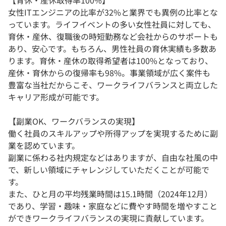
【育休・産休取得率100%】
女性ITエンジニアの比率が32%と業界でも異例の比率とな
っています。ライフイベントの多い女性社員に対しても、
育休・産休、復職後の時短勤務など会社からのサポートも
あり、安心です。もちろん、男性社員の育休実績も多数あ
ります。育休・産休の取得希望者は100%となっており、
産休・育休からの復帰率も98%。事業領域が広く案件も
豊富な当社だからこそ、ワークライフバランスと両立した
キャリア形成が可能です。
【副業OK、ワークバランスの実現】
働く社員のスキルアップや所得アップを実現するために副
業を認めています。
副業に係わる社内規定などはありますが、自由な社風の中
で、新しい領域にチャレンジしていただくことが可能で
す。
また、ひと月の平均残業時間は15.1時間（2024年12月）
であり、学習・趣味・家庭などに費やす時間を増やすこと
ができワークライフバランスの実現に貢献しています。