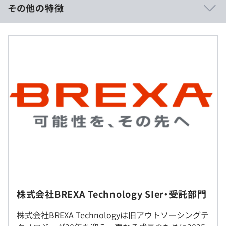
ポジションです。
その他の特徴
また研修制度も充実しており案件に参画中であったとして
も最長数か月案件から離れ、しっかりと研修を受け自身の
想定年収：400万円～600万円
市場価値を高めることが出来ます。
給与形態：月給制
※研修受講可否に関しては一部基準を設けています。
月給245,000円～500,000円
残業手当：1分単位での支給
2.評価制度はグレード制を設けており、グレードは1～6段
賞与：年2回(7月、12月)
階に分けられています。
昇給：年2回(4月,10月)
グレードごとに目標設定や評価基準が分かりやすく設定し
てあるため自身の目標に対し何が出来たら評価されるの
※600万円以上は経験に応じて検討します。
か、次のグレードに上がるためには何が必要なのかが明確
※スキル・経験年数・年齢を考慮し話し合いの上、優遇し
になっています。
ます。
そのため目標を見失うことなく、モチベーション高く希望
のキャリアを叶えるために業務に励んでいただいていま
す。
社内／お客様先での勤務となります。転勤はありません。
マネジメント、スペシャリストそれぞれの評価基準を設け
株式会社BREXA Technology SIer・受託部門
ているためご自身の目指すキャリアを築くことが出来る評
（※
想定年収
は年収提示額を保証するものではありません）
就業場所の変更範囲
価制度になっています。
株式会社BREXA Technologyは旧アウトソーシングテ
＜雇入時＞