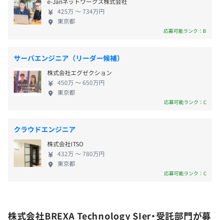
e-Janネットワークス株式会社
ービスや プロダクトを生み出す開発会社としての顔
425万 〜 734万円
も持っています。 そのため、対応可能な技術領域は
◆交通費全額支給
東京都
【事例2】
SIからインフラ基盤構築、アプリ開発、 WEBサイト
応募可能ランク：B
◆休日出勤手当
■概要
構築・コンサルティング、DX、ロボティクスなど広
◆深夜手当
大手通信キャリア行動予測アプリケーションの実証実験
範にわたり、 開発、運用・保守はもちろん、企画や
◆出張手当
サーバエンジニア（リーダー候補）
要件定義、設計といった上流工程まで網羅していま
◆家族手当（配偶者／月1万3000円、子ども[18歳未満]／
■要素技術（要素業務知識）
株式会社エグゼクション
す。 【育休・産休取得率100%】 女性ITエンジニア
第一子：月6000円、第二子以降：月4000円）
・開発：iOS（Swift)、PHP（サーバサイド）、AI、デー
450万 〜 650万円
の比率が32%と業界でも異例の比率となっていま
◆赴任手当
タサイエンス
東京都
す。ライフイベントの多い女性社員に対しても、育
応募可能ランク：C
・インフラ：AWS（EC2、Lambda、S3、API Gateway、
休・産休、復職後の時短勤務など会社からのサポー
CloudFront、RDS、DynamoDB、Cognito)
トもあり、安心です。もちろん、男性社員の育休実績
クラウドエンジニア
も多数あります。育休・産休の取得希望者は100%と
■身につくスキル
昇給査定：年1回（4月）
株式会社ITSO
なっており、産休・育休からの復帰率も98%。事業
・通常開発スキル（Swift、PHP）に加え、AI（機械学
432万 〜 780万円
領域が広く案件も豊富な当社だからこそ、ワークラ
習、データサイエンス）の経験、実績、知識の蓄積
東京都
イフバランスと両立したキャリア形成が可能です。
応募可能ランク：C
・大手キャリアのR&D部門と連携をしながらの最先端技術
【副業OK、ワークバランスの実現】 働く社員のスキ
の習得、技術調査能力の向上
社会保険完備（健康保険・厚生年金加入・雇用保険・労災
ルアップや所得アップを実現するために副業を認め
保険）
ています。 副業に係わる社内規定などはあります
【事例3】
株式会社BREXA Technology SIer・受託部門が募
が、自由な社風の中で、新しい領域にチャレンジし