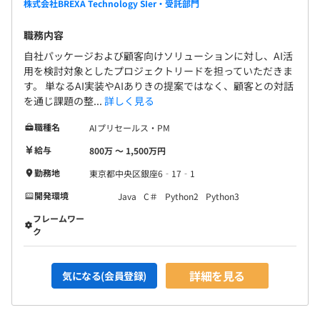
株式会社BREXA Technology SIer・受託部門
TS、JS、Python、HTML5／CSS、Angular、AWS各種サ
ービス、メモリDB（特殊なメモリデータベース）
職務内容
自社パッケージおよび顧客向けソリューションに対し、AI活
■身につくスキル
用を検討対象としたプロジェクトリードを担っていただきま
・品質改善提案スキル（品質不良からのスタートになった
す。 単なるAI実装やAIありきの提案ではなく、顧客との対話
ため）
を通じ課題の整...
詳しく見る
・プロジェクトマネジメントスキル
職種名
AIプリセールス・PM
・比較的モダンな開発スキル
給与
800万 〜 1,500万円
勤務地
東京都中央区銀座6‐17‐1
開発環境
Java
C＃
Python2
Python3
＜キャリア支援＞
資格取得支援制度…受験費用負担、祝い金あり（5,000円
フレームワー
ク
～50,000円）
・プロジェクトマネージャ試験（PM）
・Sales Force 認定アドミニストレーター
詳細を見る
気になる(会員登録)
・Python エンジニア認定基礎試験
・PHP技術者認定試験上級