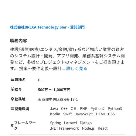
株式会社BREXA Technology SIer・受託部門
職務内容
建設/通信/医療/エンタメ/金融/省庁系など幅広い業界の顧客
のシステム設計・開発、アプリ開発、業務系基幹システム開
発など、多様なプロジェクトのマネジメントをご担当頂きま
す。 提案～要件定義～設計...
詳しく見る
職種名
PL
給与
500万 〜 1,000万円
勤務地
東京都中央区銀座6-17-1
Java
C++
C＃
PHP
Python2
Python3
開発環境
Kotlin
Swift
JavaScript
HTML+CSS
フレームワー
Spring
Laravel
Django
ク
.NET Framework
Node.js
React