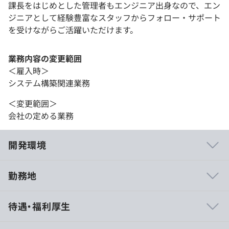
課長をはじめとした管理者もエンジニア出身なので、エン
ジニアとして経験豊富なスタッフからフォロー・サポート
を受けながらご活躍いただけます。
業務内容の変更範囲
＜雇入時＞
システム構築関連業務
＜変更範囲＞
会社の定める業務
開発環境
勤務地
【当事業部の強み】
待遇・福利厚生
1.チームで参画できるため上位エンジニアと一緒に案件に
入り設計～構築をメインに技術を身に付けることが可能な