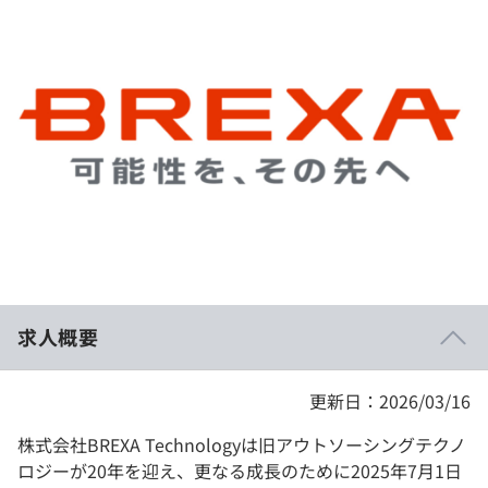
イベント・セミナー
paiza times
再チャレンジ結果一覧
リファレンス
インタビュー
note
就活成功ガイド
プラン
個人向けプラン
法人向けプラン
学校向けプラン
求人概要
契約内容・クーポン
更新日：2026/03/16
株式会社BREXA Technologyは旧アウトソーシングテクノ
ロジーが20年を迎え、更なる成長のために2025年7月1日