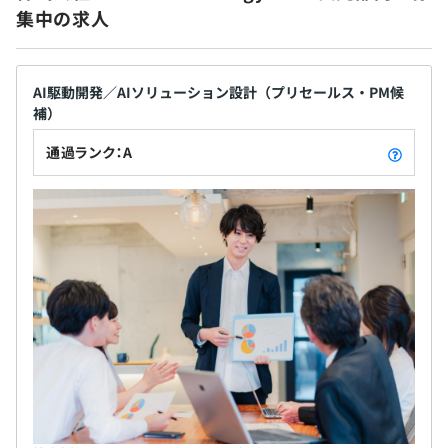
■概要
集中の求人
ていただくことが可能です。 また、ひと月の平均残
大手建設業向け、AIOCRを利用した契約書の分類分け実証
業時間は15.1時間（2024年12月）であり、学習・趣
実験
無期雇用
味・家庭などに費やす時間を増やすことができワー
クライフバランスの実現に貢献しています。
AI駆動開発／AIソリューション設計（プリセールス・PM候
■要素技術（要素業務知識）
補）
Python、マシンラーニング、データサイエンス
3カ月（待遇の変更はありません）
通過ランク：A
■身につくスキル
・ユーザー企業への提案スキル、実証実験に伴う折衝スキ
ル（※いかにユーザーへ分かりやすく技術要素を説明）
・AI、データサイエンススキル
【事例4】
■概要
大手電機メーカーが独自開発しようとしている、サイト運
営時にユーザー行動等を分析し、そのサイト訪問者の特性
を統合管理できるデータプラットフォームの開発
■要素技術（要素業務知識）