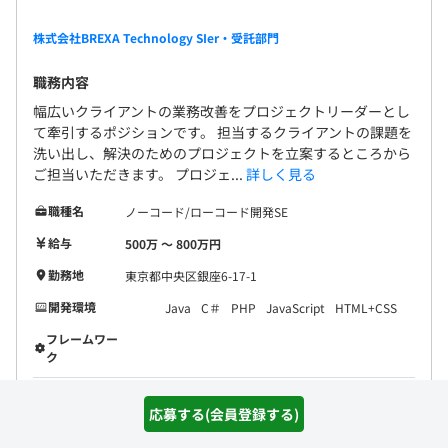
株式会社BREXA Technology SIer・受託部門
職務内容
幅広いクライアントの業務改善をプロジェクトリーダーとし
て牽引するポジションです。 担当するクライアントの課題を
洗い出し、解決のためのプロジェクトを立案するところから
ご担当いただきます。 プロジェ...
詳しく見る
職種名
ノーコード/ローコード開発SE
給与
500万 〜 800万円
勤務地
東京都中央区銀座6-17-1
開発環境
Java
C＃
PHP
JavaScript
HTML+CSS
フレームワー
ク
応募する(会員登録する)
詳細を見る
気になる(会員登録)