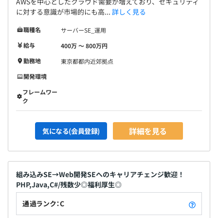
AWSを中心としたクラウド需要が増えており、セキュリティ
連絡や状況確認もしやすく案件以外の相談もしやすい環境
に対する意識が市場的にも高...
詳しく見る
となっており、コミュニケーションが活発な案件が多くあ
ります。
職種名
サーバーSE_運用
給与
400万 〜 800万円
勤務地
東京都都内近郊拠点
開発環境
フレームワー
ク
詳細を見る
気になる(会員登録)
組み込みSE→Web開発SEへのキャリアチェンジ歓迎！
PHP,Java,C#/残数少◎福利厚生◎
通過ランク：C