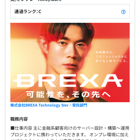
・所属人数：約350人
通過ランク：C
・20代～60代まで幅広い年代のメンバーが活躍していま
す。
・開発のみではなくインフラチームも在籍しているため、
幅広い知見が得られます。
・チームで参画できるため上位エンジニアと一緒に案件に
入り設計～構築をメインに技術を身に付けることが可能な
ポジションです。
株式会社BREXA Technology SIer・受託部門
職務内容
案件により異なりますが現在は約3人~10名程度のチーム
■仕事内容 主に金融系顧客向けのサーバー設計・構築～運用
プロジェクトに携わっていただきます。 オンプレ環境に加え
を組み案件に参画していただいています。