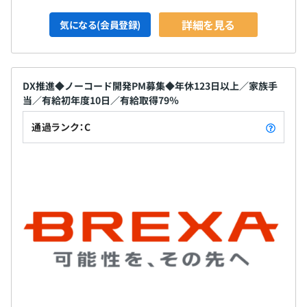
詳細を見る
気になる(会員登録)
DX推進◆ノーコード開発PM募集◆年休123日以上／家族手
当／有給初年度10日／有給取得79％
通過ランク：C