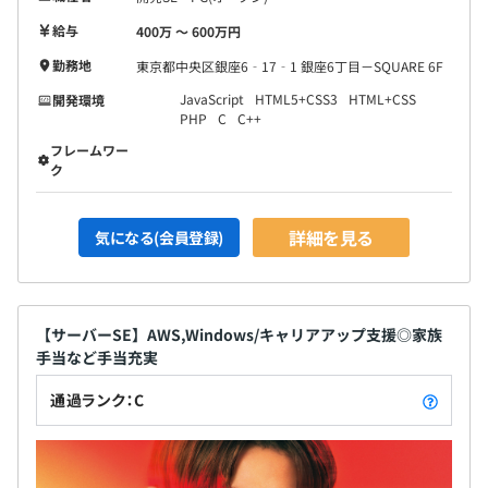
給与
400万 〜 600万円
勤務地
東京都中央区銀座6‐17‐1 銀座6丁目－SQUARE 6F
JavaScript
HTML5+CSS3
HTML+CSS
開発環境
PHP
C
C++
フレームワー
ク
詳細を見る
気になる(会員登録)
【サーバーSE】AWS,Windows/キャリアアップ支援◎家族
手当など手当充実
通過ランク：C