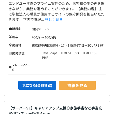
派遣（客先）、業務委託（主に本社またはテレワーク）な
エンドユーザ直のプライム案件のため、お客様の生の声を聞
きながら、業務を進めることができます。 【業務内容】 主
ど、さまざまな形態で案件に従事することができます。
に学校法人の職員が使用するサイトの保守開発を担当いただ
チームは案件により規模は違いますが、比較的上下の垣根
きます。 学内で管理...
詳しく見る
がなく、忌憚なき意見交換がおこなえる環境です。
職種名
開発SE・PG
給与
400万 〜 600万円
勤務地
東京都中央区銀座6‐17‐1 銀座6丁目－SQUARE 6F
【納得感のある評価制度】
エンジニア一人ひとりにこれまでの経験やスキルに応じた
JavaScript
HTML5+CSS3
HTML+CSS
開発環境
PHP
「累積経験値」「グレード」を設定。
評価項目ごとに明確な基準が用意されているため、納得感
フレームワー
ク
ある評価を受けられます。
給与アップのために必要な行動を自身で把握できるので、
自身のスピードで計画的にキャリアアップを目指せます。
詳細を見る
気になる(会員登録)
ITエンジニアリング事業本部 関東ソリューションサービ
【サーバーSE】キャリアアップ支援◎家族手当など手当充
ス課
実/オンプレ～AWS,Azure