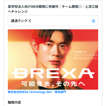
・Rails技術者認定試験
・ITサービスマネージャ試験
某学校法人向けWEB開発に参画可／チーム開発◎／上流工程
・メンタルチェック
へチャレンジ
・eラーニング
通過ランク：C
相談の上、ご希望のマシンを支給いたします。
Docker、VMware vSphere、Zabbix
株式会社BREXA Technology SIer・受託部門
職務内容