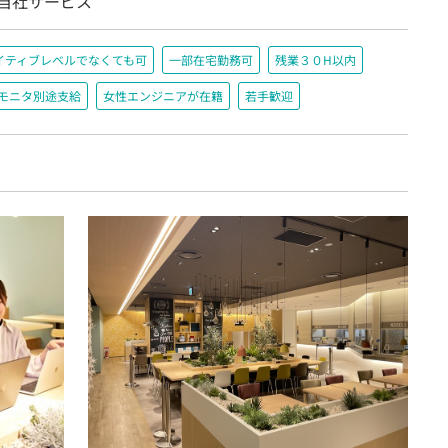
/自社サービス
イティブレベルでなくても可
一部在宅勤務可
残業３０H以内
＋モニタ別途支給
女性エンジニアが在籍
若手歓迎