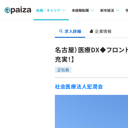
転職・キャリア
未経験転職
新卒就活
求人検索
求人検索
求人検索
求人詳細
企業情報
本選考
インタビュー
インタビュー
インターン
名古屋）医療DX◆フロン
転職成功ガイド
転職成功ガイド
充実！】
新卒エージェ
転職エージェント
正社員
イベント・セ
社会医療法人宏潤会
インタビュー
就活成功ガイ