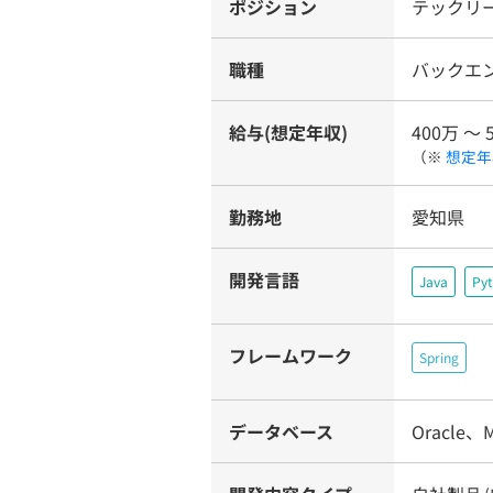
ポジション
テックリー
職種
バックエ
給与(想定年収)
400万 〜 
（※
想定年
勤務地
愛知県
開発言語
Java
Py
フレームワーク
Spring
データベース
Oracle、Mi