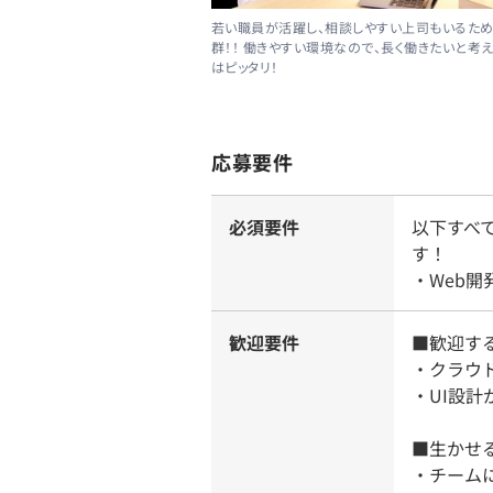
若い職員が活躍し、相談しやすい上司もいるた
群！！ 働きやすい環境なので、長く働きたいと考
はピッタリ！
応募要件
必須要件
以下すべ
す！
・Web
歓迎要件
■歓迎す
・クラウド
・UI設計
■生かせ
・チーム