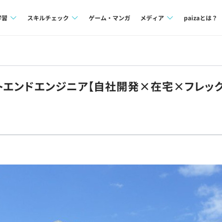
学習
スキルチェック
ゲーム・マンガ
メディア
paizaとは？
講座一覧
プログラミング言語
Tech Team Journal
問題集
SQL
paiza times
トエンドエンジニア【自社開発×在宅×フレッ
4択課題
評価結果一覧
note
ント
ナレッジ
再チャレンジ結果一覧
ミナー
リファレンス
プラン
ド
個人向けプラン
法人向けプラン
学校向けプラン