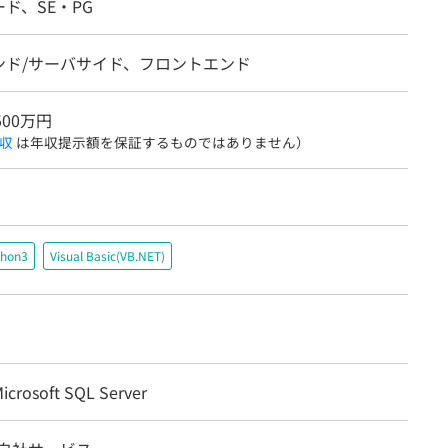
ド、SE・PG
ンド/サーバサイド、フロントエンド
500万円
収
は年収提示額を保証するものではありません）
thon3
Visual Basic(VB.NET)
crosoft SQL Server