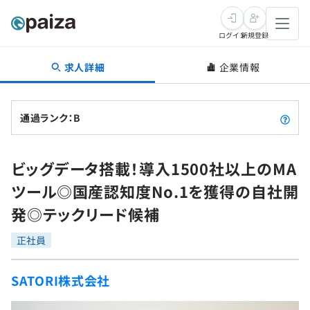
ログイン
新規登録
求人詳細
企業情報
転職・キャリア
未経験転職
求人検索
通過ランク：B
新卒就活
求人検索
インタビュー
ビッグデータ搭載！導入1500社以上のMA
学習
求人検索
インタビュー
転職成功ガイド
ツール◎国産認知度No.1を獲得の自社開
本選考
スキルチェック
講座一覧
発◎テックリード候補
転職成功ガイド
転職エージェント
ゲーム・マンガ
インターン
プログラミング言語
正社員
問題集
メディア
SQL
4択課題
SATORI株式会社
新卒エージェント
paizaとは？
Tech Team Journal
評価結果一覧
ナレッジ