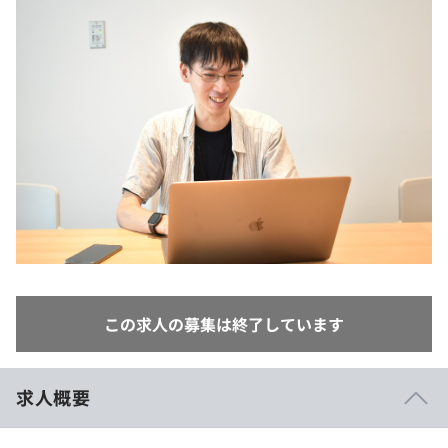
イベント・セミナー
paiza times
再チャレンジ結果一覧
リファレンス
インタビュー
note
就活成功ガイド
プラン
個人向けプラン
法人向けプラン
学校向けプラン
契約内容・クーポン
この求人の募集は終了しています
求人概要