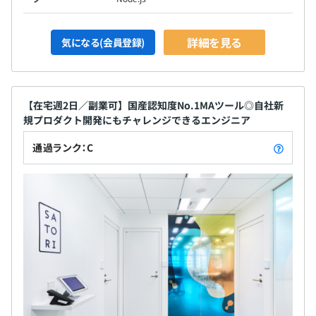
強化、プロダクトフィードバックの動きの改善・強化をお
こないます。
◾️既存の仕組みや枠にとらわれず主体的に業務に取り組め
詳細を見る
気になる(会員登録)
る環境
・まだまだ整っていない環境で変化の多い会社ではありま
すが、一人ひとりの裁量が大きく幅広い業務にかかわって
【在宅週2日／副業可】国産認知度No.1MAツール◎自社新
いただくことができます。主体的に考え、行動し臨機応変
規プロダクト開発にもチャレンジできるエンジニア
に業務に取り組みたい方歓迎です！
◾️企画～運用、保守まで幅広い業務にかかわることが可能
通過ランク：C
・機能開発等の企画、実現するための計画作りや技術選定
から実装（コーディング）まで幅広い業務に携わっていた
だけます。
・Ruby・Go・Java・Python・JavaScriptなど、『適材
適所』で技術選定をおこなっています。（「解決したい課
題は何か？」という視点で最適な技術選定をおこなってい
ます）