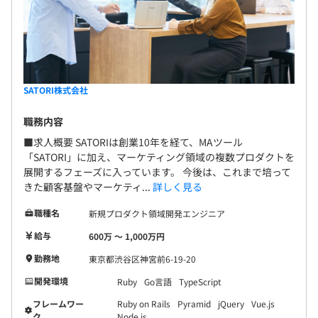
◾️当社では現場の各チームがお客さまの変化に自律的に対
応し、自らの課題を自らが解決することで成長できる組織
を目指すために全社的にスクラムを取りいれています。
※スクラム：ソフトウェア開発手法（アジャイル開発手
SATORI株式会社
法）の1つで、ソフトウェア開発チームが一丸となって迅
速に開発を進めるための方法論をまとめたもの。
職務内容
◾️2週間のスプリントをベースに業務を進めており、社内で
■求人概要 SATORIは創業10年を経て、MAツール
は認定のスクラムマスター資格取得も積極的に進めていま
「SATORI」に加え、マーケティング領域の複数プロダクトを
す。業務をしながら開発手法の一つをしっかりと学べる環
展開するフェーズに入っています。 今後は、これまで培って
きた顧客基盤やマーケティ...
詳しく見る
境です。
◾️会社自体が『SATORI』を使用し、顧客の声を聞きやすい
職種名
新規プロダクト領域開発エンジニア
構造
給与
600万 〜 1,000万円
・開発目線：「ビジネス目線で実現したいこと／できるこ
となのか」「個別最適→全体最適なのか」など、個別の細
勤務地
東京都渋谷区神宮前6-19-20
かいFBを得られる環境があります。
開発環境
Ruby
Go言語
TypeScript
・今後はより一層プロダクト改善の動きを加速させていき
フレームワー
Ruby on Rails
Pyramid
jQuery
Vue.js
たいと考えており、ビジネス側との連携をこれまで以上に
ク
Node.js