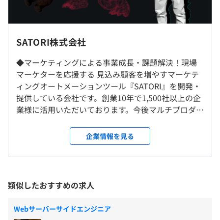
●アジャイルな取り組みとして、スクラムを全社的に導入
しています。
SATORIオフィスもしくは在宅勤務
SATORI株式会社
10：00～19：00（実働8時間）
スクラムマスターやプロダクトオーナーの資格も会社負
※基本リモート勤務となります。（現在は週2日のオフィ
※勤務時間相談可。入社後9:00～18:00などのシフト変更
担で取得でき、細かいサイクルでの開発を学び実践する機
ス勤務。フルリモートは不可。）
◆マーケティングによる事業成長・課題解決！現場
も可能です。
会が多分にあります。
※転勤はありません。
マーケターを応援する 見込み顧客を増やすマーケテ
休憩時間：12:00〜14:00の間で60分
ィングオートメーションツール『SATORI』を開発・
平均残業時間：平均20時間程度／月
提供している会社です。創業10年で1,500社以上の企
就業場所の変更範囲
業様に活用いただいております。今後マルチプロダク
＜雇入時＞
見込み顧客を増やすマーケティングオートメーション
ト展開をおこない、マーケティングを総合支援する
東京本社、および自宅
『SATORI』
会社へ進化していきます。 わたしたちは、「あなた
＜変更範囲＞
企業情報を見る
《年間休日：120日以上》
のマーケティング活動を一歩先へ」をミッションに
変更なし
・完全週休2日制（土・日）
ひとりひとりのマーケティング担当者の成果に向け
・祝日
て、一緒に歩いていくことを目指しています。 また
・年末年始休暇
受動喫煙防止措置に関する事項
●業務時間内の12.5％を自己研鑽時間に確保
「その情熱と好奇心が誰かの価値になる」というビ
類似したおすすめの求人
・年次有給休暇
従業員に対する受動喫煙対策：建物内禁煙
業務で使う技術だけでなく、本当に自分が技術として伸ば
ジョンを掲げ、マーケティングによってみなさんの
・自社独自の休暇制度あり（年次有給付与前休暇・上乗せ
したいことに時間を使ってもらい、これから必要になる技
情熱と好奇心を社会的な価値になる、マーケティン
休暇）
Webサーバーサイドエンジニア
術の勉強もできます。
グにはそんな力があると私たちは信じ事業を進めて