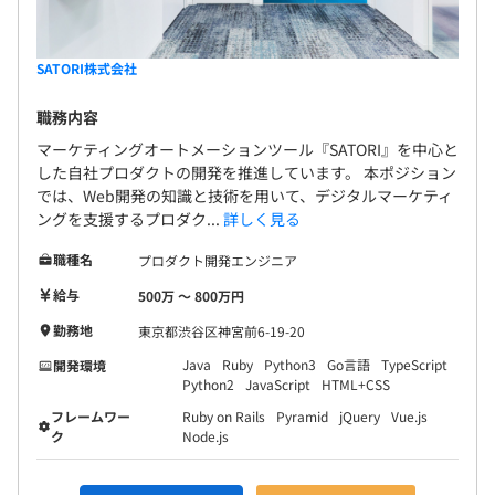
スクラムを取り入れたチーム編成をしており、1プロジェ
クトにつき2～5名で行います。
SATORI株式会社
職務内容
マーケティングオートメーションツール『SATORI』を中心と
した自社プロダクトの開発を推進しています。 本ポジション
では、Web開発の知識と技術を用いて、デジタルマーケティ
ングを支援するプロダク...
詳しく見る
職種名
プロダクト開発エンジニア
給与
500万 〜 800万円
勤務地
東京都渋谷区神宮前6-19-20
Java
Ruby
Python3
Go言語
TypeScript
開発環境
Python2
JavaScript
HTML+CSS
フレームワー
Ruby on Rails
Pyramid
jQuery
Vue.js
ク
Node.js