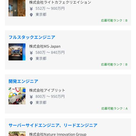
株式会社ライトカフェクリエイション
おります。 また少子高齢社会や労働生産性人口など
※「責任のある自由」という名目のもとに、プライベート
銀座線・井の頭線・東横線・副都心線「渋谷駅」南口より
●勉強会・コーディング披露会
552万 〜 900万円
社会課題の解決に貢献し、事業活動の根幹となるマ
の時間も大切にし、メリハリのある働き方を実現するため
東京都
徒歩7分
毎週1時間、勉強会を実施しています。
ーケティングを支援することで、”顧客が喜び、企業
応募可能ランク：B
に有給休暇は無制限（入社半年後以降）
JR線新南改札より徒歩5分
メンバーからのテーマ持ち込みでディスカッションをした
が成長する”、 そんな世界を実現します。 近年では、
り、過去にはライブコーディング会、デジマ勉強会・AI勉
顧客が「会ってくれない」「自分たちより多くの情
フルスタックエンジニア
強会等も実施しました。
報を持っている」という傾向は強まり、新しいサー
高い技術力を持つメンバーと、アウトプットやノウハウ共
株式会社MS-Japan
ビスや売上をあげる難易度が高まっています。そんな
・入社時：就労環境整備費（50,000円）の支給
有を通して、互いを高め合える環境があります。
580万 〜 840万円
環境下でも売上をあげる仕組みを実現できるソフト
・交通費支給
東京都
※オープンソースのプロジェクトをもっているメンバー多
ウェアが、MAツールです。特にこの5年で多くの企業
応募可能ランク：B
・在宅勤務手当
数
が積極的に導入しており、需要は増加の一途を辿っ
・在宅勤務環境整備のための備品購入費用補助
ています。急拡大中の自社サービス開発に携わり、第
・外部研修手当
●技術書・開発環境整備支援
開発エンジニア
二次成長期の様々なチャンスのある環境でエンジニ
・社員紹介手当 など
技術書やビジネス書などの書籍を会社負担で購入できま
株式会社アイブリット
アとして成長していきませんか？
す。
800万 〜 950万円
東京都
開発ツールなどのライセンス購入や自己選択式のPC購入
応募可能ランク：A
支援など、快適な開発環境構築のサポートを行っていま
給与改定：年2回
す。
サーバーサイドエンジニア、リードエンジニア
株式会社Nature Innovation Group