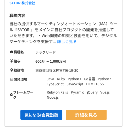
SATORI株式会社
職務内容
当社の提供するマーケティングオートメーション（MA）ツー
ル『SATORI』をメインに自社プロダクトの開発を推進して
いただきます。 ・Web開発の知識と技術を用いて、デジタル
マーケティングを支援す...
詳しく見る
職種名
テックリード
給与
600万 〜 1,000万円
勤務地
東京都渋谷区神宮前6-19-20
Java
Ruby
Python3
Go言語
Python2
開発環境
TypeScript
JavaScript
HTML+CSS
フレームワー
Ruby on Rails
Pyramid
jQuery
Vue.js
ク
Node.js
詳細を見る
気になる(会員登録)