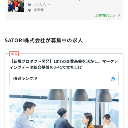
550万円 〜
社会保険完備（健康保険・厚生年金加入・雇用保険・労災
東京都
開発に必要十分なスペックの作業マシンを貸与いたしま
応募可能ランク：F
保険）
す。
※マシンは自分で選ぶことができます（マシン購入費用上
限50万円）
SATORI株式会社が募集中の求人
無期雇用
アジャイル、スクラム
【新規プロダクト開発】10年の事業基盤を活かし、マーケテ
ィングデータ統合基盤を0→1で立ち上げ
3カ月（条件などの変更はありません）
通過ランク：F