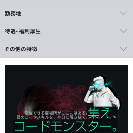
勤務地
●100%自社プロダクト開発、自身の強みを伸ばしつつチ
待遇・福利厚生
ームで開発を行い、新機能の企画、設計、開発、デプロイ
までフルスタックな技術スキルが身につきます。
●クラウド型かつビックデータを取り扱うDMP(Data
その他の特徴
Management Platform）を搭載したMAツールであり、大
規模なデータを収集し、活かすプロダクトでスキルを磨く
■賃金の決定方法：当社規定により決定
ことが可能です。
■月給：50万円～75万円（固定残業代を含む）
●会社自体で「SATORI」を使っており、顧客の声を得ら
■基本給：30万円～56万円
れやすい環境・構造があります。開発目線とビジネス目線
■固定残業代：45時間分、約10万円～約20万円（超過分
と顧客目線で話し合い、個別の細かいニーズも回収するこ
は別途支給）
ともできます。
■その他定額手当：5千円/月
●開発言語や環境を適材適所で選択。Rubyを中心に、
Go/Java/JavaScript/Python等さまざまな言語での開発実
績あり。
これまでの経験を活かしつつ、新しい技術に挑戦しやす
い環境があります。
（※
想定年収
は年収提示額を保証するものではありません）