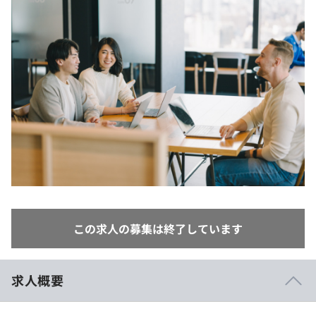
イベント・セミナー
paiza times
再チャレンジ結果一覧
リファレンス
インタビュー
note
就活成功ガイド
プラン
個人向けプラン
法人向けプラン
学校向けプラン
契約内容・クーポン
この求人の募集は終了しています
求人概要