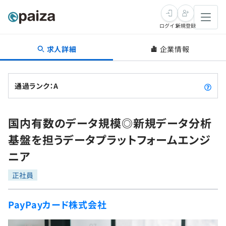
ログイン
新規登録
求人詳細
企業情報
転職・キャリア
未経験転職
求人検索
通過ランク：A
新卒就活
求人検索
インタビュー
国内有数のデータ規模◎新規データ分析
学習
求人検索
インタビュー
転職成功ガイド
基盤を担うデータプラットフォームエンジ
本選考
スキルチェック
講座一覧
ニア
転職成功ガイド
転職エージェント
ゲーム・マンガ
インターン
プログラミング言語
正社員
問題集
メディア
SQL
4択課題
PayPayカード株式会社
新卒エージェント
paizaとは？
Tech Team Journal
評価結果一覧
ナレッジ