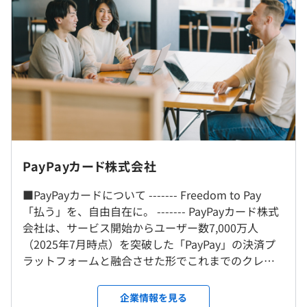
強い組織へ
世の中の声をキャッチし、ビジネスを柔軟に変化・拡大さ
せるべく、より速く、よりよいものをリリースし続ける
（※
想定年収
は年収提示額を保証するものではありません）
「ものづくり集団」として新機能の開発、現行システムの
改修・保守・運用をおこなっています。
■フルフレックス制（コアタイムなし）
■原則：午前9時～午後17時45分（実働：7時間45分）
※中抜けもできるため、プライベートを充実させながら勤
プロジェクトごとに選択、オブジェクト指向、ウォーター
務することが可能です。
フォール、アジャイル、スクラム、グローバルチーム（多
就業場所の変更範囲
PayPayカード株式会社
休憩時間：60分
国籍メンバー）
＜雇入時＞
平均残業時間：平均20時間／月
■PayPayカードについて ------- Freedom to Pay
Hybrid Workstyle（オフィス＜東京・福岡いずれか＞、自
「払う」を、自由自在に。 ------- PayPayカード株式
宅にてリモートワーク）
会社は、サービス開始からユーザー数7,000万人
※所属組織のルールおよび業務指示に応じて出社/リモー
（2025年7月時点）を突破した「PayPay」の決済プ
ト対応頂きます。
■土日祝日、年末年始および会社指定日
ラットフォームと融合させた形でこれまでのクレジ
＜変更範囲＞
■休暇（法定休暇および会社福利厚生）
ットカード、クレジットサービスでは成し得なかっ
会社の定める場所
■年次有給休暇（初年度14日間、入社月に応じて按分付
たよりユーザーに身近で便利なフィンテックサービ
企業情報を見る
与。入社日から使用可）
Terraform、Google Kubernetes Engine、Google Cloud