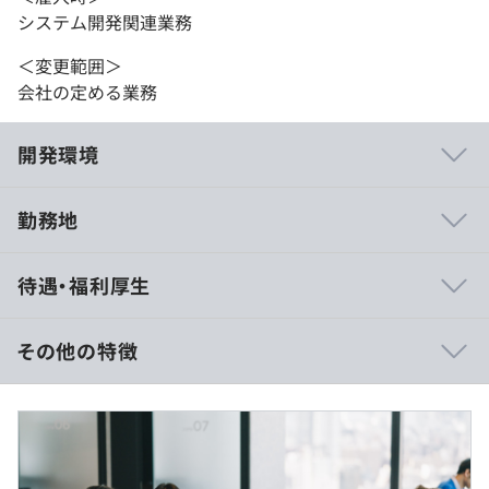
システム開発関連業務
＜変更範囲＞
会社の定める業務
開発環境
勤務地
ユーザーファーストを目指し、より「プロダクトドリブン
待遇・福利厚生
な組織」への進化を続けています。
■2023年：新基幹システムローンチ
その他の特徴
オンプレミスからAWSを軸としたパブリッククラウドへ
の移行、アプリケーションをレガシー環境からモダナイズ
年俸制
へ。
※経験、スキル、業績、貢献度に応じ当社規定により決定
■2024年：製品開発をプロダクトドリブンでおこなえる