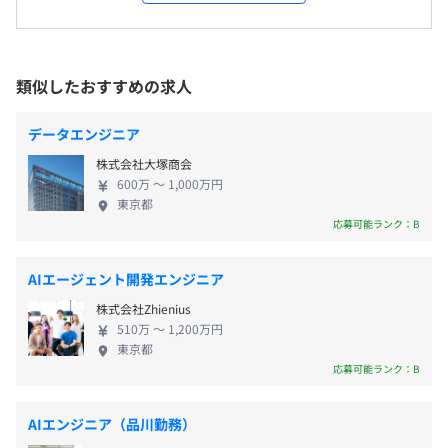
スを提供する為に2021年に誕生しました。 OUR
受動喫煙防止措置に関する事項
Operations(Stackdriver)
VISION IS UNLIMITED_ 我々は自分たちの想像を超
敷地内禁煙
える未来を創るためにあえて明確なビジョンは必要
ないと考えています。常にDay1であるスタンスを忘
類似したおすすめの求人
■時間外勤務手当
れずに、誰もが想像できないようなビジョン（未
■深夜勤務手当
Apache Spark、Amazon Athena
来）を実現していくのがPayPayカードです。 この壮
■通勤交通費
データエンジニア
《東京本社》
大なビジョンに前向きに取り組み、他社に真似でき
四谷駅より徒歩1分
株式会社大塚商会
ない圧倒的なスピードでプロダクトを磨き上げ、日
600万 〜 1,000万円
本のキャッシュレス決済、またそれを使用した金融
東京都
《福岡本社》
【Tech Stack】
ライフプラットフォームとしての普及を一気に推進
応募可能ランク：B
博多駅より徒歩9分
特別一時金（インセンティブ）：年1回
■言語 : Python , SQL
することにプロフェッショナルとして情熱を持って
※会社業績、および個人貢献度により支給
■Platform : AWS (Glue,EKS,DMS,MWAA,Athena etc..)
取り組み、自ら課題発見し、周囲と協力して新しい
AIエージェント開発エンジニア
■コード管理 : Github
価値創出を共に推進する仲間を募集します。
■CICD/IaC : Github Actions , Terraform , Atlantis
株式会社Zhienius
510万 〜 1,200万円
■社内ツール : Jira , Confluence , Zoom , Slack , Miro
東京都
昇給：年1回見直し
etc..
応募可能ランク：B
■その他 : Spark(PySpark) , Apache Iceberg
AIエンジニア（品川勤務）