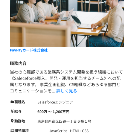
PayPayカード株式会社
職務内容
当社の心臓部である業務系システム開発を担う組織において
《Saleceforce導入、開発・運用を担当するチーム》への配
属となります。 事業企画組織、CS組織などあらゆる部門と
コミュニケーションを...
詳しく見る
職種名
Salesforceエンジニア
給与
600万 〜 1,200万円
勤務地
東京都新宿区四谷一丁目６番１号
開発環境
JavaScript
HTML+CSS