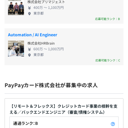
社会保険完備（健康保険・厚生年金保険、雇用保険・労災
株式会社プリマジェスト
保険）
400万 〜 1,100万円
PayPayカードのプロダクト開発組織は各種横断的な機能
東京都
を集約しており、プロダクト開発に集中できる効率的な組
応募可能ランク：B
織体制を構築しています。PdM、Designer、Engineer、
QA、PMOなどの各職種にてそれぞれが専門性を磨いてい
Automation / AI Engineer
無期雇用
くことで、よりよいプロダクトの開発を目指しています。
株式会社HRBrain
プロダクト本部は、システム開発を担うプロダクト開発
600万 〜 1,000万円
東京都
部、Webデザインを担うCXO室、プロダクトの企画・推進
応募可能ランク：C
を担うプロダクト企画部の3つの組織で構成されており、
より使いやすく満足度の高いサービスを実現していくため
に日々取り組んでいます。
PayPayカード株式会社が募集中の求人
今回募集となるのは、PayPayカードクレジットカードの
業務システム（基幹システム・周辺システム）の開発を担
う組織の中のデータ基盤のシステムの開発・運用をおこな
【リモート＆フレックス】クレジットカード事業の根幹を支
うチームです。
える／バックエンドエンジニア（審査/債権システム）
通過ランク：B