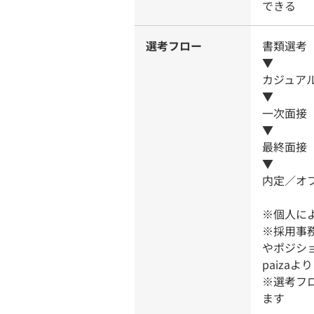
できる
選考フロー
書類選考
▼
カジュアル
▼
一次面接
▼
最終面接（
▼
内定／オ
※個人によ
※採用事務
やポジシ
paiza
※選考フ
ます