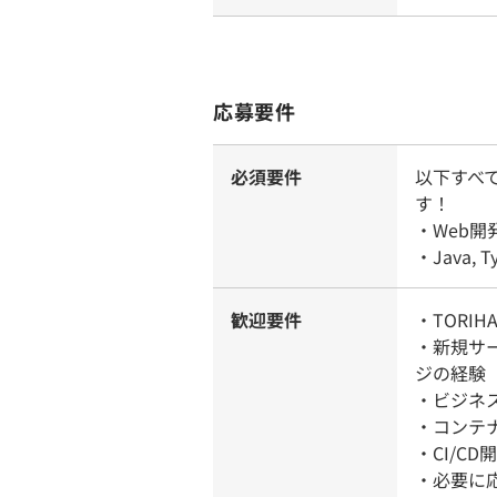
応募要件
必須要件
以下すべ
す！
・Web
・Java, 
歓迎要件
・TORI
・新規サ
ジの経験
・ビジネ
・コンテ
・CI/C
・必要に