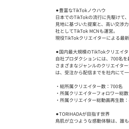
⚫︎豊富なTikTokノウハウ
日本でのTikTokの流行に先駆けて
見地に基づいた提案と、高い交渉力
社としてTikTok MCNも運営。
現役TikTokクリエイターによる
⚫︎国内最大規模のTikTokクリエ
自社プロダクションには、700名
さまざまなジャンルのクリエイターが
は、受注から配信までを社内にて一
・総所属クリエイター数：700名
・所属クリエイターフォロワー総数：2
・所属クリエイター総動画再生数：4
⚫︎TORIHADAが目指す世界
鳥肌が立つような感動体験は、誰も