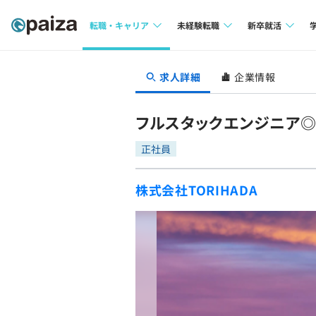
転職・キャリア
未経験転職
新卒就活
求人検索
求人検索
求人検索
求人詳細
企業情報
本選考
インタビュー
インタビュー
インターン
フルスタックエンジニア◎
転職成功ガイド
転職成功ガイド
正社員
新卒エージェ
転職エージェント
株式会社TORIHADA
イベント・セ
インタビュー
就活成功ガイ