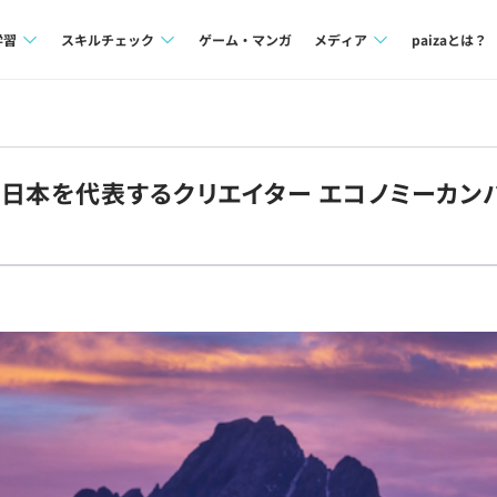
学習
スキルチェック
ゲーム・マンガ
メディア
paizaとは？
講座一覧
プログラミング言語
Tech Team Journal
問題集
SQL
paiza times
日本を代表するクリエイター エコノミーカン
4択課題
評価結果一覧
note
ント
ナレッジ
再チャレンジ結果一覧
ミナー
リファレンス
プラン
ド
個人向けプラン
法人向けプラン
学校向けプラン