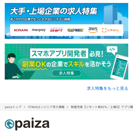
3カ月（期間中の待遇変更はありません）
求人特集をもっと見る
paizaトップ
IT/Webエンジニア求人情報
制度充実【リモート率80％／上場G】アプリ