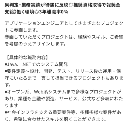
果判定・業務実績が待遇に反映◎推奨資格取得で報奨金
支給》働く環境◎3年離職率0%
アプリケーションエンジニアとしてさまざまなプロジェク
トに参画します。
参画していただくプロジェクトは、経験やスキル、ご希望
を考慮のうえアサインします。
【具体的な職務内容】
◾️Java、.NETでのシステム開発
◾️要件定義～設計、開発、テスト、リリース後の運用・保
守にいたるまで一貫して担当できるプロジェクトもありま
す。
◾️オープン系、Web系システムまで多様なプロジェクトが
あり、業種も金融や製造、サービス、公共など多岐にわた
ります
◾️社会インフラを支える重要案件等、多種多様な案件があ
り、希望に合わせたスキルを磨くことができます。