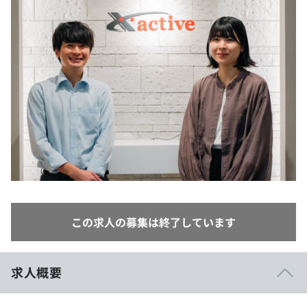
イベント・セミナー
paiza times
再チャレンジ結果一覧
リファレンス
インタビュー
note
就活成功ガイド
プラン
個人向けプラン
法人向けプラン
学校向けプラン
契約内容・クーポン
この求人の募集は終了しています
求人概要