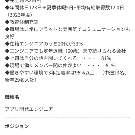
◆完全週休2日制
◆年間休日123日＋夏季休暇5日+平均有給取得数12.0日
（2022年度）
◆教育体制充実
◆職場は非常にフラットな雰囲気でコミュニケーションも
良好
◆在籍エンジニアのうち20代が33%
◆エンジニアでも定年退職（60歳）まで続けられる会社
◆上司は自分の話を聞いてくれる ・・・ 81%
◆現場で働くメンバー間の仲がよい ・・・ 81%
◆働きやすい環境で3年定着率は95%以上！（中途23名、
新卒29名入社）
職種名
アプリ開発エンジニア
ポジション