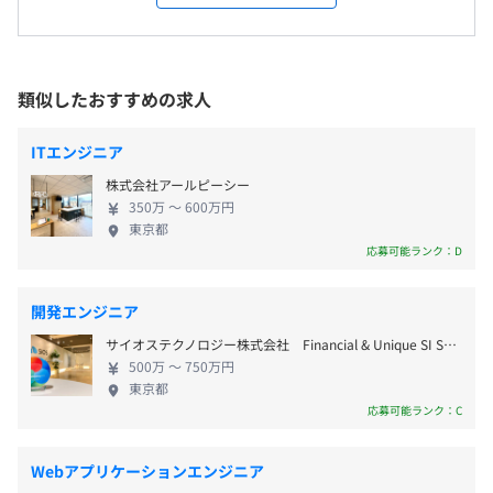
員は資源であり、財産です。私たちは100年続く企業
会社の定める常駐先（東京都内）
を目指し、｢次世代へと続くクロスアクティブ｣とい
＜変更範囲＞
◾️プロジェクト先勤務の場合
うテーマのもと、社員の採用・教育に力を注いでい
会社の定める場所（テレワークをおこなう労働者の自宅等
9：00～17：30、10：30～19：00
ます。 また社員が働きやすい環境を作り、一人ひと
を含む）
※プロジェクト先ルールに準じます
類似したおすすめの求人
りのエンジニアが最善のパフォーマンスを発揮しな
がら長く働き続けられるようにすることで、習熟度
◾️麹町本社勤務の場合
受動喫煙防止措置に関する事項
ITエンジニア
の高いエンジニアを育てていきます。さらに、経営層
9：00～17：30
従業員に対する受動喫煙対策：常駐する客先の基準に準じ
株式会社アールピーシー
も世代交代を意識し、「会社を属人化しない」とい
※スライド勤務制（実働7時間30分）出社時間は9：00～
る
350万 〜 600万円
うことも大切にしています。次世代を育てながら、し
10：30の間で選べる制度です。
東京都
っかりと世代交代を進めていくことで、安定したサ
応募可能ランク：D
休憩時間：60分
ービスを提供し続ける会社でありたいと考えていま
平均残業時間：22.3時間／月（2022年度）
す。 2017年12月にはISMS認証（ISO27001）を取
開発エンジニア
得。2018年5月にはISMSとQMS を合わせた、当社独
サイオステクノロジー株式会社 Financial & Unique SI Service Line
自の統合ISO(IMS) を構築するなど、お客さまの満足
500万 〜 750万円
度を向上させるための積極的な挑戦もおこなってい
《年間休日123日＋夏季休暇5日+平均有給取得数12.0日》
東京都
ます。これからも優秀な人材と積極的な投資によっ
応募可能ランク：C
※2022年度
て、お客さまの利益に貢献し、企業価値の向上を図
るITソリューションを提供していきたいと考えてい
＜休日＞
Webアプリケーションエンジニア
ます。今後、エンドユーザーのお客さまとの直取引案