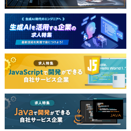
年間休日123日＋夏季休暇5日+平均有給取得数12.0日
◾️割増給（残業代）
（2022年度） ◆教育体制充実 ◆職場は非常にフラッ
トな雰囲気でコミュニケーションも良好 ◆在籍エン
ジニアのうち20代が33% ◆エンジニアでも定年退職
（60歳）まで続けられる会社 ◆上司は自分の話を聞
賞与：年2回（7月、12月）
いてくれる ・・・ 81% ◆現場で働くメンバー間
の仲がよい ・・・ 81% ◆働きやすい環境で3年定
着率は95%以上！（中途23名、新卒29名入社）
給与改訂：年1回（4月）
社会保険完備（健康保険・厚生年金保険、雇用保険・労災
保険）
無期雇用