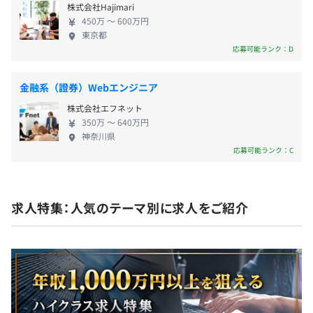
■完全週休2日制（土・日・祝日）
株式会社Hajimari
件を増やし、AI やロボット関連の最新技術への対応
■年末年始休暇（12/29～1/4）
450万 〜 600万円
にも注力していきます。 これからも「人を大切にす
東京都
る」という想いを大切に、時代の変化に柔軟に対応
応募可能ランク：D
＜休暇＞
しながら、私たちクロスアクティブは挑戦を続けて
■年次有給休暇：20日（初年度10日）
いきます。 《事業紹介》 ◆ 情報システムに関する企
■夏季休暇：5日
金融系（證券）Webエンジニア
画・提案 ◆ システムコンサルティング ◆ サーバ構
■慶弔休暇
株式会社エフネット
築・運用 ◆ネットワークの構築、運用 ◆ データベー
■産前・産後休暇
350万 〜 640万円
スの設計・構築・チューニング ◆ ソフトウエアの開
■育児休暇
神奈川県
発及び保守 ◆ Webコンテンツ企画・制作・保守 《3
■リフレッシュ休暇：勤続5年ごとに5日間の休暇＋３万
応募可能ランク：C
年離職率0%！エンジニアが楽しく働ける充実の環境
円を支給（10年以降は10万円）
を提供しています》 クロスアクティブで働くこと
など
で、仕事の面白さや、誰かの役に立つ喜びを知って
求人特集：人気のテーマ別に求人をご紹介
いただきたい。 そして、社員全員に幸せな生活を実
現してもらうことが企業としての目標です。 これか
らも、エンジニア一人ひとりが着実に成長を感じる
◾️裁量手当（職能資格による）
ことができ、市場価値を高めていける環境づくりを
◾️家族手当
追求し続けます。 ◆リモートワークあり（在宅勤務
◾️通勤手当
率80.3% ※2023年10月時点） ◆完全週休2日制 ◆
◾️ライフプラン手当