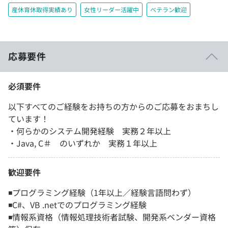
産休育休取得実績あり
女性リーダー活躍中
ベテラン歓迎
応募要件
必須要件
以下すべてのご経験をお持ちの方からのご応募をおまちし
ています！
・何らかのシステム開発経験 実務２年以上
・Java, C＃ のいずれか 実務１年以上
歓迎要件
◾️プログラミング経験（1年以上／経験言語問わず）
◾️C#、VB .netでのプログラミング経験
◾️情報系資格（情報処理技術者試験、開発系ベンダー資格