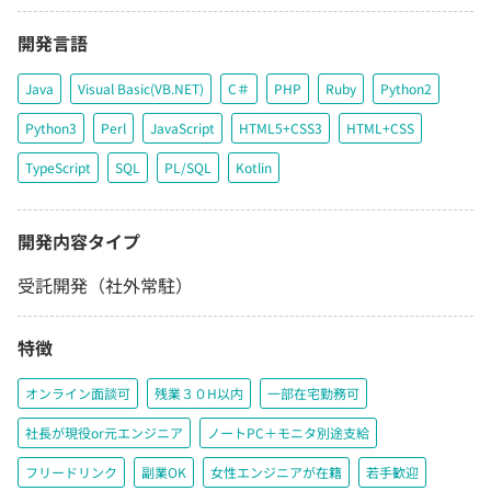
開発言語
Java
Visual Basic(VB.NET)
C＃
PHP
Ruby
Python2
Python3
Perl
JavaScript
HTML5+CSS3
HTML+CSS
TypeScript
SQL
PL/SQL
Kotlin
開発内容タイプ
受託開発（社外常駐）
特徴
オンライン面談可
残業３０H以内
一部在宅勤務可
社長が現役or元エンジニア
ノートPC＋モニタ別途支給
フリードリンク
副業OK
女性エンジニアが在籍
若手歓迎