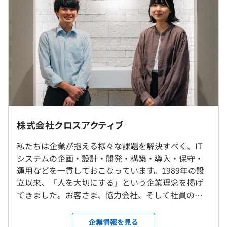
◎当社への転職により、収入UPを実現した経験者の方、
多数！！
・年3回のキャリア面談を実施
【月給】
・キャリアアッププランを作成し、その効果判定や業務実
26万円以上＋諸手当
績を待遇に反映
※経験・能力・資格を考慮し、当社規定により決定しま
す。
【年収例】
・平均人数：2~3名（＋BP）
※本社（東京）および東京都内近郊の各プロジェクト先で
20代：月収26～32万円、年収400～500万円
・チーム構成：リーダー1名／中堅1~2名／若手1~2名
の勤務となります。
株式会社クロスアクティブ
※前職の給料、スキル、経験、保有資格により、上記給料
※転勤はありません。
額以上の可能性もございます
※プロジェクト先：東京、千葉、神奈川（勤務地は本人希
私たちは企業が抱える様々な課題を解決すべく、IT
望を考慮します）
システムの企画・設計・開発・構築・導入・保守・
※リモートワーク可（在宅勤務率80.3% ※2023年10月
運用などを一貫しておこなっています。1989年の設
時点）
立以来、「人を大切にする」という企業理念を掲げ
てきました。お客さま、協力会社、そして社員の満
（※
想定年収
は年収提示額を保証するものではありません）
足度を向上し、豊かで温かみのある社会を実現する
就業場所の変更範囲
ことが、当社の存在意義だと考えています。特に、社
＜雇入時＞
企業情報を見る