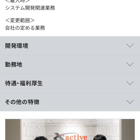
＜雇入時＞
システム開発関連業務
＜変更範囲＞
会社の定める業務
開発環境
勤務地
・階層別研修
待遇・福利厚生
・社内勉強会
・社外教育制度（キャリアに応じて受講可能）
・資格取得支援合格報奨金制度
その他の特徴
【収入UPを目指せます！】
・キャリアアッププランを作成、その効果判定や業務実績
が待遇に反映！
相談のうえ、ご希望のマシンを支給します。
・会社が推奨している資格の取得で報奨金を支給！