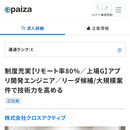
ログイン
新規登録
求人詳細
企業情報
転職・キャリア
未経験転職
求人検索
通過ランク：C
新卒就活
求人検索
インタビュー
制度充実【リモート率80％／上場G】アプ
学習
求人検索
インタビュー
転職成功ガイド
リ開発エンジニア／リーダ候補/大規模案
本選考
スキルチェック
講座一覧
件で技術力を高める
転職成功ガイド
転職エージェント
ゲーム・マンガ
インターン
プログラミング言語
正社員
問題集
メディア
SQL
4択課題
株式会社クロスアクティブ
新卒エージェント
paizaとは？
Tech Team Journal
評価結果一覧
ナレッジ