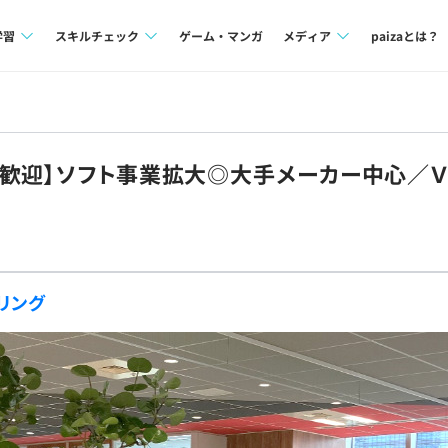
学習
スキルチェック
ゲーム・マンガ
メディア
paizaとは？
講座一覧
プログラミング言語
Tech Team Journal
問題集
SQL
paiza times
方歓迎】ソフト事業拡大◎大手メーカー中心／
4択課題
評価結果一覧
note
ント
ナレッジ
再チャレンジ結果一覧
ミナー
リファレンス
リング
プラン
ド
個人向けプラン
法人向けプラン
学校向けプラン