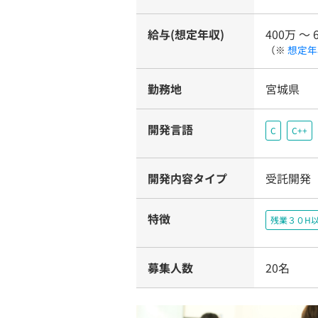
給与(想定年収)
400万 〜 
（※
想定年
勤務地
宮城県
開発言語
C
C++
開発内容タイプ
受託開発
特徴
残業３０H
募集人数
20名