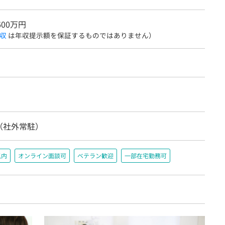
600万円
収
は年収提示額を保証するものではありません）
（社外常駐）
以内
オンライン面談可
ベテラン歓迎
一部在宅勤務可