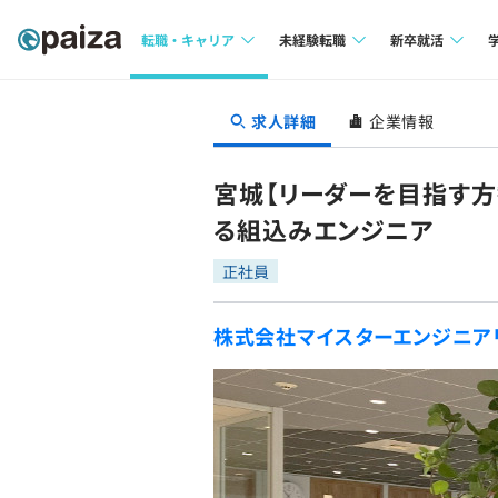
転職・キャリア
未経験転職
新卒就活
求人検索
求人検索
求人検索
求人詳細
企業情報
本選考
インタビュー
インタビュー
インターン
宮城【リーダーを目指す
転職成功ガイド
転職成功ガイド
る組込みエンジニア
新卒エージェ
転職エージェント
正社員
イベント・セ
株式会社マイスターエンジニア
インタビュー
就活成功ガイ