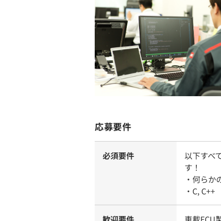
応募要件
必須要件
以下すべ
す！
・何らか
・C, C
歓迎要件
車載EC