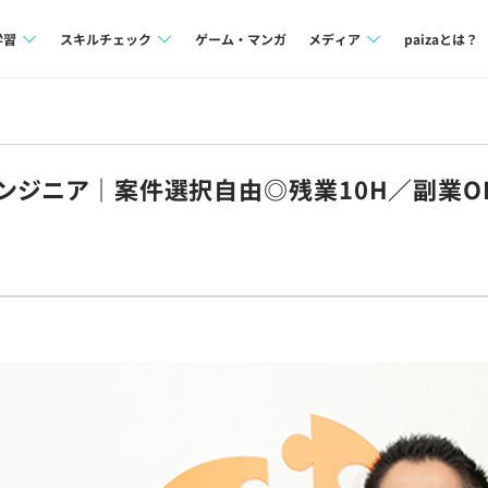
学習
スキルチェック
ゲーム・マンガ
メディア
paizaとは？
講座一覧
プログラミング言語
Tech Team Journal
問題集
SQL
paiza times
エンジニア｜案件選択自由◎残業10H／副業O
4択課題
評価結果一覧
note
ント
ナレッジ
再チャレンジ結果一覧
ミナー
リファレンス
プラン
ド
個人向けプラン
法人向けプラン
学校向けプラン