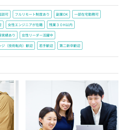
面談可
フルリモート制度あり
副業OK
一部在宅勤務可
迎
女性エンジニアが在籍
残業３０H以内
得実績あり
女性リーダー活躍中
ンジ（技術転向）歓迎
若手歓迎
第二新卒歓迎