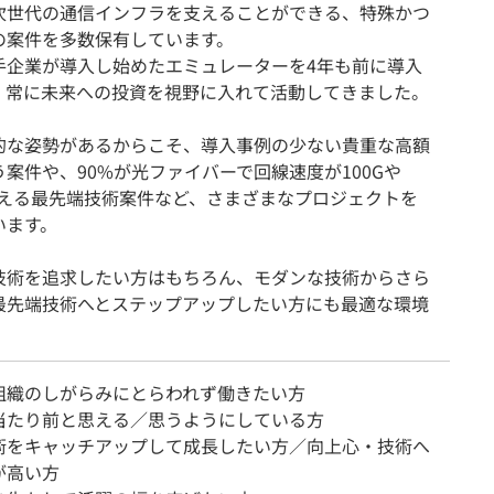
次世代の通信インフラを支えることができる、特殊かつ
の案件を多数保有しています。
手企業が導入し始めたエミュレーターを4年も前に導入
、常に未来への投資を視野に入れて活動してきました。
的な姿勢があるからこそ、導入事例の少ない貴重な高額
案件や、90%が光ファイバーで回線速度が100Gや
を超える最先端技術案件など、さまざまなプロジェクトを
います。
技術を追求したい方はもちろん、モダンな技術からさら
最先端技術へとステップアップしたい方にも最適な環境
組織のしがらみにとらわれず働きたい方
当たり前と思える／思うようにしている方
術をキャッチアップして成長したい方／向上心・技術へ
が高い方