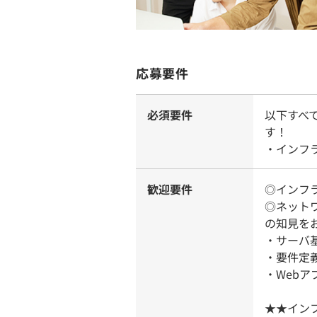
応募要件
必須要件
以下すべ
す！
・インフ
歓迎要件
◎インフ
◎ネット
の知見を
・サーバ
・要件定
・Webア
★★イン