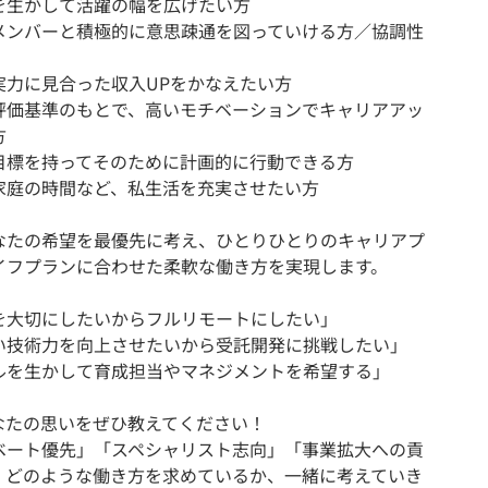
を生かして活躍の幅を広げたい方
メンバーと積極的に意思疎通を図っていける方／協調性
実力に見合った収入UPをかなえたい方
評価基準のもとで、高いモチベーションでキャリアアッ
方
目標を持ってそのために計画的に行動できる方
家庭の時間など、私生活を充実させたい方
なたの希望を最優先に考え、ひとりひとりのキャリアプ
イフプランに合わせた柔軟な働き方を実現します。
を大切にしたいからフルリモートにしたい」
い技術力を向上させたいから受託開発に挑戦したい」
ルを生かして育成担当やマネジメントを希望する」
なたの思いをぜひ教えてください！
ベート優先」「スペシャリスト志向」「事業拡大への貢
、どのような働き方を求めているか、一緒に考えていき