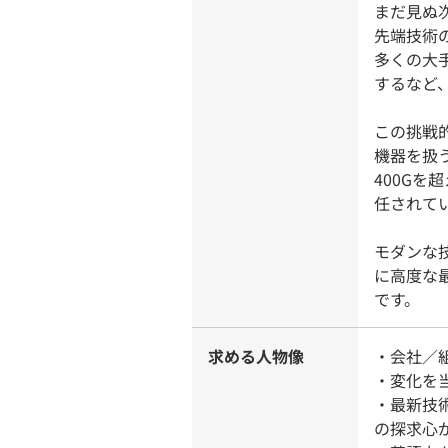
まだ見ぬ
先端技術
多くの大
するなど
この挑戦
機器を扱う
400G
任されて
モダンな
に高度な
です。
求める人物像
・会社／
・変化を
・最新技
の探求心