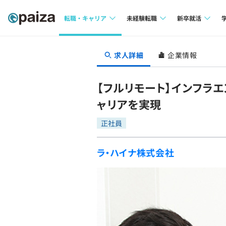
転職・キャリア
未経験転職
新卒就活
求人検索
求人検索
求人検索
求人詳細
企業情報
本選考
インタビュー
インタビュー
インターン
【フルリモート】インフラ
転職成功ガイド
転職成功ガイド
ャリアを実現
新卒エージェ
転職エージェント
正社員
イベント・セ
ラ・ハイナ株式会社
インタビュー
就活成功ガイ