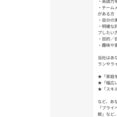
・英語力
・チーム
がある方
・自分の
・明確な
プしたい
・目的／
・趣味や
当社はあ
ランやラ
★「家庭
★「幅広
★「スキ
など、あ
「プライ
献」など