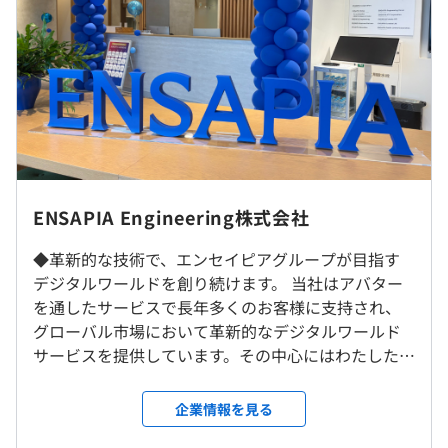
みなし固定時間外手当(45時間相当分)：132,694 円〜
219,375 円
【主力プロダクト】
■『ポケコロ』
https://www.pokecolo.jp/
・前職考慮します（スキル・経験により応相談）
■『ポケコロツイン』
https://pokecolotwin.jp/
・年俸制の為、毎月12分の1を支給しています。
■『リヴリーアイランド』
https://www.livly.com/ja/
・超過残業/深夜残業分は別途支給いたします。
※上記すべてGooglePlayベストオブ受賞タイトル
・評価は年2回実施、昇降格のタイミングは年1回です。
■『ポケユニ（ポケコロユニバース）』
https://pokecolo-universe.com/
■『LIVING with LIVLIES：もしもの世界』
ENSAPIA Engineering株式会社
https://lwlivlies.livly.com/
◆革新的な技術で、エンセイピアグループが目指す
就業場所の変更範囲
デジタルワールドを創り続けます。 当社はアバター
【サービス開発でのAI活用事例】
（※
想定年収
は年収提示額を保証するものではありません）
＜雇入時＞
を通したサービスで長年多くのお客様に支持され、
▍Case1：『ポケコロ』 Chumie
本社
グローバル市場において革新的なデジタルワールド
「Chumie」はテキスト生成AIを活用し、お客様のアバタ
＜変更範囲＞
サービスを提供しています。その中心にはわたしたち
ー「コロニアン」が日々の様子や感じたことを画像とテキ
会社が指定した場所（テレワークをおこなう場所を含む）
フレックスタイム制度を導入しております。
ENSAPIA Engineering株式会社のエンジニア集団が
ストでシェアしてくれる機能です。
・適用時間 ： 7:00～20:00
おり、最先端の技術を基盤に未来をリードするサー
表情豊かなコロニアンの姿や、どんな風に過ごしていた
企業情報を見る
・コアタイム：11:00～16:00
受動喫煙防止措置に関する事項
ビス開発を主導しています。継続的な挑戦と成長によ
か、何を感じていたのかを視覚的に楽しむことができ、ふ