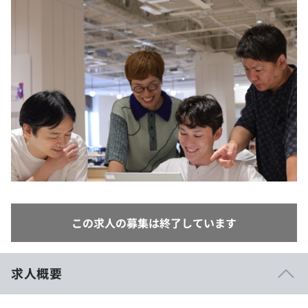
イベント・セミナー
paiza times
再チャレンジ結果一覧
リファレンス
インタビュー
note
就活成功ガイド
プラン
個人向けプラン
法人向けプラン
学校向けプラン
契約内容・クーポン
この求人の募集は終了しています
求人概要