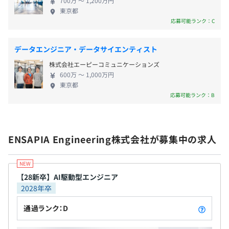
700万 〜 1,200万円
社】 ENSAPIA Tokyo株式会社（東京/福岡/札幌）
2026年3月にリリースされた『ポケコロユニバース』で
東京都
・通勤交通費全額支給
ENSAPIA Business Partners株式会社（東京/福岡)
は、AIを活用した「アイテムメーカー機能」によって、自
応募可能ランク：C
ENSAPIA education株式会社（東京） ENSAPIA
分だけのオリジナルファッションアイテムを制作できま
Xenon Inc.（ニューヨーク） ----------------------------
す。
データエンジニア・データサイエンティスト
---------------------------------------------------------------
これは単なる生成機能の導入ではなく、用意されたアイテ
株式会社エーピーコミュニケーションズ
------- 【エンセイピアのサービス】 『ポケコロ』
ムを組み合わせて楽しむアバターの世界に、「自らアイテ
年俸制のためなし
600万 〜 1,000万円
Japan Top Sales App 2018 Best 4 (by App Annie)
ムを生み出す」という新たな楽しさを広げる、これまでに
東京都
『ポケコロツイン』 『ポケコロユニバース』Google
ない体験の提案です。
応募可能ランク：B
Play ベスト オブ 2020の2部門で受賞！ 『リヴリーア
イランド』Google play ベストオブ2021の 2部門で
AIとデザインを融合させることで、アバター体験を「消
年1回
受賞 『LIVING WITH LIVLIES -もしもの世界- 』
費」から「創造」へと拡張していく。エンセイピアグルー
ENSAPIA Engineering株式会社が募集中の求人
『ピュアニスタ』 他 【グループの事業につい
プは、AIを単なる効率化のツールではなく、人の感性を拡
て】 エンセイピア株式会社は、「感性をカタチに。
張するパートナーとして活用し、デジタルワールドにおけ
感性を身近に。」を掲げ、アバターサービス事業と
る新たな価値創造を推進し続けます。
・健康保険
教育事業を展開するITグループのホールディングカ
【28新卒】AI駆動型エンジニア
・厚生年金保険
2028年卒
ンパニーです。メイン事業のアバターサービスでは、
・雇用保険
スマートフォン向けアプリを通じて、アバター、デ
・労災保険
通過ランク：D
ジタルファッション、コミュニティ体験を融合した
【技術向上、教育体制】
独自のデジタル世界を提供。日本・韓国・北米など
・勉強会（AIハッカソン、Tech UPイベントなど）
[その他福利厚生]