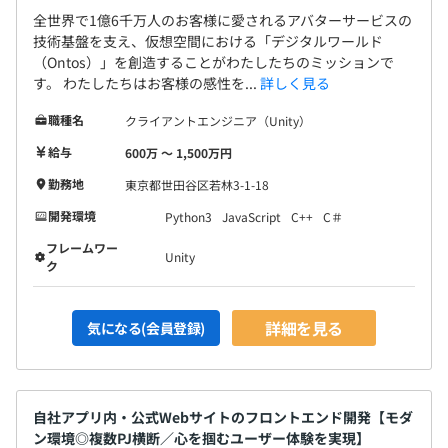
全世界で1億6千万人のお客様に愛されるアバターサービスの
技術基盤を支え、仮想空間における「デジタルワールド
（Ontos）」を創造することがわたしたちのミッションで
す。 わたしたちはお客様の感性を...
詳しく見る
職種名
クライアントエンジニア（Unity）
給与
600万 〜 1,500万円
勤務地
東京都世田谷区若林3-1-18
開発環境
Python3
JavaScript
C++
C＃
フレームワー
Unity
ク
詳細を見る
気になる(会員登録)
自社アプリ内・公式Webサイトのフロントエンド開発【モダ
ン環境◎複数PJ横断／心を掴むユーザー体験を実現】