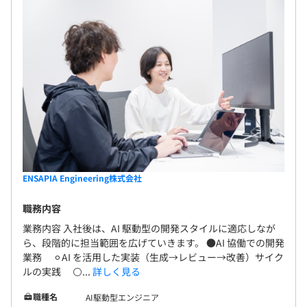
を中心に多くのユーザーに利用され、感性価値を軸
・各種研修（リーダークラスによるスキル共有 など）
社食あり
とした新たな経済圏を形成しています。 さらに教育
・Tech upイベント…社内のエンジニアが一堂に会し、最
社内ジム、スタジオ、更衣室やシャワールーム完備
事業では、モンテッソーリ教育を軸とした幼児園を
新の技術動向、課題とそれらに対する挑戦と成果を共有す
ジュースバー、カフェ、バーあり
自社で運営しており、また複数の大学校と共同で独
るイベントです。
自のスクールを開校しております
・開発共有会…月に1度エンジニア職全員が集まり技術等
の共有会をおこなっております。
・cocone TECH TALK…定期的に外部向けにトークイベン
無期雇用
トを開き技術力の発信をおこなっております。
・韓国やエストニア、中国など海外支社のエンジニアとの
交流
ENSAPIA Engineering株式会社
3カ月
※試用期間終了時に3ヶ月間で実施してきたことをプレゼ
職務内容
ンしていただきます。
相談の上、ご希望のマシンを支給いたします。
業務内容 入社後は、AI 駆動型の開発スタイルに適応しなが
ら、段階的に担当範囲を広げていきます。 ●AI 協働での開発
また試用期間終了後、お好きなキーボードを支給いたしま
業務 ⚪︎AI を活用した実装（生成→レビュー→改善）サイク
す。（正社員のみ）
ルの実践 ⚪...
詳しく見る
職種名
AI駆動型エンジニア