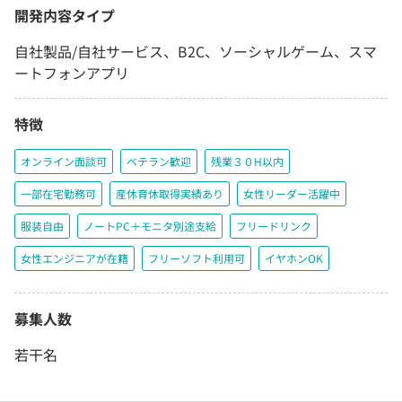
開発内容タイプ
自社製品/自社サービス、B2C、ソーシャルゲーム、スマ
ートフォンアプリ
特徴
オンライン面談可
ベテラン歓迎
残業３０H以内
一部在宅勤務可
産休育休取得実績あり
女性リーダー活躍中
服装自由
ノートPC＋モニタ別途支給
フリードリンク
女性エンジニアが在籍
フリーソフト利用可
イヤホンOK
募集人数
若干名