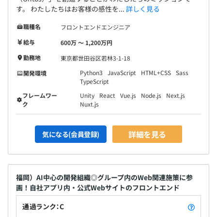
す。 わたしたちはお客様の感性を...
詳しく見る
職種名
フロントエンドエンジニア
給与
600万 〜 1,200万円
勤務地
東京都世田谷区若林3-1-18
Python3
JavaScript
HTML+CSS
Sass
開発環境
TypeScript
フレームワー
Unity
React
Vue.js
Node.js
Next.js
ク
Nuxt.js
詳細を見る
気になる(会員登録)
福岡）AI中心の開発組織◎グループ内のWeb関連施策に参
画！自社アプリ内・公式Webサイトのフロントエンド
通過ランク：C