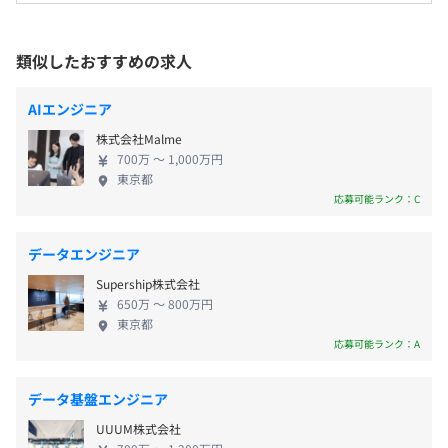
屋内原則禁煙（喫煙専用室設置）
って、よりよい世界をつくり上げることがわたした
としたタイミングで更新されていく投稿は毎日にささやか
※リモート勤務時の場合は、それぞれ所属するチームなど
ちの目標です。 当社エンジニアは、それぞれの専門
な楽しみを届けてくれます。
により就業開始時間を定めている場合があります。
性を生かし、多様なバックグラウンドを持つ仲間と
類似したおすすめの求人
※一定グレードの場合、裁量労働制が適用されます。
協力して、最高の結果を生み出そうとしています。技
さらに、コロニアンの投稿に対してコメントを送ると、返
休憩時間：休憩60分 ※昼食時間は業務の都合により各々
術的な限界を超える創造的な解決策を提示し、単な
答をもらうことができ、インタラクティブな交流も楽しめ
■東急世田谷線・東急田園都市線「三軒茶屋駅」世田谷通
AIエンジニア
の自主性に任せています
る問題解決にとどまらず、真のイノベーションを実
るコンテンツになっています。
り出口より徒歩10分
株式会社Malme
平均残業時間：平均15時間／月
現することに注力しています。 また、わたしたちは
AIによってアバターが“存在として振る舞う”体験を生み出
■東急世田谷線「若林駅」より徒歩5分
700万 〜 1,000万円
「ワークインライフ」を実現し、誰もが尊重される
し、お客様とアバターの関係性をより深く、より豊かなも
東京都
企業文化の構築に努めています。国籍、文化、言語の
のへと進化させています。
応募可能ランク：C
違いを尊重し、お互いの強みを最大限に生かす協力
《年間休日120日以上》
的な環境を整えています。 ********** ◆ENSAPIAグル
ポケコロのアバターがAIで日常の出来事をシェアする
データエンジニア
・完全週休2日制（土・日）
ープ 【設立】2008年9月 【代表者】千龍ノ介 【従業
Chumieという機能の説明画像です。不思議な言語で書か
Supership株式会社
・祝日
員数】連結975名（2026年4月時点） 【本社所在地】
れたメッセージは翻訳ボタンで日本語に変換できます。
650万 〜 800万円
・年末年始休暇
東京都世田谷区若林3-1-18 【受動喫煙防止措置】屋
「レッスンを頑張った」というキャラクターの投稿に対
東京都
・慶弔休暇
内原則禁煙（喫煙専用室設置） 【事業内容】アバタ
し、コメントを入力して送信すると、キャラクターからお
応募可能ランク：A
・産休／育休休暇
ーサービス事業、教育事業 ◆ENSAPIA Engineering
返事が届きます。
・年次有給休暇
株式会社 【設立】2024年7月 【事業内容】ENSAPIA
データ基盤エンジニア
グループ横断でのサービスのシステム開発 【代表】
▍Case2：『ポケコロユニバース』AIアイテムメーカー機
UUUM株式会社
李 弘基 【所在地】東京都世田谷区若林 【グループ会
能