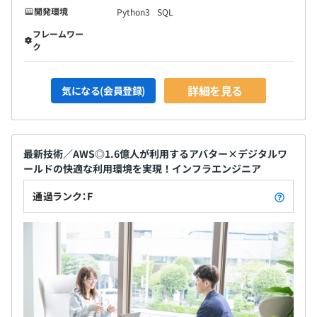
開発環境
Python3
SQL
フレームワー
ク
詳細を見る
気になる(会員登録)
平均5名～20名で開発をおこなっております。
1プロジェクトの単位期間はおよそ6カ月〜1年くらいで
す。
最新技術／AWS◎1.6億人が利用するアバター×デジタルワ
ールドの快適な利用環境を実現！インフラエンジニア
通過ランク：F