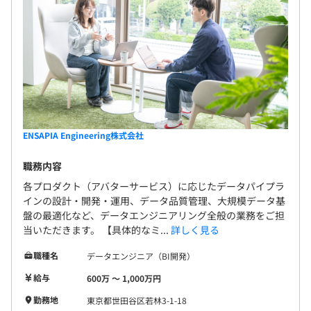
半期ごとの目標設定、振り返りによる評価をおこなってい
ます。
エンジニアは、スペシャリストとしてのキャリアとマネジ
メントや企画よりのキャリアの2パターンが用意されてい
ます。
ENSAPIA Engineering株式会社
職務内容
エンジニアは約200名ほど在籍しています。
各プロダクト（アバターサービス）に応じたデータパイプラ
クライアント40％、サーバサイド30％、フロント10名、
インの設計・開発・運用、データ品質管理、大規模データ基
インフラ10名、ビリング6名、その他
盤の最適化など、データエンジニアリング全般の業務をご担
当いただきます。 【具体的なミ...
詳しく見る
職種名
データエンジニア（BI開発）
給与
600万 〜 1,000万円
勤務地
東京都世田谷区若林3-1-18