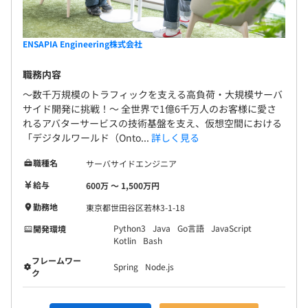
ENSAPIA Engineering株式会社
職務内容
〜数千万規模のトラフィックを支える高負荷・大規模サーバ
サイド開発に挑戦！〜 全世界で1億6千万人のお客様に愛さ
れるアバターサービスの技術基盤を支え、仮想空間における
「デジタルワールド（Onto...
詳しく見る
職種名
サーバサイドエンジニア
給与
600万 〜 1,500万円
勤務地
東京都世田谷区若林3-1-18
Python3
Java
Go言語
JavaScript
開発環境
Kotlin
Bash
フレームワー
Spring
Node.js
ク