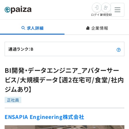
ログイン
新規登録
求人詳細
企業情報
転職・キャリア
未経験転職
求人検索
通過ランク：B
新卒就活
求人検索
インタビュー
BI開発・データエンジニア_アバターサー
学習
求人検索
インタビュー
転職成功ガイド
ビス/大規模データ【週2在宅可/食堂/社内
本選考
スキルチェック
講座一覧
ジムあり】
転職成功ガイド
転職エージェント
ゲーム・マンガ
インターン
プログラミング言語
正社員
問題集
メディア
SQL
4択課題
ENSAPIA Engineering株式会社
新卒エージェント
paizaとは？
Tech Team Journal
評価結果一覧
ナレッジ