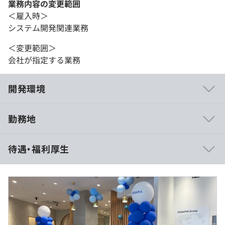
業務内容の変更範囲
＜雇入時＞
システム開発関連業務
＜変更範囲＞
会社が指定する業務
開発環境
勤務地
・クラウドベースで開発をしており、NoSQL基盤で大容
待遇・福利厚生
量のデータを扱っています
・新しい技術を取り入れやすい環境です
・プロジェクトの特性に合わせて、Go, Kotlinなど様々な
言語で開発をしています※現在はGoのプロジェクトが多
いです。
年収 600万円 〜 1000万円
月額：500,000円〜833,334円
∟(内訳)基本給： 367,306 円〜 613,959 円