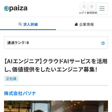
ログイン
新規登録
求人詳細
企業情報
転職・キャリア
未経験転職
求人検索
通過ランク：B
新卒就活
求人検索
インタビュー
【AIエンジニア】クラウドAIサービスを活用
学習
求人検索
インタビュー
転職成功ガイド
し、価値提供をしたいエンジニア募集！
本選考
スキルチェック
講座一覧
転職成功ガイド
転職エージェント
正社員
ゲーム・マンガ
インターン
プログラミング言語
問題集
株式会社パソナ
メディア
SQL
4択課題
新卒エージェント
paizaとは？
Tech Team Journal
評価結果一覧
ナレッジ