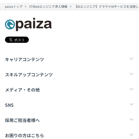
paizaトップ
IT/Webエンジニア求人情報
【AIエンジニア】クラウドAIサービスを活用
キャリアコンテンツ
転職・キャリア
未経験転職
新卒就活
スキルアップコンテンツ
学習
スキルチェック
マンガ・ゲーム
メディア・その他
Tech Team Journal
paiza times
note
SNS
X
Facebook
採用ご担当者様へ
採用・教育をお考えの企業様へ
中途求人掲載はこちら
お困りの方はこちら