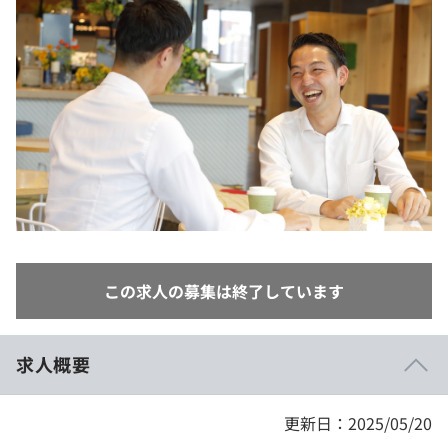
イベント・セミナー
paiza times
再チャレンジ結果一覧
リファレンス
インタビュー
note
就活成功ガイド
プラン
個人向けプラン
法人向けプラン
学校向けプラン
この求人の募集は終了しています
契約内容・クーポン
求人概要
更新日：2025/05/20