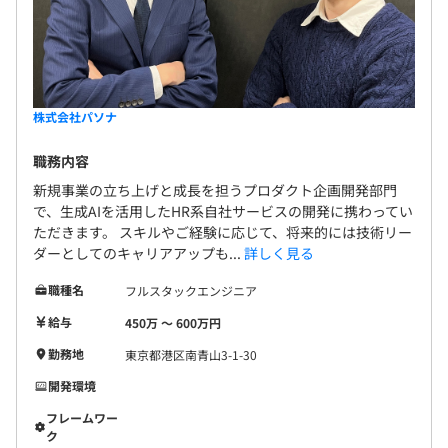
・通勤手当
※各種手当は、個人毎の役割・状況に応じて支給いたしま
す。
株式会社パソナ
賞与：年2回（6月、12月）
職務内容
新規事業の立ち上げと成長を担うプロダクト企画開発部門
で、生成AIを活用したHR系自社サービスの開発に携わってい
ただきます。 スキルやご経験に応じて、将来的には技術リー
昇給・昇格年1回
ダーとしてのキャリアアップも...
詳しく見る
職種名
フルスタックエンジニア
給与
450万 〜 600万円
・各種保険完備（健康保険／厚生年金／雇用保険／労災保
勤務地
東京都港区南青山3-1-30
険）
開発環境
フレームワー
ク