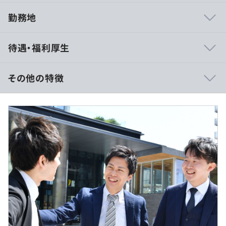
勤務地
・基本的にマネージャーも一プレイヤーとして活躍してい
待遇・福利厚生
るチームですので、技術的な相談・プライベートな相談、
なんでも相談議論が行いやすい組織です。
・中途入社者の方、グローバルメンバーの方も多数在籍。
その他の特徴
年次の壁がありません。
・『Slack』ではチームメンバー同士のコミュニケーショ
月給 291,000円～ 基本給￥225,000～を含む/月
ンはもちろん。チーム外でも「技術情報」「健康」「子育
て」「旅行」など様々なチャネルでコミュニケーションが
■賞与実績:年2回(6月・12月)
活性化しています。
■他諸手当（職位手当、役割手当、職務手当、職務手当
・子育てと両立している方や副業を行っている方等、ワー
②（固定残業手当：20,000円～60,000円）
クライフバランスも大切にしています。
※経験、能力を考慮の上、当社規定により決定いたしま
す。
・固定残業超過分別途支給
・固定残業代の相当時間：6時間5分～33時間35分/月
主にMac、その他自宅作業に必要な場合ディスプレイなど
職位により変更になります。
貸与しています。処理負荷が高いPJT担当時にはマシンス