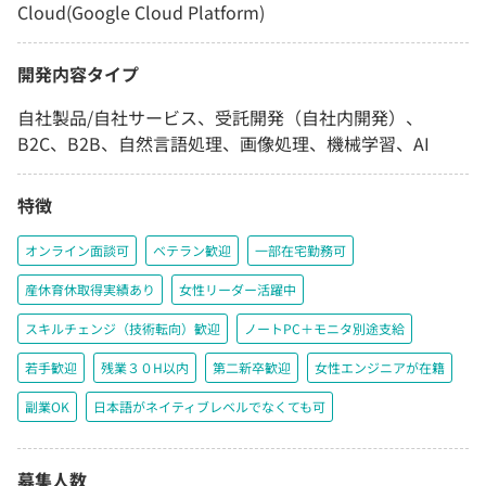
Cloud(Google Cloud Platform)
開発内容タイプ
自社製品/自社サービス、受託開発（自社内開発）、
B2C、B2B、自然言語処理、画像処理、機械学習、AI
特徴
オンライン面談可
ベテラン歓迎
一部在宅勤務可
産休育休取得実績あり
女性リーダー活躍中
スキルチェンジ（技術転向）歓迎
ノートPC＋モニタ別途支給
若手歓迎
残業３０H以内
第二新卒歓迎
女性エンジニアが在籍
副業OK
日本語がネイティブレベルでなくても可
募集人数