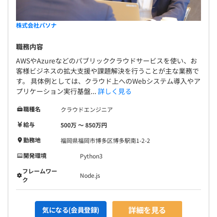
株式会社パソナ
職務内容
AWSやAzureなどのパブリッククラウドサービスを使い、お
客様ビジネスの拡大支援や課題解決を行うことが主な業務で
す。 具体例としては、クラウド上へのWebシステム導入やア
プリケーション実行基盤...
詳しく見る
職種名
クラウドエンジニア
給与
500万 〜 850万円
勤務地
福岡県福岡市博多区博多駅南1-2-2
開発環境
Python3
フレームワー
Node.js
ク
詳細を見る
気になる(会員登録)