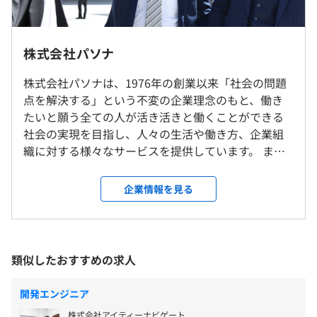
職位が上がると、固定残業相当時間が少なくなります。
ペックの調整も行います。
愛知、大阪、兵庫（淡路島）、福岡、島根（すべて弊社
【年収例】
Lab内）での勤務も可能です。
株式会社パソナ
・年収450万（24万／月額+賞与など）メンバー
※現状テレワーク比率8割/月ほどの勤務です。
・年収550万（30万／月額+賞与など）プロジェクトリー
プロジェクトごとに選択、アジャイル、スクラム、グロー
※プロジェクトによりお取引先企業内での作業も発生しま
株式会社パソナは、1976年の創業以来「社会の問題
ダー
バルチーム（多国籍メンバー）
す。
点を解決する」という不変の企業理念のもと、働き
・年収650万（37万+賞与など）プロジェクトマネジャー
※全国転勤制ですが、転勤は稀となります。
たいと願う全ての人が活き活きと働くことができる
・年収730万（50万／月額+賞与など）サービスマネジャ
社会の実現を目指し、人々の生活や働き方、企業組
ー
織に対する様々なサービスを提供しています。 ま
就業場所の変更範囲
・年収1,000万（74万／月額+賞与など）プロデューサー
た、現在は専門性の高いエンジニアが多数在籍する
＜雇入時＞
「テクノロジー企業」として、ITソリューションの提
雇入時：東京本社、および自宅
企業情報を見る
供や自社プロダクトの開発にも取り組んでいます。
＜変更範囲＞
【私たちのミッション】 人×テクノロジーの力で、
変更範囲：会社の定める場所（テレワークを行う場所を含
BigQuery、Keras、PyTorch、pandas、scikit-learn、
「人を活かす」ための課題解決に取り組む そして、
む）
（※
想定年収
は年収提示額を保証するものではありません）
Jupyter Notebook、NumPy
テクノロジーの力で人の価値を最大化し新たなビジ
類似したおすすめの求人
ネスを創造する 私たちが目指すのは、テクノロジー
受動喫煙防止措置に関する事項
を活用することで、人が「人にしかできない仕事」
・従業員に対する受動喫煙対策：あり
開発エンジニア
へシフトできる環境をつくり、人を活かす社会を実
9：00〜17：30（実働7.5時間）
敷地内禁煙（喫煙場所あり）
株式会社アイティーナビゲート