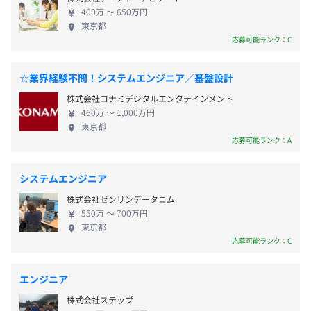
現することです。 その実現に向けて、当社は4つの柱
※勤務地がお取引先企業の場合、変更の可能性がありま
400万 〜 650万円
を軸に事業を推進しています。 ▼1、お客様の内製化
す。
東京都
支援 お客様（エンドユーザー）の目指す姿の実現に
応募可能ランク：C
休憩時間：12：00〜13：00（60分）
むけて、お客様と共創しながらソリューションを生
平均残業時間：平均15時間／月
み出す。 そして、企業社員の方々の人材育成におけ
☆業界経験不問！システムエンジニア／基盤設計
る支援も行い、お客様自らがDXを推進できるよう伴
株式会社コナミデジタルエンタテインメント
走する。 ▼2、プロダクト開発 社会課題・地域課題
460万 〜 1,000万円
に対し、どのように解決が出来るのか。 最適なテク
【年間休日120日以上】
東京都
ノロジーを用いその解決に繋がるサービスを企画開
応募可能ランク：A
・完全週休2日制（土日祝）
発する。 ▼3、人材育成 社会の変化に対応できるデ
・年末年始休暇
ジタル人材を育成するために、技術分野にとどまら
・年次有給休暇
システムエンジニア
ない多様な研修と、 プロジェクト参画の機会を提供
・結婚休暇
株式会社ゼンリンデータコム
する。 ▼４、地域のデジタル化 地域の課題にあわせ
・忌引休暇
550万 〜 700万円
て、テクノロジーを導入し、より豊かな街づくりと
・裁判員特別休暇
東京都
市民のデジタルスキル向上の実現を目指す。 本当に
応募可能ランク：C
・事故休暇
必要とされるものを「共創」という形でご提供し、
・赴任休暇
私たちだからこそできる社会課題解決に取り組んで
・産前産後休暇
エンジニア
います。
・育児・介護休業
株式会社ステップ