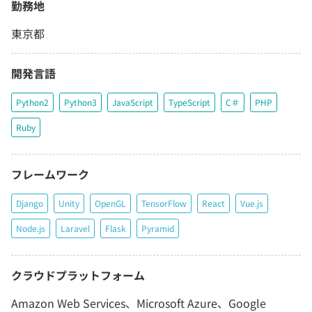
勤務地
東京都
開発言語
Python2
Python3
JavaScript
TypeScript
C＃
PHP
Ruby
フレームワーク
Django
Unity
OpenGL
TensorFlow
React
Vue.js
Node.js
Laravel
Flask
Pyramid
クラウドプラットフォーム
Amazon Web Services、Microsoft Azure、Google