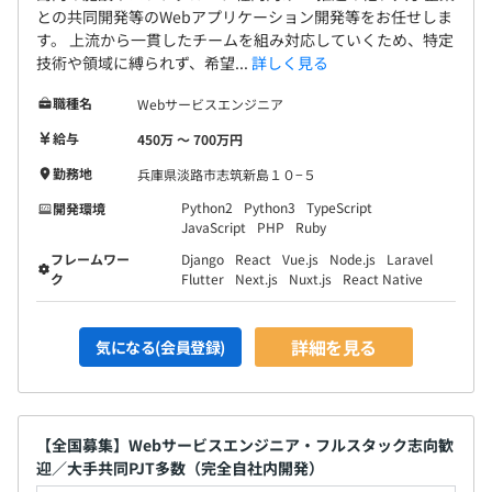
との共同開発等のWebアプリケーション開発等をお任せしま
す。 上流から一貫したチームを組み対応していくため、特定
技術や領域に縛られず、希望...
詳しく見る
職種名
Webサービスエンジニア
給与
450万 〜 700万円
勤務地
兵庫県淡路市志筑新島１０−５
Python2
Python3
TypeScript
開発環境
JavaScript
PHP
Ruby
フレームワー
Django
React
Vue.js
Node.js
Laravel
ク
Flutter
Next.js
Nuxt.js
React Native
詳細を見る
気になる(会員登録)
【全国募集】Webサービスエンジニア・フルスタック志向歓
迎／大手共同PJT多数（完全自社内開発）