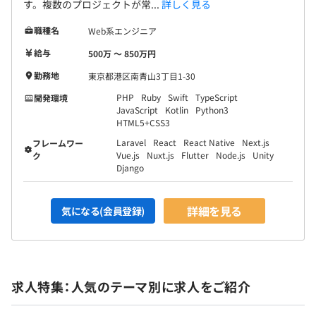
す。複数のプロジェクトが常...
詳しく見る
職種名
Web系エンジニア
給与
500万 〜 850万円
勤務地
東京都港区南青山3丁目1-30
PHP
Ruby
Swift
TypeScript
開発環境
JavaScript
Kotlin
Python3
HTML5+CSS3
Laravel
React
React Native
Next.js
フレームワー
Vue.js
Nuxt.js
Flutter
Node.js
Unity
ク
Django
詳細を見る
気になる(会員登録)
求人特集：人気のテーマ別に求人をご紹介