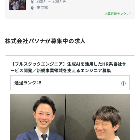
・看護休暇
380万 〜 800万円
・チャレンジ休暇（勤続5年ごとに1週間の特別休暇）
東京都
※勤務先がお取引先企業（派遣先企業もしくは受託案件実
応募可能ランク：C
施場所）の場合、変更の可能性あり
【有給休暇取得奨励】
株式会社パソナが募集中の求人
・HAPPY HOLIDAY休暇（土日含み最大9連休取得可能）
・MY DAY休暇（誕生日月）
・マイケアデー（健康診断日）
【フルスタックエンジニア】生成AIを活用したHR系自社サ
ービス開発／新規事業領域を支えるエンジニア募集
通過ランク：B
・職位手当
・役割手当
・職務手当
・職務手当②（固定残業手当）
・時間外勤務手当
・深夜勤務手当
・法定休日勤務手当