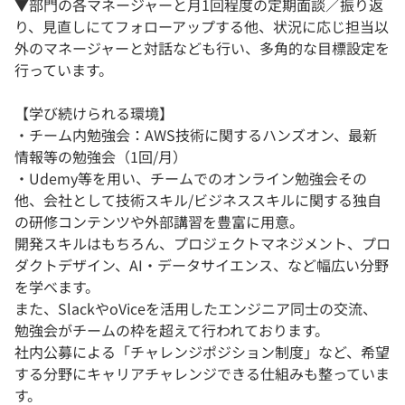
▼部門の各マネージャーと月1回程度の定期面談／振り返
り、見直しにてフォローアップする他、状況に応じ担当以
外のマネージャーと対話なども行い、多角的な目標設定を
行っています。
【学び続けられる環境】
・チーム内勉強会：AWS技術に関するハンズオン、最新
情報等の勉強会（1回/月）
・Udemy等を用い、チームでのオンライン勉強会その
他、会社として技術スキル/ビジネススキルに関する独自
の研修コンテンツや外部講習を豊富に用意。
開発スキルはもちろん、プロジェクトマネジメント、プロ
ダクトデザイン、AI・データサイエンス、など幅広い分野
を学べます。
また、SlackやoViceを活用したエンジニア同士の交流、
勉強会がチームの枠を超えて行われております。
社内公募による「チャレンジポジション制度」など、希望
する分野にキャリアチャレンジできる仕組みも整っていま
す。