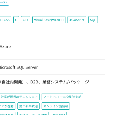
ework
L+CSS
C
C++
Visual Basic(VB.NET)
JavaScript
SQL
 Azure
crosoft SQL Server
（自社内開発）、B2B、業務システム/パッケージ
社長が現役or元エンジニア
ノートPC＋モニタ別途支給
ニアが在籍
第二新卒歓迎
オンライン面談可