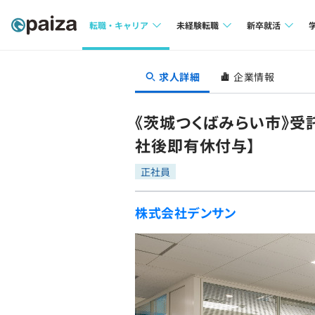
転職・キャリア
未経験転職
新卒就活
求人検索
求人検索
求人検索
求人詳細
企業情報
本選考
インタビュー
インタビュー
インターン
《茨城つくばみらい市》受
転職成功ガイド
転職成功ガイド
社後即有休付与】
新卒エージェ
転職エージェント
正社員
イベント・セ
株式会社デンサン
インタビュー
就活成功ガイ