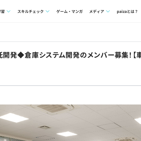
学習
スキルチェック
ゲーム・マンガ
メディア
paizaとは？
講座一覧
プログラミング言語
Tech Team Journal
問題集
SQL
paiza times
託開発◆倉庫システム開発のメンバー募集！【
4択課題
評価結果一覧
note
ント
ナレッジ
再チャレンジ結果一覧
ミナー
リファレンス
プラン
ド
個人向けプラン
法人向けプラン
学校向けプラン