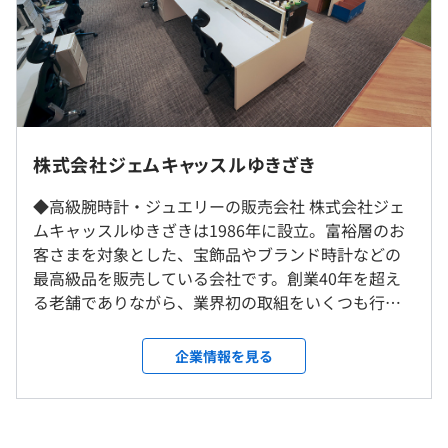
高性能グラフィックボード
モニタ: WQHD(2560x1440) 縦横回転可 複数枚可
（※
想定年収
は年収提示額を保証するものではありません）
プロジェクトごとに選択、オブジェクト指向、ウォーター
※入社後に名古屋営業所で研修を実施する可能性がござい
フォール、アジャイル
ます（最大4週間程度です）
株式会社ジェムキャッスルゆきざき
※転勤はありません
8:30～17:30
◆高級腕時計・ジュエリーの販売会社 株式会社ジェ
10:00～19:00
ムキャッスルゆきざきは1986年に設立。富裕層のお
就業場所の変更範囲
※シフトは選択できます。
客さまを対象とした、宝飾品やブランド時計などの
＜雇入時＞
※所定労働時間：8時間、休憩60分
最高級品を販売している会社です。創業40年を超え
東京事業所
※平均残業時間24h/月
る老舗でありながら、業界初の取組をいくつも行う
＜変更範囲＞
休憩時間：60分
などベンチャー気質を兼ね備えています。著名人やプ
会社の定める場所
平均残業時間：固定残業代（24時間分）を超える残業は
ロスポーツ選手のお客様も多く、経営基盤も安定
企業情報を見る
はぼありません
し、売り上げも上昇し続けています。 ◆裁量の大き
受動喫煙防止措置に関する事項
い社内システム開発 現在は社内SE8名（福岡4名、名
従業員に対する受動喫煙対策：敷地内全面禁煙
古屋4名）でインフラ構築～システム開発までおこな
従業員の健康増進のため、休憩時間も含め就業時間は全面
っています。主な業務は基幹システムや自社ECサイ