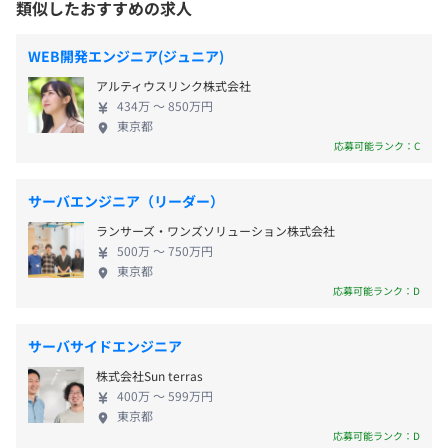
類似したおすすめの求人
・休日：114日
禁煙としています。
トの設計・構築業務です。そのほかには、ネットワー
・月の公休数：9日
タバコの臭いが気になることがありません。
・毎日エンジニア3名で約10分程度の進捗確認をおこなっ
クやファイルサーバの管理があります。少数精鋭のた
・夏季・冬季休暇：6日
WEB開発エンジニア(ジュニア)
ています
め業務範囲が広いですが、幅広い知識と経験を得る
・有給休暇：（10日～）
・タスクは1週間に一度の部署会議で決定、進捗報告をお
アルティウスリンク株式会社
ことができます。また、経営戦略やIT戦略などの上流
※有給休暇の取得率は約7割！有給が取りやすい環境で
434万 〜 850万円
こなっています
に関われるので、ワンランク上のキャリアを目指す
す。
東京都
東京メトロ日比谷線「六本木駅」徒歩5分
・気軽に相談や意見ができる雰囲気です
ことができます。 ◆明確なキャリアプラン 3カ月に1
応募可能ランク：C
回以上、上司と面談があり、キャリアアップについ
【開発環境】
て話し合う機会があります。会社、上司が自分に何を
サーバエンジニア（リーダー）
◆Web開発
求めているのかを密に確認することで、効率的なキ
・通勤手当（会社規定に基づき支給）
サーバ：レンタルサーバ、自社内オンプレミス
ランサーズ・ワンズソリューション株式会社
ャリアアップを図る事が可能です。 ◆働きやすい職
・資格手当
500万 〜 750万円
サーバOS：CentOS
場 有給取得率は7割！休暇を取得しやすい環境です。
・役職手当
東京都
Webサーバ：Apache
また固定残業時間を超える残業はありません。 土日
応募可能ランク：D
・出張手当
データベース：MariaDB、MySQL
の休みも取得可能です。 勤続年数に応じた旅行補助
・残業手当（固定残業代制超過分）
開発言語：PHP
金制度もあり、プライベートも充実させられる環境
・家族手当（配偶者2万円／月、子ども1人1万円／月、3
サーバサイドエンジニア
PHPフレームワーク：独自MVCフレームワーク
です。 【当社の強み】 ◆創業40年。東京／横浜／名
人目以降は2万円／月）
IDE：IntelliJ IDEA
株式会社Sun terras
古屋／大阪／神戸／福岡／熊本の一等地に店舗を構
バージョン管理：Git、SVN
400万 〜 599万円
え、この約10年で売り上げは約21倍（18億→277
東京都
プロジェクト管理：Redmine
億）と成長中！ 直近の年度のグループ売上高は約
応募可能ランク：D