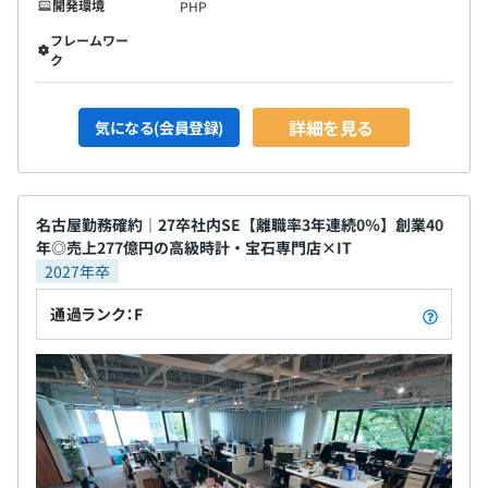
開発環境
PHP
フレームワー
ク
詳細を見る
気になる(会員登録)
名古屋勤務確約｜27卒社内SE【離職率3年連続0％】創業40
年◎売上277億円の高級時計・宝石専門店×IT
2027年卒
通過ランク：F