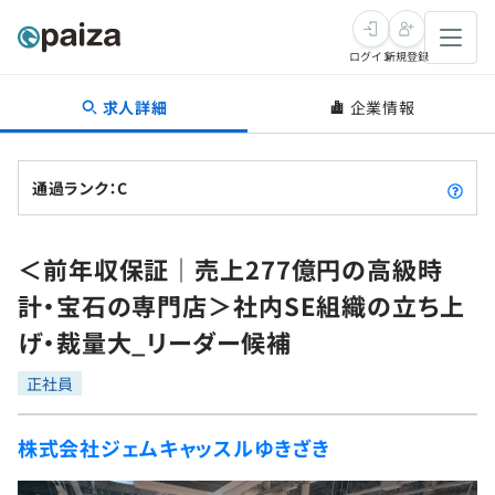
ログイン
新規登録
求人詳細
企業情報
転職・キャリア
未経験転職
求人検索
通過ランク：C
新卒就活
求人検索
インタビュー
＜前年収保証｜売上277億円の高級時
学習
求人検索
インタビュー
転職成功ガイド
計・宝石の専門店＞社内SE組織の立ち上
本選考
スキルチェック
講座一覧
げ・裁量大_リーダー候補
転職成功ガイド
転職エージェント
ゲーム・マンガ
インターン
プログラミング言語
正社員
問題集
メディア
SQL
4択課題
株式会社ジェムキャッスルゆきざき
新卒エージェント
paizaとは？
Tech Team Journal
評価結果一覧
ナレッジ