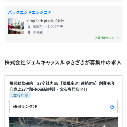
277億円にのぼります。 店舗の立地へのこだわりが
賞与実績：年2回
強く、すべて一等地に構えています。 ◆在庫数が多
バックエンドエンジニア
く店舗間での商品のやり取りなどもおこなうこと
外部の人事評価制度を採用しています。
Prop Tech plus株式会社
で、機会損失をなくしています。 また、自社で買
半期ごとの目標設定、振り返りによる評価をおこなってい
500万 〜 1,000万円
い取って店頭に並べるため、適正価格で購入するこ
昇給：年2回
東京都
ます。
とができます。 その結果「ゆきざきに来ればいつ
応募可能ランク：C
評価基準が明確のため、昇給もしやすく、実績を出せば昇
でも欲しいものが買える」という高い顧客満足度に
格のスピードも早いです。
つながっています。 ◆現在は当社オリジナルのジュ
エリーの販売も手掛けており、さらに当社の強みを
・健康保険
株式会社ジェムキャッスルゆきざきが募集中の求人
伸ばす取り組みを展開しています。 ◆EC部門やシス
・厚生年金
テム部門への投資も活発で、更なる会社の成長の為
・雇用保険
SE9名で構成されています。（名古屋5名、福岡4名）
に同部門の強化を行っております。
・労災保険
福岡勤務確約｜27卒社内SE【離職率3年連続0％】創業40年
◎売上277億円の高級時計・宝石専門店×IT
2027年卒
SE8名でインフラ構築～システム開発までおこなっていま
通過ランク：F
無期雇用
す。