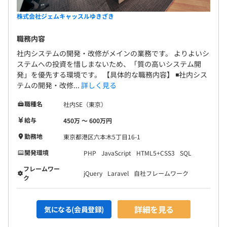
株式会社ジェムキャッスルゆきざき
職務内容
社内システムの開発・改修がメインの業務です。 よりよいシ
ステムへの投資を惜しまないため、「質の高いシステム開
発」を優先する環境です。 【具体的な職務内容】 ◾️社内シス
テムの開発・改修...
詳しく見る
職種名
社内SE（東京）
給与
450万 〜 600万円
勤務地
東京都港区六本木5丁目16-1
開発環境
PHP
JavaScript
HTML5+CSS3
SQL
フレームワー
jQuery
Laravel
自社フレームワーク
ク
詳細を見る
気になる(会員登録)