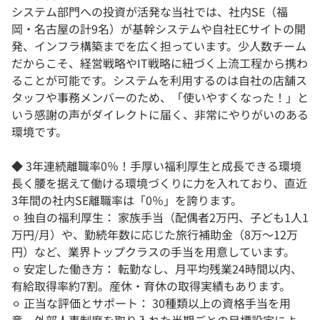
システム部門への投資が活発な当社では、社内SE（福
岡・名古屋の計9名）が基幹システムや自社ECサイトの開
発、インフラ構築までを広く担っています。少人数チーム
だからこそ、経営戦略やIT戦略に紐づく上流工程から携わ
ることが可能です。システムを利用するのは自社の店舗ス
タッフや事務メンバーのため、「使いやすくなった！」と
いう感謝の声がダイレクトに届く、非常にやりがいのある
環境です。
◆ 3年連続離職率0％！手厚い福利厚生と成長できる環境
長く腰を据えて働ける環境づくりに力を入れており、直近
3年間の社内SE離職率は「0％」を誇ります。
⚪︎ 独自の福利厚生： 家族手当（配偶者2万円、子ども1人1
万円/月）や、勤続年数に応じた旅行補助金（8万～12万
円）など、業界トップクラスの手当を用意しています。
⚪︎ 安定した働き方： 転勤なし、月平均残業24時間以内、
有給取得率約7割。産休・育休の取得実績もあります。
⚪︎ 正当な評価とサポート： 30種類以上の資格手当を用