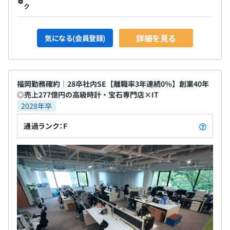
ク
詳細を見る
気になる(会員登録)
福岡勤務確約｜28卒社内SE【離職率3年連続0％】創業40年
◎売上277億円の高級時計・宝石専門店×IT
2028年卒
通過ランク：F