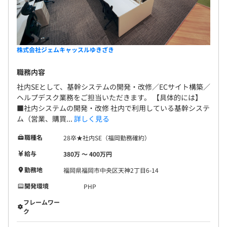
株式会社ジェムキャッスルゆきざき
職務内容
社内SEとして、基幹システムの開発・改修／ECサイト構築／
ヘルプデスク業務をご担当いただきます。 【具体的には】
■社内システムの開発・改修 社内で利用している基幹システ
ム（営業、購買...
詳しく見る
職種名
28卒★社内SE（福岡勤務確約）
給与
380万 〜 400万円
勤務地
福岡県福岡市中央区天神2丁目6-14
開発環境
PHP
フレームワー
ク