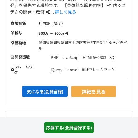
発」を優先する環境です。 【具体的な職務内容】 ◾️社内シス
テムの開発・改修 ◾️E...
詳しく見る
職種名
社内SE（福岡）
給与
600万 〜 800万円
愛知県福岡県福岡市中央区天神2丁目6-14 ゆきざきビ
勤務地
ル
開発環境
PHP
JavaScript
HTML5+CSS3
SQL
フレームワー
jQuery
Laravel
自社フレームワーク
ク
詳細を見る
気になる(会員登録)
【名古屋／社内SE】家族手当＆離職率0％！売上277億の安
定企業で自社システムの要件定義から携わる
応募する(会員登録する)
通過ランク：C