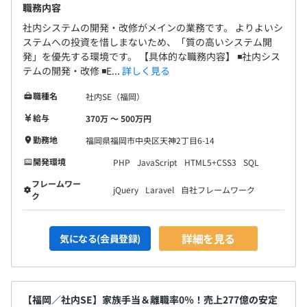
職務内容
社内システムの開発・改修がメインの業務です。 よりよいシ
ステムへの投資を惜しまないため、「質の高いシステム開
発」を優先する環境です。 【具体的な職務内容】 ◾️社内シス
テムの開発・改修 ◾️E...
詳しく見る
職種名
社内SE（福岡）
給与
370万 〜 500万円
勤務地
福岡県福岡市中央区天神2丁目6-14
開発環境
PHP
JavaScript
HTML5+CSS3
SQL
フレームワー
jQuery
Laravel
自社フレームワーク
ク
詳細を見る
気になる(会員登録)
【福岡／社内SE】家族手当＆離職率0％！売上277億の安定