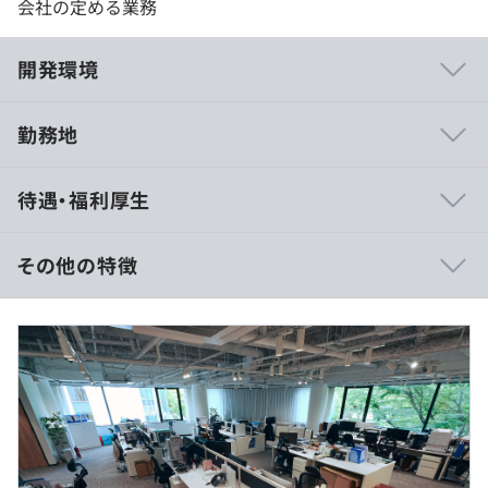
会社の定める業務
開発環境
勤務地
・社内システム（商品検索、顧客管理、売上登録などを実
待遇・福利厚生
装）
※社内システムのポータブルデバイスで使用できるように
するシステムを、現在開発中です。
その他の特徴
◾️給与形態：月給制
◾️月給：271,800円～
・基本給：180,000円～
ご相談の上、ご希望のマシンを用意いたします。
・固定残業代：36,800円～ （24時間分。超過分は別途支
<例>※Macの用意も可能
給）
CPU: Core i9以上
・諸手当：55,000円～を含む／月
メモリ: 32GB以上
・前職年収保証
SSD: 500GB以上