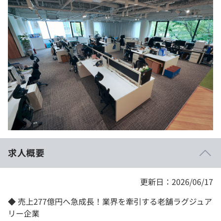
イベント・セミナー
paiza times
再チャレンジ結果一覧
リファレンス
インタビュー
note
就活成功ガイド
プラン
個人向けプラン
法人向けプラン
学校向けプラン
求人概要
契約内容・クーポン
更新日：2026/06/17
◆ 売上277億円へ急成長！業界を牽引する老舗ラグジュア
リー企業