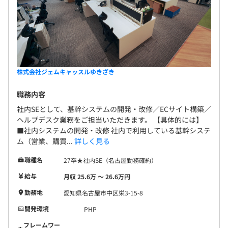
株式会社ジェムキャッスルゆきざき
職務内容
社内SEとして、基幹システムの開発・改修／ECサイト構築／
ヘルプデスク業務をご担当いただきます。 【具体的には】
■社内システムの開発・改修 社内で利用している基幹システ
ム（営業、購買...
詳しく見る
職種名
27卒★社内SE（名古屋勤務確約）
給与
月収 25.6万 〜 26.6万円
勤務地
愛知県名古屋市中区栄3-15-8
開発環境
PHP
フレームワー