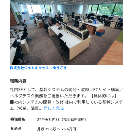
6カ月（期間の変更あり）
株式会社ジェムキャッスルゆきざき
職務内容
社内SEとして、基幹システムの開発・改修／ECサイト構築／
ヘルプデスク業務をご担当いただきます。 【具体的には】
■社内システムの開発・改修 社内で利用している基幹システ
ム（営業、購買...
詳しく見る
職種名
27卒★社内SE（福岡勤務確約）
給与
月収 25.6万 〜 26.6万円