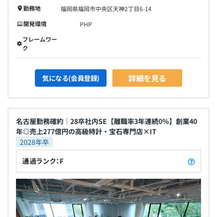
勤務地
福岡県福岡市中央区天神2丁目6-14
開発環境
PHP
フレームワー
ク
詳細を見る
気になる(会員登録)
名古屋勤務確約｜28卒社内SE【離職率3年連続0％】創業40
年◎売上277億円の高級時計・宝石専門店×IT
2028年卒
通過ランク：F