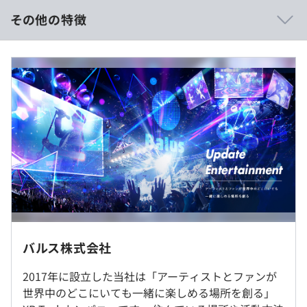
・Notion, Zenhubを使って、ノウハウや議事録、日報な
その他の特徴
どの情報共有を行っている
・特定の人だけしかできない業務が存在しない（属人性を
なくす取り組みをしている）
（※
想定年収
は年収提示額を保証するものではありません）
《裁量労働制》
https://spwn.jp/
・専門業務型裁量労働制
・1日あたりのみなし労働：9時間
休憩時間：60分
平均残業時間：裁量労働制
・メンター制度を導入している
・本番にデプロイされるコードには、全てコードレビュー
またはペアプログラミングを実施している
・「リファクタリングは随時行われるべき」という価値観
バルス株式会社
※リモート勤務可
・土・日
をメンバー全員が共有しており、日常的に実施している
・祝日
2017年に設立した当社は「アーティストとファンが
就業場所の変更範囲
・年末年始
世界中のどこにいても一緒に楽しめる場所を創る」
＜雇入時＞