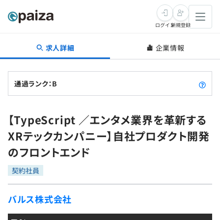
ログイン
新規登録
求人詳細
企業情報
転職・キャリア
未経験転職
求人検索
通過ランク：B
新卒就活
求人検索
インタビュー
【TypeScript ／エンタメ業界を革新する
学習
求人検索
インタビュー
転職成功ガイド
XRテックカンパニー】自社プロダクト開発
本選考
スキルチェック
講座一覧
のフロントエンド
転職成功ガイド
転職エージェント
ゲーム・マンガ
インターン
プログラミング言語
契約社員
問題集
メディア
SQL
4択課題
バルス株式会社
新卒エージェント
paizaとは？
Tech Team Journal
評価結果一覧
ナレッジ