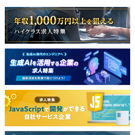
◆開発に複雑な要件が絡む場合は、イベントストーミング
用を決定します。
というモデリング手法で他チームの関係者を巻き込み要件
の洗い出しをおこなう。
◆Design Docでたたきの設計を作成、レビューでのブラ
ッシュアップを経て、開発をおこなう。
あるコンテキスト（背景）から、ある実装方法を決定し
たこと、決定のトレードオフなどを残しておく。
【開発環境】
言語：TypeScript（Node.js）
フレームワーク：React, Express
データベース：Firestore, PostgreSQL
ソースコード管理：GitHub
CI/CD：Github Actions
分析基盤：BigQuery, Looker, metabase, redash
構成管理ツール：Terraform
プロジェクト管理：Notion
情報共有ツール：Slack、Notion, ZenHub
インフラ：AWS、GCP