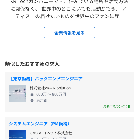
・有給休暇
XR Techカンパニーです。 住んでいる場所や活動方法
本社、および労働者の自宅
・慶弔休暇
に関係なく、 世界中のどこにいても活動ができ、 ア
OS: Wnidows, Mac 選択可能
＜変更範囲＞
・産前産後休暇 など
ーティストの届けたいものを世界中のファンに届
メモリ: 16GB ~ 32GB
本社、およびすべての支社（今後新設する支社も含む）、
け、 そのファンからの応援で活動をしていける社会
労働者の自宅での勤務
を作りたいと思っています。 言語・国境を超えて
PCが足りない 古い場合は最新のPCをご用意いたします
企業情報を見る
『ライブって楽しいな！』を 世界中のファンに届け
・交通費支給（月5万円まで）
受動喫煙防止措置に関する事項
るために誕生したバルス。 ・XRを活用し、世界中の
・リモートワーク手当
従業員に対する受動喫煙対策：あり
人がどこにいても活躍できるインフラ ・データを自
屋内原則禁煙
動で分析し、才能ある人が簡単に運営できるツール
スクラム、ペアプロ、チケット駆動開発
類似したおすすめの求人
このようなものをサービスを提供し、 才能あるふれ
る個人がクリエイティブに向き合い暮らしていける
【東京勤務】バックエンドエンジニア
給与改定することがある（年1回）
社会を目指します。 ▼Vision 世界中のどこに住んで
株式会社VRAIN Solution
いても、 性別、人種、年齢、外見に 左右されること
600万 〜 800万円
なく、 自分の才能で生きていける社会を作る
東京都
▼Mission 高度な知識がなくても、 誰もが気軽に作
応募可能ランク：B
り、 ファンと一緒に楽しめる環境を作る ▼Value 目
各種社会保険完備
指すは予想外： アーティストとファンの100%の期待
（雇用保険・労災保険・健康保険・厚生年金保険）
Terraform
システムエンジニア（PM候補）
に応えるのは当たり前。アーティストとファンの期
GMO AIコネクト株式会社
待を超えるのも当たり前。 バルスはアーティストと
480万 〜 720万円