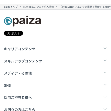
paizaトップ
IT/Webエンジニア求人情報
【TypeScript ／エンタメ業界を革新す
キャリアコンテンツ
転職・キャリア
未経験転職
新卒就活
スキルアップコンテンツ
学習
スキルチェック
マンガ・ゲーム
メディア・その他
Tech Team Journal
paiza times
note
SNS
X
Facebook
採用ご担当者様へ
採用・教育をお考えの企業様へ
中途求人掲載はこちら
お困りの方はこちら