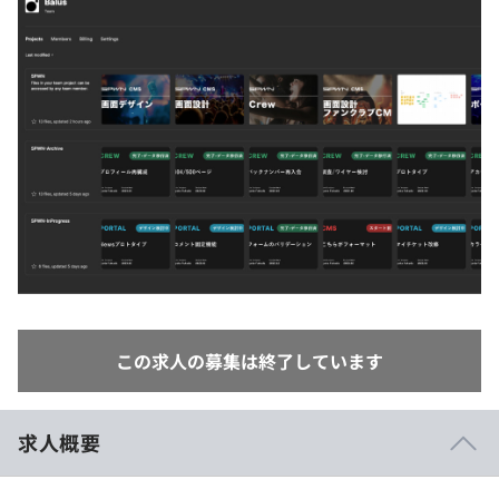
イベント・セミナー
paiza times
再チャレンジ結果一覧
リファレンス
インタビュー
note
就活成功ガイド
プラン
個人向けプラン
法人向けプラン
学校向けプラン
契約内容・クーポン
この求人の募集は終了しています
求人概要