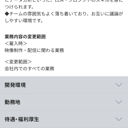
つけられます。
◆チームの雰囲気もよく落ち着いており、お互いに議論が
しやすい環境です。
業務内容の変更範囲
＜雇入時＞
映像制作・配信に関わる業務
＜変更範囲＞
会社内でのすべての業務
開発環境
勤務地
・開発に必要な全ての資料やデータ（個人情報を除く）
待遇・福利厚生
は、実装を担当するメンバーなら誰でも、上長その他の許
可の必要なく自由に閲覧できる