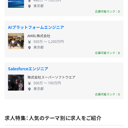
ファンの期待の先にある世界を現実にして、心とき
東京都
めく「ワオ！」体験を提供します。 感動にロジック
有期雇用
BigQuery
応募可能ランク：D
を： 「なぜ」から始まる疑問にロジカルな答えを持
っているのがプロ。 ロジカルな答えは、感覚や経験
契約更新の有無・契約期間の定め
AIプラットフォームエンジニア
ではなく、数字や事実にベースに自分の言葉で説明
あり(契約更新タイミング：初回は入社後6か月、2回目以
AMBL株式会社
ができること。 バルスは、なぜやっているのか分か
降は要相談)
500万 〜 1,200万円
らない状況に疑問を持ち、積極的に巻き込まれて改
東京都
善していくことに ワクワク感を抱くプロ集団です。
応募可能ランク：B
契約更新の判断基準
失敗も前進： ゴールに到達するために、できない理
本人の能力、業務量、業務成績、勤務態度、会社の経営状
由を探すより、できるようにするやり方を考える。
【開発スタイル】
Salesforceエンジニア
況により判断
停滞することは衰退と考え、ブレずにゴールを目指
◆2週間1スプリントとしてスクラム開発を採用。
株式会社スーパーソフトウエア
す。 バルスは、失敗しても、前進するためのチャレ
GitHub Issues でStoryとIssueをチケットを管理し、
500万 〜 700万円
ンジから学び続けるイテレーションを続けます。
契約更新の上限
ZenHubでカンバンでパイプラインを管理。
東京都
なし
◆モブプログラミング（複数人で同じタスクに取り組むプ
応募可能ランク：D
ログラミング手法）で、知見の共有や迅速な機能リリース
を意識して開発。
オンボーディングや難しいタスクに対して局所的に取り
求人特集：人気のテーマ別に求人をご紹介
6カ月（期間中、条件の変更はありません）
入れるなど、柔軟に利用。
※試用期間経過後に評価を実施し、無期雇用正社員への登