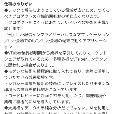
仕事のやりがい
◆テックで解決しようとしている領域が広いため、つくる
べきプロダクトの守備範囲もおのずと広くなります。
プロダクトをつくるにあたり、いろいろな技術を実戦で
試せます。
（例）Live配信インフラ／サーバレスなアプリケーション
／Live会場でのIoT／Live会場の端末で動くアプリケーシ
ョン
◆VTuber業界黎明期から業界を牽引しておりマーケット
シェアが取れているため、多種多様なVTuberコンテンツ
に関われる機会があります。
◆モダンな技術を積極的に取り入れており、実際に活用し
ていただける成長環境です。
・レガシー環境も最新の技術にリプレイスしたりモダンな
環境への投資を積極的おこなっています。
・コードレビューにChatGPTを利用したり、開発環境や
業務に積極的にAIを導入しています。
◆大規模なデータの単純な分析だけではない、AIを利用し
たデータ分析といった、LLM・プロンプトのスキルを身に