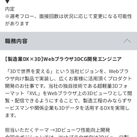
▼
内定
※選考フロー、面接回数は状況に応じて変更になる可能性
があります
職務内容
【製造業DX×3D】Webブラウザ3DCG開発エンジニア
「3Dで世界を変える」という当社ビジョンを、Webブラ
ウザ向け製品で実装し、広くお客様に活用頂くプロダクト
開発のお仕事です。当社の独自技術である超軽量3Dフォ
ーマット「XVL」をWebブラウザ上の3Dビューワとして閲
覧・配信できるようにすることで、製造工程のみならずサ
ービスマンや関係企業も3Dデータを活用するDXを実現し
ます。
担当いただくテーマ →3Dビューワ性能向上開発
今回のポジションでは、Webブラウザ向け3Dビューワ製