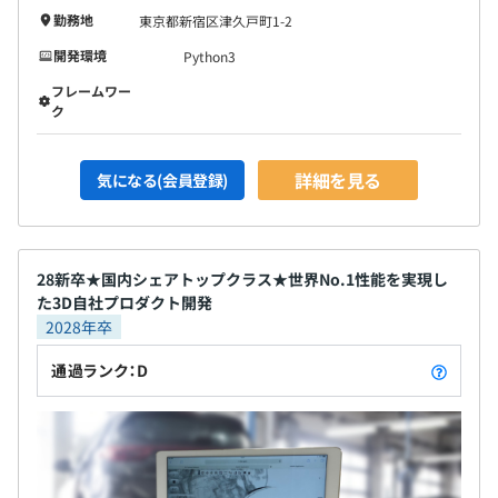
勤務地
東京都新宿区津久戸町1-2
開発環境
Python3
フレームワー
ク
【開発環境】
詳細を見る
気になる(会員登録)
・プログラム開発言語：JavaScript(ES6)
・開発プラットフォーム：Visual Studio
・生成AI：Google Gemini、ChatGPT、他
28新卒★国内シェアトップクラス★世界No.1性能を実現し
・ソースコード管理：Azure DevOps
た3D自社プロダクト開発
・プロジェクト管理：OBPM, 他
2028年卒
・情報共有ツール：Teams, 他
通過ランク：D
全社：約100名
うちエンジニア：約50名、非エンジニア職：50名