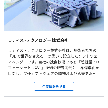
・賞与は年2回、約2ヶ月分を支給（上記の年収に含まれ
ースとした超軽量 3D 表現として、ラティスが提唱する表
ます）、業績に応じて業績賞与別途支給（上記の年収とは
現形式です。XVL を用いることで、3D CAD などで生成さ
別途支給されます）
れたデータを数百分の1 にまで軽量化することができま
す。
また、メモリが少ない環境で巨大な 3D データを高速表示
する技術の実装により、ネットワーク環境での 3D データ
就業場所の変更範囲
ラティス・テクノロジー株式会社
共有に最適な形式です。
（※
想定年収
は年収提示額を保証するものではありません）
＜雇入時＞
ラティス・テクノロジー株式会社は、技術者たちの
東京本社、および自宅
現在、干渉チェック機能を搭載した DMU や 3D ビジュア
「3Dで世界を変える」の思いで設立したソフトウェ
＜変更範囲＞
ル作業指示書を作成するソリューションが市場で高く評価
アベンダーです。自社の独自技術である「超軽量３D
会社の定める場所（テレワークを行う場所を含む）
フレックスタイム制
されています。当社の XVL は世界中の自動車産業、航空
フォーマット：XVL」技術の研究開発と世界標準化を
コアタイムは11:00-15:00
機産業、電機産業等多くの製造業の企業で採用されていま
目指し、関連ソフトウェアの開発および販売をおこ
フレキシブルタイムは7:00-22:00
受動喫煙防止措置に関する事項
す。
なっています。 XVLは度重なる深化とDX化の波によ
標準労働時間：8時間
従業員に対する受動喫煙対策：屋内原則禁煙
り、「日本のものづくり企業の根幹を担う3D」とし
企業情報を見る
残業時間は月20時間程度
製造業の大手では、3D CADの普及により蓄積された 3Dデ
て確固たる地位を築き始めています。高精度・高性能
休憩時間：休憩60分 ※昼食時間は業務の都合により各々
ータの有効活用を目的に、XVL製品を全社規模で導入する
を求められる製造業をはじめとするお客さまに認め
の自主性に任せています
ケースが増加し、国内外で急速に普及が進んでいます。
られ、20年以上活用されてきました。 しかし、まだ
平均残業時間：平均20時間／月
各線「飯田橋駅」より徒歩5分
まだ3Dのチカラが充分に活用され尽くしているとは