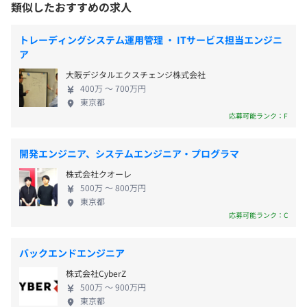
類似したおすすめの求人
【導入実績】
考えていません。AR・VR・MRといった拡張現実との
〜XVL製品を導入いただいている主な企業（一例）〜
融合や、AIなどを組み合わせることにより、さらなる
トレーディングシステム運用管理 ・ ITサービス担当エンジニ
■自動車関連
技術進化と社会貢献につながると確信しています。私
ア
完全週休2日制
トヨタ自動車 株式会社
たちはこれからも25年間で積み重ねられたことを発
年間休日120日以上
本田技研工業 株式会社
大阪デジタルエクスチェンジ株式会社
展させ、進化し続けてゆくことを目指しています。
年末年始休暇
400万 〜 700万円
MAN Trucks（ドイツ）
世界にはばたくソフトウェアを開発／販売したい、
東京都
夏季休暇（5日間）
という志ある方と一緒にさらなるチャレンジをして
応募可能ランク：F
リフレッシュ休暇（勤続年数に応じて）
■造船／重工業
ゆきたいと考えています。 「高い技術力をもって世
常石造船 株式会社
界に挑戦しよう」という気概を持っている方、また
開発エンジニア、システムエンジニア・プログラマ
新潟原動機 株式会社
「会社とともに成長したい」という熱い情熱を持っ
三菱重工業 株式会社
株式会社クオーレ
ている方、ラティス・テクノロジーという舞台で、
交通費支給
富士重工業 株式会社
500万 〜 800万円
一緒にチャレンジしてみませんか。 当社は働きやす
東京都
い環境づくりに努めています。 リモートワーク制度
応募可能ランク：C
■精密機器
やフレックス勤務制度を導入し、比較的自由度の高
オリンパス 株式会社
い働き方を実現していただけます。 また、月平均残
バックエンドエンジニア
カシオ計算機 株式会社
賞与実績：年2回（6月、12月）
業時間は、全社平均10時間程度。 プライベートも充
ソニー 株式会社
※別途、業績連動賞与あり
株式会社CyberZ
実させていただける環境で、ライフワークバランス
株式会社 ニコン
500万 〜 900万円
も充実しています。
東京都
ブラザー工業 株式会社