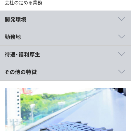
会社の定める業務
開発環境
勤務地
・日次・週次の定期ミーティングで進捗確認をおこない、
待遇・福利厚生
いつでも相談できる環境をつくっています。
・週1回のグループMTG、月1回の開発全体MTGで振り返
りやナレッジ共有をおこなっています。
その他の特徴
月給 363,625円 〜 452,125円
想定年収：5,000,000円 ～ 8,000,000円
・上記⽉収には固定残業代 86,600～135,400円/⽉を含
【開発実績】
みます
■世界最高水準の基本性能を備えた超軽量3Dフォーマッ
・固定残業代の相当時間：40時間/月
ト「XVL」による業務効率化製品群
・40時間以上は残業手当を支給
「XVL」 (eXtensible Virtual world description
・試用期間（3か月間）も条件は変わりません
Language) は、XML (eXtensible Markup Language) をベ