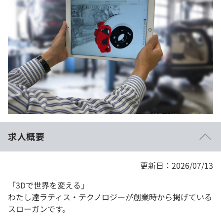
イベント・セミナー
paiza times
再チャレンジ結果一覧
リファレンス
インタビュー
note
就活成功ガイド
プラン
個人向けプラン
法人向けプラン
学校向けプラン
求人概要
契約内容・クーポン
更新日：2026/07/13
「3Dで世界を変える」
わたし達ラティス・テクノロジーが創業時から掲げている
スローガンです。