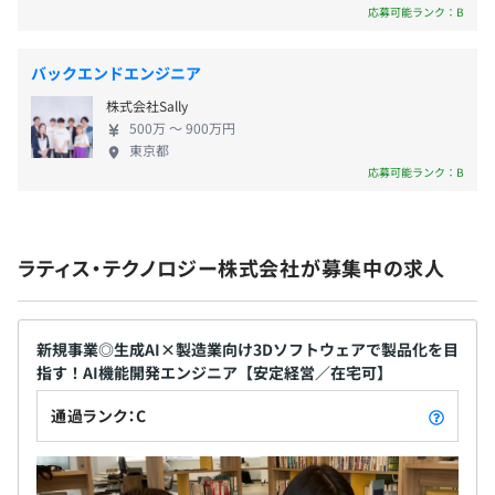
応募可能ランク：B
■産業機器
年2回
バックエンドエンジニア
ウシオ電機 株式会社
東芝メディカルシステムズ 株式会社
株式会社Sally
日立建機 株式会社
500万 〜 900万円
東京都
ホシザキ電機 株式会社
社会保険完備（健康保険〈関東ITソフトウェア健康保険組
応募可能ランク：B
三菱農機 株式会社
合加入〉・厚生年金保険、雇用保険・労災保険）
Philips（オランダ）
■航空機
ラティス・テクノロジー株式会社が募集中の求人
Lockheed Martin（アメリカ）
無期雇用
The Boeing Company（アメリカ）
宇宙航空研究開発機構
新規事業◎生成AI×製造業向け3Dソフトウェアで製品化を目
指す！AI機能開発エンジニア【安定経営／在宅可】
■建築／建材
3カ月（期間中、待遇の変更はありません）
通過ランク：C
大和ハウス工業 株式会社
TOTO 株式会社