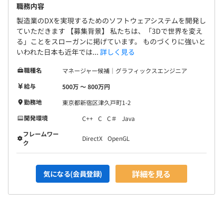
職務内容
製造業のDXを実現するためのソフトウェアシステムを開発し
ていただきます 【募集背景】 私たちは、「3Dで世界を変え
る」ことをスローガンに掲げています。 ものづくりに強いと
いわれた日本も近年では...
詳しく見る
職種名
マネージャー候補｜グラフィックスエンジニア
給与
500万 〜 800万円
勤務地
東京都新宿区津久戸町1-2
開発環境
C++
C
C＃
Java
フレームワー
DirectX
OpenGL
ク
詳細を見る
気になる(会員登録)