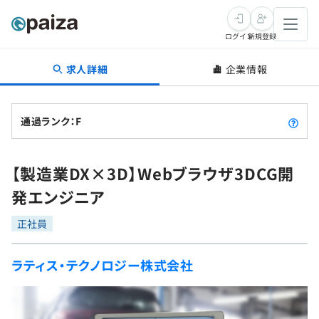
ログイン
新規登録
求人詳細
企業情報
転職・キャリア
未経験転職
求人検索
通過ランク：F
新卒就活
求人検索
インタビュー
【製造業DX×3D】Webブラウザ3DCG開
学習
求人検索
インタビュー
転職成功ガイド
発エンジニア
本選考
スキルチェック
講座一覧
転職成功ガイド
転職エージェント
正社員
ゲーム・マンガ
インターン
プログラミング言語
問題集
ラティス・テクノロジー株式会社
メディア
SQL
4択課題
新卒エージェント
paizaとは？
Tech Team Journal
評価結果一覧
ナレッジ