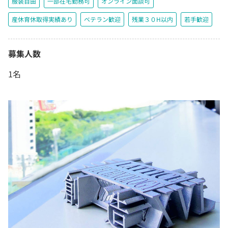
服装自由
一部在宅勤務可
オンライン面談可
産休育休取得実績あり
ベテラン歓迎
残業３０H以内
若手歓迎
募集人数
1名