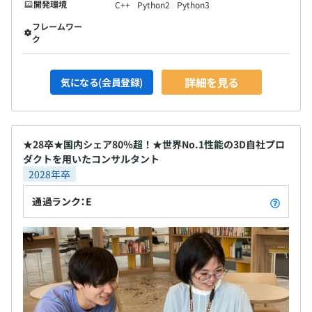
開発環境
C++
Python2
Python3
フレームワー
ク
詳細を見る
気になる(会員登録)
★28卒★国内シェア80％超！★世界No.1性能の3D自社プロ
ダクトを用いたコンサルタント
2028年卒
通過ランク：E