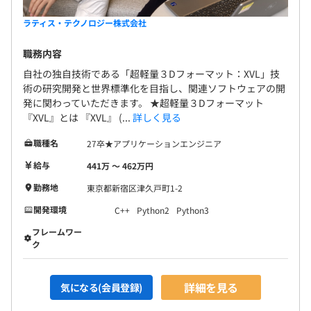
ラティス・テクノロジー株式会社
職務内容
自社の独自技術である「超軽量３Dフォーマット：XVL」技
術の研究開発と世界標準化を目指し、関連ソフトウェアの開
発に関わっていただきます。 ★超軽量３Dフォーマット
『XVL』とは 『XVL』 (...
詳しく見る
職種名
27卒★アプリケーションエンジニア
給与
441万 〜 462万円
勤務地
東京都新宿区津久戸町1-2
開発環境
C++
Python2
Python3
フレームワー
ク
詳細を見る
気になる(会員登録)