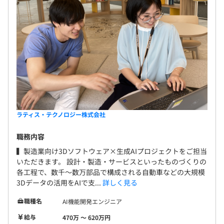
■金型
アルパインプレシジョン 株式会社
株式会社 ツバメックス
山形カシオ 株式会社
※その他多数
■各種研修制度があります。
ラティス・テクノロジー株式会社
■eラーニングシステム「Udemy」を自由に利用できま
す。
職務内容
■業務に関連するスキルアップに必要な技術書は会社負担
▍製造業向け3Dソフトウェア×生成AIプロジェクトをご担当
で購入できます。
いただきます。 設計・製造・サービスといったものづくりの
各工程で、数千～数万部品で構成される自動車などの大規模
3Dデータの活用をAIで支...
詳しく見る
職種名
AI機能開発エンジニア
ウォーターフォール
給与
470万 〜 620万円