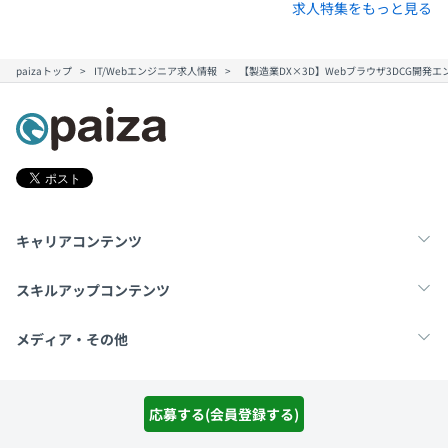
求人特集をもっと見る
paizaトップ
IT/Webエンジニア求人情報
【製造業DX×3D】Webブラウザ3DCG開発エ
キャリアコンテンツ
転職・キャリア
未経験転職
新卒就活
スキルアップコンテンツ
学習
スキルチェック
マンガ・ゲーム
メディア・その他
Tech Team Journal
paiza times
note
SNS
応募する(会員登録する)
X
Facebook
採用ご担当者様へ