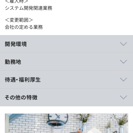
＜雇入時＞
システム開発関連業務
＜変更範囲＞
会社の定める業務
開発環境
勤務地
◼️システムインテグレーション事業の事例
待遇・福利厚生
・LINEアプリと連携したデジタルクーポン発行システム
・婚活紹介マッチングサービス
・オンラインマラソンサービス
その他の特徴
・フードデリバリーアプリ
■賃金形態：月給
◼️自社プロダクト事業
■賃金の決定方法：当社規定により決定
Skill-Repo クラウド型スキルシート管理サービス
■月給：274,055円〜428,378円（固定残業代を含む）
OneStack リアル店舗を持つ事業者向け店舗DXソリュー
■基本給：221,480円～346,500円