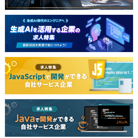
で、ベンチャー通信を運営するイシン株式会社が提
有期雇用
供する法人向け有料会員制サービスになります。 イ
シン株式会社にエントリーした企業の中から、イシ
契約更新の有無・契約期間の定め
ン株式会社が厳正な審査のもと選出したベンチャー
全社：128名
あり(6カ月)
企業100社が「ベストベンチャー100」として紹介さ
開発グループ：113名
れます。 札幌市ワーク・ライフ・バランス認証／EC-
（内訳：開発MGR、PM、開発エンジニア）
Cubeインテグレートパートナー／北海道働き方改革
契約更新の判断基準
推進企業ブロンズ認定／健康経営優良法人2023（中
①期間満了時の業務量、および人員の必要性
小規模法人部門）
②本人の勤怠実績及び勤務成績
◾️開発マネージャー／30代
契約更新の上限
大学院卒業後、Sierに入社し、プログラム開発、インフラ
通算契約期間の上限2年、更新回数の上限6回
構築、パッケージ導入などに従事。
2021年から当社にJoin。
半年ほどの開発案件のPMを経験し、その後開発グループ
のマネジャーに就任。
6カ月（試用期間中は契約社員）
開発案件、社員管理、営業支援、上場に向けての自社整備
※正社員登用後、退職金制度適用
対応など幅広い業務に従事。