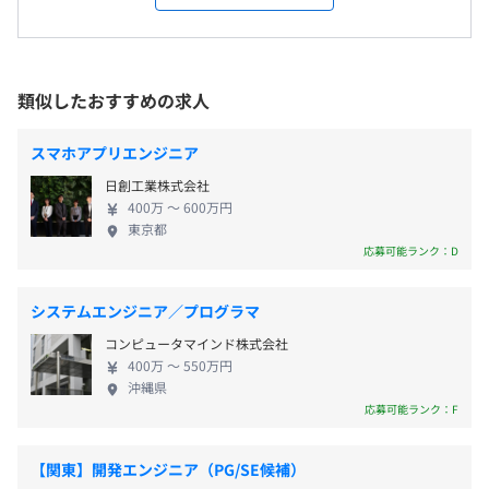
術を利用したスマホアプリ開発やWebシステム開発
受動喫煙防止措置に関する事項
プロジェクトごとに選択
を中心とするシステムインテグレーション事業です。
従業員に対する受動喫煙対策：施設内分煙
現在は、ブロックチェーン技術を使ったNFTエコシ
ステム構築など、新たな領域にも取り組んでいます。
類似したおすすめの求人
【年間休日：127日 ※2024年度】
今後、優秀な人材を集め事業機会を創出し、社会に
・完全週休2日制（土・日）
対してより大きな役割と責任を果たしていくため、
・祝祭日
スマホアプリエンジニア
株式上場を目指し準備をすすめています。私たちは常
・夏季休暇（7月〜9月の間で自身が選択した2日間）
日創工業株式会社
に挑戦し続け、企業価値を高めて参ります。 《当社
・年末年始（12月31日〜1月2日、左記以外に12月28日〜
400万 〜 600万円
の強み》 当社は、ReactNativeやFlutterに強いアプ
1月5日の間に自身が選択した3日間）
東京都
Docker
リ開発会社です。 モバイルアプリケーション開発に
応募可能ランク：D
・年次有給休暇（入社6カ月経過後に付与、初年度年間10
おいて最新技術を駆使し、クロスプラットフォーム
日間）
アプリケーションの開発に数多くの実績を持ってい
・リフレッシュ休暇（入社1年経過後に付与、年3日間か
システムエンジニア／プログラマ
ます。 ReactNativeは、Facebook社が開発した
ら）
【開発環境】
コンピュータマインド株式会社
JavaScriptフレームワークであり、ネイティブな描画
・バースデー休暇（自身の誕生月内に1日間）
400万 〜 550万円
◾️ソースコード管理はGitHubを採用
スピードとレスポンスを実現することができます。
・慶弔休暇 など
沖縄県
※案件によってはお客さま側で採用しているソースコー
Flutterは、Google社が開発したUIフレームワークで
応募可能ランク：F
ド管理となります
あり、高速な描画スピードと美しいUIデザインが特
◾️課題管理には、GitHub Issue / Redmineを採用
徴です。 当社は、これらの技術を駆使し、各OSに対
【関東】開発エンジニア（PG/SE候補）
※案件によってはお客さま側で採用している課題管理ツ
応した最高品質のアプリケーションを提供し、お客