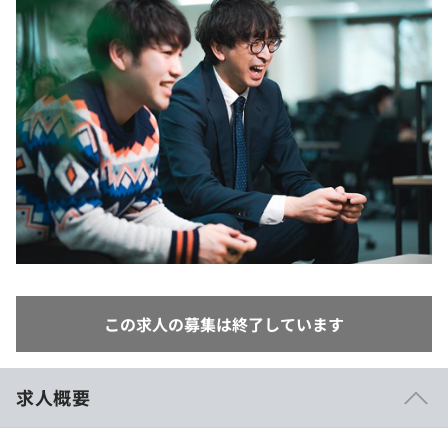
イベント・セミナー
paiza times
再チャレンジ結果一覧
リファレンス
インタビュー
note
就活成功ガイド
プラン
個人向けプラン
法人向けプラン
学校向けプラン
契約内容・クーポン
この求人の募集は終了しています
求人概要