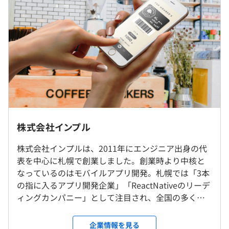
ション
■固定残業代：30時間分、52,575円～82,238円（超過分
Climis インターネット診療予約サービス
は別途支給）
※経験・能力を考慮の上、当社規定により決定いたしま
す。
◾️社員同士の交流が活発で、新しい技術にどんどんチャレ
ンジしていく社風があります。
◾️書籍や資格の取得も業務に必要なものであれば、全額支
援をしております。
◾️勉強会も活発でオフラインだけでなく、オンラインでも
（※
想定年収
は年収提示額を保証するものではありません）
※フルリモート可
株式会社インプル
参加可能です。
株式会社インプルは、2011年にエンジニア出身の代
就業場所の変更範囲
表を中心に札幌で創業しました。創業時より中核と
＜雇入時＞
《フレックスタイム制／標準労働時間：8時間 》
なっているのはモバイルアプリ開発。札幌では「3本
国内にてフルリモート
・始業：7:00〜11:00
最新世代のMacBook Pro
の指に入るアプリ開発企業」「ReactNativeのリーデ
＜変更範囲＞
・終業：15:00〜20:00
※案件によってはWindowsのノートPCを貸与します
ィングカンパニー」として注目され、全国の多くの
本社、または会社の指定する店舗・施設（リモートワーク
・コアタイム：11:00〜15:00（休憩1時間）
お客さまより開発案件を受注しています。 主力事業
含む）
休憩時間：11:00〜14:00の間で取得（60分）
は、React／React Nativeといったトレンドの先進技
企業情報を見る
平均残業時間：平均10時間／月