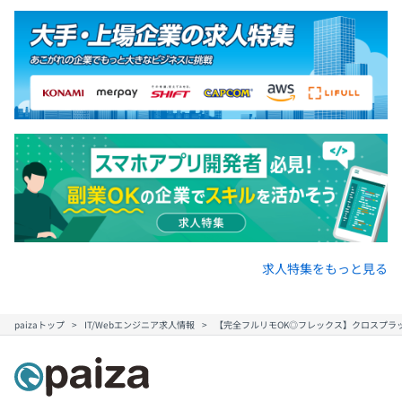
◾️2〜3人で1チームとしてプロジェクトに当たることが多
くなっています。
◾️一人ひとりが責任をもって問題に取り組み、自由に意見
を出し合い、プロジェクトを成功に完了させるべく行動し
ています。
◾️技術調査や、スキルトランスファー、レビュー、課題管
理など、各自プロジェクトの状況・特性を見ながら最適な
方法を取り入れています。
求人特集をもっと見る
paizaトップ
IT/Webエンジニア求人情報
【完全フルリモOK◎フレックス】クロスプラ