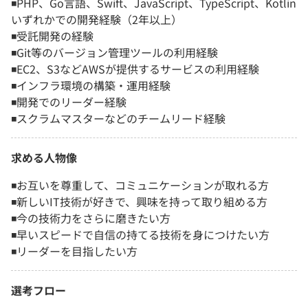
◾️PHP、Go言語、Swift、JavaScript、TypeScript、Kotlin
いずれかでの開発経験（2年以上）
◾️受託開発の経験
◾️Git等のバージョン管理ツールの利用経験
◾️EC2、S3などAWSが提供するサービスの利用経験
◾️インフラ環境の構築・運用経験
◾️開発でのリーダー経験
◾️スクラムマスターなどのチームリード経験
求める人物像
◾️お互いを尊重して、コミュニケーションが取れる方
◾️新しいIT技術が好きで、興味を持って取り組める方
◾️今の技術力をさらに磨きたい方
◾️早いスピードで自信の持てる技術を身につけたい方
◾️リーダーを目指したい方
選考フロー