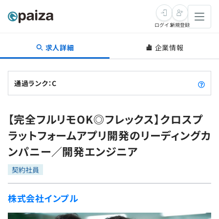
ログイン
新規登録
求人詳細
企業情報
転職・キャリア
未経験転職
求人検索
通過ランク：C
新卒就活
求人検索
インタビュー
【完全フルリモOK◎フレックス】クロスプ
学習
求人検索
インタビュー
転職成功ガイド
ラットフォームアプリ開発のリーディングカ
本選考
スキルチェック
講座一覧
ンパニー／開発エンジニア
転職成功ガイド
転職エージェント
ゲーム・マンガ
インターン
プログラミング言語
契約社員
問題集
メディア
SQL
4択課題
株式会社インプル
新卒エージェント
paizaとは？
Tech Team Journal
評価結果一覧
ナレッジ