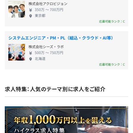
・残業代
ールとなります
株式会社アクロビジョン
さまのビジネスに沿った最適なソリューションを提
350万 〜 700万円
供するため、常にコミュニケーションを大切にして
東京都
【開発手法】
います。 当社の開発力で、ビジネスを加速します。
応募可能ランク：C
◾️案件によってウォーターフォール、アジャイル、スクラ
《働く環境》 当社は、ともに働くエンジニアに、
年1回（7月）
ムと多岐に渡ります。
「自由と成長」を提供します。 ◆成長を楽しむため
※業績・人事評価により変動
システムエンジニア・PM・PL（組込・クラウド・AI等）
◾️バーチャルオフィス「MetaLife」導入しているため、エ
の環境がある 私たちは常にエンジニアと共に成長す
※2023年支給実績：約1カ月分
ンジニア同士のコミュニケーションが盛んであるため、フ
株式会社シーズ・ラボ
ることを望みます。個人が成長するために組織として
ルリモートのエンジニアの方も安心です。
500万 〜 750万円
何ができるか。その問いへの回答を用意してあなた
北海道
逆に私はコミュニケーションは苦手ですという方には難
のエントリーを待っています。 ◆ストレスフリーな
応募可能ランク：C
しいかと思います。
環境がある 私たちは、個人の成長を妨げる障害とな
昇給・昇格査定：年2回（1月、7月）
るものをできるだけ取り除きたいと考えて、自由で
働きやすい環境整備への取り組みをおこなっていま
求人特集：人気のテーマ別に求人をご紹介
す。 リモート制度（フルリモート可・ワーケーショ
◾️半期ごとの目標設定、振り返りによる評価と360度評価
ン可）／フレックスタイム制度／残業ほぼナシ（月
社会保険完備（健康保険〈北海道コンピュータ関連産業健
をおこなっています。
平均残業10H）など 《2023年ベストベンチャー
康保険組合加入〉・厚生年金保険、雇用保険・労災保険）
◾️エンジニアは、スペシャリストとしてのキャリア、プロ
100》 当社は、2023年ベストベンチャー100選出され
ジェクトマネジャーのキャリア、開発部門の組織マネジメ
ました。「ベストベンチャー100」とは、これから成
ントの開発マネージャーのキャリアの3パターンが用意さ
長が期待されるベンチャー企業100社限定のサイト
れています。