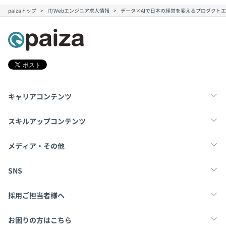
paizaトップ
IT/Webエンジニア求人情報
データ×AIで日本の経営を変えるプロダクト
キャリアコンテンツ
転職・キャリア
未経験転職
新卒就活
スキルアップコンテンツ
学習
スキルチェック
マンガ・ゲーム
メディア・その他
Tech Team Journal
paiza times
note
SNS
X
Facebook
採用ご担当者様へ
採用・教育をお考えの企業様へ
中途求人掲載はこちら
お困りの方はこちら