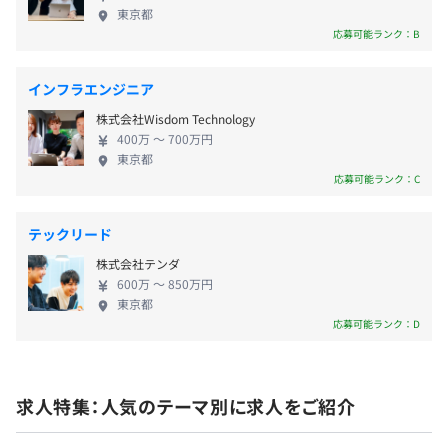
し、スピード感を持って動いています。 ・データパ
東京都
無期雇用
ワードリーム：データの力で期待値を超え、みんな
応募可能ランク：B
【評価制度の詳細】
で大きな夢を実現する ・ポジティブアジャスト：ど
給与が社員への最大の還元であると考え、給与テーブル・
んなことにも没入し、常にポジティブに切り替える
インフラエンジニア
評価・面談・SOを設計しております。
・ファンラブ：データにも、顧客にも、仲間にも、
6カ月（待遇の変更はありません）
■給与：ご経験と本人の希望と業務内容に応じて決定して
株式会社Wisdom Technology
愛を持って接する ・ビジョンビリーブ：最高地点だ
います。代表は前回の起業で、家族がいるにも関わらず激
400万 〜 700万円
けを見据えて、迷わず突き進む ------------ スタート
東京都
務薄給で働き、マインドシェアがお金に持っていかれて、
アップは"旅"のようなものだと、私たちは考えてい
応募可能ランク：C
仕事に集中できない経験をしました。仕事に集中するた
ます。 失敗も成功も、一緒に楽しむ、共に取り組
め、今出せる最大限の報酬をお約束します。
む、補い合って支え合って乗り越える。 人生の大半
テックリード
■評価：取締役・執行役員・VP・マネジャー・メンバ
を占める仕事を、どうせなら楽しくしたい。 ぜひ
ー、それぞれに応じた求める役割および期待、行動の成果
株式会社テンダ
Srushの仲間になりませんか？
について半年に1度評価を実施しております。
600万 〜 850万円
東京都
（役職による）
応募可能ランク：D
求人特集：人気のテーマ別に求人をご紹介
従業員数：15名（正社員+業務委託含む）
NTT、Yahoo、スタートアップ元COO、スタートアップ元