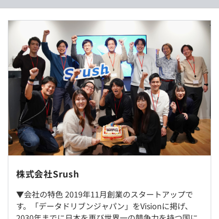
力UPを目指せる環境です。
・プロダクトを成長させる経験を積めます。
・スピード感を持って、ユーザー目線で開発ができます。
（※
想定年収
は年収提示額を保証するものではありません）
・やりたい！と手を挙げれば任せてもらえる環境です。
・新しい技術に触れながら、データ分析の本来の目的を追
及したプロダクト開発に携われます。
フレックスタイム制
- フレキシブルタイム 5:00-22:00
- コアタイム 9:45-15:00
休憩時間：60分（※昼食時間は業務の都合により各々の
相談のうえ、ご希望のマシンを支給いたします。
自主性に任せています）
平均残業時間：平均20-30時間／月
株式会社Srush
《年間休日：120日以上》
就業場所の変更範囲
・完全週休2日制（土・日）
▼会社の特色 2019年11月創業のスタートアップで
＜雇入時＞
・祝祭日
ウォーターフォールとアジャイルの中間のような開発手法
す。「データドリブンジャパン」をVisionに掲げ、
東京本社、自宅
・年末年始
を採用しています。
2030年までに日本を再び世界一の競争力を持つ国に