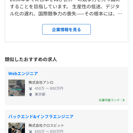
＜変更範囲＞
・有給休暇
することを目指しています。 生産性の低迷、デジタ
会社の定める場所（テレワークをおこなう場所を含む）
・慶弔休暇
【開発環境】
ル化の遅れ、国際競争力の喪失——その根本には、デ
・産休、育休 など
- 開発言語：Python
ータを使いこなせる人・組織が圧倒的に足りないと
受動喫煙防止措置に関する事項
- インフラ: AWS, Azure
いう現実があります。中小企業の62.7%がデジタル人
企業情報を見る
従業員に対する受動喫煙対策：敷地内禁煙（東京本社）
- Webフレームワーク: Anvil (今後はFastAPI, Reactなど)
材を確保できておらず（東京商工リサーチ、2025年8
- コード管理: GitHub
月）、ツールを導入しても使いこなせないまま止ま
・通勤手当
- その他: Cursor, Anvil Editor, Docker, Snowflake, Sentry
ってしまうケースが後を絶ちません。 Srushは「デ
- Generative AI：OpenAI, Perplexity, Claude, Cursor,
ータ維新」によってこの構造を変えるために、2つの
類似したおすすめの求人
Notion AI
事業を展開しています。 ▼成長フェーズと実績 シリ
- データ分析：Srush, Streamlit, QuickSight
ーズA資金調達・ISMS認証取得を経て、現在はシリ
年2回
Webエンジニア
- ナレッジ管理：Notion
ーズBを視野に入れた拡大フェーズです。2025年4月
- コミュニケーションツール：Slack, Discord, Zoom,
株式会社アシロ
に九州オフィス（福岡）、2026年3月に東海オフィス
Google Meet
450万 〜 800万円
（名古屋・STATION Ai）を開設し、東京・九州・東
東京都
海の3拠点体制で全国のデータ活用支援を推進してい
応募可能ランク：B
社会保険完備（健康保険・厚生年金加入・雇用保険・労災
ます。商工組合中央金庫・NTT西日本グループ・中部
保険）
電力グループなど大手企業との連携も広がっていま
バックエンド&インフラエンジニア
エンジニアはスペシャリストとしてのキャリアとマネジメ
す ▼チームと働き方 現在18名の少数精鋭チームで
ントや企画よりのキャリアの2パターンが用意されていま
株式会社クロスビット
す。全員がSrush Prideという4つの行動指針を共有
す。
650万 〜 850万円