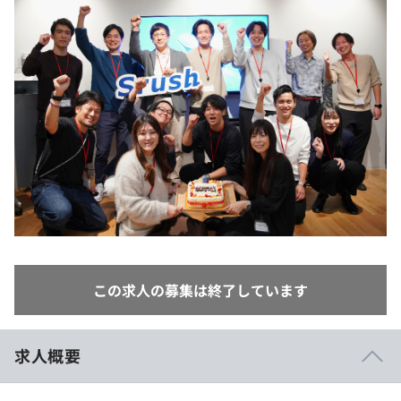
イベント・セミナー
paiza times
再チャレンジ結果一覧
リファレンス
インタビュー
note
就活成功ガイド
プラン
個人向けプラン
法人向けプラン
学校向けプラン
契約内容・クーポン
この求人の募集は終了しています
求人概要