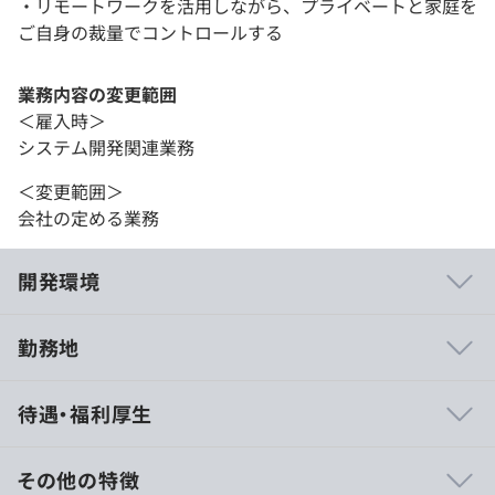
・リモートワークを活用しながら、プライベートと家庭を
ご自身の裁量でコントロールする
業務内容の変更範囲
＜雇入時＞
システム開発関連業務
＜変更範囲＞
会社の定める業務
開発環境
勤務地
■時代の先端を走るプロダクト開発
待遇・福利厚生
・目的達成型なので、やり方や技術にこだわらず裁量持っ
て開発できます。
・オフショアと英語で開発レビューをしているため、英語
その他の特徴