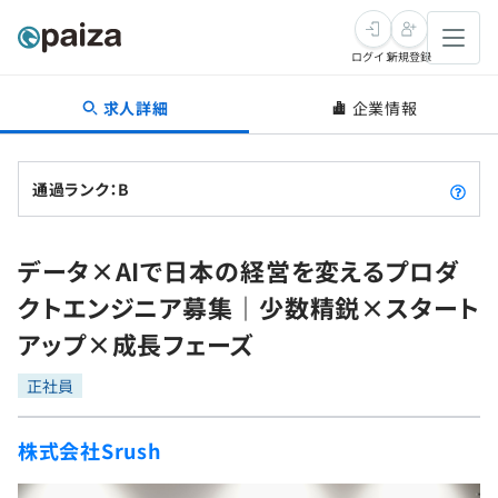
ログイン
新規登録
求人詳細
企業情報
転職・キャリア
未経験転職
求人検索
通過ランク：B
新卒就活
求人検索
インタビュー
データ×AIで日本の経営を変えるプロダ
学習
求人検索
インタビュー
転職成功ガイド
クトエンジニア募集｜少数精鋭×スタート
本選考
スキルチェック
講座一覧
アップ×成長フェーズ
転職成功ガイド
転職エージェント
ゲーム・マンガ
インターン
プログラミング言語
正社員
問題集
メディア
SQL
4択課題
株式会社Srush
新卒エージェント
paizaとは？
Tech Team Journal
評価結果一覧
ナレッジ