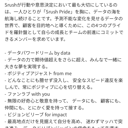
Srushが行動や意思決定において最も大切にしているの
は、一人ひとりが「Srush Pride」を胸に、データの海を
航海し続けることです。予測不能な変化を見せるデータの
世界で、顧客を目的地へと導くために、この4つのプライ
ドを羅針盤として自らの成長とチームの前進にコミットで
きるメンバーを求めています。
- データパワードリーム by data
- データの力で期待値超えをさらに超え、みんなで一緒に
大きな夢を実現する。
- ポジティブアジャスト from me
- どんなことにも臆せず没入し、 安全なスピード違反を楽
しんで、常にポジティブに心を切り替える。
- ファンラブ with you
- 無限の好奇心と敬意を持って、 データにも、 顧客にも、
仲間にも、とにかく愛を持って接する。
- ビジョンビリーブ for impact
- 最高地点だけを見据えて自分を高め、 迷わずマッハで突