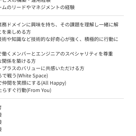
ームのリードやマネジメントの経験
業務ドメインに興味を持ち、その課題を理解し一緒に解
とを楽しめる方
技術や知識など技術的な好奇心が強く、積極的に行動に
で働くメンバーとエンジニアのスペシャリティを尊重
な関係を築ける方
トプラスのバリューに共感いただける方
で戦う(White Space)
で仲間を笑顔にする(All Happy)
たらすぐ行動(From You)
考
接
接
接