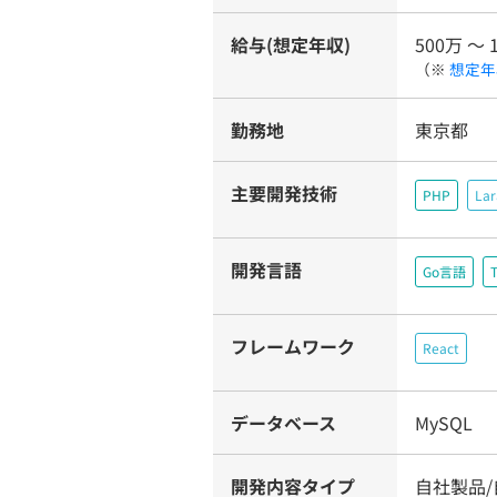
給与(想定年収)
500万 〜 
（※
想定年
勤務地
東京都
主要開発技術
PHP
Lar
開発言語
Go言語
T
フレームワーク
React
データベース
MySQL
開発内容タイプ
自社製品/