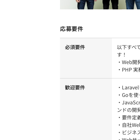
応募要件
必須要件
以下すべ
す！
・Web
・PHP 
歓迎要件
・Lara
・Goを
・Java
ンドの開
・要件定
・自社W
・ビジネ
・Web