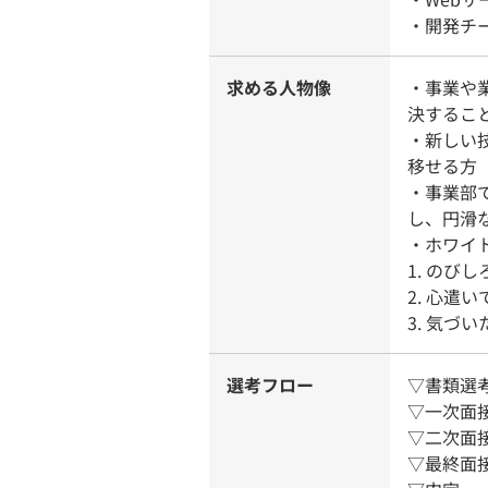
・開発チ
求める人物像
・事業や
決するこ
・新しい
移せる方
・事業部
し、円滑
・ホワイ
1. のびしろ
2. 心遣い
3. 気づい
選考フロー
▽書類選
▽一次面
▽二次面
▽最終面