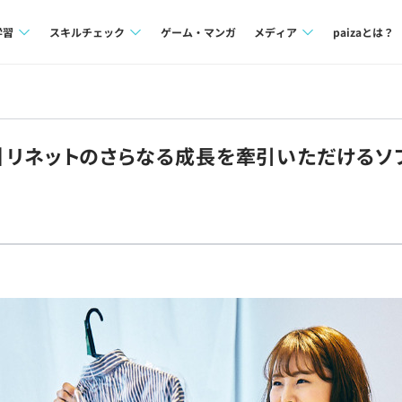
学習
スキルチェック
ゲーム・マンガ
メディア
paizaとは？
講座一覧
プログラミング言語
Tech Team Journal
問題集
SQL
paiza times
モート】リネットのさらなる成長を牽引いただける
4択課題
評価結果一覧
note
ント
ナレッジ
再チャレンジ結果一覧
ミナー
リファレンス
プラン
ド
個人向けプラン
法人向けプラン
学校向けプラン