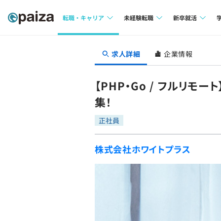
転職・キャリア
未経験転職
新卒就活
求人検索
求人検索
求人検索
求人詳細
企業情報
本選考
インタビュー
インタビュー
インターン
【PHP・Go / フルリ
転職成功ガイド
転職成功ガイド
集！
新卒エージェ
転職エージェント
正社員
イベント・セ
株式会社ホワイトプラス
インタビュー
就活成功ガイ