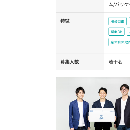
ム/パッ
特徴
服装自由
副業OK
産休育休取
募集人数
若干名