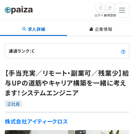
ログイン
新規登録
求人詳細
企業情報
転職・キャリア
未経験転職
求人検索
通過ランク：C
新卒就活
求人検索
インタビュー
【手当充実／リモート・副業可／残業少】給
学習
求人検索
インタビュー
転職成功ガイド
与UPの道筋やキャリア構築を一緒に考え
本選考
スキルチェック
講座一覧
ます！システムエンジニア
転職成功ガイド
転職エージェント
ゲーム・マンガ
インターン
プログラミング言語
正社員
問題集
メディア
SQL
4択課題
株式会社アイティークロス
新卒エージェント
paizaとは？
Tech Team Journal
評価結果一覧
ナレッジ