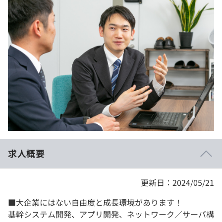
イベント・セミナー
paiza times
再チャレンジ結果一覧
リファレンス
インタビュー
note
就活成功ガイド
プラン
個人向けプラン
法人向けプラン
学校向けプラン
求人概要
契約内容・クーポン
更新日：2024/05/21
■大企業にはない自由度と成長環境があります！
基幹システム開発、アプリ開発、ネットワーク／サーバ構