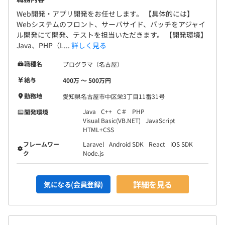
Web開発・アプリ開発をお任せします。 【具体的には】
Webシステムのフロント、サーバサイド、バッチをアジャイ
一般社団法人 愛知県情報サービス産業協会 (AIA保険加
ル開発にて開発、テストを担当いただきます。 【開発環境】
入）
Java、PHP（L...
詳しく見る
社会保険完備（健康保険・厚生年金加入・雇用保険・労災
【開発環境】
職種名
プログラマ（名古屋）
保険）
・言語：Java、PHP（Laravel）、ASP.NET、C#、VB、
給与
400万 〜 500万円
JavaScript（Node.JS、React）CSS、HTML、C++、VC
・DB：Oracle、SQL Server、PostgreSQL、MySQL、
勤務地
愛知県名古屋市中区栄3丁目11番31号
AWS
Java
C++
C＃
PHP
開発環境
無期雇用
・OS：Windows、Linux、UNIX、iOS、Android
Visual Basic(VB.NET)
JavaScript
HTML+CSS
・その他：Intramart、Outsystems
など
フレームワー
Laravel
Android SDK
React
iOS SDK
ク
Node.js
3～6カ月（待遇の変更はありません）
詳細を見る
気になる(会員登録)
1年ごとの目標設定、振り返りによる評価をおこなってい
ます。
エンジニアは、スペシャリストとしてのキャリアとゼネラ