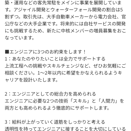
築・運用などの客先常駐をメインに事業を展開していま
す。アジャイル開発とウォーターフォール開発の割合は5
割ずつ。取引先は、大手自動車メーカーから電力会社、官
公庁などの大手企業です。将来的には自社サービスの開発
にも挑戦するため、新たに中核メンバーの増員募集をおこ
なっています。
■エンジニアに3つのお約束をします！
1：あなたのやりたいことは全力でサポートする
上流工程への挑戦やスキルチェンジなど、ぜひお気軽にご
相談ください。1〜2年以内に希望をかなえられるようキ
ャリアを設計いたします。
2：エンジニアとしての総合力を高められる
エンジニアに必要な2つの技術「スキル」と「人間力」を
両方とも高められるよう徹底的にサポートします。
3：給料が上がっていく道筋をしっかりと考える
透明性を持ってエンジニアに接することを大切にしている