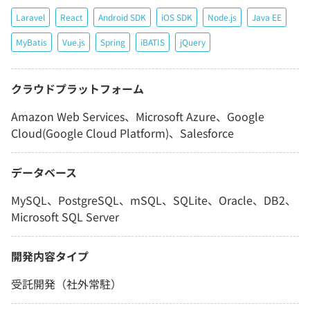
Laravel
React
Android SDK
iOS SDK
Node.js
Java EE
MyBatis
Vue.js
Spring
iBATIS
jQuery
クラウドプラットフォーム
Amazon Web Services、Microsoft Azure、Google
Cloud(Google Cloud Platform)、Salesforce
データベース
MySQL、PostgreSQL、mSQL、SQLite、Oracle、DB2、
Microsoft SQL Server
開発内容タイプ
受託開発（社外常駐）