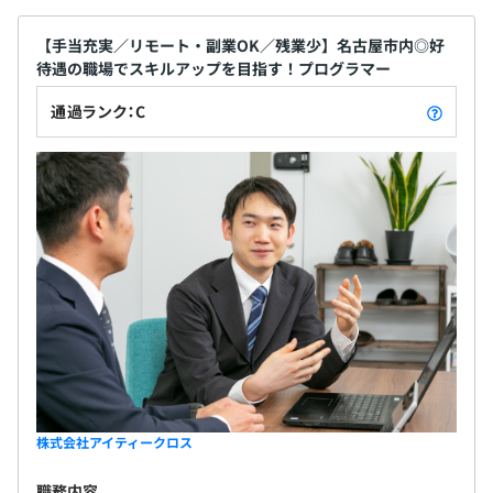
す。
人間力とは、「相手の立場を理解した仕事の進め方ができ
受験費用の補助制度もあり、入社後の取得もOKです。
る」「その人のレベルに合わせた教え方ができる」「「環
【手当充実／リモート・副業OK／残業少】名古屋市内◎好
《例》基本情報技術者：月4,000円
境に適応できる能力を身に付ける」「自分を守るための交
待遇の職場でスキルアップを目指す！プログラマー
渉力」などです。
■通信手当
通過ランク：C
社用携帯を貸与、もしくは通信手当月5,000円を支給しま
す。
相談の上、ご希望のマシンを支給いたします。
賞与：年2回（6月・12月）
※取締役以上は配当金・退職制度があります。
オブジェクト指向、ウォーターフォール、アジャイル
昇給：年1回（4月）
◎成果に見合う給与を支払うべきという考えがあるので、
株式会社アイティークロス
給与アップの交渉も歓迎しています！
職務内容