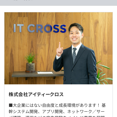
設計書の作成から担当となりシステム開発の基本がしっか
り習得でき、社会で使われているシステムの裏側を体験で
■賃金形態：月給制
きます。
■賃金の決定方法：当社規定により決定いたします
特に上流工程では専門用語を理解する必要もあり、仕様を
■月給：約200,000〜500,000円
しっかりと把握した状態で製造に臨めることはPGにとっ
・基本給：約180,000〜480,000円
て重要なことです。
・固定残業代：10〜20時間分、約20,000円～（超過分
は別途支給）
◎自治体向けや電力会社向け基幹システムなど大型案件メ
イン（Java・C#）
■アジャイル開発（5割）
開発をメインとし、設計は仕様書、ドキュメントベースで
（※
想定年収
は年収提示額を保証するものではありません）
スピーディーに製造してアウトプットをエンドユーザーに
提出してトライ＆エラーで進めていきます。
社内もしくはお客様先での勤務となります。常駐先は主に
しっかりとした設計書を作成しないため、よりチーム内で
名古屋市内です。
株式会社アイティークロス
9：00〜18：00
のコミュニケーションが求められます。
※直行直帰・リモート可
専門業務型裁量労働制（みなし労働時間8時間）
プログラミングが好きで積極的に質問会話でき、状況把握
■大企業にはない自由度と成長環境があります！ 基
フレックスタイム制（コアタイム10：00～15：00）
ができる人にはアジャイル開発が向いています。
幹システム開発、アプリ開発、ネットワーク／サー
就業場所の変更範囲
休憩時間：12：00〜13：00（60分）※案件により変動し