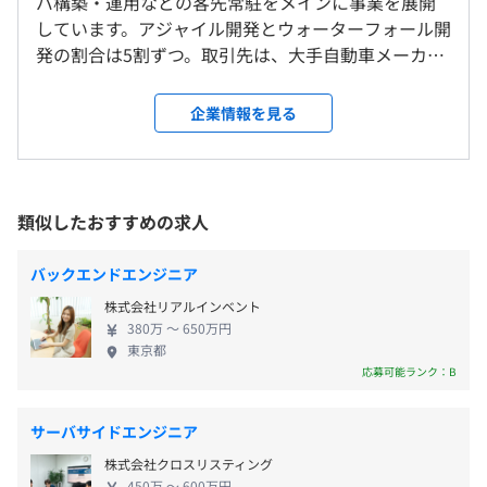
バ構築・運用などの客先常駐をメインに事業を展開
＜雇入時＞
ます。
◎ECサイトやタブレット向けアプリ開発など中小型案件
しています。アジャイル開発とウォーターフォール開
本社、および自宅
平均残業時間：平均20時間以下／月
メイン（PHP、ASP.NET、Python）
発の割合は5割ずつ。取引先は、大手自動車メーカー
＜変更範囲＞
から電力会社、官公庁などの大手企業です。将来的に
会社の定める場所（テレワークを行う場所を含む）
は自社サービスの開発にも挑戦するため、新たに中
企業情報を見る
核メンバーの増員募集をおこなっています。 ■エン
【年間休日121日】
受動喫煙防止措置に関する事項
【Web開発】
ジニアに3つのお約束をします！ 1：あなたのやりた
・土日休み（週休2日制）
敷地内禁煙（喫煙場所あり）
■材料原価算出システム
いことは全力でサポートする 上流工程への挑戦やス
・祝日
・開発言語・DBなど：C#／ASP.NET／SQL Server 2016
キルチェンジなど、ぜひお気軽にご相談ください。
類似したおすすめの求人
・GW休暇
・OSなど：Windows Server 2016
1〜2年以内に希望をかなえられるようキャリアを設
・夏季休暇
・請負範囲：詳細設計、開発
計いたします。 2：エンジニアとしての総合力を高め
・年末年始休暇
バックエンドエンジニア
■市営地下鉄名城線「矢場町駅」より徒歩7分
られる エンジニアに必要な2つの技術「スキル」と
・産前産後休暇
【Web開発】
■市営地下鉄東山線・名城線「栄駅」より徒歩8分
株式会社リアルインベント
「人間力」を両方とも高められるよう徹底的にサポ
・育児休暇
■資材管理Webシステム
■市営地下鉄東山線・鶴舞線「伏見駅」より徒歩9分
380万 〜 650万円
ートします。 3：給料が上がっていく道筋をしっかり
・有給休暇
東京都
・開発言語・DBなど：Java、Spring Framework（独自ｶ
と考える 透明性を持ってエンジニアに接することを
応募可能ランク：B
ｽﾀﾑ）、Oracle Database 12c
大切にしているため、給与アップに向けてどう取り
・OSなど：CentOS 7
組んでいくべきかを一緒に考えます。 エンジニアを
・請負範囲：詳細設計、開発、
サーバサイドエンジニア
リスペクトする社風なので、その他にものびのびと
■家族手当
株式会社クロスリスティング
安心して働けるような好待遇の環境を用意していま
・配偶者：月5千円
【インフラ設計／構築／運用】
450万 〜 600万円