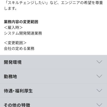
「スキルチェンジしたい」など、エンジニアの希望を尊重
します。
業務内容の変更範囲
＜雇入時＞
システム開発関連業務
＜変更範囲＞
会社の定める業務
開発環境
勤務地
■ウォーターフォール型開発（5割）
待遇・福利厚生
基本設計、詳細設計、開発、単体テスト、結合テストを規
約に準じて弊社（先輩）と同じチームで上流工程から進め
ていきます。
その他の特徴