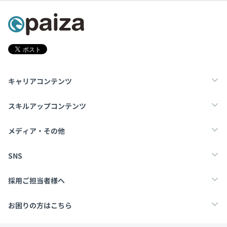
キャリアコンテンツ
転職・キャリア
未経験転職
新卒就活
スキルアップコンテンツ
学習
スキルチェック
マンガ・ゲーム
メディア・その他
Tech Team Journal
paiza times
note
SNS
X
Facebook
採用ご担当者様へ
採用・教育をお考えの企業様へ
中途求人掲載はこちら
お困りの方はこちら