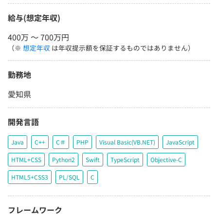
給与(想定年収)
400万 〜 700万円
（※
想定年収
は年収提示額を保証するものではありません）
勤務地
愛知県
開発言語
Java
C++
C＃
PHP
Visual Basic(VB.NET)
JavaScript
HTML+CSS
Python2
Swift
TypeScript
Objective-C
HTML5+CSS3
PL/SQL
C
フレームワーク