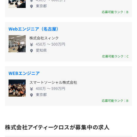
す。理想の未来に向けて一緒に頑張りませんか？
・子ども（18歳未満）：月2千円／1人
東京都
■自動運転関連インフラ設計、構築、運用
応募可能ランク：B
・父母（65歳以上）：月1万円／1人
・OSなど：AWSサーバ／Red Hat Enterprise／Linux
・請負範囲：サーバ・ネットワーク設計、構築、運用、ド
■住宅手当
キュメント作成（設計書、手順書、テスト仕様書など）
Webエンジニア（名古屋）
月3千～1万円を賃貸や住宅ローン費用にあてられます。
株式会社スィンク
・名古屋市内の場合：月10,000円
【保守開発】
450万 〜 500万円
・愛知県内で名古屋市外の場合：月5,000円
■通信機器システム更新・カスタマーサポート
愛知県
応募可能ランク：C
・愛知県外の場合：月3,000円
・開発言語・DBなど：C／C++／Bash／Oracle Database
※賃貸物件の家賃または住宅ローンの支払額が月50,000円
12c
以上の方が対象です。
・OSなど：Red Hat Enterprise／Linux 7
WEBエンジニア
・請負範囲：詳細設計、調査・開発、保守（カスタマーサ
スマートソーシャル株式会社
■通勤手当
ポート含）
400万 〜 599万円
・公共交通機関使用の場：月上限30,000円
東京都
応募可能ランク：B
・務地まで2km以上を徒歩または自転車で通勤する場
合：月2,000円
■どこでも通用するエンジニアへ成長できます！
■資格手当
技術力と人間力を身につけ、エンジニアとしての総合力を
株式会社アイティークロスが募集中の求人
保持している資格に対して4千〜1万2千円を毎月支給しま
高められる魅力的な環境を用意しています。