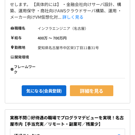
せします。 【具体的には】 ・金融会社向けサーバ設計、構
築、運用保守 ・商社向けAWSクラウドサーバ構築、運用 ・
メーカー向けVM仮想化対...
詳しく見る
職種名
インフラエンジニア（名古屋）
給与
400万 〜 700万円
勤務地
愛知県名古屋市中区栄3丁目11番31号
開発環境
フレームワー
ク
詳細を見る
気になる(会員登録)
実務不問◎好待遇の職場でプログラマデビューを実現！名古
屋市内【手当充実／リモート・副業可／残業少】