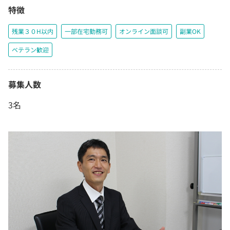
特徴
残業３０H以内
一部在宅勤務可
オンライン面談可
副業OK
ベテラン歓迎
募集人数
3名