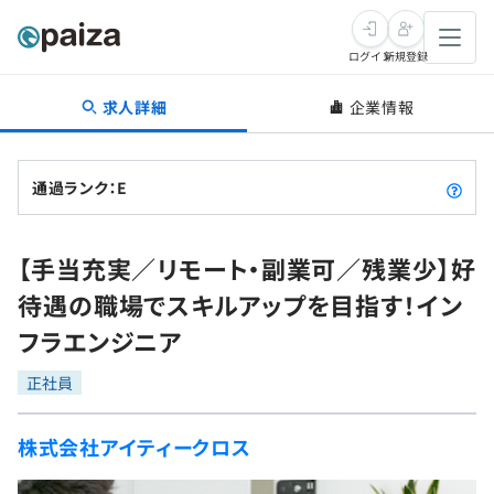
ログイン
新規登録
求人詳細
企業情報
転職・キャリア
未経験転職
求人検索
通過ランク：E
新卒就活
求人検索
インタビュー
【手当充実／リモート・副業可／残業少】好
学習
求人検索
インタビュー
転職成功ガイド
待遇の職場でスキルアップを目指す！イン
本選考
スキルチェック
講座一覧
フラエンジニア
転職成功ガイド
転職エージェント
ゲーム・マンガ
インターン
プログラミング言語
正社員
問題集
メディア
SQL
4択課題
株式会社アイティークロス
新卒エージェント
paizaとは？
Tech Team Journal
評価結果一覧
ナレッジ