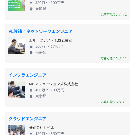
・育児休暇
渉力」などです。
■市営地下鉄東山線・鶴舞線「伏見駅」より徒歩9分
350万 〜 500万円
ートします。 3：給料が上がっていく道筋をしっかり
・有給休暇
愛知県
と考える 透明性を持ってエンジニアに接することを
応募可能ランク：C
大切にしているため、給与アップに向けてどう取り
組んでいくべきかを一緒に考えます。 エンジニアを
PL候補／ネットワークエンジニア
相談の上、ご希望のマシンを支給いたします。
リスペクトする社風なので、その他にものびのびと
■家族手当
エルーグシステム株式会社
安心して働けるような好待遇の環境を用意していま
・配偶者：月5千円
506万 〜 674万円
す。理想の未来に向けて一緒に頑張りませんか？
・子ども（18歳未満）：月2千円／1人
東京都
応募可能ランク：E
・父母（65歳以上）：月1万円／1人
AWS CloudFormation、VMware vSphere、Docker
Swarm、Amazon ECS、Google Kubernetes Engine、
■住宅手当
インフラエンジニア
Amazon Elastic Kubernetes Service、Zabbix、Amazon
月3千～1万円を賃貸や住宅ローン費用にあてられます。
CloudWatch
MHソリューションズ株式会社
・名古屋市内の場合：月10,000円
400万 〜 700万円
・愛知県内で名古屋市外の場合：月5,000円
東京都
応募可能ランク：F
・愛知県外の場合：月3,000円
※賃貸物件の家賃または住宅ローンの支払額が月50,000円
以上の方が対象です。
クラウドエンジニア
株式会社セイル
■通勤手当
450万 〜 850万円