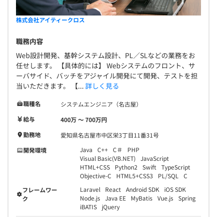
株式会社アイティークロス
職務内容
Web設計開発、基幹システム設計、PL／SLなどの業務をお
任せします。 【具体的には】 Webシステムのフロント、サ
ーバサイド、バッチをアジャイル開発にて開発、テストを担
当いただきます。 【...
詳しく見る
職種名
システムエンジニア（名古屋）
給与
400万 〜 700万円
勤務地
愛知県名古屋市中区栄3丁目11番31号
Java
C++
C＃
PHP
開発環境
Visual Basic(VB.NET)
JavaScript
HTML+CSS
Python2
Swift
TypeScript
Objective-C
HTML5+CSS3
PL/SQL
C
Laravel
React
Android SDK
iOS SDK
フレームワー
Node.js
Java EE
MyBatis
Vue.js
Spring
ク
iBATIS
jQuery