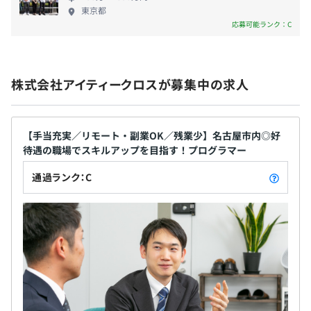
・公共交通機関使用の場：月上限30,000円
東京都
応募可能ランク：C
・務地まで2km以上を徒歩または自転車で通勤する場
【開発環境】
合：月2,000円
技術：VmwareESX／VMware ／vSphere／PowerShell／
Active directory
■資格手当
DB：Oracle／AWS／SQL Server
株式会社アイティークロスが募集中の求人
保持している資格に対して4千〜1万2千円を毎月支給しま
OS：Linux（RedHat）／Windows／UNIX(（Solaris）
す。
受験費用の補助制度もあり、入社後の取得もOKです。
【手当充実／リモート・副業OK／残業少】名古屋市内◎好
《例》基本情報技術者：月4,000円
待遇の職場でスキルアップを目指す！プログラマー
1年ごとの目標設定、振り返りによる評価をおこなってい
■通信手当
通過ランク：C
ます。
社用携帯を貸与、もしくは通信手当月5,000円を支給しま
エンジニアは、スペシャリストとしてのキャリアとゼネラ
す。
リストとしてのキャリアを選択可能です。
志向に合わせてキャリアを用意することをお約束します。
賞与：年2回（6月・12月）
※取締役以上は配当金・退職制度があります。
エンジニアは12名で構成されています。