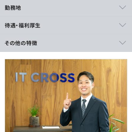
勤務地
【Web開発】
待遇・福利厚生
■材料原価算出システム
・開発言語・DBなど：C#／ASP.NET／SQL Server 2016
・OSなど：Windows Server 2016
その他の特徴
・請負範囲：詳細設計、開発
■賃金形態：月給制
【Web開発】
■賃金の決定方法：当社規定により決定いたします
■資材管理Webシステム
■月給：約200,000〜500,000円
・開発言語・DBなど：Java、Spring Framework（独自ｶ
・基本給：約180,000〜480,000円
ｽﾀﾑ）、Oracle Database 12c
・固定残業代：10〜20時間分、約20,000円～（超過分
・OSなど：CentOS 7
は別途支給）
・請負範囲：詳細設計、開発、
【インフラ設計／構築／運用】
■自動運転関連インフラ設計、構築、運用
・OSなど：AWSサーバ／Red Hat Enterprise／Linux
（※
想定年収
は年収提示額を保証するものではありません）
・請負範囲：サーバ・ネットワーク設計、構築、運用、ド