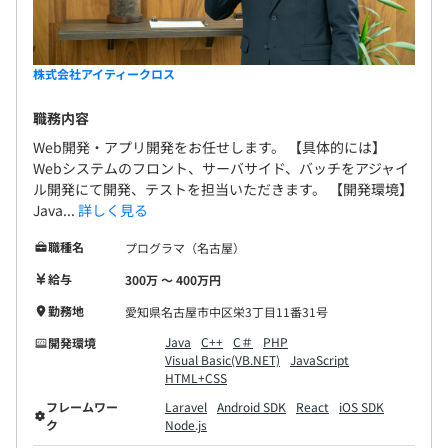
株式会社アイティークロス
職務内容
Web開発・アプリ開発をお任せします。 【具体的には】
Webシステムのフロント、サーバサイド、バッチをアジャイ
ル開発にて開発、テストを担当いただきます。 【開発環境】
Java...
詳しく見る
職種名
プログラマ（名古屋）
給与
300万 〜 400万円
勤務地
愛知県名古屋市中区栄3丁目11番31号
Java
C++
C＃
PHP
開発環境
Visual Basic(VB.NET)
JavaScript
HTML+CSS
フレームワー
Laravel
Android SDK
React
iOS SDK
ク
Node.js