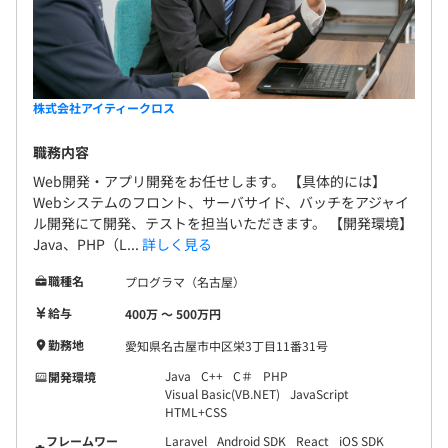
間接部門は2名です。
昇給：年1回（4月）
◎成果に見合う給与を支払うべきという考えがあるので、
株式会社アイティークロス
給与アップの交渉も歓迎しています！
職務内容
Web開発・アプリ開発をお任せします。 【具体的には】
Webシステムのフロント、サーバサイド、バッチをアジャイ
一般社団法人 愛知県情報サービス産業協会 (AIA保険加
ル開発にて開発、テストを担当いただきます。 【開発環境】
入）
Java、PHP（L...
詳しく見る
社会保険完備（健康保険・厚生年金加入・雇用保険・労災
職種名
プログラマ（名古屋）
保険）
給与
400万 〜 500万円
勤務地
愛知県名古屋市中区栄3丁目11番31号
Java
C++
C＃
PHP
開発環境
無期雇用
Visual Basic(VB.NET)
JavaScript
HTML+CSS
フレームワー
Laravel
Android SDK
React
iOS SDK