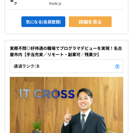
ク
Node.js
3～6カ月（待遇の変更はありません）
詳細を見る
気になる(会員登録)
実務不問◎好待遇の職場でプログラマデビューを実現！名古
屋市内【手当充実／リモート・副業可／残業少】
通過ランク：B