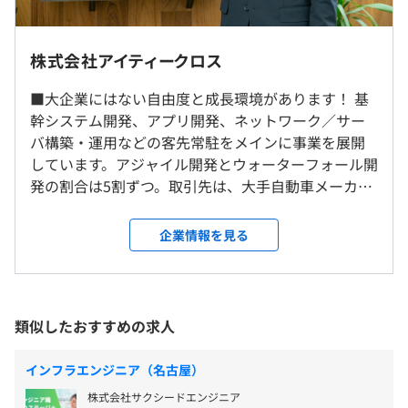
キュメント作成（設計書、手順書、テスト仕様書など）
社内もしくはお客様先での勤務となります。常駐先は主に
名古屋市内です。
株式会社アイティークロス
9：00〜18：00
【保守開発】
※直行直帰・リモート可
専門業務型裁量労働制（みなし労働時間8時間）
■通信機器システム更新・カスタマーサポート
■大企業にはない自由度と成長環境があります！ 基
フレックスタイム制（コアタイム10：00～15：00）
・開発言語・DBなど：C／C++／Bash／Oracle Database
幹システム開発、アプリ開発、ネットワーク／サー
就業場所の変更範囲
休憩時間：12：00〜13：00（60分）※案件により変動し
12c
バ構築・運用などの客先常駐をメインに事業を展開
＜雇入時＞
ます。
・OSなど：Red Hat Enterprise／Linux 7
しています。アジャイル開発とウォーターフォール開
本社、および自宅
平均残業時間：平均20時間以下／月
・請負範囲：詳細設計、調査・開発、保守（カスタマーサ
発の割合は5割ずつ。取引先は、大手自動車メーカー
＜変更範囲＞
ポート含）
から電力会社、官公庁などの大手企業です。将来的に
東海地区
は自社サービスの開発にも挑戦するため、新たに中
企業情報を見る
核メンバーの増員募集をおこなっています。 ■エン
【年間休日121日】
受動喫煙防止措置に関する事項
ジニアに3つのお約束をします！ 1：あなたのやりた
・土日休み（週休2日制）
敷地内禁煙（喫煙場所あり）
■どこでも通用するエンジニアへ成長できます！
いことは全力でサポートする 上流工程への挑戦やス
・祝日
技術力と人間力を身につけ、エンジニアとしての総合力を
キルチェンジなど、ぜひお気軽にご相談ください。
類似したおすすめの求人
・GW休暇
高められる魅力的な環境を用意しています。
1〜2年以内に希望をかなえられるようキャリアを設
・夏季休暇
人間力とは、「相手の立場を理解した仕事の進め方ができ
計いたします。 2：エンジニアとしての総合力を高め
・年末年始休暇
インフラエンジニア（名古屋）
る」「その人のレベルに合わせた教え方ができる」「「環
■市営地下鉄名城線「矢場町駅」より徒歩7分
られる エンジニアに必要な2つの技術「スキル」と
・産前産後休暇
境に適応できる能力を身に付ける」「自分を守るための交
■市営地下鉄東山線・名城線「栄駅」より徒歩8分
株式会社サクシードエンジニア
「人間力」を両方とも高められるよう徹底的にサポ