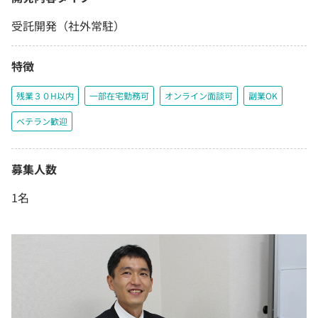
受託開発（社外常駐）
特徴
残業３０H以内
一部在宅勤務可
オンライン面談可
副業OK
ベテラン歓迎
募集人数
1名