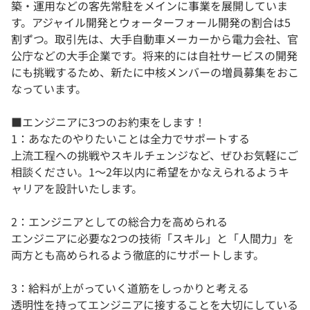
築・運用などの客先常駐をメインに事業を展開していま
す。アジャイル開発とウォーターフォール開発の割合は5
割ずつ。取引先は、大手自動車メーカーから電力会社、官
公庁などの大手企業です。将来的には自社サービスの開発
にも挑戦するため、新たに中核メンバーの増員募集をおこ
なっています。
■エンジニアに3つのお約束をします！
1：あなたのやりたいことは全力でサポートする
上流工程への挑戦やスキルチェンジなど、ぜひお気軽にご
相談ください。1〜2年以内に希望をかなえられるようキ
ャリアを設計いたします。
2：エンジニアとしての総合力を高められる
エンジニアに必要な2つの技術「スキル」と「人間力」を
両方とも高められるよう徹底的にサポートします。
3：給料が上がっていく道筋をしっかりと考える
透明性を持ってエンジニアに接することを大切にしている