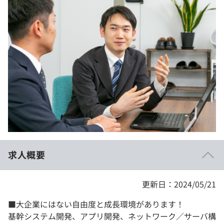
イベント・セミナー
paiza times
再チャレンジ結果一覧
リファレンス
インタビュー
note
就活成功ガイド
プラン
個人向けプラン
法人向けプラン
学校向けプラン
求人概要
契約内容・クーポン
更新日：2024/05/21
■大企業にはない自由度と成長環境があります！
基幹システム開発、アプリ開発、ネットワーク／サーバ構