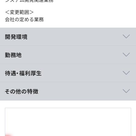
＜変更範囲＞
会社の定める業務
開発環境
勤務地
▼安定した長期プロジェクト案件が中心です！
待遇・福利厚生
基本的には異動がなく、1つの配属先で長く活躍していた
だけます。入社後はご経験や配属先に合わせたカスタマイ
ズ研修からスタート。各業界／分野ごとに業界大手メーカ
その他の特徴
ーとコラボした研修もあり、実践的な内容で実務に必要な
スキルを身につけます。配属後も6カ月に1回面談をおこな
■賃金形態：年俸制（年俸を15分割）
う、キャリアの相談や安心して働けるよう手厚くフォロー
■賃金の決定方法：当社規定により決定いたします
しています。
■月給：約34万～55万円
・基本給：約28万～45万円
▼働き方
・固定残業代：30時間分、約6万～10万（超過分は別途