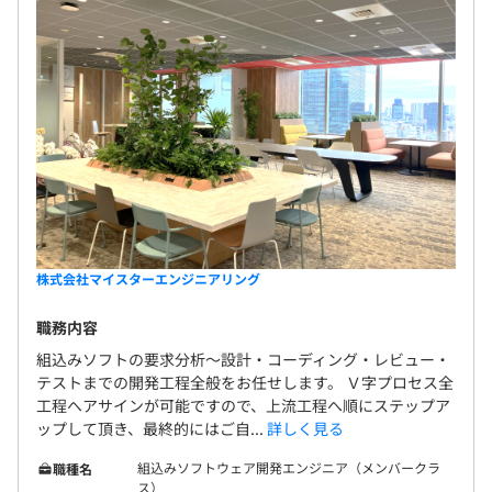
4カ月（待遇の変更はありません）
評価管理シートを使用して半期ごとの目標設定、振り返り
による評価をおこなっています。
株式会社マイスターエンジニアリング
職務内容
常務取締役/事業部門長/メカトロ事業部長 古谷 敏之氏
組込みソフトの要求分析～設計・コーディング・レビュー・
大手電機メーカー入社後に生産技術者、工場長を務める。
テストまでの開発工程全般をお任せします。 Ｖ字プロセス全
その後タイ・ベトナム製造会社社長として東南アジアにお
工程へアサインが可能ですので、上流工程へ順にステップア
ける白物家電のベース拠点構築に取り組み、ブラジル現地
ップして頂き、最終的にはご自...
詳しく見る
法人の経営責任者として電子レンジ事業の再生に貢献し
た。
組込みソフトウェア開発エンジニア（メンバークラ
職種名
ス）