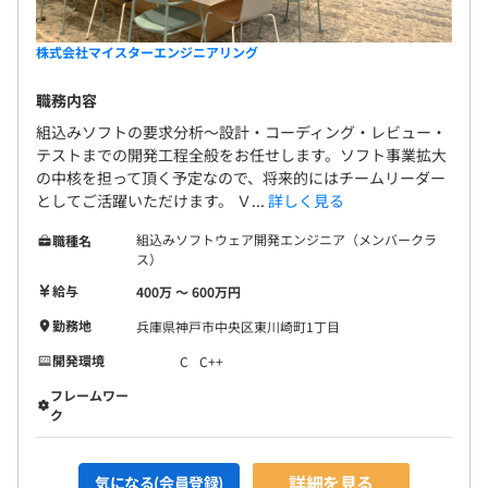
株式会社マイスターエンジニアリング
職務内容
組込みソフトの要求分析～設計・コーディング・レビュー・
テストまでの開発工程全般をお任せします。ソフト事業拡大
の中核を担って頂く予定なので、将来的にはチームリーダー
としてご活躍いただけます。 Ｖ...
詳しく見る
組込みソフトウェア開発エンジニア（メンバークラ
職種名
ス）
給与
400万 〜 600万円
勤務地
兵庫県神戸市中央区東川崎町1丁目
開発環境
C
C++
フレームワー
ク
詳細を見る
気になる(会員登録)