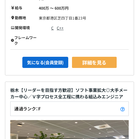
2013年6月に株式会社マイスターエンジニアリングへ入
社。ファシリティ事業部長を経て、メカトロ事業部長に就
給与
400万 〜 600万円
任。2020年4月に常務取締役、事業部門長に就任し両事業
勤務地
東京都港区芝四丁目1番23号
部門を率いる。
開発環境
C
C++
フレームワー
ク
平均年齢29歳の部署です。2～4名のチーム構成で開発を
進めています。
詳細を見る
気になる(会員登録)
【開発形態】
PL：要件定義、成果物チェック、納品対応
栃木【リーダーを目指す方歓迎】ソフト事業拡大◎大手メー
メンバークラス：要求分析～基本・詳細設計～製作～テス
カー中心／Ｖ字プロセス全工程に携わる組込みエンジニア
ト
通過ランク：F