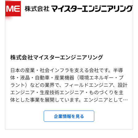
フルリモート案件、週2,3出社＋リモート案件、フル出勤
支給）
案件がありますので、ご希望に応じた案件をご紹介させて
頂きます。
（※
想定年収
は年収提示額を保証するものではありません）
・次世代コックピット開発
・次世代グラフィックメーター開発
株式会社マイスターエンジニアリング
・お客様先での勤務となります（仙台市）
・次世代PVM開発
・リモート勤務可（実績：フルリモート10％、週2リモー
9：00〜18：00
日本の産業・社会インフラを支える会社です。半導
・ADASアプリ開発
ト80％）
※お客様先によって異なる場合がございます。
体・液晶・自動車・産業機器（環境エネルギー・プ
・各種ECU開発（ボディ・ブレーキ・EV/HV・カメラ・ダ
休憩時間：12：00〜13：00（60分）
ラント）などの業界で、フィールドエンジニア、設計
イアグなど）
岩手県胆沢郡金ケ崎町西根森山
平均残業時間：平均20時間／月
エンジニア・生産技術エンジニア・ものづくりを主
・ナビ開発（探索・マルチメディアUI開発・Androidオー
・お客様先での勤務となります（盛岡市、胆沢郡）
体とした事業を展開しています。エンジニアとして、
ディオなど）
・リモート勤務可（実績：フルリモート10％、週2リモー
各分野における多種多様なプロジェクトで活躍して
・車載器開発（テレマティクス関連など）
ト80％）
いただきます。
・次期車載セキュリティ開発
企業情報を見る
【年間休日121日】
▼ご希望の勤務地を面接で伺います。下記拠点でもエンジ
・完全週休2日制（土曜・日曜）
※車載以外の組込み案件も多数ございます。
ニアを募集中です。
・祝日休み