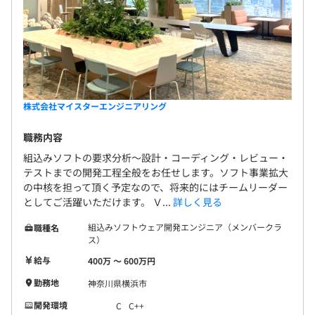
株式会社マイスターエンジニアリング
職務内容
組込みソフトの要求分析～設計・コーディング・レビュー・
テストまでの開発工程全般をお任せします。ソフト事業拡大
の中核を担って頂く予定なので、将来的にはチームリーダー
としてご活躍いただけます。 Ｖ...
詳しく見る
組込みソフトウェア開発エンジニア（メンバークラ
職種名
ス）
給与
400万 〜 600万円
勤務地
神奈川県横浜市
開発環境
C
C++