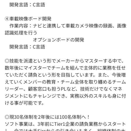
開発言語：C言語
④車載映像ボード開発
作業内容：ナビと連携して車載カメラ映像の録画、画像
認識処理を行う
オプションボードの開発
開発言語：C言語
◎技能を派遣という形でメーカーからマスターする中で、
数年後にマイスターでチームを組んで主体的に業務を任せ
ていただく請負という形を目指しています。また、今後増
えていくメンバーの教育・チーム全体を取り纏めるチーム
リーダー、顧客窓口も担うPLなど、技術だけでなくマネ
ジメントにもチャレンジでき、実務以外のスキルも身に付
ける事が可能です。
◎現30名体制を2年後には100名体制へ！
ソフト事業は、3年前にTier1企業の請負業務からスタート
し、今では大手Sireからの引き合いも多く、組織体制の大