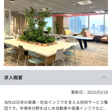
イベント・セミナー
paiza times
再チャレンジ結果一覧
リファレンス
インタビュー
note
就活成功ガイド
プラン
個人向けプラン
法人向けプラン
学校向けプラン
求人概要
契約内容・クーポン
更新日：2025/03/28
当社は日本の産業・社会インフラを支える技術サービス集
団です。半導体分野をはじめ自動車や産業インフラなど、