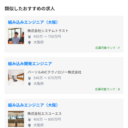
岩手（盛岡市、胆沢郡）、宮城（仙台市）、神奈川（横浜
・年末年始休暇
市）、愛知（名古屋市、刈谷市、安城市）、大阪（大阪
類似したおすすめの求人
・GW休暇
市）、兵庫（神戸市）、広島（広島市）、福岡（博多市）
・夏季休暇
・大手メーカーであるクライアントと連携した実践的な技
の8拠点
組み込みエンジニア（大阪）
・慶弔休暇
術研修システムや自社独自のeラーニングプログラム、リ
株式会社システムトラスト
・有給休暇（入社初年度最大10日付与／半日休暇制度あ
ーダー管理職研修等の教育体制とキャリアアップ体系を整
450万 〜 750万円
就業場所の変更範囲
り）
備しております。
大阪府
＜雇入時＞
・特別休暇
・Webをつないでの面談を月1～2回実施しています。
応募可能ランク：F
メカトロ事業部DS部本部および自宅
・産前産後休業／育児休業制度あり
・社内保険士が在籍しており、すぐに相談できる体制で
＜変更範囲＞
す。
組み込み開発エンジニア
会社の定める場所（テレワークを行う場所を含む）
・通信教育補助制度（講座終了証を得れば60%～100％を
パーソルAVCテクノロジー株式会社
会社が費用負担）
540万 〜 670万円
受動喫煙防止措置に関する事項
・残業手当
・資格取得奨励金制度（300種類以上の資格が対象！取得
大阪府
従業員に対する受動喫煙対策：あり
・通勤交通費全額支給（規定あり）
時の奨励金支給あり※最高10万円／件）
応募可能ランク：B
対策内容：屋内原則禁煙（喫煙室あり）
・子ども手当（子女1人目1.5万円／月、2人目5千円／月
・社内外での勉強会
※満18歳までの2子まで）
・技術書籍の購入補助制度
組み込みエンジニア（大阪）
・役職手当
株式会社エスユーエス
など
400万 〜 800万円
大阪府