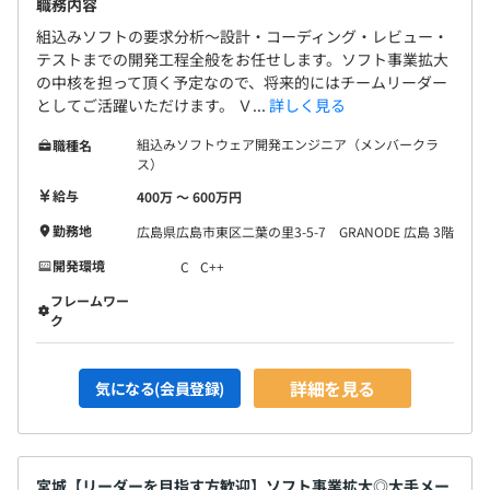
職務内容
組込みソフトの要求分析～設計・コーディング・レビュー・
テストまでの開発工程全般をお任せします。ソフト事業拡大
の中核を担って頂く予定なので、将来的にはチームリーダー
としてご活躍いただけます。 Ｖ...
詳しく見る
組込みソフトウェア開発エンジニア（メンバークラ
職種名
ス）
給与
400万 〜 600万円
勤務地
広島県広島市東区二葉の里3-5-7 GRANODE 広島 3階
開発環境
C
C++
フレームワー
ク
詳細を見る
気になる(会員登録)
宮城【リーダーを目指す方歓迎】ソフト事業拡大◎大手メー