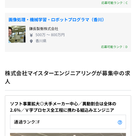
配属先や担当プロジェクトによります
応募可能ランク：C
年2回（6月・12月）
画像処理・機械学習・ロボットプログラマ（香川）
鎌長製衡株式会社
オブジェクト指向、ウォーターフォール、アジャイル
500万 〜 800万円
香川県
年1回（4月）
応募可能ランク：D
【開発方法】
ウォーターフォール型のV字モデルにて開発を進めていま
株式会社マイスターエンジニアリングが募集中の求
社会保険完備（健康保険・厚生年金加入・雇用保険・労災
す。各工程で品質確認をおこない、不具合混入や手戻り工
人
保険）
数が発生しないようにプロジェクトの推進をしていきま
す。
ソフト事業拡大◎大手メーカー中心／異動割合は全体の
【チームの雰囲気】
2.6％／Ｖ字プロセス全工程に携わる組込みエンジニア
無期雇用
毎朝必ずミーティングを実施しており、みんなでコミュニ
ケーションをとりながら、チーム一丸となって仕事ができ
通過ランク：F
るよう和気あいあいとした雰囲気で業務をおこなっていま
す。