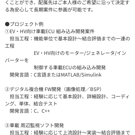
くことができ、配属先はご本人様のご希望に沿って決定す
る為安心して長期案件に参画が可能です。
●プロジェクト例
①EV・HV向け車載ECU 組み込み開発案件
担当工程：機能単位で基本設計～結合評価までの一連の
工程
EV・HV向けのモーター/ジェネレータ/イン
バーターを
制御する車載ECUの組み込み開発
開発言語：C言語またはMATLAB/Simulink
②デジタル複合機 FW開発（画像処理／BSP）
担当工程：経験に応じて基本設計、詳細設計、コーディ
ング、単体、結合テスト
開発言語：C、C++
③車載 周辺監視ソフト開発
担当工程：経験に応じて上流設計～実装～結合評価まで