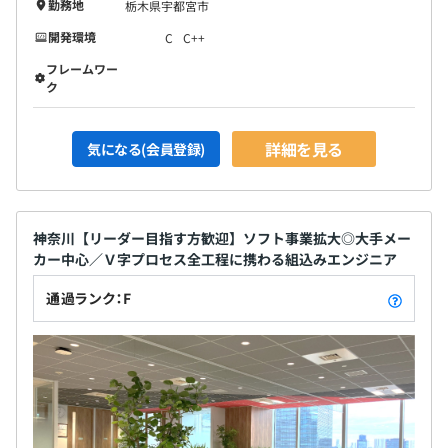
勤務地
栃木県宇都宮市
開発環境
C
C++
フレームワー
ク
詳細を見る
気になる(会員登録)
神奈川【リーダー目指す方歓迎】ソフト事業拡大◎大手メー
カー中心／Ｖ字プロセス全工程に携わる組込みエンジニア
通過ランク：F