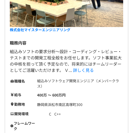
株式会社マイスターエンジニアリング
職務内容
組込みソフトの要求分析～設計・コーディング・レビュー・
テストまでの開発工程全般をお任せします。ソフト事業拡大
の中核を担って頂く予定なので、将来的にはチームリーダー
としてご活躍いただけます。 Ｖ...
詳しく見る
組込みソフトウェア開発エンジニア（メンバークラ
職種名
ス）
給与
400万 〜 600万円
勤務地
静岡県浜松市南区高塚町300
開発環境
C
C++
フレームワー
ク