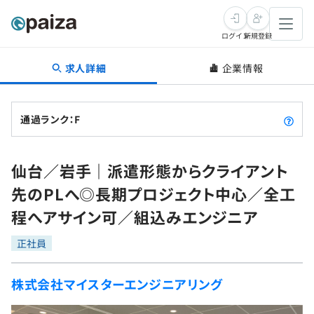
ログイン
新規登録
求人詳細
企業情報
転職・キャリア
未経験転職
求人検索
通過ランク：F
新卒就活
求人検索
インタビュー
仙台／岩手｜派遣形態からクライアント
学習
求人検索
インタビュー
転職成功ガイド
先のPLへ◎長期プロジェクト中心／全工
本選考
スキルチェック
講座一覧
程へアサイン可／組込みエンジニア
転職成功ガイド
転職エージェント
ゲーム・マンガ
インターン
プログラミング言語
正社員
問題集
メディア
SQL
4択課題
株式会社マイスターエンジニアリング
新卒エージェント
paizaとは？
Tech Team Journal
評価結果一覧
ナレッジ