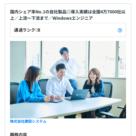
国内シェア率No.1の自社製品◎導入実績は全国4万7000社以
上／上流～下流まで／Windowsエンジニア
通過ランク：B
株式会社建設システム
職務内容