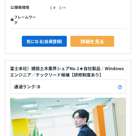
開発環境
C＃
C++
フレームワー
ク
詳細を見る
気になる(会員登録)
富士本社）建設土木業界シェアNo.1★自社製品｜Windows
エンジニア／テックリード候補【研修制度あり】
通過ランク：B