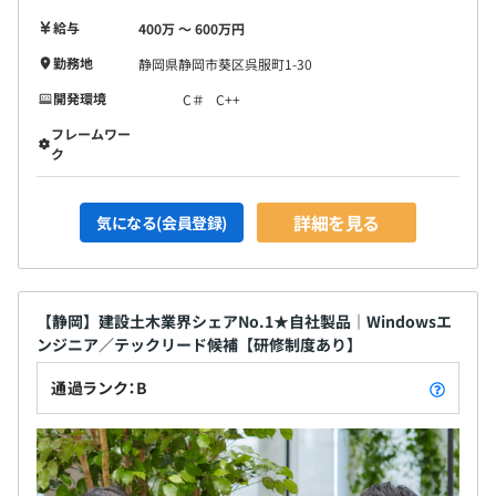
給与
400万 〜 600万円
勤務地
静岡県静岡市葵区呉服町1-30
開発環境
C＃
C++
フレームワー
ク
詳細を見る
気になる(会員登録)
【静岡】建設土木業界シェアNo.1★自社製品｜Windowsエ
ンジニア／テックリード候補【研修制度あり】
通過ランク：B