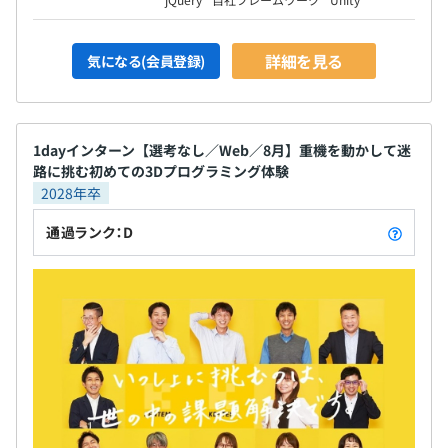
エンジニア130名で構成されています。
詳細を見る
気になる(会員登録)
1dayインターン【選考なし／Web／8月】重機を動かして迷
路に挑む初めての3Dプログラミング体験
2028年卒
平均5名～10名で開発をおこなっております。
1プロジェクトの単位期間はおよそ3カ月です。
通過ランク：D