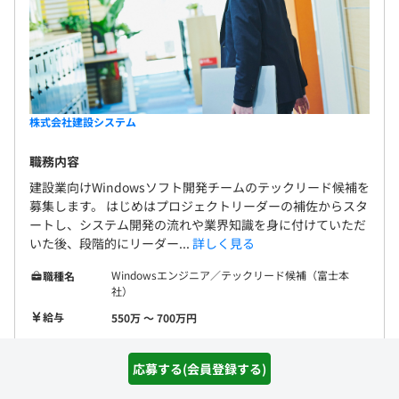
株式会社建設システム
職務内容
建設業向けWindowsソフト開発チームのテックリード候補を
募集します。 はじめはプロジェクトリーダーの補佐からスタ
ートし、システム開発の流れや業界知識を身に付けていただ
いた後、段階的にリーダー...
詳しく見る
Windowsエンジニア／テックリード候補（富士本
職種名
社）
給与
550万 〜 700万円
勤務地
静岡県富士市石坂312-1
応募する(会員登録する)
開発環境
C＃
C++