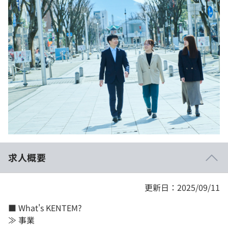
イベント・セミナー
paiza times
再チャレンジ結果一覧
リファレンス
インタビュー
note
就活成功ガイド
プラン
個人向けプラン
法人向けプラン
学校向けプラン
求人概要
契約内容・クーポン
更新日：2025/09/11
■ What's KENTEM?
≫ 事業