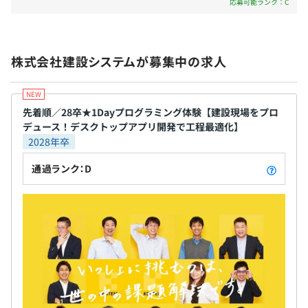
応募可能ランク：C
賞与：年2回（6月、12月）
WindowsノートPC(Corei7)＋マルチディスプレイを支給
株式会社建設システムが募集中の求人
昇給：年1回（7月）
先着順／28卒★1Dayプログラミング体験【建設現場をプロ
オブジェクト指向、アジャイル、ペアプロ、テスト駆動開
デュース！デスクトップアプリ開発で工程最適化】
各種社会保険完備
発、チケット駆動開発、プロトタイピング、コーディング
2028年卒
規約あり
通過ランク：D
無期雇用
3カ月（条件などの変更はありません）
【開発環境】
・開発言語：C#