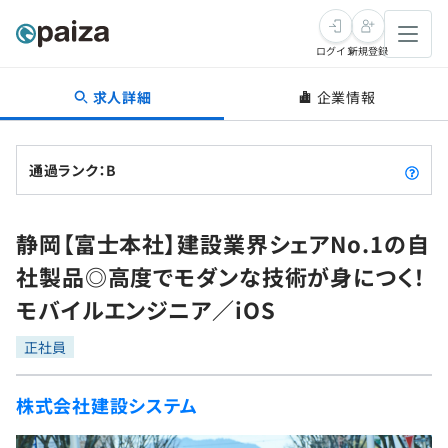
ログイン
新規登録
求人詳細
企業情報
転職・キャリア
未経験転職
求人検索
通過ランク：B
新卒就活
求人検索
インタビュー
静岡【富士本社】建設業界シェアNo.1の自
学習
求人検索
インタビュー
転職成功ガイド
社製品◎高度でモダンな技術が身につく！
本選考
スキルチェック
講座一覧
モバイルエンジニア／iOS
転職成功ガイド
転職エージェント
ゲーム・マンガ
インターン
プログラミング言語
正社員
問題集
メディア
SQL
4択課題
株式会社建設システム
新卒エージェント
paizaとは？
Tech Team Journal
評価結果一覧
ナレッジ