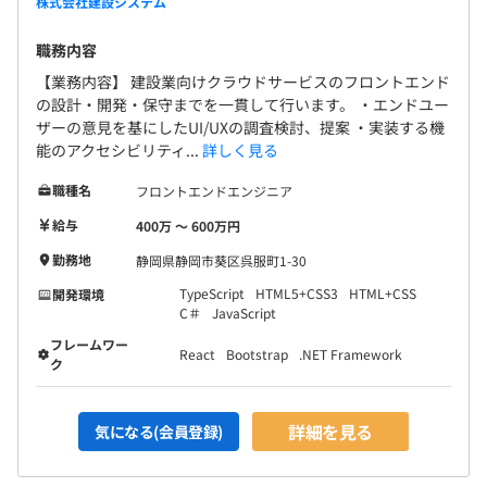
株式会社建設システム
職務内容
【業務内容】 建設業向けクラウドサービスのフロントエンド
の設計・開発・保守までを一貫して行います。 ・エンドユー
ザーの意見を基にしたUI/UXの調査検討、提案 ・実装する機
能のアクセシビリティ...
詳しく見る
職種名
フロントエンドエンジニア
給与
400万 〜 600万円
勤務地
静岡県静岡市葵区呉服町1-30
TypeScript
HTML5+CSS3
HTML+CSS
開発環境
C＃
JavaScript
フレームワー
React
Bootstrap
.NET Framework
ク
詳細を見る
気になる(会員登録)