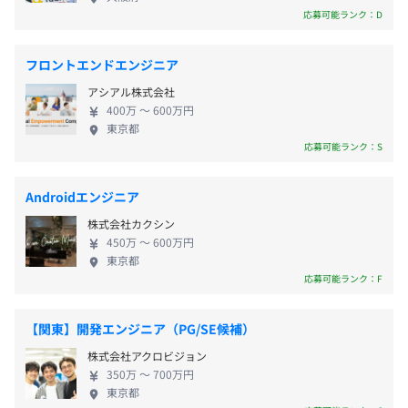
■SiteBox
いたい」という思いは創業以来KENTEMに脈々と流
応募可能ランク：D
■家族手当
https://www.kentem.jp/product-service/sitebox/
れています。 建設業をITで変えていく先に、建設業
配偶者：1万円／18歳以下の第一子：5千円／第二子以
SiteBoxは、土木現場用のスマートフォンアプリで、施工
でもっとも大切な「安心・安全」な社会づくりにし
降：3千円
管理業務の効率化を実現します。出来形データの記録や工
フロントエンドエンジニア
っかりと取り組むことができるのではないか。 建設
※扶養内に限る
事写真の撮影が可能で、電子小黒板の写し込み機能を使用
アシアル株式会社
業のシステム化やＩＴ化が進めば進むほど、私たち
することで、安全に撮影ができます。さらに、記録したデ
400万 〜 600万円
の社会を「さまざまなリスクに強い安心・安全な場
■特別手当
東京都
ータや撮影した写真をクラウドサービスに保管すること
所に変えていくことができる」のではないか。 その
応募可能ランク：S
毎月の営業目標達成につき加算（5千円）
で、データの紛失等のトラブルから保護します。
ような想いのもと、高度な技術を用いて、「幸せな建
設業」を創り上げるお手伝いをしています。 創業か
■役職手当
Androidエンジニア
らまっすぐに続く、私たちの道のりをしっかりと歩
3千円～15万円
株式会社カクシン
いていく決意を込めて、「リスクゼロ社会へ」を
・隔週金曜日の午後はスキルアップ時間！各自でテーマを
450万 〜 600万円
Vision掲げています。
■出社手当
東京都
決め自己学習に取り組みます。
応募可能ランク：F
1万円
・ベテラン社員や社外の講師を招いた勉強会を定期的に開
※出社している課長代理未満の社員が対象
催しています。
※業績給対象者・パート社員は対象外
・半年に1度、技術発表会（TECH-CONF）を開催し、エ
【関東】開発エンジニア（PG/SE候補）
ンジニア同士の技術共有を促進しています。
株式会社アクロビジョン
・スキルアップのための技術書購入や外部研修の参加を積
350万 〜 700万円
極支援します。
東京都