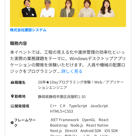
・フレームワーク：.NET MAUI
・バージョン管理：GitHub
・CI：GitHub Actions／Jenkins
・コミュニケーション：Teams、Zoom等
株式会社建設システム
・開発環境：Visual Studio
開発手法：アジャイル
職務内容
本イベントでは、工程の見える化や進捗管理の効率化といっ
た実際の業務課題をテーマに、Windowsデスクトップアプリ
ケーションの開発を体験いただけます。 人員や機械の配置ロ
ジックをプログラミング...
詳しく見る
半期ごとに従事した各プロジェクトの実績と半期に設定し
た目標へと取り組みについて評価していきます。
28卒★1Dayプログラミング体験！Web／アプリケー
職種名
合わせて人材役割とスキル向上を評価していきます。
ションエンジニア
スキル向上についてはセミナー受講等会社が支援します。
勤務地
静岡県静岡市葵区呉服町1-30
エンジニアはマネジメントとスペシャリストのキャリアが
C++
C＃
TypeScript
JavaScript
開発環境
あります。
HTML5+CSS3
.NET Framework
OpenGL
React
フレームワー
Bootstrap
Node.js
React Native
ク
Next.js
DirectX
Android SDK
iOS SDK
jQuery
自社フレームワーク
Unity