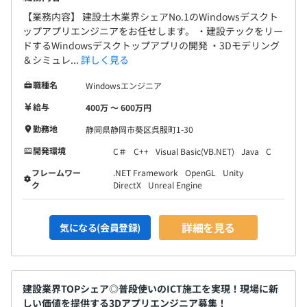
【業務内容】 建設土木業界シェアNo.1のWindowsデスクト
ップアプリエンジニアをお任せします。 ・建設テックをリー
ドするWindowsデスクトップアプリの開発 ・3Dモデリング
＆シミュレ...
詳しく見る
職種名
Windowsエンジニア
給与
400万 〜 600万円
勤務地
静岡県静岡市葵区呉服町1-30
開発環境
C＃
C++
Visual Basic(VB.NET)
Java
C
フレームワー
.NET Framework
OpenGL
Unity
ク
DirectX
Unreal Engine
詳細を見る
気になる(会員登録)
建設業界TOPシェア◎普段使いのICT施工を実現！現場に新
しい価値を提供する3Dアプリエンジニア募集！