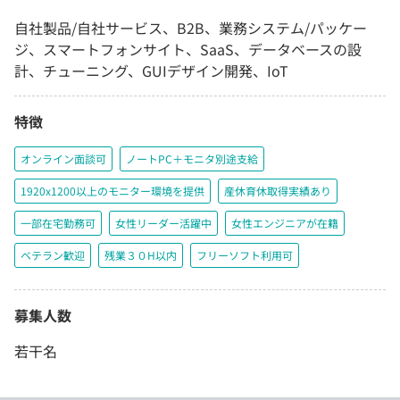
自社製品/自社サービス、B2B、業務システム/パッケー
ジ、スマートフォンサイト、SaaS、データベースの設
計、チューニング、GUIデザイン開発、IoT
特徴
オンライン面談可
ノートPC＋モニタ別途支給
1920x1200以上のモニター環境を提供
産休育休取得実績あり
一部在宅勤務可
女性リーダー活躍中
女性エンジニアが在籍
ベテラン歓迎
残業３０H以内
フリーソフト利用可
募集人数
若干名