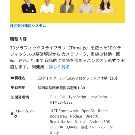
株式会社建設システム
職務内容
3Dグラフィックスライブラリ（Three.js）を使った3Dグラ
フィックスの基礎解説から カメラワーク、重機の移動・回
転、迷路走行まで 段階的に開発を進めるハンズオン形式で実
施します。 開発業...
詳しく見る
職種名
28卒インターン／1dayプログラミング体験【3D】
勤務地
静岡県静岡市葵区呉服町1-30
C++
C＃
TypeScript
JavaScript
開発環境
HTML5+CSS3
.NET Framework
OpenGL
React
フレームワー
Bootstrap
Node.js
DirectX
ク
React Native
Next.js
Android SDK
iOS SDK
jQuery
自社フレームワーク
Unity