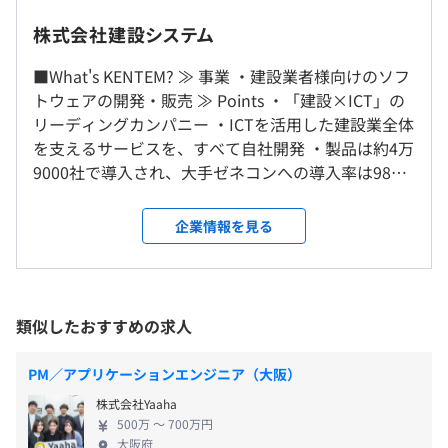
富士本社での勤務となります。
ター・営業のメンバーで1つのプロジェクトチームを構
株式会社建設システム
成、互いの存在が相乗効果を生み出すような開発スタイル
◎在宅勤務制度あり（経験・スキルにより要相談）
を取っています。
■What's KENTEM? ≫ 事業 ・建設業者様向けのソフ
〈年間休日128日〉
お客様に最も近い営業やコンタクトセンターが吸い上げた
トウェアの開発・販売 ≫ Points ・「建設×ICT」の
就業場所の変更範囲
完全週休2日制（土日祝）、GW・夏期・年末年始、有
フィードバックはチームで共有し、それを実際の製品開発
リーディングカンパニー ・ICTを活用した建設業全体
＜雇入時＞
給・慶弔・特別・産前産後・育児・看護・介護
に生かしています。
を支えるサービスを、すべて自社開発 ・製品は約4万
静岡第3オフィス
9000社で導入され、大手ゼネコンへの導入率は98%
＜変更範囲＞
という圧倒的実績 ・年間休日129日、ワークライフ
会社の定める場所 ※テレワークを行う場所含む
バランスを大切にした働き方が可能 ・資格認定制
企業情報を見る
■資格手当
【開発実績】
度、KENTEM ACADEMY（社員同士のknowledge共
受動喫煙防止措置に関する事項
資格の種類に応じて、取得お祝い金（一時金）のみ、
デスクトップ、クラウド、モバイルの各分野で自社開発し
有）の開催等、スキルアップを積極的にサポート
従業員に対する受動喫煙対策：あり
もしくは、お祝い金＋月給に手当として加算されます。
ており、60種類を超える製品・サービスを提供していま
■Our Vision “リスクゼロ社会へ” ビジョンに込めた
対策内容：屋内原則禁煙（喫煙室あり）
す。
想い リスクゼロ社会とは、ひとことでいえば「子ど
類似したおすすめの求人
■住宅手当
もからおとなまで、ほんとうに安心して暮らせる社
賃貸料の50%（上限2万円）
以下は、その中でも本ポジションで携わる製品をご紹介し
会」のこと。 KENTEMが創業以来かかわってきた建
PM／アプリケーションエンジニア（大阪）
ています。
設業は、私たちのくらしや社会の安心・安全になく
■通勤手当
※携わる製品は変更となる可能性がございます。
株式会社Yaaha
てはならない存在です。 建設業の膨大な業務を効率
上限5万円
500万 〜 700万円
化し、「18時には帰宅し、家族で食卓を囲んでもら
大阪府