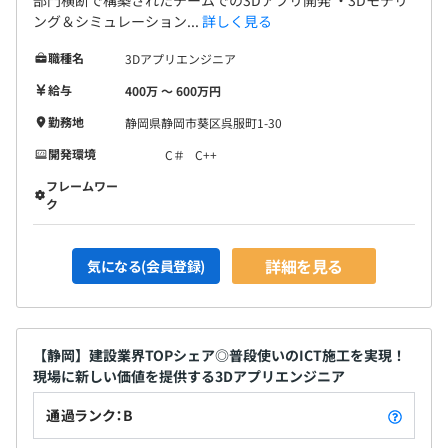
部門横断で構築されたチームでの3Dアプリ開発 ・3Dモデリ
ング＆シミュレーション...
詳しく見る
職種名
3Dアプリエンジニア
給与
400万 〜 600万円
勤務地
静岡県静岡市葵区呉服町1-30
開発環境
C＃
C++
フレームワー
ク
詳細を見る
気になる(会員登録)
【静岡】建設業界TOPシェア◎普段使いのICT施工を実現！
現場に新しい価値を提供する3Dアプリエンジニア
通過ランク：B