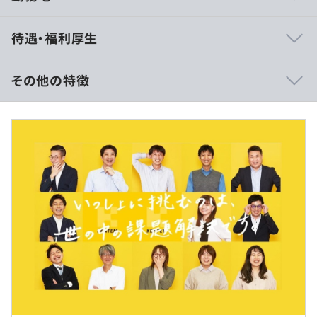
①プロダクトドリブン
待遇・福利厚生
わたしたちの生活に必要不可欠な建設業界ですが、働き方
や人材不足など様々な課題を抱えています。
その課題を解決すべくICTを活用して建設業全体を支える
その他の特徴
プロダクト開発に取り組んできました。
大手ゼネコンで9割の導入率を誇る施工管理システム『デ
月給260,000円〜
キスパート』等、建設業の課題解決に向けた製品を全て自
※年齢、経験、能力を考慮の上決定します。
社開発しています。
②最新技術
建設業界に革新的な価値を提供するには、それを生み出す
私たちが常に新しい技術を取り入れる必要があります。
（※
想定年収
は年収提示額を保証するものではありません）
そのため、個々のスキルアップに向けて、外部講師による
研修実施、隔週金曜の午後は自己学習時間を設ける等、最
新技術をキャッチアップしやすい環境が整っています。
8：30～17：00（所定労働時間7時間30分）
休憩時間：12：00〜13：00（60分）
③部門間のコラボレーション
平均残業時間：平均10時間／月
PMを中心に、エンジニア・デザイナー・コンタクトセン