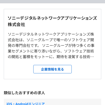
経験・スキル・前職での給与を考慮し、当社規定により決
プロジェクトごとに選択
定いたします。
適性などにより、即戦力に準ずる方も採用しています：年
ソニーデジタルネットワークアプリケーションズ
収 590 万円～760 万円
株式会社
ソニーデジタルネットワークアプリケーションズ株
式会社は、ソニーグループで唯一のソフトウェア開
発の専門会社です。 ソニーグループが持つ多くの事
（※
想定年収
は年収提示額を保証するものではありません）
業セグメントに寄り添いながら、ソフトウェア技術
の開拓と蓄積をモットーに、期待を凌駕する技術
力・総合力でソフトウェア開発を行うプロフェッシ
ョナル集団としての役割を担っています。 常時ソフ
企業情報を見る
9：00～17：30（休憩45分）
トウェア開発プロジェクトが大小含め80以上ありま
月間フレックスタイム制度（入社時）、裁量労働制度があ
す。さまざまなソニー製品のソフトウェア開発に携わ
就業場所の変更範囲
ります
ってみたい方、自分のコア技術を異なる商品間で応
＜雇入時＞
休憩時間：休憩45分※昼食時間は業務の都合により各々
用してみたい方、ソフトウェア開発を通じてユーザ
類似したおすすめの求人
ソニーシティ、ソニーシティ大崎、ソニーシティみなとみ
の自主性に任せています
ーの視点で商品の付加価値を高めたい方などにとっ
らい
平均残業時間：平均27時間/月（FY22実績）
ては、まさに理想の環境です。 ソニー製品の企画
iOS・Androidエンジニア
その他、国内・海外の事業所各地および労働者の自宅