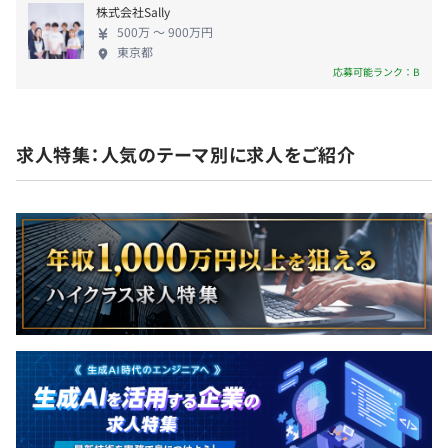
株式会社Sally
500万 〜 900万円
東京都
業績給：年1回（6月）
応募可能ランク：B
求人特集：人気のテーマ別に求人をご紹介
定時改定：年１回（7月）
・ソニー健康保険
・雇用保険
・労災保険
・厚生年金
・ソニー株式会社従業員持株会
・ソニーグループ共通福利厚生サービス
など