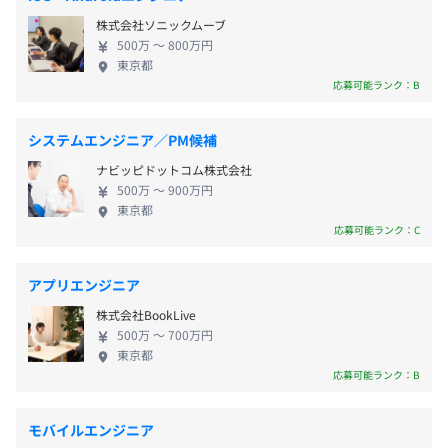
は、ソニー株式会社でおこなわれるので、当社社員
＜変更範囲＞
株式会社ソニックムーブ
が直接担当することはありませんが、製品のコンセ
※将来的に会社の定める場所（出向、在宅勤務実施場所含
500万 〜 800万円
プトづくりや仕様の策定、技術調査など、初期段階
東京都
む）へ変更となる場合があります。
《年間休日125日程度》
から開発に関わることが可能です。当社が持つソフト
応募可能ランク：B
・完全週休2日制（土日）
ウェアの力で新たなコンセプトを生み、新製品の開
・祝日
受動喫煙防止措置に関する事項
発につなげたり既存の製品の付加価値を高めたりす
システムエンジニア／PM候補
・年末年始休暇
屋内原則禁煙（喫煙室あり）
ることもできます。 好奇心とチャレンジ意欲が旺盛
・個人別休日
ナビッピドットコム株式会社
で、このような環境の中で自分を高めながら会社と
500万 〜 900万円
・年次有給休暇
一緒に成長していきたいとお考えの方は、ぜひご応
東京都
・慶弔休暇
募ください！
応募可能ランク：C
・産前産後休暇
みなとみらい線 新高島駅直上
・育児休暇
JR横浜駅より徒歩7分
アプリエンジニア
など
◎年次有給休暇の取得率は約74％です。（約15日）
株式会社BookLive
500万 〜 700万円
東京都
応募可能ランク：B
通勤費全額支給
モバイルエンジニア