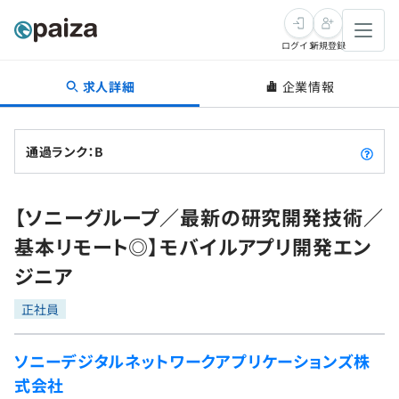
ログイン
新規登録
求人詳細
企業情報
転職・キャリア
未経験転職
求人検索
通過ランク：B
新卒就活
求人検索
インタビュー
【ソニーグループ／最新の研究開発技術／
学習
求人検索
インタビュー
転職成功ガイド
基本リモート◎】モバイルアプリ開発エン
本選考
スキルチェック
講座一覧
ジニア
転職成功ガイド
転職エージェント
ゲーム・マンガ
インターン
プログラミング言語
正社員
問題集
メディア
SQL
4択課題
ソニーデジタルネットワークアプリケーションズ株
新卒エージェント
式会社
paizaとは？
Tech Team Journal
評価結果一覧
ナレッジ