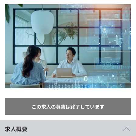
イベント・セミナー
paiza times
再チャレンジ結果一覧
リファレンス
インタビュー
note
就活成功ガイド
プラン
個人向けプラン
法人向けプラン
学校向けプラン
契約内容・クーポン
この求人の募集は終了しています
求人概要