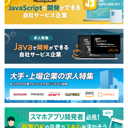
況により判断
契約更新の上限
平均3名～20名で開発をおこなっております。
更新5回まで
1プロジェクトの単位期間はおよそ12カ月くらいです。
6カ月（試用期間中は有期雇用契約社員としての雇用）
正社員からの雇用は開始する予定はなく、契約社員からの
スタートとなります。
半年の試用期間後、面談等を通じて特に問題がなければ正
社員雇用となります。
（正社員と給料面の待遇は変わりません）