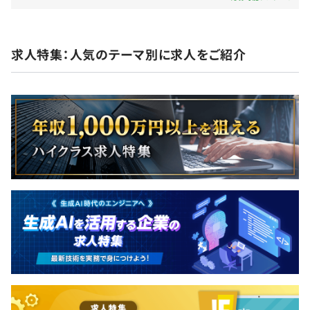
キャリアステップや目標設定など、時間がかかる不毛な人
求人特集：人気のテーマ別に求人をご紹介
不定期
事効果は一切おこないません。
売上の60%を年収としてとらえていただければと存じま
す。
例：月額単価60万円x12カ月=720万円の売上 →推定年収
社会保険完備
432万円+交通費
年3回の賞与で上記例の年収になるように調整します。
有期雇用
システムエンジニア4名、建設部門1名で構成されていま
す。
契約更新の有無・契約期間の定め
あり(半年更新)
契約更新の判断基準
本人の能力、業務量、業務成績、勤務態度、会社の契約状