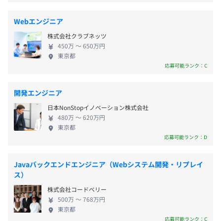
平均残業時間：従業員の裁量に任せておりますが、基本残
業0時間の従業員が80%以上占めております
Webエンジニア
株式会社クラブネッツ
450万 〜 650万円
東京都
・完全週休2日制
応募可能ランク：C
・年末年始休暇
・有給休暇
開発エンジニア
年間休日122日想定
日本NonStopイノベーション株式会社
プロジェクトの進め方、開発チームの雰囲気は、客先によ
480万 〜 620万円
り異なります。
東京都
応募可能ランク：D
・5万円を上限とし交通費全額支給
【開発環境】
・インフルエンザ予防接種
◆Web開発
Javaバックエンドエンジニア（Webシステム開発・リプレイ
・健康診断手当
Java、JavaScript、Python
ス）
株式会社コードベリー
◆アプリ開発
500万 〜 768万円
Swifft、Kotolin
東京都
年3回（4月、8月、12月）
応募可能ランク：C