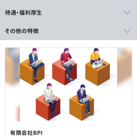
①某携帯会社WEBアプリケーション開発 プロジェクト
待遇・福利厚生
人数：２0名 開発期間：1年以上
②某大手サイトデータベース構築 プロジェクト人数：
100名 開発期間：1年以上
その他の特徴
など
■賃金形態：月給制（基本給+30時間分の固定残業代)+賞
与（年3回）
月給は約22万円〜約30万円で決定致します。
月収を抑えている分、賞与が高くなる傾向にあります。
ご自身のPCで作業できることがあります。
（賞与1回で100万円超えのケースもございます）
みなし残業例（月給22万円の場合）
プロジェクトごとに選択、オブジェクト指向、ウォーター
基本給 178,600 円
フォール、アジャイル、スクラム、ペアプロ、テスト駆動
月間平均所定労働時間（162h想定）
開発、チケット駆動開発、ドメイン駆動設計、プロトタイ
残業手当 41,400 円 （30時間分）
ピング、コーディング規約あり、グローバルチーム（多国
※時間外労働の有無に関わらず支給する
籍メンバー）
有限会社BPI
原則お客様先もしくはリモート（自宅）での勤務となりま