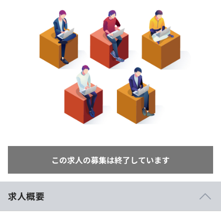
イベント・セミナー
paiza times
再チャレンジ結果一覧
リファレンス
インタビュー
note
就活成功ガイド
プラン
個人向けプラン
法人向けプラン
学校向けプラン
契約内容・クーポン
この求人の募集は終了しています
求人概要