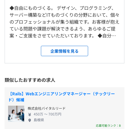
内訳
す。常駐先は東京都、神奈川県、埼玉県、千葉県内です。
----
◆自由にものづくる。 デザイン、プログラミング、
時間単価 / 1,102.5 円 （178,600 / 162 = 1,102.47）
サーバー構築などITものづくりの分野において、個々
就業場所の変更範囲
※小数点第二以下は四捨五入
のプロフェッショナルが集う組織です。お客様が抱え
＜雇入時＞
ている問題や課題が解決できるよう、あらゆるご提
本社、クライアント指定の場所、自宅のいずれか
1,102.5 x 30 x 1.25 = 41,343.75円
案・ご支援をさせていただいております。 ◆自分の
＜変更範囲＞
※1円以上100円未満の端数は繰上げとする
時間を有意義に取れる 現在は社員全員がリモートワ
会社の定める場所（テレワークを行う場所を含む）
ーク中のため、通勤の負担がありません。社内調整
企業情報を見る
なしで有給を100％消化できたり、客先と調整できれ
Chef、Puppet、Docker
受動喫煙防止措置に関する事項
ば自由にお休みを取れるなど、自分の時間を有意義
対策：あり
に使える職場です。客先常駐の異動申し入れも即OK
対策内容：敷地内禁煙
するため、自分に合った現場で得意分野を生かして
（※
想定年収
は年収提示額を保証するものではありません）
類似したおすすめの求人
活躍できます！個々の売上をベースに年収を算出し
Treasure Data CDP、BigQuery、Elasticsearch、Apache
ており、社長より稼いでいる社員もいます。
Hadoop、Apache Spark、Apache HBase
【Rails】Webエンジニアリングマネージャー（テックリー
ド）候補
9：00〜18：00
京浜急行線「生麦駅」徒歩1分
株式会社バイタルリード
※常駐先に合わせる場合があります
450万 〜 700万円
休憩時間：休憩60分 ※昼食時間は業務の都合により各々
島根県
の自主性に任せています
応募可能ランク：B