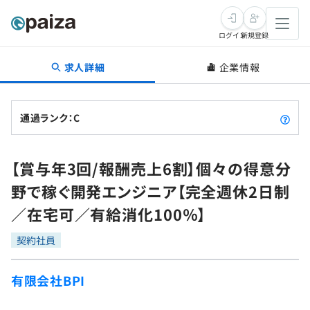
ログイン
新規登録
求人詳細
企業情報
転職・キャリア
未経験転職
求人検索
通過ランク：C
新卒就活
求人検索
インタビュー
【賞与年3回/報酬売上6割】個々の得意分
学習
求人検索
インタビュー
転職成功ガイド
野で稼ぐ開発エンジニア【完全週休2日制
本選考
スキルチェック
講座一覧
／在宅可／有給消化100％】
転職成功ガイド
転職エージェント
ゲーム・マンガ
インターン
プログラミング言語
契約社員
問題集
メディア
SQL
4択課題
有限会社BPI
新卒エージェント
paizaとは？
Tech Team Journal
評価結果一覧
ナレッジ