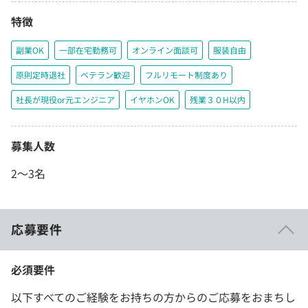
特徴
副業OK
一部在宅勤務可
オンライン面談可
服装自由
原則定時退社
ベテラン歓迎
フルリモート制度あり
社長が現役or元エンジニア
イヤホンOK
残業３０H以内
募集人数
2〜3名
応募要件
必須要件
以下すべてのご経験をお持ちの方からのご応募をおまちし