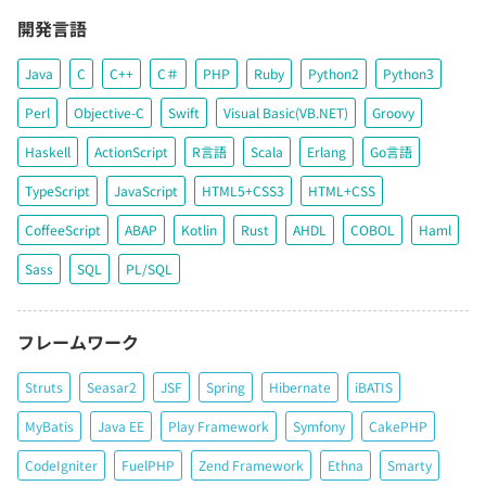
開発言語
Java
C
C++
C＃
PHP
Ruby
Python2
Python3
Perl
Objective-C
Swift
Visual Basic(VB.NET)
Groovy
Haskell
ActionScript
R言語
Scala
Erlang
Go言語
TypeScript
JavaScript
HTML5+CSS3
HTML+CSS
CoffeeScript
ABAP
Kotlin
Rust
AHDL
COBOL
Haml
Sass
SQL
PL/SQL
フレームワーク
Struts
Seasar2
JSF
Spring
Hibernate
iBATIS
MyBatis
Java EE
Play Framework
Symfony
CakePHP
CodeIgniter
FuelPHP
Zend Framework
Ethna
Smarty