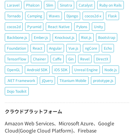
Laravel
Phalcon
Slim
Sinatra
Catalyst
Ruby on Rails
Tornado
Camping
Waves
Django
cocos2d-x
Flask
cocos2d
Pyramid
React Native
Pylons
Unity
Backbone.js
Ember.js
Knockout.js
Riot.js
Bootstrap
Foundation
React
Angular
Vue.js
ngCore
Echo
TensorFlow
Chainer
Caffe
Gin
Revel
DirectX
OpenGL
Android SDK
iOS SDK
Unreal Engine
Node.js
.NET Framework
jQuery
Titanium Mobile
prototype.js
Dojo Toolkit
クラウドプラットフォーム
Amazon Web Services、Microsoft Azure、Google
Cloud(Google Cloud Platform)、Firebase