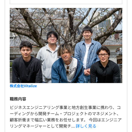
す。（※半年の評価です。半年後に評価がよければさらに
上がります！）
全社130名のうち、エンジニア120名で構成されていま
す。
最低2名以上・平均5名前後のチームで開発に取り組みま
す。
株式会社Vitalize
職務内容
ビジネスエンジニアリング事業と地方創生事業に携わり、コ
ーディングから開発チーム・プロジェクトのマネジメント、
顧客折衝まで幅広い業務をお任せします。 今回はエンジニア
リングマネージャーとして開発チ...
詳しく見る