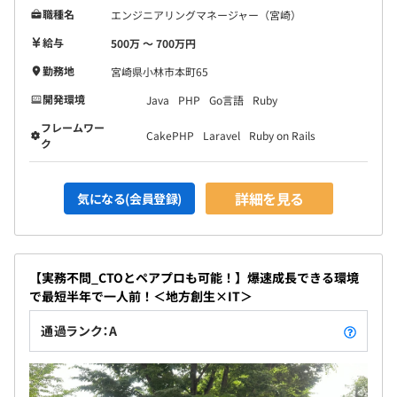
職種名
エンジニアリングマネージャー（宮崎）
給与
500万 〜 700万円
勤務地
宮崎県小林市本町65
開発環境
Java
PHP
Go言語
Ruby
フレームワー
CakePHP
Laravel
Ruby on Rails
ク
詳細を見る
気になる(会員登録)
【実務不問_CTOとペアプロも可能！】爆速成長できる環境
で最短半年で一人前！＜地方創生×IT＞
通過ランク：A