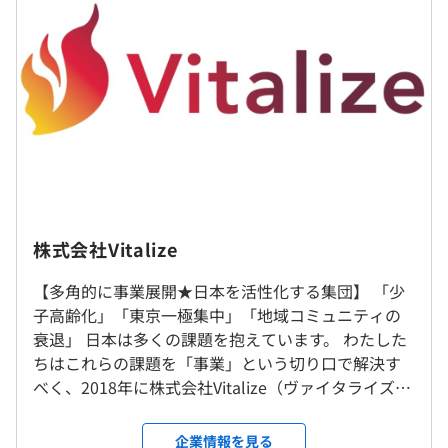
・固定残業代：45時間分、約67,631円
（※
想定年収
は年収提示額を保証するものではありません）
Docker、Terraform、Kubernetes、Datadog、Amazon
CloudWatch
10：00～19：00
株式会社Vitalize
休憩時間：60分（※昼食時間は業務の都合により各々の
就業場所の変更範囲
自主性に任せています）
【多角的に事業展開★日本を活性化する集団】 「少
＜雇入時＞
平均残業時間：平均40時間／月（※プロジェクトの状況
BigQuery、Elasticsearch、Amazon Redshift
子高齢化」「東京一極集中」「地域コミュニティの
〒640-8331 和歌山市美園町3-34 けやきONE 306
により変動します）
衰退」 日本は多くの課題を抱えています。 わたした
＜変更範囲＞
ちはこれらの課題を「事業」という切り口で解決す
変更なし
べく、2018年に株式会社Vitalize（ヴァイタライズ）
を立ち上げました。 現在は、ビジネス支援(ビジネス
・毎週土・日曜日
受動喫煙防止措置に関する事項
エンジニアリング事業・DX・BPR事業・コンサルテ
企業情報を見る
・国民の祝日
敷地内禁煙（喫煙場所あり）