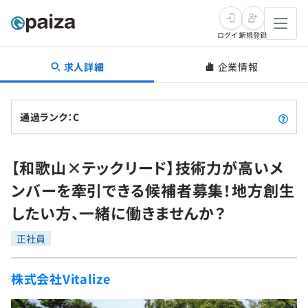
ログイン
新規登録
求人詳細
企業情報
転職・キャリア
未経験転職
求人検索
通過ランク：C
新卒就活
求人検索
インタビュー
【和歌山×テックリード】技術力が高いメ
学習
求人検索
インタビュー
転職成功ガイド
ンバーを牽引できる候補者募集！地方創生
本選考
スキルチェック
講座一覧
したい方、一緒に働きませんか？
転職成功ガイド
転職エージェント
ゲーム・マンガ
インターン
プログラミング言語
正社員
問題集
メディア
SQL
4択課題
株式会社Vitalize
新卒エージェント
paizaとは？
Tech Team Journal
評価結果一覧
ナレッジ