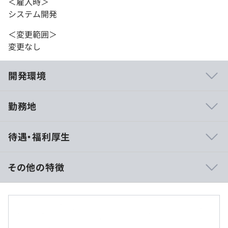
＜雇入時＞
システム開発
＜変更範囲＞
変更なし
開発環境
勤務地
基本的に1人でPJTを進めることはありません。チームを
待遇・福利厚生
組んで、PM／PL指示のもと開発を進めていきます。
チームごとに朝会・夕会などを開き、日々、密にコミュニ
ケーションを取りながら開発しています。
その他の特徴
月末にはPJTごとのMTGで、1カ月の間に自分がどんなタ
スクを進めたのか共有・報告会をした上で次月の確認をし
■賃金形態：月給制
ていきます。
■賃金の決定方法：当社規定により決定いたします
オフラインで日々コミュニケーションをとっているので、
■月給：約26万円
何かあればつど相談したり、報告しやすいのが強みです。
・基本給：約192,369円～