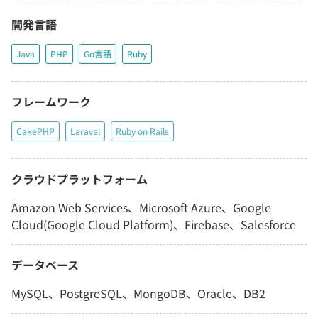
開発言語
Java
PHP
Go言語
Ruby
フレームワーク
CakePHP
Laravel
Ruby on Rails
クラウドプラットフォーム
Amazon Web Services、Microsoft Azure、Google
Cloud(Google Cloud Platform)、Firebase、Salesforce
データベース
MySQL、PostgreSQL、MongoDB、Oracle、DB2