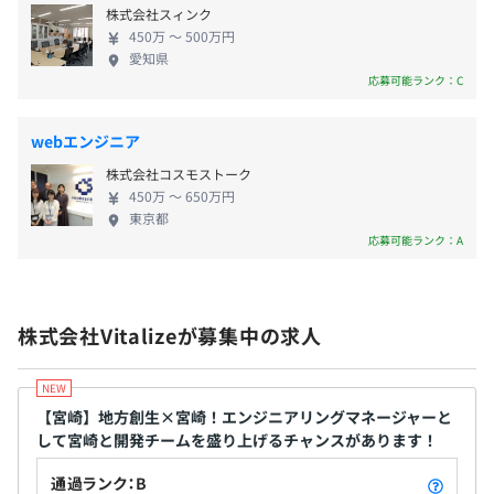
・DB等：MySQL、Oracle、Postgres、MongoDB、
株式会社スィンク
なアウトプットを可能にしています。わたしたちと一
memcache、Redis、Elasticsearch、DB2、Redshift、
450万 〜 500万円
緒に日本を活性化しませんか？
愛知県
・関東ITソフトウェア健康保険組合加入
BigQuery、Firebase ...
応募可能ランク：C
・社会保険完備（健康保険・厚生年金加入・雇用保険・労
災保険）
◎保養施設や健保大会、各種補助などのさまざまな福利厚
webエンジニア
生が受けられます。
半年間に1回（7、1月）の評価会があります。全社員の前
株式会社コスモストーク
で自分の半年間取り組んだ業務内容のプレゼンをしていた
450万 〜 650万円
東京都
だきます。
応募可能ランク：A
無期雇用
■360評価システム
組織の透明性をできるだけ高めたいと考え、全員がお互い
の評価を見える状態にしています。年功序列ではなく、実
株式会社Vitalizeが募集中の求人
力／実績がある人が正当に評価される環境を創り出してい
なし
ます。
【宮崎】地方創生×宮崎！エンジニアリングマネージャーと
■昇給実績
して宮崎と開発チームを盛り上げるチャンスがあります！
毎回、年収ベースで150万〜200万ぐらいの金額が上がる
通過ランク：B
人がいます。過去最高では400万近い昇給実績もありま