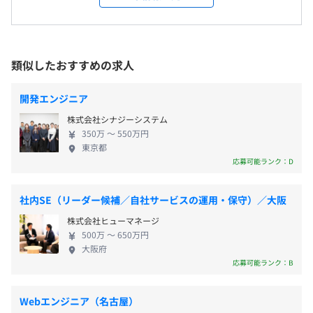
ィング事業) ／ 地方創生(農業事業・養殖事業・教育
・年末年始休暇
事業・不動産事業・音楽事業)を展開。 中でもビジネ
・夏季休暇
【開発環境】
スエンジニアリング事業は弊社の造語で、お客さま
・サーバサイド：Ruby on Rails、Go、PHP（CakePHP、
のビジネスを成功させるためのシステム開発を提供
類似したおすすめの求人
Laravel,、WordPress...）、Python * Lambda、Java、
するという意味を込めています。要件定義、設計、開
C++
発、テストまですべて自社で一貫して対応してお
・交通費支給（上限3万円）
開発エンジニア
・フロント：React、Angular、Vue、OpenAPI／graphql
り、エンジニアは、上流から下流までの全工程で活
・子ども手当
／gRPC
株式会社シナジーシステム
躍していただけます。 多角的な事業展開をしている
・飲み会手当
350万 〜 550万円
・クロスプラットフォーム：ionic、Monaca、Flutter、
当社では、配属先は本人の希望と適性をもとに入社
東京都
・資格取得手当
ReactNative...
後に決定します。年齢や社歴に関係なく、エンジニア
応募可能ランク：D
・インフラ：AWS、GCP、Azure、Niftyクラウド、
リングをベースとした上で柔軟なキャリアパスを用
XServer、Terraform系、Docker系、Kubernetes系、
意しており、 本人が望むキャリアしだいでグループ
社内SE（リーダー候補／自社サービスの運用・保守）／大阪
Vagrant系…
内のさまざまな事業に携わることが可能です。地方創
なし
・DevOps：NewRelic、Sentry、DataDog、
株式会社ヒューマネージ
生に本気で取り組んでおり、企画力や想い、実行力
500万 〜 650万円
ClowdWatch、WAF、GuardDuty、Redash、Metabase、
があれば、新しいビジネスを生み出すチャンスも与
大阪府
QuickSight、Dr.Sum、Motionboard、Tableau、
えられます。 AWS＋Railsをベースとした、最新の開
応募可能ランク：B
DigDag、Fluentd、Embulk、...
発環境を採用することで、低コスト×高品質の開発
昇給査定：年2回（7月、1月）
・連携サービス：NP後払,Twillio、ZenDesk、Zoom、
を実現。 「どうやったらできるのか」という提案を
Webエンジニア（名古屋）
Shopify、Salesforce...
徹底することで、お客様ニーズを100％満たす高品質