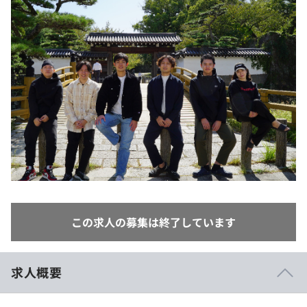
イベント・セミナー
paiza times
再チャレンジ結果一覧
リファレンス
インタビュー
note
就活成功ガイド
プラン
個人向けプラン
法人向けプラン
学校向けプラン
契約内容・クーポン
この求人の募集は終了しています
求人概要