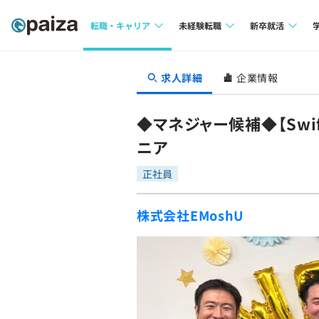
転職・キャリア
未経験転職
新卒就活
求人検索
求人検索
求人検索
求人詳細
企業情報
本選考
インタビュー
インタビュー
インターン
◆マネジャー候補◆【Swi
転職成功ガイド
転職成功ガイド
ニア
新卒エージェ
転職エージェント
正社員
イベント・セ
株式会社EMoshU
インタビュー
就活成功ガイ