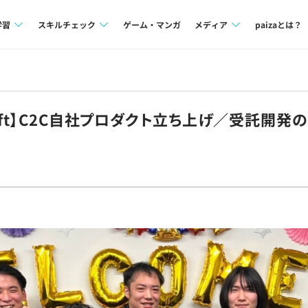
学習
スキルチェック
ゲーム・マンガ
メディア
paizaとは？
講座一覧
プログラミング言語
Tech Team Journal
問題集
SQL
paiza times
ft】C2C自社プロダクト立ち上げ／受託開発の
4択課題
評価結果一覧
note
ント
ナレッジ
再チャレンジ結果一覧
ミナー
リファレンス
プラン
ド
個人向けプラン
法人向けプラン
学校向けプラン