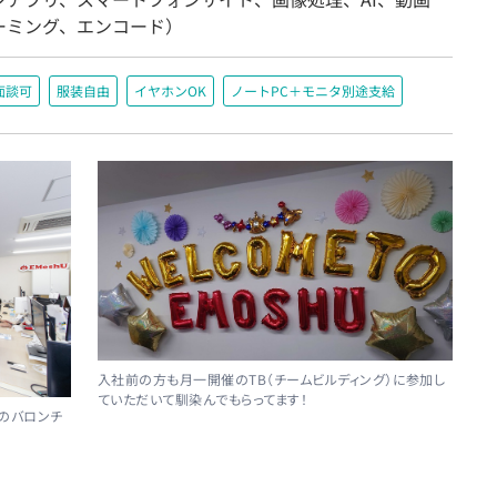
ーミング、エンコード）
面談可
服装自由
イヤホンOK
ノートPC＋モニタ別途支給
入社前の方も月一開催のTB（チームビルディング）に参加し
ていただいて馴染んでもらってます！
社のバロンチ