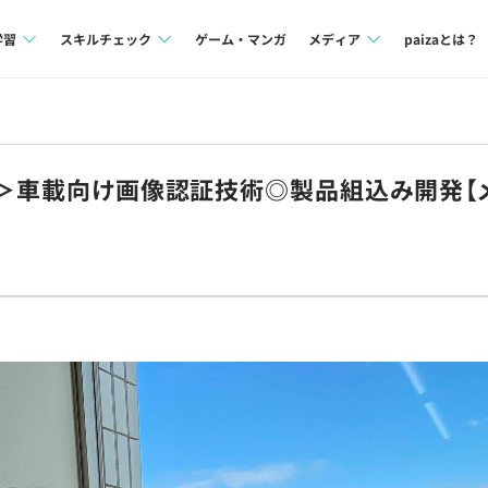
学習
スキルチェック
ゲーム・マンガ
メディア
paizaとは？
講座一覧
プログラミング言語
Tech Team Journal
問題集
SQL
paiza times
＞車載向け画像認証技術◎製品組込み開発【メ
4択課題
評価結果一覧
note
ント
ナレッジ
再チャレンジ結果一覧
ミナー
リファレンス
プラン
ド
個人向けプラン
法人向けプラン
学校向けプラン