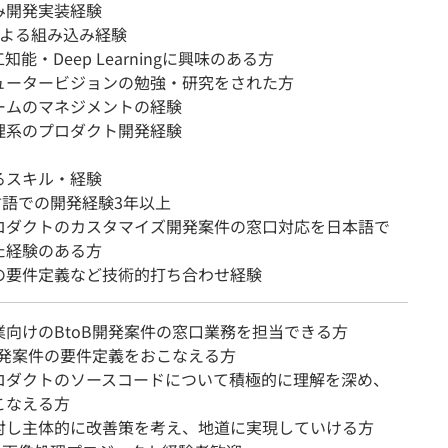
み開発実装経験
xによる組み込み経験
知能・Deep Learningに興味のある方
ュータービジョンの勉強・研究をされた方
ームのマネジメントの経験
理系のプロダクト開発経験
るスキル・経験
C言語での開発経験3年以上
ロダクトのカスタマイズ開発案件の窓口対応を日本語で
た経験のある方
の要件定義など技術的打ち合わせ経験
業向けのBtoB開発案件の窓口業務を担当できる方
開発案件の要件定義をおこなえる方
ロダクトのソースコードについて積極的に理解を深め、
こなえる方
対し主体的に改善策を考え、地道に実現していける方