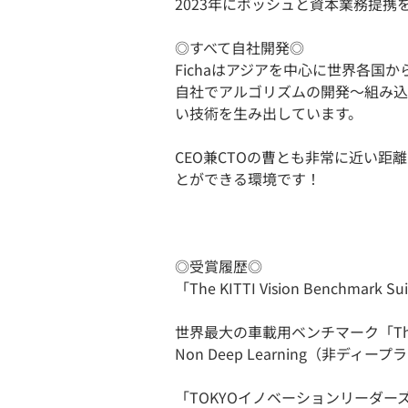
2023年にボッシュと資本業務提携
◎すべて自社開発◎
Fichaはアジアを中心に世界各国
自社でアルゴリズムの開発～組み込
い技術を生み出しています。
CEO兼CTOの曹とも非常に近い
とができる環境です！
◎受賞履歴◎
「The KITTI Vision Benchmark 
世界最大の車載用ベンチマーク「The KITT
Non Deep Learning（非デ
「TOKYOイノベーションリーダ