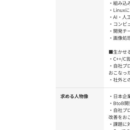
・組み込
・Linu
・AI・人工
・コンピ
・開発チ
・画像処
■生かせ
・C++/
・自社プ
おこなっ
・社外と
求める人物像
・日本企
・BtoB
・自社プ
改善をお
・課題に