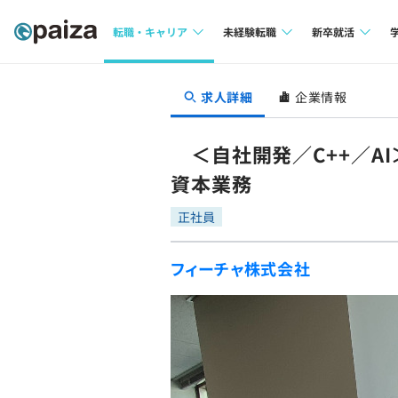
転職・キャリア
未経験転職
新卒就活
求人検索
求人検索
求人検索
求人詳細
企業情報
本選考
インタビュー
インタビュー
インターン
＜自社開発／C++／AI
転職成功ガイド
転職成功ガイド
資本業務
新卒エージェ
転職エージェント
正社員
イベント・セ
フィーチャ株式会社
インタビュー
就活成功ガイ