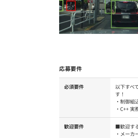
応募要件
必須要件
以下すべ
す！
・制御組
・C++ 
歓迎要件
■歓迎す
・メーカ