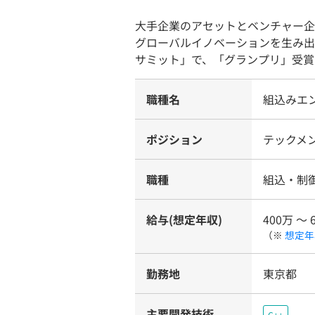
大手企業のアセットとベンチャー企
グローバルイノベーションを生み出
サミット」で、「グランプリ」受賞！
職種名
組込みエ
ポジション
テックメ
職種
組込・制
給与(想定年収)
400万 〜 
（※
想定年
勤務地
東京都
主要開発技術
C++