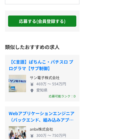
応募する(会員登録する)
類似したおすすめの求人
【C言語】ぱちんこ・パチスロ プ
ログラマ【サブ制御】
サン電子株式会社
469万 〜 554万円
愛知県
応募可能ランク：D
Webアプリケーションエンジニア
（バックエンド、組み込みアプ
リ）
anbx株式会社
300万 〜 750万円