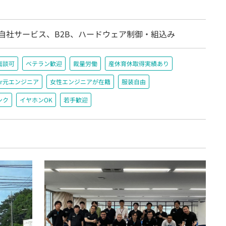
/自社サービス、B2B、ハードウェア制御・組込み
面談可
ベテラン歓迎
裁量労働
産休育休取得実績あり
r元エンジニア
女性エンジニアが在籍
服装自由
ンク
イヤホンOK
若手歓迎