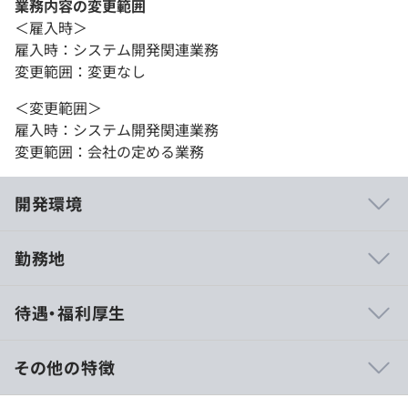
業務内容の変更範囲
＜雇入時＞
雇入時：システム開発関連業務
変更範囲：変更なし
＜変更範囲＞
雇入時：システム開発関連業務
変更範囲：会社の定める業務
開発環境
勤務地
タスクに合わせた適材適所の担当割をおこない、チームや
待遇・福利厚生
スキル保持者等とのディスカッションを通して、最新情
報・最新技術を取り入れながら開発をおこなっています。
その他の特徴
月収：36万円以上～41万円以上