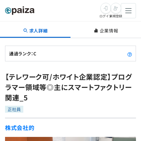
ログイン
新規登録
求人詳細
企業情報
転職・キャリア
未経験転職
求人検索
通過ランク：C
新卒就活
求人検索
インタビュー
【テレワーク可/ホワイト企業認定】プログ
学習
求人検索
インタビュー
転職成功ガイド
ラマー領域等◎主にスマートファクトリー
本選考
スキルチェック
講座一覧
関連_5
転職成功ガイド
転職エージェント
ゲーム・マンガ
インターン
プログラミング言語
正社員
問題集
メディア
SQL
4択課題
株式会社的
新卒エージェント
paizaとは？
Tech Team Journal
評価結果一覧
ナレッジ