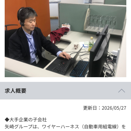
イベント・セミナー
paiza times
再チャレンジ結果一覧
リファレンス
インタビュー
note
就活成功ガイド
プラン
個人向けプラン
法人向けプラン
学校向けプラン
求人概要
契約内容・クーポン
更新日：2026/05/27
◆大手企業の子会社
矢崎グループは、ワイヤーハーネス（自動車用組電線）を