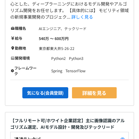
心とした、ディープラーニングにおけるモデル開発やアルゴ
リズム開発をお任せします。 【具体的には】 モビリティ領域
の新規事業開発のプロジェク...
詳しく見る
職種名
AIエンジニア、テックリード
給与
540万 〜 600万円
勤務地
東京都東大井5-26-22
開発環境
Python2
Python3
フレームワー
Spring
TensorFlow
ク
詳細を見る
気になる(会員登録)
【フルリモート可/ホワイト企業認定】主に画像認識のアル
ゴリズム選定、AIモデル設計・開発及びテックリード
通過ランク：C