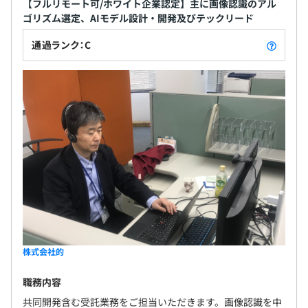
【フルリモート可/ホワイト企業認定】主に画像認識のアル
参加したプロジェクトにより異なります。研究開発に近い
ゴリズム選定、AIモデル設計・開発及びテックリード
3カ月（試用期間中の待遇の変更はありません）
ため、少人数の構成になることが多いです。
通過ランク：C
株式会社的
職務内容
共同開発含む受託業務をご担当いただきます。画像認識を中