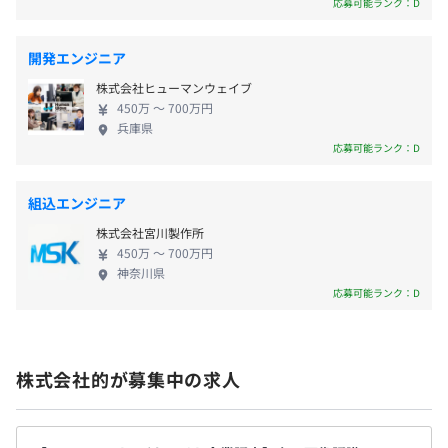
応募可能ランク：D
実現性の高いサービスにつながる開発をおこなって
いる点が特徴です。 既存の仕組みにとらわれずに新
賞与：年2回（6月、12月）
開発エンジニア
半期ごとの目標設定、振り返りによる評価をおこなってい
しい技術に挑戦したい方、上流工程へステップアッ
ます。
株式会社ヒューマンウェイブ
プしたい方などに満足いただける環境だと思います。
450万 〜 700万円
常駐からキャリアアップも可能なので、自社開発／
兵庫県
受託開発にチャレンジしてみたい方は、ぜひご応募
応募可能ランク：D
昇給査定：年1回（3月）
ください！
全社18名（パートタイマー含む）
組込エンジニア
株式会社宮川製作所
全国健康保険協会加入
450万 〜 700万円
神奈川県
社会保険完備（健康保険・厚生年金加入・雇用保険・労災
応募可能ランク：D
保険）
株式会社的が募集中の求人
無期雇用