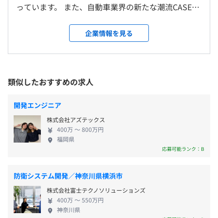
◆組み込みソフトウェア技術
っています。 また、自動車業界の新たな潮流CASEに
変更範囲：変更なし
マルチコア・マルチOSの実装実績があり、最適なリアル
代表される未来のモビリティ社会の実現を支える事
タイムシステムの提供が可能です。組み込みOSは、T-
業、AIを活用した安全運転支援などの事業領域にも
企業情報を見る
【年間休日122日】
受動喫煙防止措置に関する事項
Kernel、μITRON、RTX、Linux（POSIX含む）、Android
注力しております。 株式会社的は、矢崎グループに
・完全週休2日制（土・日）
・屋内禁煙（屋外喫煙場所あり）
etc. 各種無線モジュールを利用した開発実績も多く、試作
おける情報通信機器・電子計算をIT面から支える企
・年末年始休暇
向け組込み機器開発から製品開発まで対応できます。
業として1997年3月に設立。創業以来、一貫して組込
・特別（慶弔）休暇
みコンピューティング技術の開発をベースとした活
類似したおすすめの求人
・夏季休暇（5日）
動を進め、自社の技術を生かした製品化・販売へ展
・有給休暇
開してきました。 エンジニアは、各種組込みOSを中
開発エンジニア
相談の上、適切なマシンを支給いたします。
心とした組込みコンピュータ技術の開発深化によ
株式会社アズテックス
り、矢崎総業の工場内製品への適用や新規事業創出
400万 〜 800万円
を目的に研究開発業務を担っています。現在はAIアル
福岡県
・通勤交通費（全額支給）
ゴリズム開発やクラウド連携によるAI技術の活用が
応募可能ランク：B
・管理手当
メインです。 ◆素早く実現性の高いサービスを開発
・住宅手当
モビリティ領域の新規事業開発のプロジェクトや、
・家族手当
防衛システム開発／神奈川県横浜市
スマートファクトリー化のプロジェクトなど、複数
・資格手当
株式会社富士テクノソリューションズ
のプロジェクトが走っています。 ビジネスサイドと
・昼食手当
400万 〜 550万円
連携しながらPoC開発をおこない、速く失敗しようと
神奈川県
いう「Fail Fast（フェイルファスト）」の考え方で、