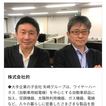
※経験・能力を考慮の上、当社規定により決定いたしま
◆W／H生産効率のためのIoTソリュ－ション
す。
組立工程ネットワークとの連携を図り、「ディスプレイ誘
25～29歳は370万 〜 430万円の想定年収、
導とLED誘導の自動同期」「歩進情報の収集（作業の見え
30～35歳は440万 〜 530万円の想定年収、
る化）」「オンライン一括管理」をすることで、実績デー
36～40歳は540万 〜 600万円の想定年収、
タを収集し、生産の進捗と工程飛びの状況管理、実績ファ
41～45歳は620万 〜 670万円の想定年収
イルの出力を実施可能とした。
◆画像認識技術（AI）
画像処理ライブラリOpenCVを利用して色・文字・形状か
ら「画像や映像内に存在するモノを認識する」画像認識技
術を、 検査工程の画像検査に応用。 さらなる認識精度の
（※
想定年収
は年収提示額を保証するものではありません）
向上に向けた取り組みの1つとして、DeepLearningによ
る画像認識の開発にも着手。 AIを利用した画像認識の他
就業場所の変更範囲
株式会社的
に、既存の画像処理（OpenCV）やAIを活用して、AI学習
＜雇入時＞
8：30〜17：30
に必要となるデータ準備（教師データ作成） を効率化す
◆大手企業の子会社 矢崎グループは、ワイヤーハー
雇入時：東京本社
フレックスタイム制（コアタイム10：00～15：00）
る技術や、少ないデータから効率的に学習するための技術
ネス（自動車用組電線）を中心とする自動車部品に
変更範囲：変更なし
休憩時間：12：30〜13：30（60分）
開発に取り組みました。
加え、空調機器、太陽熱利用機器、ガス機器、電線
＜変更範囲＞
平均残業時間：平均10〜20時間／月
など、人々の暮らしに密着したさまざまな製品を扱
雇入時：東京本社