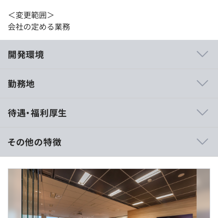
＜変更範囲＞
会社の定める業務
開発環境
勤務地
◆誕生日プレゼント
待遇・福利厚生
誕生月の社員に対して、会社から誕生日プレゼントを贈っ
ています！（規定あり）
その他の特徴
◆シャッフルランチ
月に1回全社員参加の各部署の業務報告会・食事会
年収：600～1200万円
・部署ごとに月に１度ディナーやランチ
月給：約500,000円〜（固定残業代を含む）
・部署ばらばらにシャッフルされたメンバーでランチ
基本給：約369,942円～
・上司に悩みを相談したいときには1on1チケット
固定残業代：約130,058円～（45時間分／超過分は別途支
給）