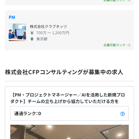
【毎月昇給のチャンス！】
注）
各部署で明確に評価基準が設けられています。
※今後拡大予定
PM
毎月データ・数値を換算し、メンバーのグレードが選定さ
株式会社クラブネッツ
れ、給与に反映。
700万 〜 1,200万円
マネージメントスキルや、コミュニケーションスキルな
東京都
ど、一見数値にしにくい個人の能力も、しっかり評価され
応募可能ランク：C
る環境です。
株式会社CFPコンサルティングが募集中の求人
雇用保険
労災保険
【PM・プロジェクトマネージャー／AIを活用した新規プロ
健康保険
ダクト】チームの立ち上げから協力していただける方を
厚生年金
通過ランク：D
無期雇用