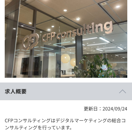
イベント・セミナー
paiza times
再チャレンジ結果一覧
リファレンス
インタビュー
note
就活成功ガイド
プラン
個人向けプラン
法人向けプラン
学校向けプラン
求人概要
契約内容・クーポン
更新日：2024/09/24
CFPコンサルティングはデジタルマーケティングの総合コ
ンサルティングを行っています。