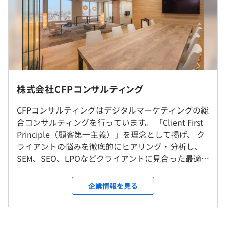
【毎月昇給のチャンス！】
各部署で明確に評価基準が設けられています。
・資格取得手当
毎月データ・数値を換算し、メンバーのグレードが選定さ
・オンライン学習環境
れ、給与に反映。
・外部セミナー参加可
マネージメントスキルや、コミュニケーションスキルな
ど、一見数値にしにくい個人の能力も、しっかり評価され
る環境です。
株式会社CFPコンサルティング
必要に応じてノートPCを支給
就業場所の変更範囲
CFPコンサルティングはデジタルマーケティングの総
＜雇入時＞
合コンサルティングを行っています。 「Client First
東京本社、および自宅
Principle（顧客第一主義）」を理念として掲げ、 ク
＜変更範囲＞
ライアントの悩みを徹底的にヒアリング・分析し、
（※
想定年収
は年収提示額を保証するものではありません）
会社の定める場所（テレワークを行う場所を含む）
SEM、SEO、LPOなどクライアントに見合った最適な
マーケティングプランを組み、 ROI（投資対効果）
受動喫煙防止措置に関する事項
を最大化させるサービスを提供しています。 クライ
企業情報を見る
10:00～19:00
敷地内禁煙
アントの成果にフォーカスし続けた結果、設立以来
Chef、Puppet、Docker、AWS CloudFormation、
休憩時間：休憩60分 ※昼食時間は業務の都合により各々
の売上・利益は右肩上がりを実現。 Yahoo!JAPAN、
Ansible、Kubernetes
の自主性に任せています
Googleなど主要なデジタル媒体との取引実績も豊富