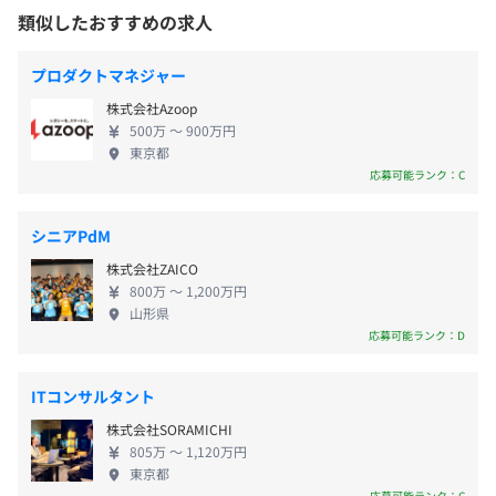
平均残業時間：平均20時間／月
です。 またCFPコンサルティングは、世の中から
類似したおすすめの求人
『嘘の広告』をなくしたい！そんな思いを胸に、
東京メトロ丸ノ内線「西新宿駅」より徒歩3分
『ミッション・ビジョン』を再定義し、社員一丸と
各部署で明確に評価基準が設けられています。
プロダクトマネジャー
なって取り組んでいます。 【ミッション】 世界の分
毎月データ・数値が換算され、メンバーのグレードが選
株式会社Azoop
・完全週休2日制（土・日）
配のロジックに変革をもたらし「もっと作らなくて
定。給与に反映されます。
500万 〜 900万円
・祝日
も、もっと売れる」世界に 【ビジョン】 「AI × デ
マネージメントスキルや、コミュニケーションスキルな
東京都
・年末年始休暇
ジタルマーケティング」の力で「地方の中小企業が
ど、一見数値にしにくい個人の能力も、しっかり評価され
応募可能ランク：C
・慶弔休暇
世界中に商品を販売していく」を「あたりまえ」に
る環境です。
・有給休暇
目指すミッション・ビジョンを実現すべく、当社で
シニアPdM
※年間休日約120日
は、社員に対する投資も惜しまず行っています。 社
株式会社ZAICO
外セミナー参加の推奨、最新技術に関する専門書を
800万 〜 1,200万円
購入補助、 オンライン学習サービスでサイト構築の
配属部署人数：2名
山形県
勉強など、 会社負担でスキルアップの場を提供して
応募可能ランク：D
◆資格取得手当
ます。 コツコツ場数を踏んで、着実な技術向上が望
〈平均的なチーム構成〉
◆オンライン学習環境
める弊社で あなたも是非チャレンジしてみません
【ビジネス・サービスサイド】
ITコンサルタント
◆外部セミナー参加可
か？
代表＋執行役（計2名）
株式会社SORAMICHI
805万 〜 1,120万円
【システムサイド】
東京都
PM兼テックリード1名（業務委託）＋開発複数名（外
応募可能ランク：C