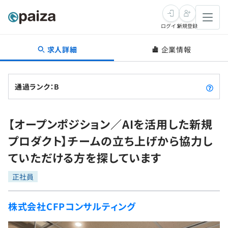
ログイン
新規登録
求人詳細
企業情報
転職・キャリア
未経験転職
求人検索
通過ランク：B
新卒就活
求人検索
インタビュー
【オープンポジション／AIを活用した新規
学習
求人検索
インタビュー
転職成功ガイド
プロダクト】チームの立ち上げから協力し
本選考
スキルチェック
講座一覧
ていただける方を探しています
転職成功ガイド
転職エージェント
ゲーム・マンガ
インターン
プログラミング言語
正社員
問題集
メディア
SQL
4択課題
株式会社CFPコンサルティング
新卒エージェント
paizaとは？
Tech Team Journal
評価結果一覧
ナレッジ