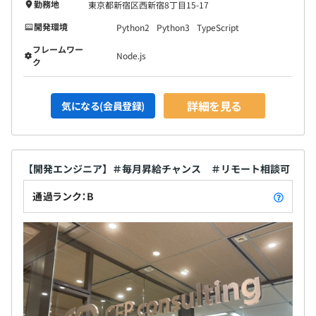
勤務地
東京都新宿区西新宿8丁目15-17
開発環境
Python2
Python3
TypeScript
フレームワー
Node.js
ク
詳細を見る
気になる(会員登録)
【開発エンジニア】＃毎月昇給チャンス ＃リモート相談可
通過ランク：B