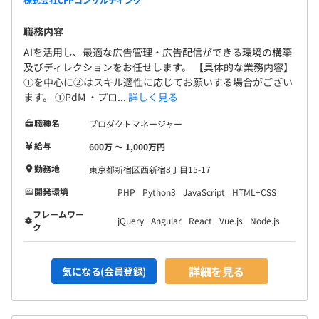
職務内容
AIを活用し、最適な広告管理・広告配信ができる環境の構築
及びディレクションをお任せします。 【具体的な業務内容】
①を中心に②はスキル適性に応じてお願いする場合がござい
ます。 ①PdM ・プロ...
詳しく見る
職種名
プロダクトマネージャー
給与
600万 〜 1,000万円
勤務地
東京都新宿区西新宿8丁目15-17
開発環境
PHP
Python3
JavaScript
HTML+CSS
フレームワー
jQuery
Angular
React
Vue.js
Node.js
ク
詳細を見る
気になる(会員登録)