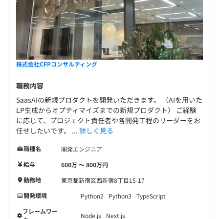
株式会社CFPコンサルティング
職務内容
SaasAIの新規プロダクトを開発いただきます。 （AIを用いた
LP生成からオプティマイズまでの新規プロダクト） ご経験
に応じて、プロジェクト責任者や各開発工程のリーダーをお
任せしたいです。 ...
詳しく見る
職種名
開発エンジニア
給与
600万 〜 800万円
勤務地
東京都新宿区西新宿8丁目15-17
開発環境
Python2
Python3
TypeScript
フレームワー
Node.js
Next.js