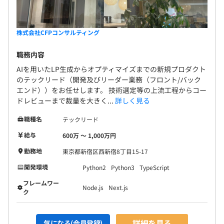
株式会社CFPコンサルティング
職務内容
AIを用いたLP生成からオプティマイズまでの新規プロダクト
のテックリード（開発及びリーダー業務（フロント/バック
エンド））をお任せします。 技術選定等の上流工程からコー
ドレビューまで裁量を大きく...
詳しく見る
職種名
テックリード
給与
600万 〜 1,000万円
勤務地
東京都新宿区西新宿8丁目15-17
開発環境
Python2
Python3
TypeScript
フレームワー
Node.js
Next.js
ク
詳細を見る
気になる(会員登録)