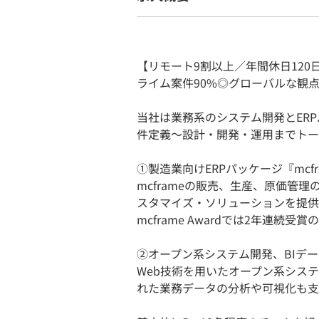
【リモート9割以上／年間休日120
ライム案件90%◎グローバルな観点
当社は業務系のシステム開発とER
件定義～設計・開発・運用までトー
①製造業向けERPパッケージ『mcf
mcframeの販売、生産、原価管
スタマイズ・ソリューションを提供
mcframe Awardでは2年連続受
②オープン系システム開発、BIデ
Web技術を用いたオープン系シス
れた業務データの分析や可視化も支