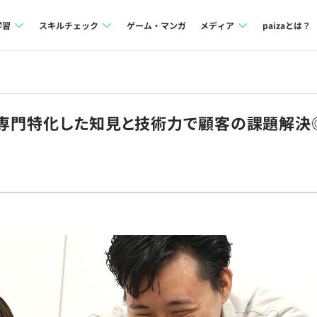
学習
スキルチェック
ゲーム・マンガ
メディア
paizaとは？
講座一覧
プログラミング言語
Tech Team Journal
問題集
SQL
paiza times
割】専門特化した知見と技術力で顧客の課題解
4択課題
評価結果一覧
note
ント
ナレッジ
再チャレンジ結果一覧
ミナー
リファレンス
プラン
ド
個人向けプラン
法人向けプラン
学校向けプラン