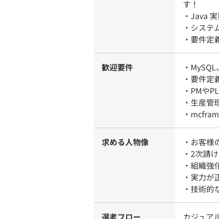
す！
・Java
・システ
・要件定
歓迎要件
・MySQ
・要件定
・PMや
・生産管
・mcfr
求める人物像
・お客様
・2次請
・組織強
・実力が
・技術的
選考フロー
カジュア