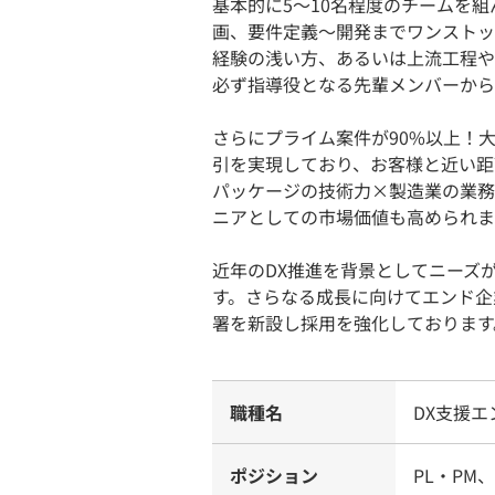
基本的に5～10名程度のチームを
画、要件定義〜開発までワンストッ
経験の浅い方、あるいは上流工程や
必ず指導役となる先輩メンバーから
さらにプライム案件が90%以上！
引を実現しており、お客様と近い距
パッケージの技術力×製造業の業務
ニアとしての市場価値も高められま
近年のDX推進を背景としてニーズが
す。さらなる成長に向けてエンド企
署を新設し採用を強化しております
職種名
DX支援エ
ポジション
PL・PM