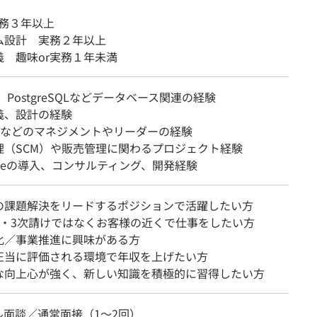
 実務３年以上
ム設計 実務２年以上
義 趣味or実務１年未満
L、PostgreSQLなどデータベース関連の経験
義、設計の経験
PLなどのマネジメントやリーダーの経験
理（SCM）や販売管理に関わるプロジェクト経験
ameの導入、コンサルティング、開発経験
の課題解決をリードするポジションで活躍したい方
け・3次請けではなくお客様の近くで仕事をしたい方
化／事業推進に興味がある方
正当に評価される環境で年収を上げたい方
な向上心が強く、新しい知識を積極的に習得したい方
ル面談／通常面接（1～2回）