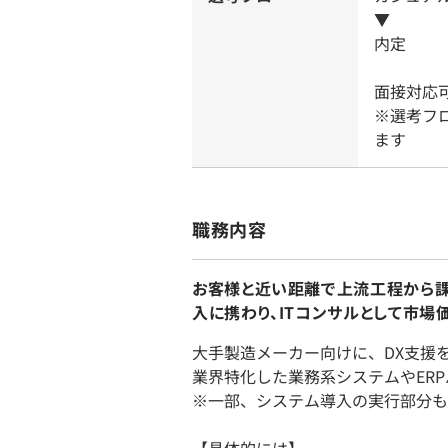
▼
内定
面接対応可
※選考フ
ます
職務内容
お客様と近い距離で上流工程から
入に携わり、ITコンサルとして市場
大手製造メーカー向けに、DX支援
業界特化した業務系システムやER
※一部、システム導入の実行部分も