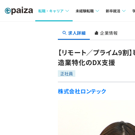
転職・キャリア
未経験転職
新卒就活
求人検索
求人検索
求人検索
求人詳細
企業情報
本選考
インタビュー
インタビュー
インターン
【リモート／プライム9
転職成功ガイド
転職成功ガイド
造業特化のDX支援
新卒エージェ
転職エージェント
正社員
イベント・セ
株式会社ロンテック
インタビュー
就活成功ガイ