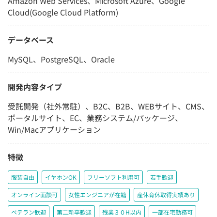
Amazon Web Services、Microsoft Azure、Google
Cloud(Google Cloud Platform)
データベース
MySQL、PostgreSQL、Oracle
開発内容タイプ
受託開発（社外常駐）、B2C、B2B、WEBサイト、CMS、
ポータルサイト、EC、業務システム/パッケージ、
Win/Macアプリケーション
特徴
服装自由
イヤホンOK
フリーソフト利用可
若手歓迎
オンライン面談可
女性エンジニアが在籍
産休育休取得実績あり
ベテラン歓迎
第二新卒歓迎
残業３０H以内
一部在宅勤務可