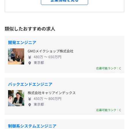
会社の定めるすべての場所
アプリ開発受託など事業領域を広げてきました。 一
■藤巻百貨店新規 ECアプリ
つの分野に特化することなく、複数の事業を展開し
■就キャス（動画を使った就活サイト） 新規サイト制作
【年間休日120日以上】
受動喫煙防止措置に関する事項
ているからこそ、設立以来、毎年売上を増やし続
■スマートスピーカー開発
■土曜、日曜、祝日
従業員に対する受動喫煙対策：あり
け、右肩上がりの成長を遂げています。 ◆システム
■大手人財関連会社向け基幹システム開発
類似したおすすめの求人
■GW休暇
対策内容：敷地内禁煙
開発事業部／想像的破壊のエンジニア集団 お客様の
■夏期休暇
マーケットスピードに合わせた、待つだけではない
開発エンジニア
■年末年始休暇
攻めの企画・施策を提案し、想像的破壊なイノベー
GMOメイクショップ株式会社
■有給休暇（年間 10～20 日）
ションを提供しています。主にオープン開発言語を使
■勉強会
480万 〜 650万円
■育児休暇
用した業務システム、Webアプリケーション開発を
【本社】
先輩社員が講師としてさまざまな知識やスキルについて、
東京都
■産前・産後休暇
手がけています。 ①システム開発・運用 お客様のニ
各線「恵比寿駅」より徒歩3分
幅広く指導いたします。
応募可能ランク：C
■ハネムーン休暇
ーズに合わせて最適なシステムの提案・構築から運
※内容により外部講師を招いての勉強会もおこなっており
■慶弔休暇
用まで幅広く対応します。 ②パッケージツールの提
ます。
バックエンドエンジニア
※休日に出勤した場合は振替休日を取得可能です。
供 フルスクラッチで開発した自社ECサイトのシステ
株式会社キャリアインデックス
※会社の方針として有給休暇の取得を推奨しております。
ムをパッケージで提供しています。 お客様のニーズ
■OJT研修
450万 〜 800万円
に合わせて自由なカスタマイズが可能です。 ③AI
会社や業務内容についてしっかり学べます。
東京都
「AI×〇〇」をキーワードに農業や幅広い分野への
応募可能ランク：C
人工知能・IoT普及に取り組みます。 ◆風通しのよい
■専門資格取得もサポート！
■交通費全額支給
若い会社◎成長を支える新戦力求む！ 弊社の平均年
資格取得時お祝い金制度もご用意しているので、積極的に
制御系システムエンジニア