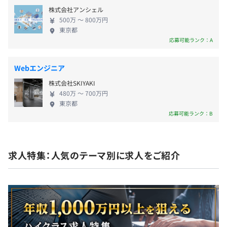
■住居手当（本社から半径3km圏内に住む場合：2万円／
齢は30歳。普段の業務の中でも分からないことがあ
利用してください！
株式会社アンシェル
月）
ったら、先輩社員に気軽に質問できる風通しのよい
500万 〜 800万円
■超過勤務手当
環境です。また、社員とのコミュニケーションの機会
東京都
■役職手当
も充実。 プロジェクトに関する情報交換をしたり、
応募可能ランク：A
ゲーム大会などのレクリエーションを開催したり、
相談の上、ご希望のマシンを支給いたします。
その後にみんなで飲み会にいったり…和気あいあい
Webエンジニア
とした雰囲気も魅力です！ 会社の成長過程を支え、
株式会社SKIYAKI
一層の事業拡大を目指す上で、新しいエンジニアの
賞与なし
480万 〜 700万円
力は必須。 長く活躍していただける新メンバーを求
プロジェクトごとに選択
東京都
め、今回の募集となりました。
応募可能ランク：B
昇給査定：年1回（9月）
求人特集：人気のテーマ別に求人をご紹介
各種社会保険完備