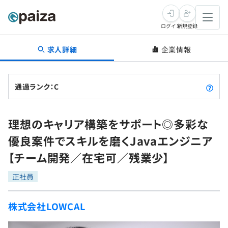
ログイン
新規登録
求人詳細
企業情報
転職・キャリア
未経験転職
求人検索
通過ランク：C
新卒就活
求人検索
インタビュー
理想のキャリア構築をサポート◎多彩な
学習
求人検索
インタビュー
転職成功ガイド
優良案件でスキルを磨くJavaエンジニア
本選考
スキルチェック
講座一覧
【チーム開発／在宅可／残業少】
転職成功ガイド
転職エージェント
ゲーム・マンガ
インターン
プログラミング言語
正社員
問題集
メディア
SQL
4択課題
株式会社LOWCAL
新卒エージェント
paizaとは？
Tech Team Journal
評価結果一覧
ナレッジ