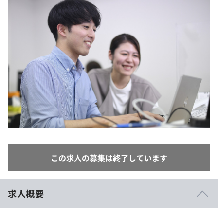
イベント・セミナー
paiza times
再チャレンジ結果一覧
リファレンス
インタビュー
note
就活成功ガイド
プラン
個人向けプラン
法人向けプラン
学校向けプラン
契約内容・クーポン
この求人の募集は終了しています
求人概要