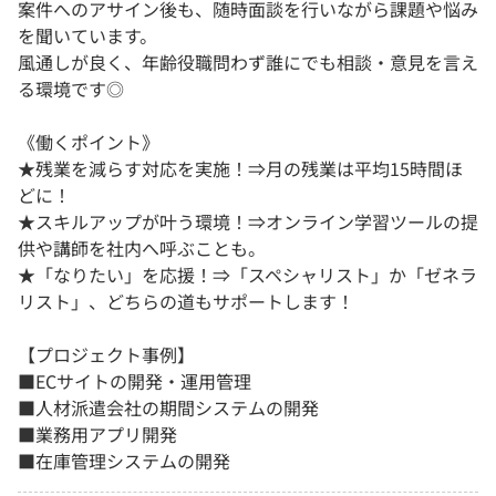
案件へのアサイン後も、随時面談を行いながら課題や悩み
を聞いています。
風通しが良く、年齢役職問わず誰にでも相談・意見を言え
る環境です◎
《働くポイント》
★残業を減らす対応を実施！⇒月の残業は平均15時間ほ
どに！
★スキルアップが叶う環境！⇒オンライン学習ツールの提
供や講師を社内へ呼ぶことも。
★「なりたい」を応援！⇒「スペシャリスト」か「ゼネラ
リスト」、どちらの道もサポートします！
【プロジェクト事例】
■ECサイトの開発・運用管理
■人材派遣会社の期間システムの開発
■業務用アプリ開発
■在庫管理システムの開発