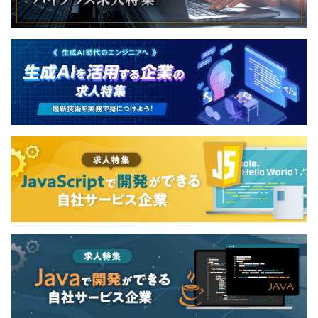
無期雇用
等級ごとに必要なスキル・能力を明確にしており、定量・
定性の両面から評価をおこなっています。
3カ月（給与・待遇・その他に変わりありません）
年1回、2〜3月に業務実績や個別に作成する個人目標を元
に査定面談を実施しますので、努力した分は必ず反映され
るスタイルを取っています。
明確な評価基準に基づき評価をして、キャリアアップへの
指標としていくため、納得感を持って働くことができま
す。
全社86名のうち、エンジニア70名ほどで構成されていま
す。
20代・30代が占める割合が全体の約70%。
年齢・性別・社歴関係なく、フラットにコミュニケーショ
ンを取れる文化が、社内の多様性へとつながっています。