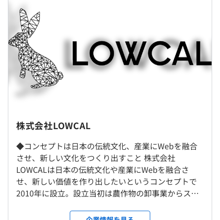
りひとりがパフォーマンスを最大化できるように努めてい
■月給：33万5千〜42万円想定（固定残業代を含む）
ます。エンジニアファーストな環境づくりを追求してお
■基本給：約26万円～万円
り、システム開発部の離職率は10%以下と少なめです。
■固定残業代：37時間分、約7万5千円～12万千円（超過
分は別途支給）
【今後の取り組み】
■賞与：無し
■受託案件の強化
※別途インセンティブ制度有
現在、親会社であるBBF社からの受託案件を含め、社内で
活躍できる環境を強化中。より技術者が働きやすい環境を
目指して成長を続けています。
■”AI×◯◯”社内での研究開発
（※
想定年収
は年収提示額を保証するものではありません）
株式会社LOWCAL
社内もしくはお客様先での勤務となります。
IT技術によって産業が改善された事例はまだ多くはなく、
※リモートワーク：案件によって取り入れております。
人の経験をもとにおこなっている部分がいまだ多いです。
◆コンセプトは日本の伝統文化、産業にWebを融合
※現在6～7割程度がリモート勤務です。
現在の状況を改善すべく、農業・介護・医療への参入を目
させ、新しい文化をつくり出すこと 株式会社
10：00～19：00
標にまずはAIの事業展開へとチャレンジし続けています。
LOWCALは日本の伝統文化や産業にWebを融合さ
就業場所の変更範囲
※配属先により変動あり
せ、新しい価値を作り出したいというコンセプトで
＜雇入時＞
休憩時間：休憩60分
2010年に設立。設立当初は農作物の卸事業からスタ
東京本社、および自宅
平均残業時間：平均10-15時間／月
ート。 その後、飲食店事業や、翻訳・通訳事業、デ
＜変更範囲＞
ザイン制作事業、そして、ソフトウェア開発事業、
【システム開発領域】
企業情報を見る