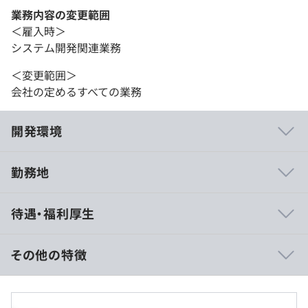
業務内容の変更範囲
＜雇入時＞
システム開発関連業務
＜変更範囲＞
会社の定めるすべての業務
開発環境
勤務地
■EC領域を柱に、Web開発（Java、PHP）、クラウド、
待遇・福利厚生
ノーコード開発、 AIなどさまざまな案件を幅広く手がけ
ています。EC領域以外にも柱となる事業をつくり、当社で
できる経験の幅を広げていきます。
その他の特徴
■エンジニア未経験から活躍しているメンバーがいるな
ど、育成に力を入れています。
■賃金形態：月給制
■前向きな成長を阻害する要因をできる限り無くし、ひと
■賃金の決定方法：当社規定により決定