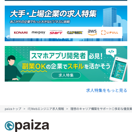
1プロジェクトの単位期間は半年以上のものが中心となり
ます。
求人特集をもっと見る
チーム人数は3人ほどの小規模なものから巨大なプロジェ
クトまでさまざまです。
※弊社内では1〜6名のチームとなります。
paizaトップ
IT/Webエンジニア求人情報
理想のキャリア構築をサポート◎多彩な優良案