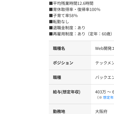
■平均残業時間12.6時間
■育休取得率・復帰率100％
■子育て率58％
■転勤なし
■退職金制度：あり
■再雇用制度：あり（定年：60歳
職種名
Web開発
ポジション
テックメン
職種
バックエ
給与(想定年収)
403万 〜 
（※
想定年
勤務地
大阪府