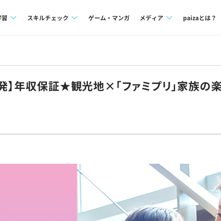
学習
スキルチェック
ゲーム・マンガ
メディア
paizaとは？
講座一覧
プログラミング言語
Tech Team Journal
問題集
SQL
paiza times
開発】年収保証★観光地×「ファミプリ」家族の
4択課題
評価結果一覧
note
ント
ナレッジ
再チャレンジ結果一覧
ミナー
リファレンス
プラン
ド
個人向けプラン
法人向けプラン
学校向けプラン