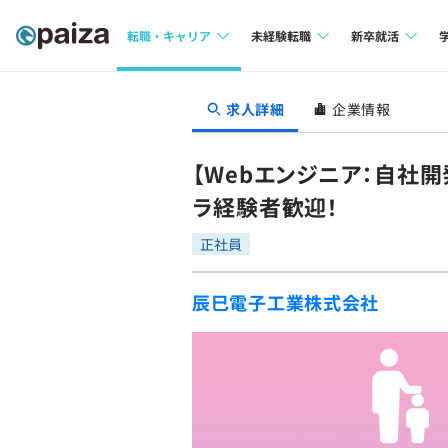
転職・キャリア
未経験転職
新卒就活
求人検索
求人検索
求人検索
求人詳細
企業情報
本選考
インタビュー
インタビュー
インターン
【Webエンジニア：自社
転職成功ガイド
転職成功ガイド
ラ経験者歓迎！
新卒エージェ
転職エージェント
正社員
イベント・セ
辰巳電子工業株式会社
インタビュー
就活成功ガイ