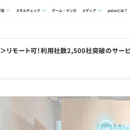
学習
スキルチェック
ゲーム・マンガ
メディア
paizaとは？
講座一覧
プログラミング言語
Tech Team Journal
問題集
SQL
paiza times
＞リモート可！利用社数2,500社突破のサー
4択課題
評価結果一覧
note
ント
ナレッジ
再チャレンジ結果一覧
ミナー
リファレンス
プラン
ド
個人向けプラン
法人向けプラン
学校向けプラン