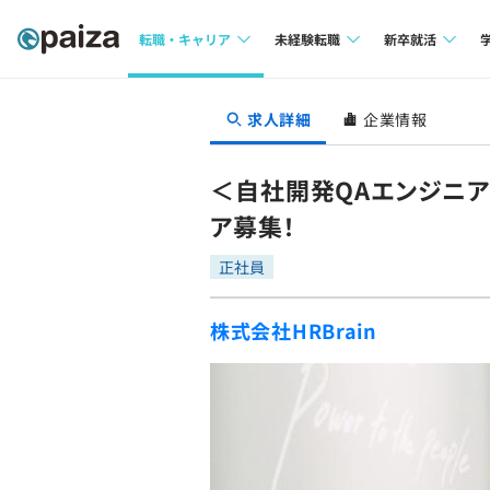
転職・キャリア
未経験転職
新卒就活
求人検索
求人検索
求人検索
求人詳細
企業情報
本選考
インタビュー
インタビュー
インターン
＜自社開発QAエンジニア
転職成功ガイド
転職成功ガイド
ア募集！
新卒エージェ
転職エージェント
正社員
イベント・セ
株式会社HRBrain
インタビュー
就活成功ガイ