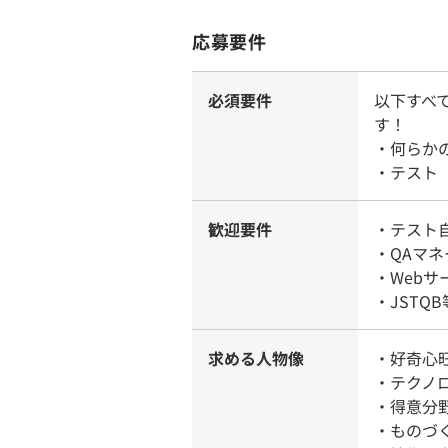
応募要件
必須要件
以下すべ
す！
・何らか
・テスト
歓迎要件
・テスト
・QAマ
・Web
・JSTQ
求める人物像
・好奇心
・テクノ
・得意分
・ものづ