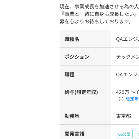
現在、事業成長を加速させる為の人
『事業と一緒に自身も成長したい』
募を心よりお待ちしております。
職種名
QAエンジ
ポジション
テックメ
職種
QAエンジ
給与(想定年収)
420万 〜 
（※
想定年
勤務地
東京都
開発言語
Go言語
T