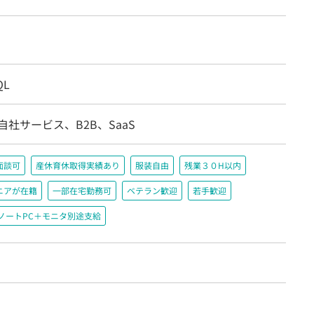
QL
自社サービス、B2B、SaaS
面談可
産休育休取得実績あり
服装自由
残業３０H以内
ニアが在籍
一部在宅勤務可
ベテラン歓迎
若手歓迎
ノートPC＋モニタ別途支給