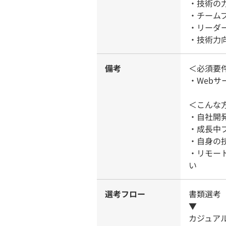
・技術の
・チーム
・リーダ
・技術力
備考
＜必須要
・Webサ
＜こんな
・自社開
・成長中
・自身の
・リモー
い
選考フロー
書類選考
▼
カジュア