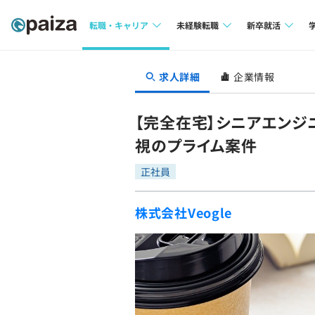
転職・キャリア
未経験転職
新卒就活
求人検索
求人検索
求人検索
求人詳細
企業情報
本選考
インタビュー
インタビュー
インターン
【完全在宅】シニアエン
転職成功ガイド
転職成功ガイド
視のプライム案件
新卒エージェ
転職エージェント
正社員
イベント・セ
株式会社Veogle
インタビュー
就活成功ガイ