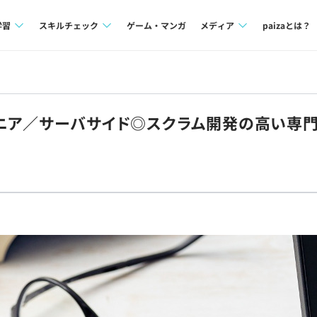
学習
スキルチェック
ゲーム・マンガ
メディア
paizaとは？
講座一覧
プログラミング言語
Tech Team Journal
問題集
SQL
paiza times
ジニア／サーバサイド◎スクラム開発の高い専
4択課題
評価結果一覧
note
ント
ナレッジ
再チャレンジ結果一覧
ミナー
リファレンス
プラン
ド
個人向けプラン
法人向けプラン
学校向けプラン