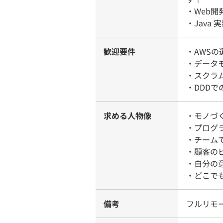
・Web
・Java
歓迎要件
・AWSの
・データ
・スクラ
・DDDで
求める人物像
・モノづ
・プログ
・チーム
・顧客の
・自分の
・どこで
備考
フルリモ