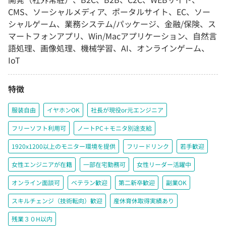
CMS、ソーシャルメディア、ポータルサイト、EC、ソー
シャルゲーム、業務システム/パッケージ、金融/保険、ス
マートフォンアプリ、Win/Macアプリケーション、自然言
語処理、画像処理、機械学習、AI、オンラインゲーム、
IoT
特徴
服装自由
イヤホンOK
社長が現役or元エンジニア
フリーソフト利用可
ノートPC＋モニタ別途支給
1920x1200以上のモニター環境を提供
フリードリンク
若手歓迎
女性エンジニアが在籍
一部在宅勤務可
女性リーダー活躍中
オンライン面談可
ベテラン歓迎
第二新卒歓迎
副業OK
スキルチェンジ（技術転向）歓迎
産休育休取得実績あり
残業３０H以内