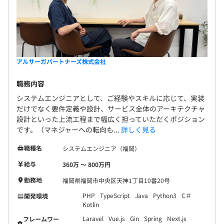
アルサーガパートナーズ株式会社
職務内容
​​システムエンジニアとして、ご経験やスキルに応じて、実装
だけでなく要件定義や設計、サービス全体のアーキテクチャ
設計といった上流工程まで幅広く担っていただくポジション
です。（マネジャーへの転向も...
詳しく見る
職種名
システムエンジニア（福岡）
給与
360万 〜 800万円
勤務地
福岡県福岡市中央区天神1丁目10番20号
PHP
TypeScript
Java
Python3
C＃
開発環境
Kotlin
Laravel
Vue.js
Gin
Spring
Next.js
フレームワー