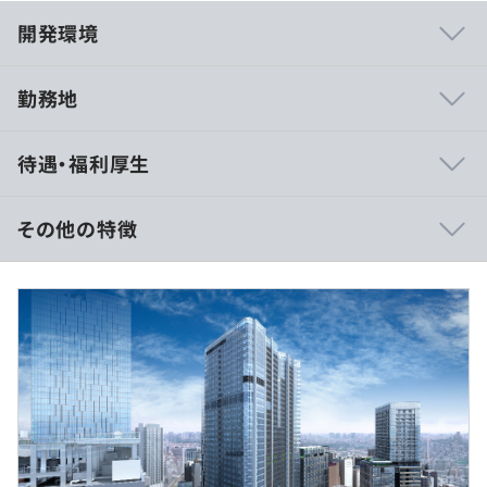
開発環境
勤務地
・受託開発は、弊社が主導権を握れるものだけ開発してい
待遇・福利厚生
ます。
・上流工程より参画し、技術力を磨くことが可能！
・独立支援も行っているので、弊社で成長して巣立ってい
その他の特徴
く方、ステップアップのベンチャーマインドをもっている
人を大歓迎します。
年俸制
※ご経験・スキルを考慮して決定いたします。
・勉強会参加制度
・必要書籍購入制度
（※
想定年収
は年収提示額を保証するものではありません）