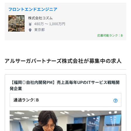
昇給査定原則年1回（7月）
案件ごとのプロジェクトチームに分かれ、ディレクターに
ドオピニオンサービス』 ・企業をAIで導くBIデータ
フロントエンドエンジニア
チーム運営予算が一任されるスタイルをとっています。
ベース『FalconDB』 ・ファイル管理アプリ
株式会社コズム
『CloudLink』
480万 〜 1,000万円
東京都
各種社会保険完備
応募可能ランク：B
（雇用保険・労災保険・健康保険・厚生年金保険）
アルサーガパートナーズ株式会社が募集中の求人
無期雇用
【福岡◎自社内開発PM】売上高毎年UPのITサービス戦略開
発企業
あり：3ヶ月（条件等は変わりません）
通過ランク：B