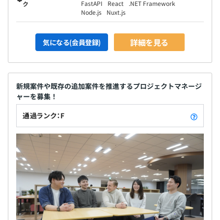
FastAPI
React
.NET Framework
ク
Node.js
Nuxt.js
詳細を見る
気になる(会員登録)
新規案件や既存の追加案件を推進するプロジェクトマネージ
ャーを募集！
通過ランク：F