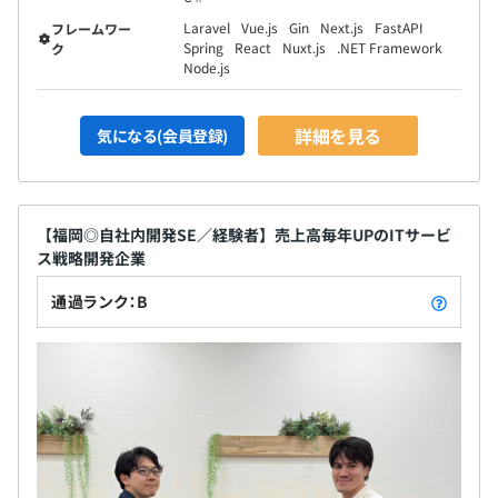
Laravel
Vue.js
Gin
Next.js
FastAPI
フレームワー
Spring
React
Nuxt.js
.NET Framework
ク
Node.js
詳細を見る
気になる(会員登録)
【福岡◎自社内開発SE／経験者】売上高毎年UPのITサービ
ス戦略開発企業
通過ランク：B