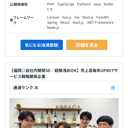
PHP
TypeScript
Python3
Java
Kotlin
開発環境
C＃
Laravel
Vue.js
Gin
Next.js
FastAPI
フレームワー
Spring
React
Nuxt.js
.NET Framework
ク
Node.js
詳細を見る
気になる(会員登録)
【福岡◎自社内開発SE／経験浅めOK】売上高毎年UPのITサ
ービス戦略開発企業
通過ランク：B