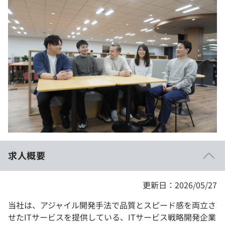
イベント・セミナー
paiza times
再チャレンジ結果一覧
リファレンス
インタビュー
note
就活成功ガイド
プラン
個人向けプラン
法人向けプラン
学校向けプラン
求人概要
契約内容・クーポン
更新日：2026/05/27
当社は、アジャイル開発手法で品質とスピード感を両立さ
せたITサービスを提供している、ITサービス戦略開発企業