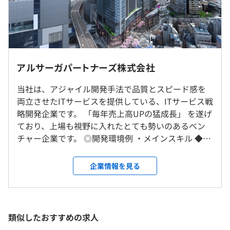
相談の上、ご希望のマシンを支給いたします。
フレックスタイム制（※コアタイム11:00～17:00、実働8
時間/休憩1時間）
休憩時間：休憩60分 ※昼食時間は業務の都合により各々
の自主性に任せています
アジャイル
アルサーガパートナーズ株式会社
平均残業時間：平均20-30時間／月
就業場所の変更範囲
当社は、アジャイル開発手法で品質とスピード感を
＜雇入時＞
両立させたITサービスを提供している、ITサービス戦
東京本社
略開発企業です。 「毎年売上高UPの猛成長」 を遂げ
＜変更範囲＞
・完全週休2日制（土・日）
ており、上場も視野に入れたとても勢いのあるベン
変更なし
・祝日
チャー企業です。 ◎開発環境例 ・メインスキル ◆開
・年末年始休暇
発言語 ：＜サーバーサイド＞ PHP ＜フロントエンド
・有給休暇
受動喫煙防止措置に関する事項
Docker
＞ TypeScript, JavaScript ◆フレームワーク：＜サ
企業情報を見る
・夏季休暇
敷地内禁煙（喫煙場所あり）
ーバーサイド＞ Laravel ＜フロントエンド＞
・慶弔休暇
React.js(Next.js), Vue.js(Nuxt.js) ◆インフラ：AWS,
※ラッキー7days制度：有給とは別に入社してから半年間
Terraform, Docker ◆ツール：Git/GitHub, GitHub
で使用できるお休みが7日間付与されます！
Actions, CircleCI ・サブスキル ◆開発言語：Go,
類似したおすすめの求人
渋谷駅徒歩3分！
Python, Java, Server Side Kotlin ◆フレームワー