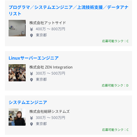
ク：Gin, FastAPI, SpringBoot, Node.js ◆インフラ：
プログラマ／システムエンジニア／上流技術支援／データアナ
GCP, Firebase, Azure ◎当社の強み ・ワンストップ
リスト
・給与改定 年1回
・個性豊かで自己成長への強い想いを持った社員が集まっ
型の下請け構造のない開発体制で、「適正コスト」
・賞与 あり（業績に応じて支給）
株式会社アットサイド
ています。
で提供し、「最高品質を最速で」を実現 ・コンサル
・交通費支給（上限3万円）
400万 〜 800万円
・平均年齢が20代で若手社員が多く、アットホームで明
フェーズも含めた、ベンチャー企業のマインドでし
東京都
・住宅手当（渋谷に住むと、3万円の家賃補助制度が受け
るい雰囲気です。
かできない領域開発をナショナルクライアントへ提
応募可能ランク：C
られます！）
・営業人員0なので、体育会系のノリが全くない会社で
供 ・「アジャイル開発」の推進により、高い柔軟性
・社会保険完備（雇用・労災・健康・厚生年金）
す。
と低リスクでお客様の要望にお応えすることが可能
Linuxサーバーエンジニア
・時間外手当（固定残業超過分を追加支給）
◎取引先（年商500億円以上の国内企業中心） ・シ
・必要書籍購入制度
株式会社 ZEN Integration
オノギ製薬株式会社 ・三菱地所グループ ・ＮＨＫ ・
・友達紹介制度
300万 〜 500万円
みずほ証券株式会社 ・日鉄興和不動産株式会社 ・東
東京都
・服装自由（服装、ネイル、髪型自由です ）
やったらやった分だけしっかり評価します。
急不動産株式会社 ・株式会社エアトリ ・株式会社サ
応募可能ランク：D
ンシャインシティ etc ◎受託開発での制作実績 ・
ライブコマース ・医療系ライブチャット通信システ
システムエンジニア
ム ・loTデバイス制御アプリケーション ・リアルタ
賞与あり：業績に応じて
株式会社総研システムズ
イムストリーミング動画配信システム ・チャットボ
300万 〜 500万円
ット 医療・金融・保険・IoT・企業求人・新電力など
東京都
様々な領域の制作実績があります。 ◎自社プロダク
応募可能ランク：C
トサービスも好調 ・ITコンサルティング『ITセカン