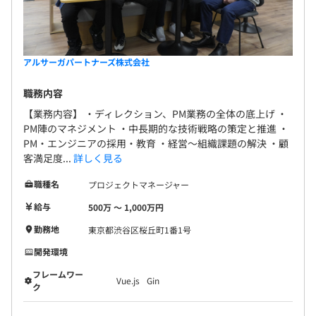
アルサーガパートナーズ株式会社
職務内容
【業務内容】 ・ ディレクション、PM業務の全体の底上げ ・
PM陣のマネジメント ・中長期的な技術戦略の策定と推進 ・
PM・エンジニアの採用・教育 ・経営～組織課題の解決 ・顧
客満足度...
詳しく見る
職種名
プロジェクトマネージャー
給与
500万 〜 1,000万円
勤務地
東京都渋谷区桜丘町1番1号
開発環境
フレームワー
Vue.js
Gin
ク