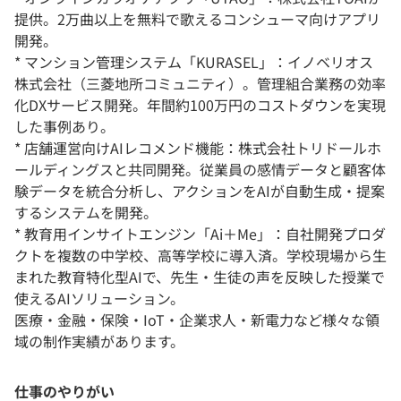
提供。2万曲以上を無料で歌えるコンシューマ向けアプリ
開発。
* マンション管理システム「KURASEL」：イノベリオス
株式会社（三菱地所コミュニティ）。管理組合業務の効率
化DXサービス開発。年間約100万円のコストダウンを実現
した事例あり。
* 店舗運営向けAIレコメンド機能：株式会社トリドールホ
ールディングスと共同開発。従業員の感情データと顧客体
験データを統合分析し、アクションをAIが自動生成・提案
するシステムを開発。
* 教育用インサイトエンジン「Ai＋Me」：自社開発プロダ
クトを複数の中学校、高等学校に導入済。学校現場から生
まれた教育特化型AIで、先生・生徒の声を反映した授業で
使えるAIソリューション。
医療・金融・保険・IoT・企業求人・新電力など様々な領
域の制作実績があります。
仕事のやりがい