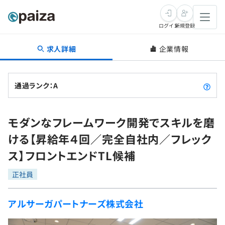
ログイン
新規登録
求人詳細
企業情報
転職・キャリア
未経験転職
求人検索
通過ランク：A
新卒就活
求人検索
インタビュー
モダンなフレームワーク開発でスキルを磨
学習
求人検索
インタビュー
転職成功ガイド
ける【昇給年４回／完全自社内／フレック
本選考
スキルチェック
講座一覧
ス】フロントエンドTL候補
転職成功ガイド
転職エージェント
ゲーム・マンガ
インターン
プログラミング言語
正社員
問題集
メディア
SQL
4択課題
アルサーガパートナーズ株式会社
新卒エージェント
paizaとは？
Tech Team Journal
評価結果一覧
ナレッジ