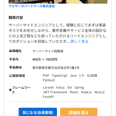
アルサーガパートナーズ株式会社
職務内容
サーバーサイドエンジニアとして、経験に応じてまずは実装
タスクをお任せしながら、要件定義やサービス全体の設計な
どの上流工程なども担っていただけるリードエンジニアとし
てのポジションを目指していただき...
詳しく見る
職種名
サーバーサイド経験者
給与
400万 〜 700万円
勤務地
東京都東京都渋谷区桜丘町3番2号
PHP
TypeScript
Java
C＃
Go言語
開発環境
Python3
Laravel
Vue.js
Gin
Spring
フレームワー
.NET Framework
React
Node.js
Next.js
ク
FastAPI
詳細を見る
気になる(会員登録)