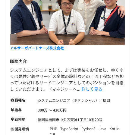
アルサーガパートナーズ株式会社
職務内容
システムエンジニアとして、まずは実装をお任せし、ゆくゆ
くは要件定義やサービス全体の設計などの上流工程なども担
っていただけるリードエンジニアとしてのポジションを目指
していただきます。（マネジャーへ...
詳しく見る
職種名
システムエンジニア（ポテンシャル）／福岡
給与
300万 〜 420万円
勤務地
福岡県福岡市中央区天神1丁目10番20号
PHP
TypeScript
Python3
Java
Kotlin
開発環境
C＃