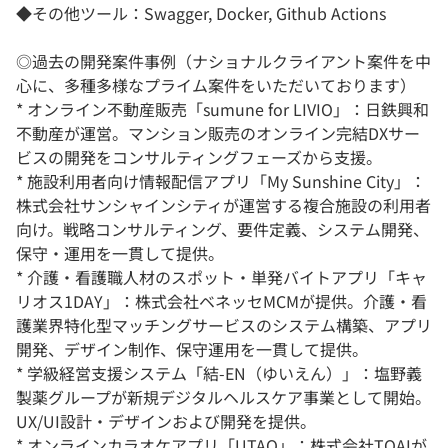
◆その他ツール：Swagger, Docker, Github Actions
◎過去の開発案件事例（ナショナルクライアント案件を中
心に、多種多様なプライム案件をいただいております）
* オンライン不動産販売「sumune for LIVIO」：日鉄興和
不動産が運営。マンション販売のオンライン完結DXサー
ビスの開発をコンサルティングフェーズから支援。
* 施設利用者向け情報配信アプリ「My Sunshine City」：
株式会社サンシャインシティが運営する複合施設の利用者
向け。戦略コンサルティング、要件定義、システム開発、
保守・運用を一貫して提供。
* 介護・看護職人材のスポット・単発バイトアプリ「キャ
リオス1DAY」：株式会社ベネッセMCMが提供。介護・看
護業界特化型マッチングサービスのシステム構築、アプリ
開発、デザイン制作、保守運用を一貫して提供。
* 学級経営支援システム「結-EN（ゆいえん）」：塩野義
製薬グループが新規デジタルヘルスケア事業として開始。
UX/UI設計・デザインおよび開発を提供。
* オンラインカラオケアプリ「UTAO」：株式会社TOAIが