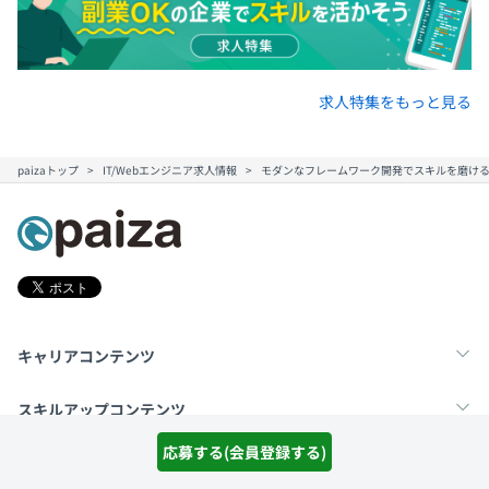
求人特集をもっと見る
paizaトップ
IT/Webエンジニア求人情報
モダンなフレームワーク開発でスキルを磨ける
キャリアコンテンツ
転職・キャリア
未経験転職
新卒就活
スキルアップコンテンツ
応募する(会員登録する)
学習
スキルチェック
マンガ・ゲーム
メディア・その他