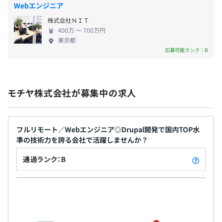
保険）
Webエンジニア
■04：Drupal開発（システム開発）
株式会社ＮＩＴ
要件仕様書／外部設計書をもとに、Drupalの開発をおこ
400万 〜 700万円
ないます。
東京都
無期雇用
定例ミーティングなどを設定し、進捗確認やタスクの振り
応募可能ランク：B
分け、機能ごとに細かなテストもおこないます。
インフラの構築やデザインの適用がある場合もこの段階で
おこないます。
モチヤ株式会社が募集中の求人
3カ月（待遇・給与に変更はありません）
■05：テスト計画／実施／レビュー
シナリオテスト書、テスト計画書を作成します。
フルリモート／Webエンジニア◎Drupal開発で国内TOP水
テスト計画では、どういったテストをおこない、どのよう
準の技術力を誇る会社で活躍しませんか？
な結果が出ると合格かを決定します。
計画した手順に従い細かくテストを実施し、不具合や調整
通過ランク：B
が必要な箇所の改修・調整をおこない、再テストをおこな
うなど繰り返し合格判定まで繰り返します。
当社でのテスト終了後には、クライアントサイドで受入れ
テストを実施していただきます。