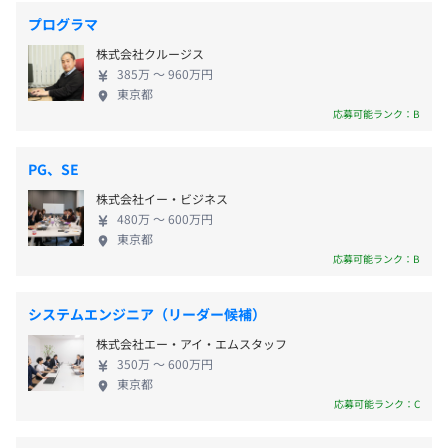
・年末年始休暇
・従業員に対する受動喫煙対策：あり
ル/ドルーパル）は、オープンソース・ソフトウェア
ZoomやGoogleMeetなどのオンラインツールにて、初回
プログラマ
・夏季休暇（有給休暇利用、連続5日間）
対策内容：屋内禁煙
として開発されている無料で利用できるCMSです。
のキックオフミーティング、要件のヒアリングをおこない
株式会社クルージス
・慶弔休暇
元々エンタープライズや大規模サイトでの利用を想
ます。
385万 〜 960万円
・育児休暇
定して開発されているため、大量のアクセスに強い
RFP（提案依頼書）の確認や、解決したい課題などを詳し
東京都
・介護休暇
という特徴を持っていて、継続的に明確なアップデ
くお伺いします。
応募可能ランク：B
・看護休暇
ートが行われていることで、Webサイトに求められ
JR・都営浅草線「五反田駅」より徒歩5分
る高いセキュリティや、多言語対応機能やヘッドレ
東急池上線「大崎広小路駅」より徒歩1分
■02：外部設計書／要件仕様書作成
PG、SE
スCMS対応などの最新Web技術を取り入れて日々進
RFPやヒアリング内容をもとに、要件仕様書、設計書を作
株式会社イー・ビジネス
化しています。 モジュールと呼ばれる拡張機能を使
成します。RFPの提出がない場合、こちらで作成すること
480万 〜 600万円
交通費支給あり（上限30,000円／月 ※当社規定による）
った柔軟な機能構築が可能な点なども併せて、グロ
も可能です。
東京都
ーバル企業、政府、高等教育機関、NGOで幅広く導
仕様書と設計書のレビュー・読み合わせをおこない、要件
応募可能ランク：B
入されています。 スケーラビリティと、拡張性の高
を一つずつ確認します。
さが特徴のDrupalを利用し、大規模なシステム開発
齟齬が出ないよう、修正とレビューを繰り返し、承認が出
システムエンジニア（リーダー候補）
（アプリケーション開発）を行い、その開発したア
昇給査定：年2回（4月・10月）
たのちにシステム開発を開始します。
株式会社エー・アイ・エムスタッフ
プリケーションが最高のパフォーマンスを発揮で
350万 〜 600万円
き、高トラフィックに対応し落ちないよう設計した
■03：スケジュール／WBS
東京都
インフラに乗せ、ご提供します。
要件仕様書／外部設計書をもとに、WBSを作成、スケジ
応募可能ランク：C
社会保険完備（健康保険・厚生年金加入・雇用保険・労災
ュールとリソースの調整をおこないます。