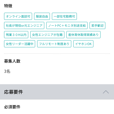
特徴
オンライン面談可
服装自由
一部在宅勤務可
社長が現役or元エンジニア
ノートPC＋モニタ別途支給
若手歓迎
残業３０H以内
女性エンジニアが在籍
産休育休取得実績あり
女性リーダー活躍中
フルリモート制度あり
イヤホンOK
募集人数
3名
応募要件
必須要件