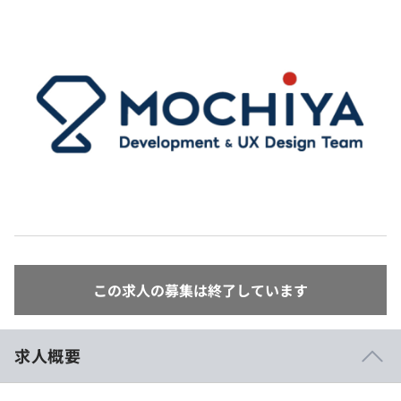
イベント・セミナー
paiza times
再チャレンジ結果一覧
リファレンス
インタビュー
note
就活成功ガイド
プラン
個人向けプラン
法人向けプラン
学校向けプラン
契約内容・クーポン
この求人の募集は終了しています
求人概要