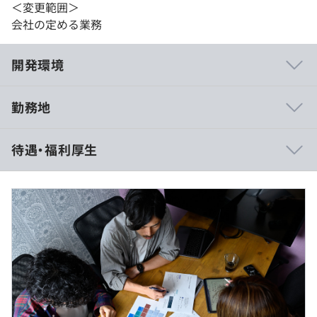
＜変更範囲＞
会社の定める業務
開発環境
勤務地
モチヤのメンバーは経験と知識も豊富で面倒見がよいの
待遇・福利厚生
で、Drupalに携わったことがない方や技術面で自信がな
い方であってもやる気さえあれば育つことができる環境で
す。
■賃金形態：月給制
■賃金の決定方法：当社規定により決定いたします
■月給：約294,250円～339,550円
書籍購入、資格取得支援、セミナー参加など各種補助制度
・基本給：約215,500円〜250,200円
あり
・手当て：10,000円
・固定残業代：40時間分、約68,750円～79,30円（超過