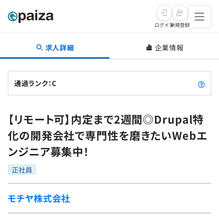
ログイン
新規登録
求人詳細
企業情報
転職・キャリア
未経験転職
求人検索
通過ランク：C
新卒就活
求人検索
インタビュー
【リモート可】内定まで2週間◎Drupal特
学習
求人検索
インタビュー
転職成功ガイド
化の開発会社で専門性を磨きたいWebエ
本選考
スキルチェック
講座一覧
ンジニア募集中！
転職成功ガイド
転職エージェント
ゲーム・マンガ
インターン
プログラミング言語
正社員
問題集
メディア
SQL
4択課題
モチヤ株式会社
新卒エージェント
paizaとは？
Tech Team Journal
評価結果一覧
ナレッジ