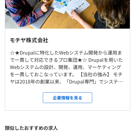
分は別途支給）
ウォーターフォール、アジャイル
（※
想定年収
は年収提示額を保証するものではありません）
モチヤ株式会社
☆★Drupalに特化したWebシステム開発から運用ま
■リモート勤務可
で一貫して対応できるプロ集団★☆ Drupalを用いた
経験・能力により、オフィス出社を基本とする場合があり
9：45 ～ 18：45（実働8時間）
Webシステムの設計、開発、運用、マーケティング
Docker、Zabbix
ます。
休憩時間：60分
を一貫しておこなっています。 【当社の強み】 モチ
平均残業時間：平均23時間／月
ヤは2018年の創業以来、「Drupal専門」でシステム
就業場所の変更範囲
を開発をおこなっており、Drupal開発の知識と技術
＜雇入時＞
力に自信があります。多言語サイト、高トラフィック
企業情報を見る
東京オフィス、岡山オフィス、自宅
サイト、アクセス権限が複雑なイントラサイトなど
＜変更範囲＞
・完全週休2日制（土日）
大規模案件の構築実績に加えて、インフラとサーバ
会社の定める場所（テレワークを行う場所を含む）
・祝日
ーの構築から公開後のマーケティングサポートまで
・有給休暇(入社時に 10 日間)
一貫したサポートを行っているスペシャリストの集
【開発の流れ】
類似したおすすめの求人
・年間休日120日以上
受動喫煙防止措置に関する事項
団です。 【Drupalについて】 Drupal（ドゥルーパ
■01：キックオフ／ヒアリング