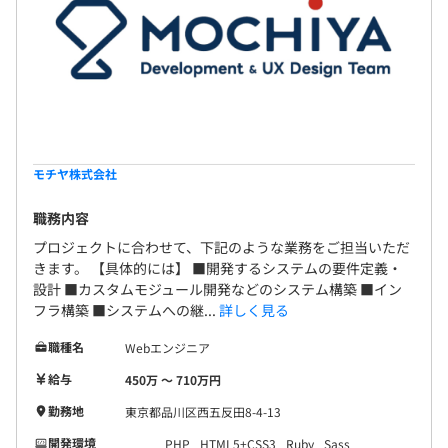
■06：本番リリース
期日までにテストに合格すると、本番リリース予定日に公
開します。
テストの結果がリリースの合格判定に達していない場合な
どは無理に本番リリースをせずきちんとスケジュールを組
み直し、安全な状態になるまで再度調整をおこないます。
モチヤ株式会社
職務内容
プロジェクトに合わせて、下記のような業務をご担当いただ
きます。 【具体的には】 ■開発するシステムの要件定義・
設計 ■カスタムモジュール開発などのシステム構築 ■イン
フラ構築 ■システムへの継...
詳しく見る
職種名
Webエンジニア
給与
450万 〜 710万円
勤務地
東京都品川区西五反田8-4-13
開発環境
PHP
HTML5+CSS3
Ruby
Sass