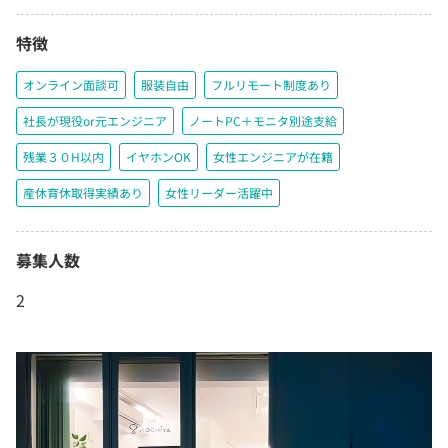
特徴
オンライン面談可
服装自由
フルリモート制度あり
社長が現役or元エンジニア
ノートPC＋モニタ別途支給
残業３０H以内
イヤホンOK
女性エンジニアが在籍
産休育休取得実績あり
女性リーダー活躍中
募集人数
2