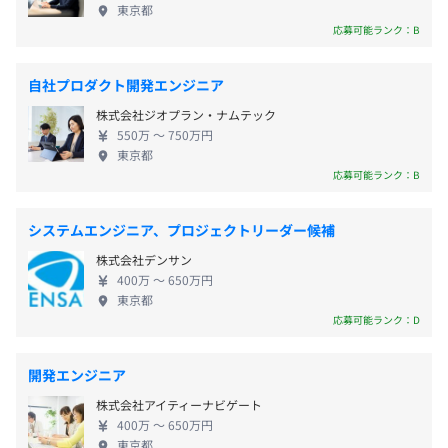
・育児休暇
定して開発されているため、大量のアクセスに強い
JR・都営浅草線「五反田駅」より徒歩5分
RFPやヒアリング内容をもとに、要件仕様書、設計書を作
東京都
・介護休暇
という特徴を持っていて、継続的に明確なアップデ
東急池上線「大崎広小路駅」より1分
成します。RFPの提出がない場合、こちらで作成すること
応募可能ランク：B
・看護休暇
ートが行われていることで、Webサイトに求められ
も可能です。
る高いセキュリティや、多言語対応機能やヘッドレ
仕様書と設計書のレビュー・読み合わせをおこない、要件
自社プロダクト開発エンジニア
スCMS対応などの最新Web技術を取り入れて日々進
を一つずつ確認します。
株式会社ジオプラン・ナムテック
化しています。 モジュールと呼ばれる拡張機能を使
齟齬が出ないよう、修正とレビューを繰り返し、承認が出
550万 〜 750万円
交通費支給あり（上限30,000円／月 ※当社規定による）
った柔軟な機能構築が可能な点なども併せて、グロ
たのちにシステム開発を開始します。
東京都
ーバル企業、政府、高等教育機関、NGOで幅広く導
応募可能ランク：B
入されています。 スケーラビリティと、拡張性の高
■03：スケジュール／WBS
さが特徴のDrupalを利用し、大規模なシステム開発
要件仕様書／外部設計書をもとに、WBSを作成、スケジ
システムエンジニア、プロジェクトリーダー候補
（アプリケーション開発）を行い、その開発したア
昇給査定：年2回（4月・10月）
ュールとリソースの調整をおこないます。
株式会社デンサン
プリケーションが最高のパフォーマンスを発揮で
400万 〜 650万円
き、高トラフィックに対応し落ちないよう設計した
■04：Drupal開発（システム開発）
東京都
インフラに乗せ、ご提供します。
要件仕様書／外部設計書をもとに、Drupalの開発をおこ
応募可能ランク：D
社会保険完備（健康保険・厚生年金加入・雇用保険・労災
ないます。
保険）
定例ミーティングなどを設定し、進捗確認やタスクの振り
開発エンジニア
分け、機能ごとに細かなテストもおこないます。
株式会社アイティーナビゲート
インフラの構築やデザインの適用がある場合もこの段階で
400万 〜 650万円
おこないます。
東京都