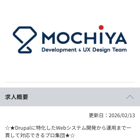
イベント・セミナー
paiza times
再チャレンジ結果一覧
リファレンス
インタビュー
note
就活成功ガイド
プラン
個人向けプラン
法人向けプラン
学校向けプラン
求人概要
契約内容・クーポン
更新日：2026/02/13
☆★Drupalに特化したWebシステム開発から運用まで一
貫して対応できるプロ集団★☆