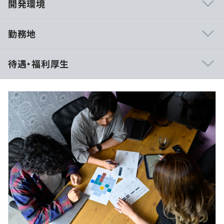
開発環境
勤務地
モチヤのメンバーは経験と知識も豊富で面倒見がよいの
待遇・福利厚生
で、Drupalに携わったことがない方や技術面で自信がな
い方であってもやる気さえあれば育つことができる環境で
す。
■賃金形態：月給制
■賃金の決定方法：当社規定により決定いたします
■月給：約339,550円～591,750円
書籍購入、資格取得支援、セミナー参加など各種補助制度
・基本給：約240,200円〜423,500円
あり
・手当て：20,000円〜30,000円
・固定残業代：40時間分、約79,350円～138,250円（超
過分は別途支給）
ウォーターフォール、アジャイル