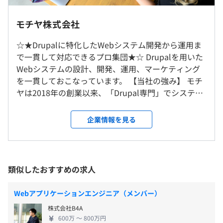
（※
想定年収
は年収提示額を保証するものではありません）
モチヤ株式会社
☆★Drupalに特化したWebシステム開発から運用ま
フルリモート勤務OKです
で一貫して対応できるプロ集団★☆ Drupalを用いた
9：45 ～ 18：45（実働8時間）
Webシステムの設計、開発、運用、マーケティング
就業場所の変更範囲
休憩時間：60分
を一貫しておこなっています。 【当社の強み】 モチ
＜雇入時＞
平均残業時間：平均20-25時間／月
ヤは2018年の創業以来、「Drupal専門」でシステム
東京オフィス、岡山オフィス、自宅
を開発をおこなっており、Drupal開発の知識と技術
＜変更範囲＞
力に自信があります。多言語サイト、高トラフィック
【開発の流れ】
企業情報を見る
会社の定める場所（テレワークを行う場所を含む）
サイト、アクセス権限が複雑なイントラサイトなど
■01：キックオフ／ヒアリング
・完全週休2日制（土日）
大規模案件の構築実績に加えて、インフラとサーバ
ZoomやGoogleMeetなどのオンラインツールにて、初回
・祝日
受動喫煙防止措置に関する事項
ーの構築から公開後のマーケティングサポートまで
のキックオフミーティング、要件のヒアリングをおこない
・有給休暇(入社時に 10 日間)
・従業員に対する受動喫煙対策：あり
一貫したサポートを行っているスペシャリストの集
ます。
類似したおすすめの求人
・年間休日120日以上
対策内容：屋内禁煙
団です。 【Drupalについて】 Drupal（ドゥルーパ
RFP（提案依頼書）の確認や、解決したい課題などを詳し
・年末年始休暇
ル/ドルーパル）は、オープンソース・ソフトウェア
くお伺いします。
Webアプリケーションエンジニア（メンバー）
・夏季休暇（有給休暇利用、連続5日間）
として開発されている無料で利用できるCMSです。
株式会社B4A
・慶弔休暇
元々エンタープライズや大規模サイトでの利用を想
■02：外部設計書／要件仕様書作成
600万 〜 800万円