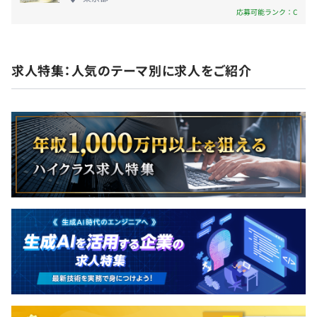
無期雇用
応募可能ランク：C
■05：テスト計画／実施／レビュー
シナリオテスト書、テスト計画書を作成します。
テスト計画では、どういったテストをおこない、どのよう
求人特集：人気のテーマ別に求人をご紹介
3カ月（待遇・給与に変更はありません）
な結果が出ると合格かを決定します。
計画した手順に従い細かくテストを実施し、不具合や調整
が必要な箇所の改修・調整をおこない、再テストをおこな
うなど繰り返し合格判定まで繰り返します。
当社でのテスト終了後には、クライアントサイドで受入れ
テストを実施していただきます。
■06：本番リリース
期日までにテストに合格すると、本番リリース予定日に公
開します。
テストの結果がリリースの合格判定に達していない場合な
どは無理に本番リリースをせずきちんとスケジュールを組
み直し、安全な状態になるまで再度調整をおこないます。