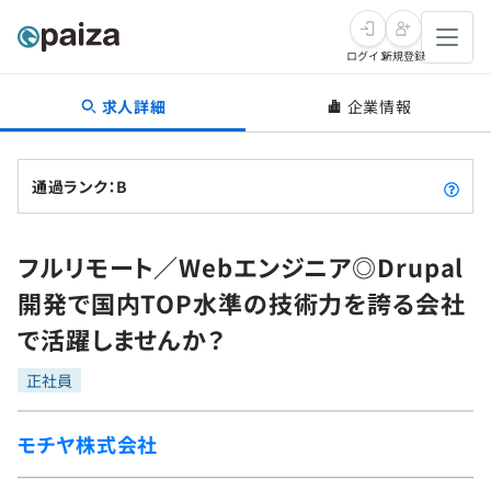
ログイン
新規登録
求人詳細
企業情報
転職・キャリア
未経験転職
求人検索
通過ランク：B
新卒就活
求人検索
インタビュー
フルリモート／Webエンジニア◎Drupal
学習
求人検索
インタビュー
転職成功ガイド
開発で国内TOP水準の技術力を誇る会社
本選考
スキルチェック
講座一覧
で活躍しませんか？
転職成功ガイド
転職エージェント
ゲーム・マンガ
インターン
プログラミング言語
正社員
問題集
メディア
SQL
4択課題
モチヤ株式会社
新卒エージェント
paizaとは？
Tech Team Journal
評価結果一覧
ナレッジ