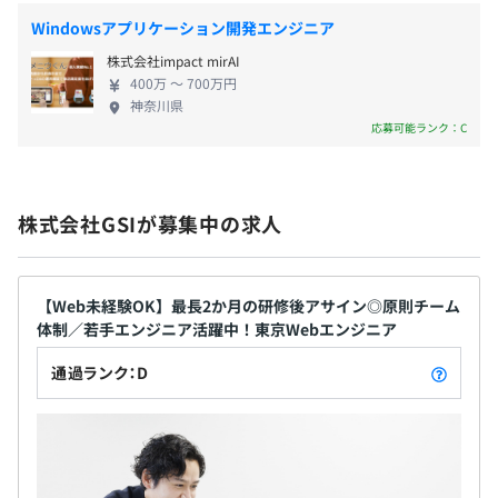
Windowsアプリケーション開発エンジニア
各種社会保険完備
株式会社impact mirAI
（雇用保険・労災保険・健康保険・厚生年金保険）
400万 〜 700万円
プロジェクトごとに選択、オブジェクト指向、ウォーター
神奈川県
フォール、アジャイル、スクラム、コーディング規約あり
応募可能ランク：C
無期雇用
株式会社GSIが募集中の求人
試用期間 3 ヶ月
【Web未経験OK】最長2か月の研修後アサイン◎原則チーム
体制／若手エンジニア活躍中！東京Webエンジニア
通過ランク：D