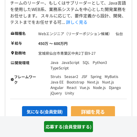
チームのリーダー、もしくはサブリーダーとして、Java言語
を使用したWEB系、業務系システムを中心とした開発業務を
お任せします。 スキルに応じて、要件定義から設計、開発、
テストまでをお任せする可...
詳しく見る
職種名
Webエンジニア（リーダーポジション候補） 仙台
給与
450万 〜 600万円
勤務地
宮城県仙台市青葉区中央2丁目9-27
Java
JavaScript
SQL
Python3
開発環境
TypeScript
Struts
Seasar2
JSF
Spring
MyBatis
フレームワー
Java EE
Bootstrap
Next.js
Nuxt.js
ク
Angular
React
Vue.js
Node.js
Django
jQuery
Unity
詳細を見る
気になる(会員登録)
応募する(会員登録する)